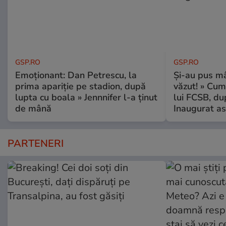
GSP.RO
GSP.RO
Emoționant: Dan Petrescu, la
Și-au pus mâ
prima apariție pe stadion, după
văzut! » Cum
lupta cu boala » Jennnifer l-a ținut
lui FCSB, du
de mână
Inaugurat as
PARTENERI