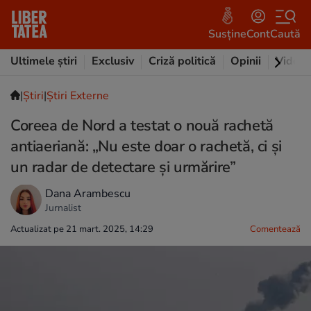
Susține
Cont
Caută
Ultimele știri
Exclusiv
Criză politică
Opinii
Video
|
Ştiri
|
Știri Externe
Coreea de Nord a testat o nouă rachetă
antiaeriană: „Nu este doar o rachetă, ci și
un radar de detectare și urmărire”
Dana Arambescu
Jurnalist
Actualizat pe 21 mart. 2025, 14:29
Comentează