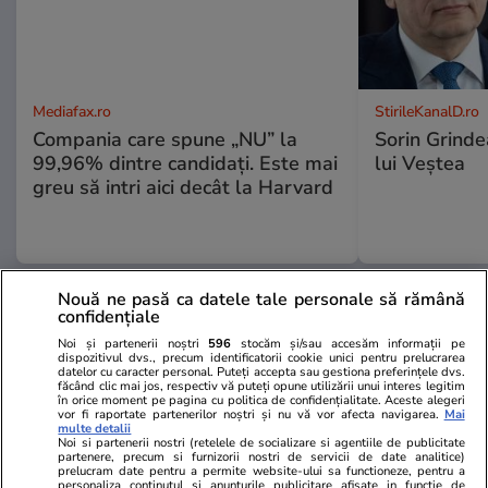
Mediafax.ro
StirileKanalD.ro
Compania care spune „NU” la
Sorin Grinde
99,96% dintre candidați. Este mai
lui Veștea
greu să intri aici decât la Harvard
Nouă ne pasă ca datele tale personale să rămână
PROMO
confidențiale
Noi și partenerii noștri
596
stocăm și/sau accesăm informații pe
dispozitivul dvs., precum identificatorii cookie unici pentru prelucrarea
datelor cu caracter personal. Puteți accepta sau gestiona preferințele dvs.
făcând clic mai jos, respectiv vă puteți opune utilizării unui interes legitim
în orice moment pe pagina cu politica de confidențialitate. Aceste alegeri
vor fi raportate partenerilor noștri și nu vă vor afecta navigarea.
Mai
multe detalii
Noi si partenerii nostri (retelele de socializare si agentiile de publicitate
partenere, precum si furnizorii nostri de servicii de date analitice)
prelucram date pentru a permite website-ului sa functioneze, pentru a
personaliza continutul si anunturile publicitare afisate in functie de