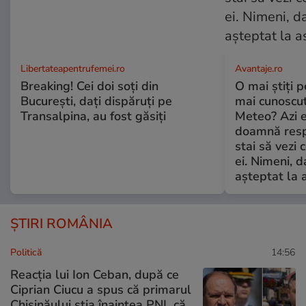
Libertateapentrufemei.ro
Avantaje.ro
Breaking! Cei doi soți din
O mai știți 
București, dați dispăruți pe
mai cunoscu
Transalpina, au fost găsiți
Meteo? Azi e
doamnă respe
stai să vezi 
ei. Nimeni, d
așteptat la 
ȘTIRI ROMÂNIA
Politică
14:56
Reacția lui Ion Ceban, după ce
Ciprian Ciucu a spus că primarul
Chișinăului știa înaintea PNL că