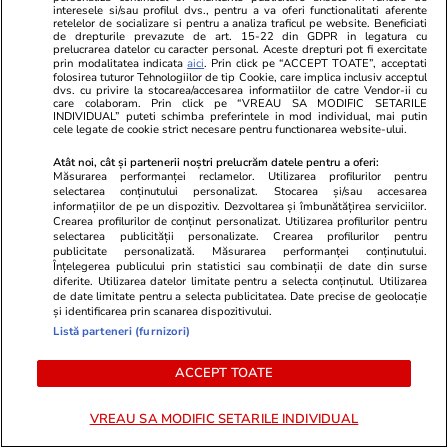
interesele si/sau profilul dvs., pentru a va oferi functionalitati aferente
retelelor de socializare si pentru a analiza traficul pe website. Beneficiati
de drepturile prevazute de art. 15-22 din GDPR in legatura cu
prelucrarea datelor cu caracter personal. Aceste drepturi pot fi exercitate
prin modalitatea indicata
aici
. Prin click pe “ACCEPT TOATE”, acceptati
folosirea tuturor Tehnologiilor de tip Cookie, care implica inclusiv acceptul
dvs. cu privire la stocarea/accesarea informatiilor de catre Vendor-ii cu
Advertorial
Advertorial
care colaboram. Prin click pe “VREAU SA MODIFIC SETARILE
INDIVIDUAL” puteti schimba preferintele in mod individual, mai putin
Smart is the new chic: Cum ne
Înscrie-te ac
cele legate de cookie strict necesare pentru functionarea website-ului.
ajută tehnologia să ne reinventăm
voucher de 5
Atât noi, cât și partenerii noștri prelucrăm datele pentru a oferi:
Măsurarea performanței reclamelor. Utilizarea profilurilor pentru
selectarea conținutului personalizat. Stocarea și/sau accesarea
informațiilor de pe un dispozitiv. Dezvoltarea și îmbunătățirea serviciilor.
PARTENERI
Crearea profilurilor de conținut personalizat. Utilizarea profilurilor pentru
selectarea publicității personalizate. Crearea profilurilor pentru
publicitate personalizată. Măsurarea performanței conținutului.
Înțelegerea publicului prin statistici sau combinații de date din surse
diferite. Utilizarea datelor limitate pentru a selecta conținutul. Utilizarea
de date limitate pentru a selecta publicitatea. Date precise de geolocație
și identificarea prin scanarea dispozitivului.
Listă parteneri (furnizori)
ACCEPT TOATE
VREAU SA MODIFIC SETARILE INDIVIDUAL