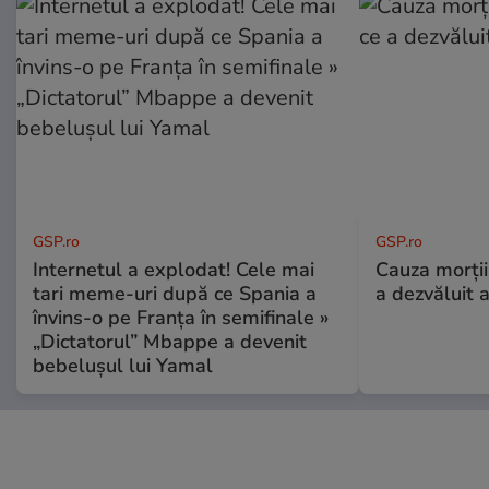
GSP.ro
GSP.ro
Internetul a explodat! Cele mai
Cauza morții
tari meme-uri după ce Spania a
a dezvăluit 
învins-o pe Franța în semifinale »
„Dictatorul” Mbappe a devenit
bebelușul lui Yamal