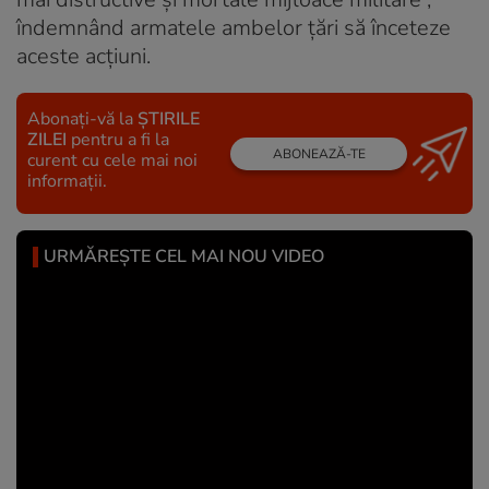
îndemnând armatele ambelor țări să înceteze
aceste acțiuni.
Abonați-vă la
ȘTIRILE
ZILEI
pentru a fi la
ABONEAZĂ-TE
curent cu cele mai noi
informații.
URMĂREȘTE CEL MAI NOU VIDEO