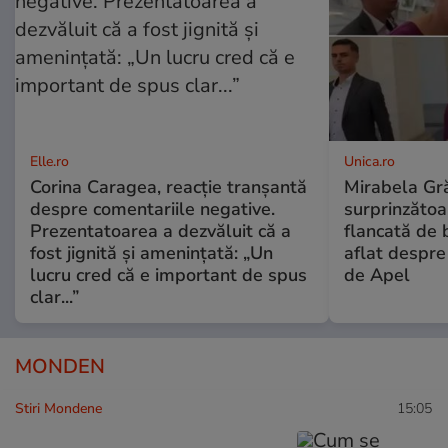
Elle.ro
Unica.ro
Corina Caragea, reacție tranșantă
Mirabela Gră
despre comentariile negative.
surprinzătoar
Prezentatoarea a dezvăluit că a
flancată de 
fost jignită și amenințată: „Un
aflat despre
lucru cred că e important de spus
de Apel
clar...”
MONDEN
Stiri Mondene
15:05