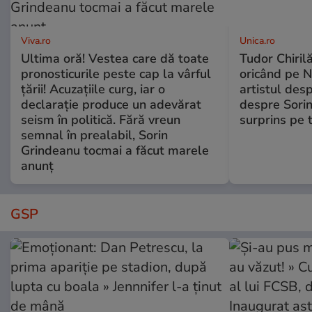
Viva.ro
Unica.ro
Ultima oră! Vestea care dă toate
Tudor Chiril
pronosticurile peste cap la vârful
oricând pe N
țării! Acuzațiile curg, iar o
artistul desp
declarație produce un adevărat
despre Sorin
seism în politică. Fără vreun
surprins pe 
semnal în prealabil, Sorin
Grindeanu tocmai a făcut marele
anunț
GSP