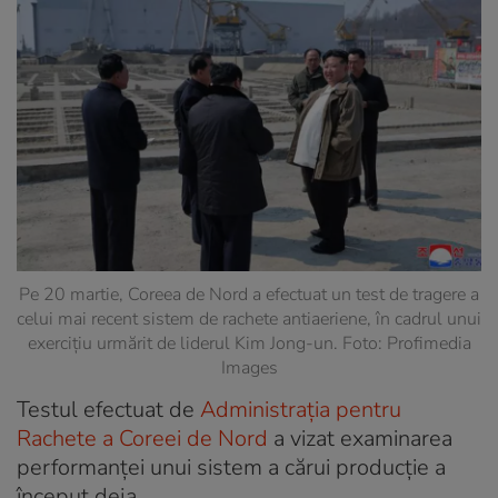
Pe 20 martie, Coreea de Nord a efectuat un test de tragere a
celui mai recent sistem de rachete antiaeriene, în cadrul unui
exercițiu urmărit de liderul Kim Jong-un. Foto: Profimedia
Images
Testul efectuat de
Administrația pentru
Rachete a Coreei de Nord
a vizat examinarea
performanței unui sistem a cărui producție a
început deja.