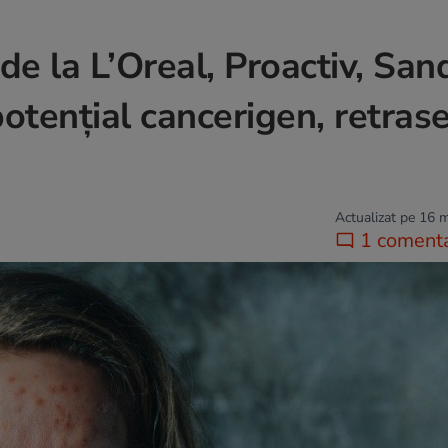
e la L’Oreal, Proactiv, San
otențial cancerigen, retras
Actualizat pe 16 
1 comenta