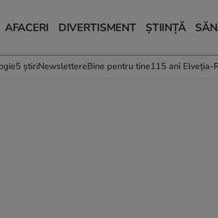
AFACERI
DIVERTISMENT
ȘTIINȚĂ
SĂN
Bani și Afaceri
Monden
Știri Știință
Știri 
Auto
Horoscop
Schimbări climati
Relații
Locuri de muncă
Muzică și Filme
Rețete
ogie
5 știri
Newslettere
Bine pentru tine
115 ani Elveția
Imobiliare.ro
Vacanțe și Cultură
Fructe
eJobs.ro
Îngriji