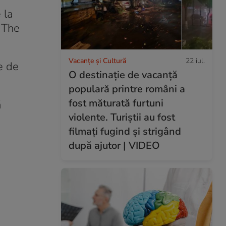
 la
n The
Vacanțe și Cultură
22 iul.
e de
O destinație de vacanță
populară printre români a
fost măturată furtuni
ă
violente. Turiștii au fost
filmați fugind și strigând
după ajutor | VIDEO