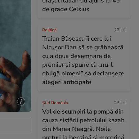
orașul italian au ajuns la 45
de grade Celsius
Politică
22 iul.
Traian Băsescu îi cere lui
Nicușor Dan să se grăbească
cu a doua desemnare de
premier și spune că „nu-l
obligă nimeni” să declanșeze
alegeri anticipate
Știri România
22 iul.
Val de scumpiri la pompă din
cauza sistării petrolului kazah
din Marea Neagră. Noile
prețuri la benzină și motorină