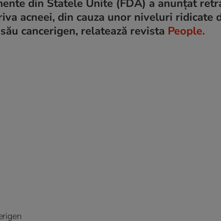
ente din Statele Unite (FDA) a anunțat ret
va acneei, din cauza unor niveluri ridicate 
său cancerigen, relatează revista
People.
erigen