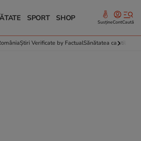
ĂTATE
SPORT
SHOP
Susține
Cont
Caută
Sănătate și Fitness
ce
 culinare
-România
Știri Verificate by Factual
Sănătatea ca stil de vi
 și legume
rea plantelor