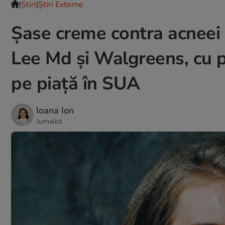
|
Ştiri
|
Știri Externe
Șase creme contra acneei d
Lee Md și Walgreens, cu p
pe piață în SUA
Ioana Ion
Jurnalist