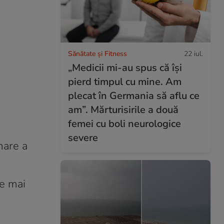
Sănătate și Fitness
22 iul.
„Medicii mi-au spus că își
pierd timpul cu mine. Am
plecat în Germania să aflu ce
am”. Mărturisirile a două
femei cu boli neurologice
severe
mare a
le mai