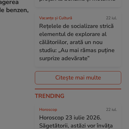
ragerea
de benzen,
Vacanțe și Cultură
22 iul.
Rețelele de socializare strică
elementul de explorare al
călătoriilor, arată un nou
studiu: „Au mai rămas puține
surprize adevărate”
Citește mai multe
TRENDING
Horoscop
22 iul.
Horoscop 23 iulie 2026.
Săgetătorii, astăzi vor învăța