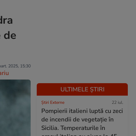
dra
e de
mart. 2025, 15:30
riu
ULTIMELE ȘTIRI
Știri Externe
22 iul.
Pompierii italieni luptă cu zeci
de incendii de vegetație în
Sicilia. Temperaturile în