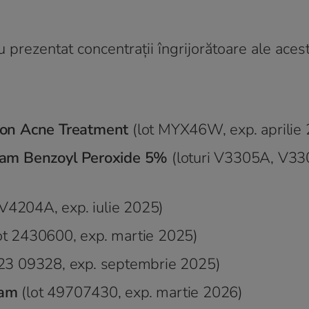
 prezentat concentrații îngrijorătoare ale aces
ion Acne Treatment
(lot MYX46W, exp. aprilie
eam Benzoyl Peroxide 5%
(loturi V3305A, V33
 V4204A, exp. iulie 2025)
ot 2430600, exp. martie 2025)
 23 09328, exp. septembrie 2025)
eam
(lot 49707430, exp. martie 2026)