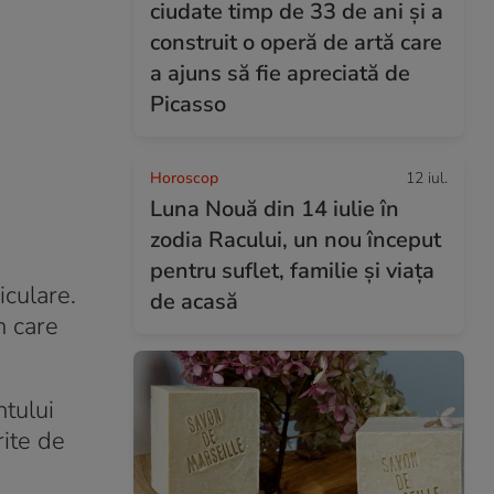
ciudate timp de 33 de ani și a
construit o operă de artă care
a ajuns să fie apreciată de
Picasso
Horoscop
12 iul.
Luna Nouă din 14 iulie în
zodia Racului, un nou început
pentru suflet, familie și viața
iculare.
de acasă
n care
ntului
rite de