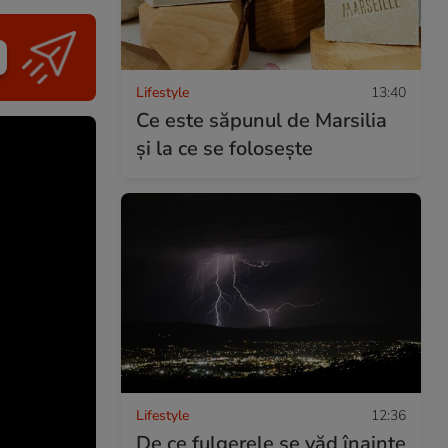
Lifestyle
13:40
Ce este săpunul de Marsilia
și la ce se folosește
Lifestyle
12:36
De ce fulgerele se văd înainte