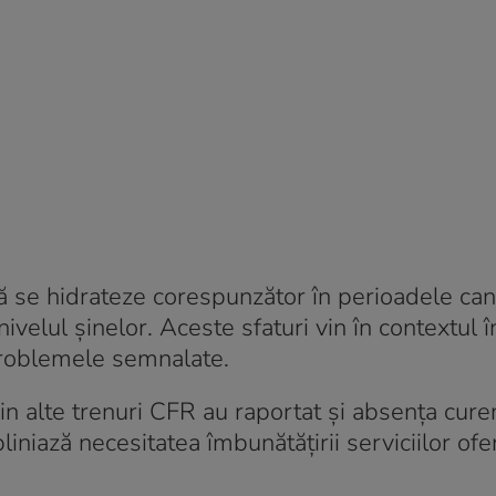
 se hidrateze corespunzător în perioadele can
velul șinelor. Aceste sfaturi vin în contextul î
problemele semnalate.
din alte trenuri CFR au raportat și absența cure
liniază necesitatea îmbunătățirii serviciilor ofe