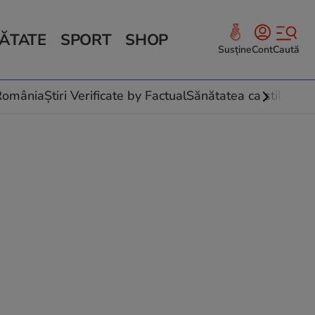
ĂTATE
SPORT
SHOP
Susține
Cont
Caută
Sănătate și Fitness
ce
 culinare
-România
Știri Verificate by Factual
Sănătatea ca stil de vi
 și legume
rea plantelor