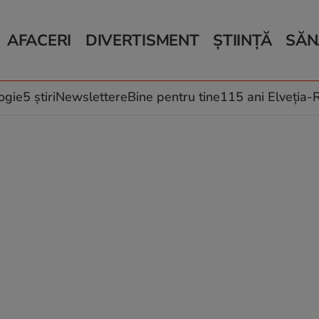
AFACERI
DIVERTISMENT
ȘTIINȚĂ
SĂN
Bani și Afaceri
Monden
Știri Știință
Știri 
Auto
Horoscop
Schimbări climati
Relații
Locuri de muncă
Muzică și Filme
Rețete
ogie
5 știri
Newslettere
Bine pentru tine
115 ani Elveția
Imobiliare.ro
Vacanțe și Cultură
Fructe
eJobs.ro
Îngriji