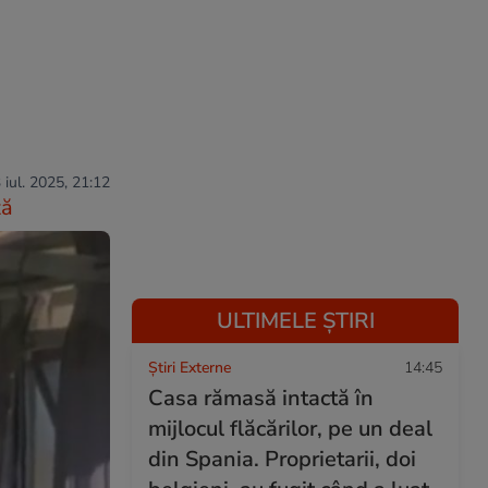
 iul. 2025, 21:12
ză
ULTIMELE ȘTIRI
Știri Externe
14:45
Casa rămasă intactă în
mijlocul flăcărilor, pe un deal
din Spania. Proprietarii, doi