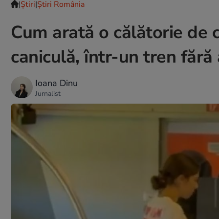
|
Ştiri
|
Știri România
Cum arată o călătorie de 
caniculă, într-un tren fără
Ioana Dinu
Jurnalist