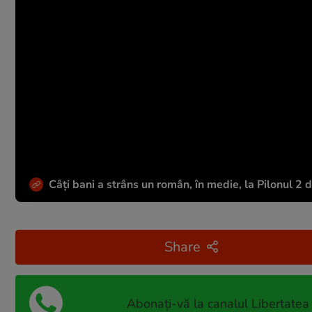
Câți bani a strâns un român, în medie, la Pilonul 2 
Share
Abonați-vă la canalul Libertatea