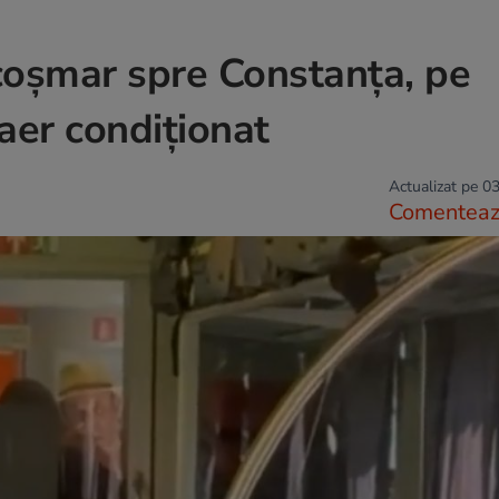
coșmar spre Constanța, pe
 aer condiționat
Actualizat pe 03
Comentea