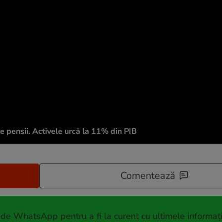
de pensii. Activele urcă la 11% din PIB
Comentează
 de WhatsApp pentru a fi la curent cu ultimele informați