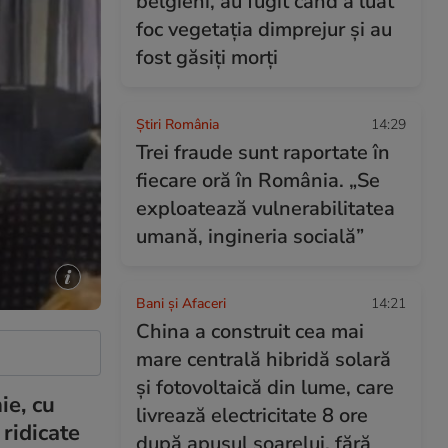
belgieni, au fugit când a luat
foc vegetația dimprejur și au
fost găsiți morți
Știri România
14:29
Trei fraude sunt raportate în
fiecare oră în România. „Se
exploatează vulnerabilitatea
umană, ingineria socială”
Bani și Afaceri
14:21
China a construit cea mai
mare centrală hibridă solară
şi fotovoltaică din lume, care
ie, cu
livrează electricitate 8 ore
 ridicate
după apusul soarelui, fără