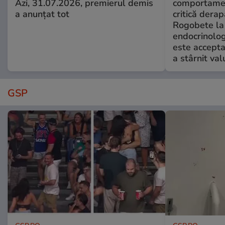
Azi, 31.07.2026, premierul demis
comportamen
a anunțat tot
critică derap
Rogobete la
endocrinolog
este accepta
a stârnit valu
GSP