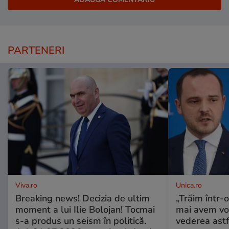
PARTENERI
Viva.ro
Unica.ro
Breaking news! Decizia de ultim
„Trăim într-
moment a lui Ilie Bolojan! Tocmai
mai avem vo
s-a produs un seism în politică.
vederea astf