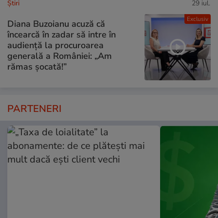
Ştiri
29 iul.
Exclusiv
Diana Buzoianu acuză că
încearcă în zadar să intre în
audiență la procuroarea
generală a României: „Am
rămas șocată!”
PARTENERI