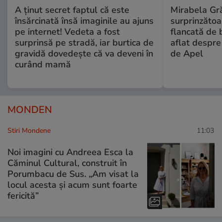
A ținut secret faptul că este
Mirabela Gră
însărcinată însă imaginile au ajuns
surprinzătoar
pe internet! Vedeta a fost
flancată de 
surprinsă pe stradă, iar burtica de
aflat despre
gravidă dovedește că va deveni în
de Apel
curând mamă
MONDEN
Stiri Mondene
11:03
Noi imagini cu Andreea Esca la
Căminul Cultural, construit în
Porumbacu de Sus. „Am visat la
locul acesta și acum sunt foarte
fericită”