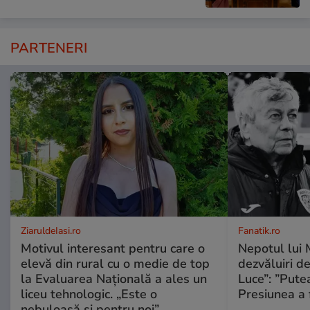
PARTENERI
ZiaruldeIasi.ro
Fanatik.ro
Motivul interesant pentru care o
Nepotul lui 
elevă din rural cu o medie de top
dezvăluiri de
la Evaluarea Națională a ales un
Luce”: ”Putea
liceu tehnologic. „Este o
Presiunea a 
nebuloasă și pentru noi”