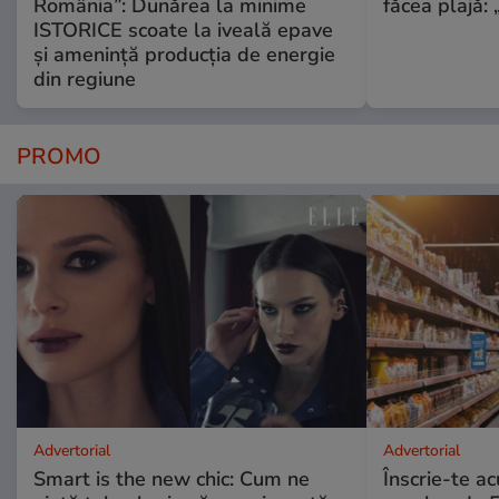
România”: Dunărea la minime
făcea plajă: „
ISTORICE scoate la iveală epave
și amenință producția de energie
din regiune
PROMO
Advertorial
Advertorial
Smart is the new chic: Cum ne
Înscrie-te ac