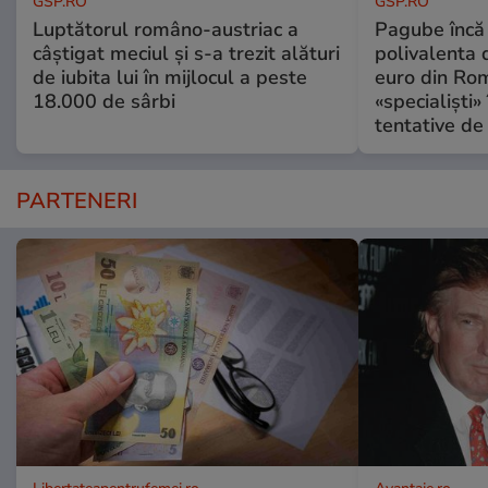
GSP.RO
GSP.RO
Luptătorul româno-austriac a
Pagube încă 
câștigat meciul și s-a trezit alături
polivalenta 
de iubita lui în mijlocul a peste
euro din Rom
18.000 de sârbi
«specialiști»
tentative de 
PARTENERI