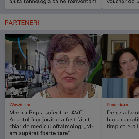
ajută tehnologia să ne reinventăm
voucher de 5
PARTENERI
Wowbiz.ro
Redactia.ro
Monica Pop a suferit un AVC!
De ce a fac
Anunțul îngrijorător a fost făcut
lucru cumplit
chiar de medicul oftalmolog: „M-
timp ce era 
am supărat foarte tare”