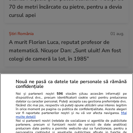
70 de metri încărcate cu pietre, pentru a devia
cursul apei
Știri România
01 aug.
A murit Florian Luca, reputat profesor de
matematică. Nicușor Dan: „Sunt uluit! Am fost
colegi de cameră la lot, în 1985”
Horoscop
31 iul.
Nouă ne pasă ca datele tale personale să rămână
Horoscop Urania | Previziuni astrologice pentru
confidențiale
perioada 1 – 7 august 2026. Venus va intra în
Noi și partenerii noștri
596
stocăm și/sau accesăm informații pe
dispozitivul dvs., precum identificatorii cookie unici pentru prelucrarea
zodia Balanței
datelor cu caracter personal. Puteți accepta sau gestiona preferințele dvs.
făcând clic mai jos, respectiv vă puteți opune utilizării unui interes legitim
în orice moment pe pagina cu politica de confidențialitate. Aceste alegeri
vor fi raportate partenerilor noștri și nu vă vor afecta navigarea.
Mai
multe detalii
Știri România
07:00
Noi si partenerii nostri (retelele de socializare si agentiile de publicitate
partenere, precum si furnizorii nostri de servicii de date analitice)
Loto 6/49 din 2 august 2026. Report de peste
prelucram date pentru a permite website-ului sa functioneze, pentru a
personaliza continutul si anunturile publicitare afisate in functie de