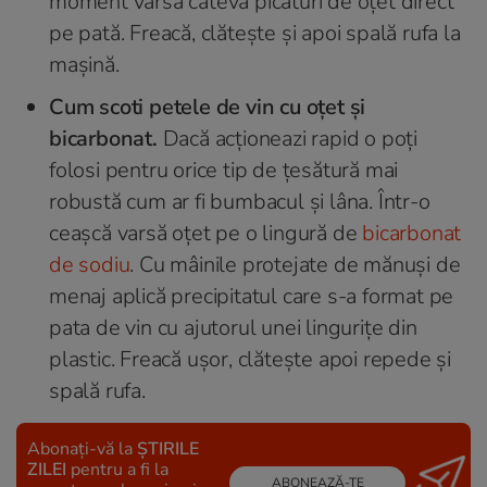
moment varsă câteva picături de oțet direct
pe pată. Freacă, clătește și apoi spală rufa la
mașină.
Cum scoti petele de vin cu oțet și
bicarbonat.
Dacă acționeazi rapid o poți
folosi pentru orice tip de țesătură mai
robustă cum ar fi bumbacul și lâna. Într-o
ceașcă varsă oțet pe o lingură de
bicarbonat
de sodiu
. Cu mâinile protejate de mănuși de
menaj aplică precipitatul care s-a format pe
pata de vin cu ajutorul unei lingurițe din
plastic. Freacă ușor, clătește apoi repede și
spală rufa.
Abonați-vă la
ȘTIRILE
ZILEI
pentru a fi la
ABONEAZĂ-TE