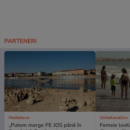
PARTENERI
Mediafax.ro
StirileKanalD.ro
„Putem merge PE JOS până în
Femeie lovit