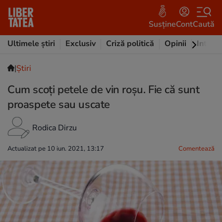
Susține
Cont
Caută
Ultimele știri
Exclusiv
Criză politică
Opinii
Intervi
|
Ştiri
Cum scoți petele de vin roșu. Fie că sunt
proaspete sau uscate
Rodica Dirzu
Actualizat pe 10 iun. 2021, 13:17
Comentează