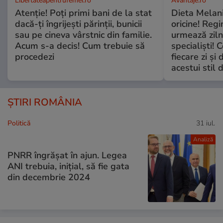
Libertateapentrufemei.ro
Avantaje.ro
Atenție! Poți primi bani de la stat
Dieta Melan
dacă-ți îngrijești părinții, bunicii
oricine! Regi
sau pe cineva vârstnic din familie.
urmează zilni
Acum s-a decis! Cum trebuie să
specialiști! 
procedezi
fiecare zi și 
acestui stil 
ȘTIRI ROMÂNIA
Politică
31 iul.
Analiză
PNRR îngrășat în ajun. Legea
ANI trebuia, inițial, să fie gata
din decembrie 2024