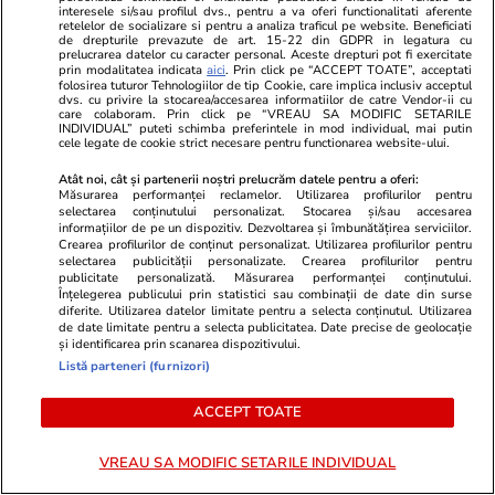
interesele si/sau profilul dvs., pentru a va oferi functionalitati aferente
9 milioane de euro la 6/49, categoria I
retelelor de socializare si pentru a analiza traficul pe website. Beneficiati
de drepturile prevazute de art. 15-22 din GDPR in legatura cu
prelucrarea datelor cu caracter personal. Aceste drepturi pot fi exercitate
prin modalitatea indicata
aici
. Prin click pe “ACCEPT TOATE”, acceptati
folosirea tuturor Tehnologiilor de tip Cookie, care implica inclusiv acceptul
dvs. cu privire la stocarea/accesarea informatiilor de catre Vendor-ii cu
care colaboram. Prin click pe “VREAU SA MODIFIC SETARILE
INDIVIDUAL” puteti schimba preferintele in mod individual, mai putin
cele legate de cookie strict necesare pentru functionarea website-ului.
Atât noi, cât și partenerii noștri prelucrăm datele pentru a oferi:
Măsurarea performanței reclamelor. Utilizarea profilurilor pentru
selectarea conținutului personalizat. Stocarea și/sau accesarea
informațiilor de pe un dispozitiv. Dezvoltarea și îmbunătățirea serviciilor.
Crearea profilurilor de conținut personalizat. Utilizarea profilurilor pentru
selectarea publicității personalizate. Crearea profilurilor pentru
publicitate personalizată. Măsurarea performanței conținutului.
Înțelegerea publicului prin statistici sau combinații de date din surse
diferite. Utilizarea datelor limitate pentru a selecta conținutul. Utilizarea
de date limitate pentru a selecta publicitatea. Date precise de geolocație
Lifestyle
01 aug.
Horoscop
și identificarea prin scanarea dispozitivului.
Faimoșii adidași „murdari” care
Horoscop 2 a
Listă parteneri (furnizori)
costă o avere ajung în România:
sunt printre 
ACCEPT TOATE
primul magazin se deschide în
faptul că pro
București și caută angajați
propria creaț
VREAU SA MODIFIC SETARILE INDIVIDUAL
cerceteze p