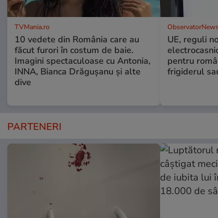
TVMania.ro
ObservatorNews
10 vedete din România care au
UE, reguli n
făcut furori în costum de baie.
electrocasni
Imagini spectaculoase cu Antonia,
pentru români
INNA, Bianca Drăgușanu și alte
frigiderul sa
dive
PARTENERI