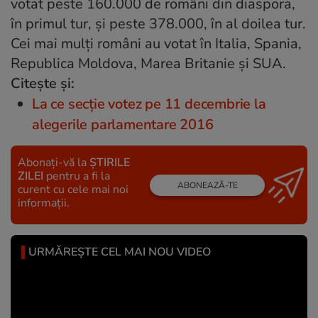
votat peste 160.000 de români din diaspora,
în primul tur, şi peste 378.000, în al doilea tur.
Cei mai mulţi români au votat în Italia, Spania,
Republica Moldova, Marea Britanie şi SUA.
Citește și:
La ce secție votez pe 11 decembrie la
alegerile parlamentare 2016
Abonați-vă la
ȘTIRILE
ZILEI
pentru a fi la
ABONEAZĂ-TE
curent cu cele mai noi
informații.
URMĂREȘTE CEL MAI NOU VIDEO