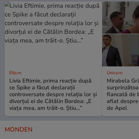
Elle.ro
Unica.ro
Livia Eftimie, prima reacție după
Mirabela Gră
ce Spike a făcut declarații
surprinzătoar
controversate despre relația lor și
flancată de 
divorțul ei de Cătălin Bordea: „E
aflat despre
viața mea, am trăit-o. Știu…”
de Apel
MONDEN