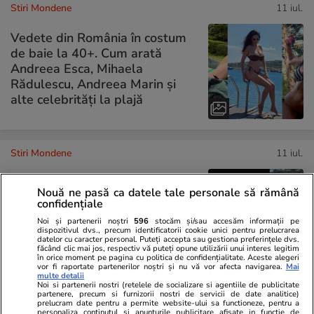
Stiri Mondene
11 iul.
Vedete din România în costum
de baie la 40+. Cum arată
Andreea Esca, Mihaela
Rădulescu, Andreea Marin și
alte celebrități la plajă
Stiri Mondene
11 iul.
Mihai Bendeac, nouă înțepătură
Nouă ne pasă ca datele tale personale să rămână
la adresa lui Dan Negru: „Nu
confidențiale
am nevoie de sabie ca să-l
Noi și partenerii noștri
596
stocăm și/sau accesăm informații pe
înving”. De la ce a pornit
dispozitivul dvs., precum identificatorii cookie unici pentru prelucrarea
datelor cu caracter personal. Puteți accepta sau gestiona preferințele dvs.
conflictul între cei doi
făcând clic mai jos, respectiv vă puteți opune utilizării unui interes legitim
în orice moment pe pagina cu politica de confidențialitate. Aceste alegeri
vor fi raportate partenerilor noștri și nu vă vor afecta navigarea.
Mai
multe detalii
Noi si partenerii nostri (retelele de socializare si agentiile de publicitate
partenere, precum si furnizorii nostri de servicii de date analitice)
PARTENERI
prelucram date pentru a permite website-ului sa functioneze, pentru a
personaliza continutul si anunturile publicitare afisate in functie de