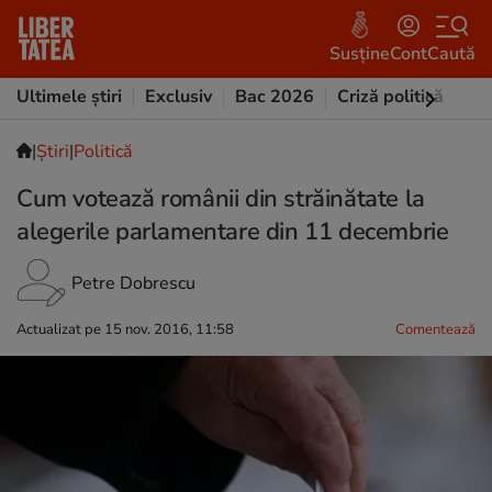
Susține
Cont
Caută
Ultimele știri
Exclusiv
Bac 2026
Criză politică
Opi
|
Ştiri
|
Politică
Cum votează românii din străinătate la
alegerile parlamentare din 11 decembrie
Petre Dobrescu
Actualizat pe 15 nov. 2016, 11:58
Comentează