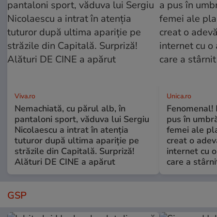
Viva.ro
Unica.ro
Nemachiată, cu părul alb, în
Fenomenal! 
pantaloni sport, văduva lui Sergiu
pus în umbră
Nicolaescu a intrat în atenția
femei ale pl
tuturor după ultima apariție pe
creat o adev
străzile din Capitală. Surpriză!
internet cu o
Alături DE CINE a apărut
care a stârni
GSP