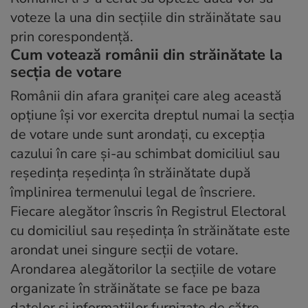
voteze la una din secţiile din străinătate sau
prin corespondenţă.
Cum votează românii din străinătate la
secţia de votare
Românii din afara graniţei care aleg această
opţiune îşi vor exercita dreptul numai la secţia
de votare unde sunt arondaţi, cu excepţia
cazului în care şi-au schimbat domiciliul sau
reşedinţa reședinţa în străinătate după
împlinirea termenului legal de înscriere.
Fiecare alegător înscris în Registrul Electoral
cu domiciliul sau reşedinţa în străinătate este
arondat unei singure secţii de votare.
Arondarea alegătorilor la secţiile de votare
organizate în străinătate se face pe baza
datelor şi informaţiilor furnizate de către