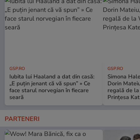
GSP.RO
GSP.RO
Iubita lui Haaland a dat din casă:
Simona Halep
„E puțin jenant că vă spun” » Ce
Dorin Mateiu,
face starul norvegian în fiecare
regală de l
seară
Prințesa Kat
PARTENERI