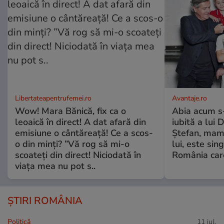
Libertateapentrufemei.ro
Avantaje.ro
Wow! Mara Bănică, fix ca o
Abia acum s-
leoaică în direct! A dat afară din
iubită a lui 
emisiune o cântăreață! Ce a scos-
Ștefan, mama 
o din minți? ”Vă rog să mi-o
lui, este si
scoateți din direct! Niciodată în
România care
viața mea nu pot s..
ȘTIRI ROMÂNIA
Politică
11 iul.