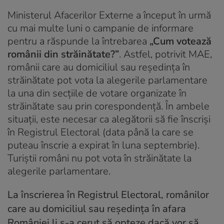
Ministerul Afacerilor Externe a început în urmă
cu mai multe luni o campanie de informare
pentru a răspunde la întrebarea
„Cum votează
românii din străinătate?”
. Astfel, potrivit MAE,
românii care au domiciliul sau reşedinţa în
străinătate pot vota la alegerile parlamentare
la una din secţiile de votare organizate în
străinătate sau prin corespondenţă. În ambele
situaţii, este necesar ca alegătorii să fie înscrişi
în Registrul Electoral (data până la care se
puteau înscrie a expirat în luna septembrie).
Turiştii români nu pot vota în străinătate la
alegerile parlamentare.
La înscrierea în Registrul Electoral, românilor
care au domiciliul sau reşedinţa în afara
României li s-a cerut să opteze dacă vor să