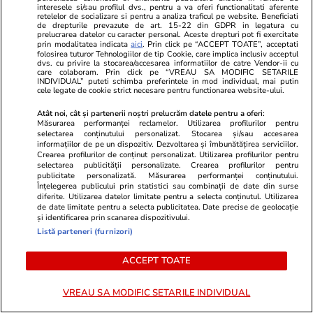
interesele si/sau profilul dvs., pentru a va oferi functionalitati aferente
retelelor de socializare si pentru a analiza traficul pe website. Beneficiati
de drepturile prevazute de art. 15-22 din GDPR in legatura cu
prelucrarea datelor cu caracter personal. Aceste drepturi pot fi exercitate
prin modalitatea indicata
aici
. Prin click pe “ACCEPT TOATE”, acceptati
folosirea tuturor Tehnologiilor de tip Cookie, care implica inclusiv acceptul
dvs. cu privire la stocarea/accesarea informatiilor de catre Vendor-ii cu
care colaboram. Prin click pe “VREAU SA MODIFIC SETARILE
INDIVIDUAL” puteti schimba preferintele in mod individual, mai putin
cele legate de cookie strict necesare pentru functionarea website-ului.
Atât noi, cât și partenerii noștri prelucrăm datele pentru a oferi:
Măsurarea performanței reclamelor. Utilizarea profilurilor pentru
selectarea conținutului personalizat. Stocarea și/sau accesarea
informațiilor de pe un dispozitiv. Dezvoltarea și îmbunătățirea serviciilor.
Crearea profilurilor de conținut personalizat. Utilizarea profilurilor pentru
selectarea publicității personalizate. Crearea profilurilor pentru
TVMania.ro
ObservatorNews
publicitate personalizată. Măsurarea performanței conținutului.
Înțelegerea publicului prin statistici sau combinații de date din surse
„De la fetița fără petreceri, la diva
"Cine sunt e
diferite. Utilizarea datelor limitate pentru a selecta conținutul. Utilizarea
din Capri!” Scrisoarea
adoptate din
de date limitate pentru a selecta publicitatea. Date precise de geolocație
și identificarea prin scanarea dispozitivului.
emoționantă scrisă de Ramona
Canada cu id
Listă parteneri (furnizori)
Olaru la 37 de ani
copil
ACCEPT TOATE
VREAU SA MODIFIC SETARILE INDIVIDUAL