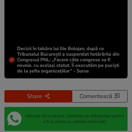
Decizii în tabăra lui Ilie Bolojan, după ce
Tribunalul București a suspendat hotărârile din
Congresul PNL: „Facem câte congrese va fi
nevoie, cu același statut. Îi executăm pe puciști
de la șefia organizațiilor” - Surse
Share
Comentează
Abonați-vă la canalul Libertatea de WhatsApp pentru
a fi la curent cu ultimele informații