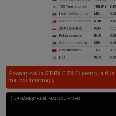
Abonați-vă la
ȘTIRILE ZILEI
pentru a fi la
mai noi informații.
URMĂREȘTE CEL MAI NOU VIDEO