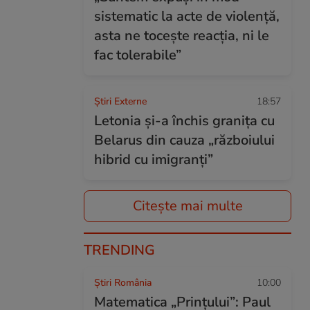
sistematic la acte de violenţă,
asta ne toceşte reacţia, ni le
fac tolerabile”
Știri Externe
18:57
Letonia și-a închis granița cu
Belarus din cauza „războiului
hibrid cu imigranți”
Citește mai multe
TRENDING
Știri România
10:00
Matematica „Prințului”: Paul