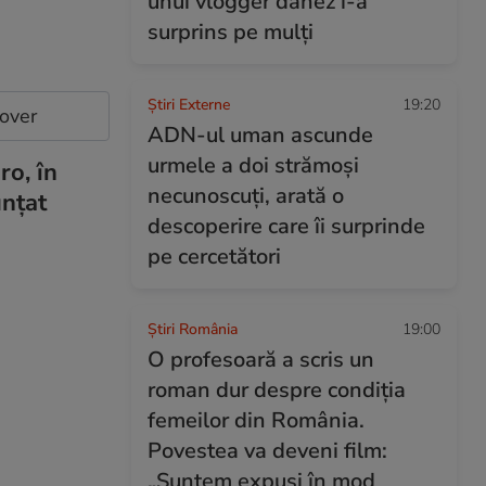
unui vlogger danez i-a
surprins pe mulți
Știri Externe
19:20
cover
ADN-ul uman ascunde
urmele a doi strămoși
ro, în
necunoscuți, arată o
unţat
descoperire care îi surprinde
pe cercetători
Știri România
19:00
O profesoară a scris un
roman dur despre condiția
femeilor din România.
Povestea va deveni film:
„Suntem expuşi în mod