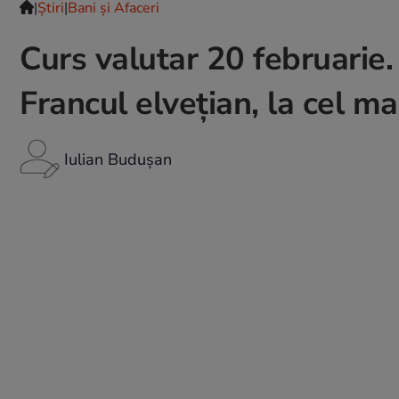
|
Ştiri
|
Bani și Afaceri
Curs valutar 20 februarie.
Francul elvețian, la cel mai
Iulian Budușan