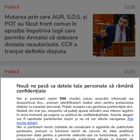
Politică
12:05
Mutarea prin care AUR, S.O.S. și
POT au făcut front comun în
opoziție împotriva legii care
permite Armatei să doboare
dronele neautorizate. CCR a
tranșat definitiv disputa
Politică
11:23
Cum a apărut Mirabela
Nouă ne pasă ca datele tale personale să rămână
Grădinaru la întâlnirea cu
confidențiale
președinta Indiei, Droupadi
Noi și partenerii noștri
596
stocăm și/sau accesăm informații pe
Murmu, la Palatul Cotroceni.
dispozitivul dvs., precum identificatorii cookie unici pentru prelucrarea
datelor cu caracter personal. Puteți accepta sau gestiona preferințele dvs.
Motivul pentru care a ales o
făcând clic mai jos, respectiv vă puteți opune utilizării unui interes legitim
rochie galbenă
în orice moment pe pagina cu politica de confidențialitate. Aceste alegeri
vor fi raportate partenerilor noștri și nu vă vor afecta navigarea.
Mai
multe detalii
Noi si partenerii nostri (retelele de socializare si agentiile de publicitate
partenere, precum si furnizorii nostri de servicii de date analitice)
prelucram date pentru a permite website-ului sa functioneze, pentru a
PARTENERI
personaliza continutul si anunturile publicitare afisate in functie de