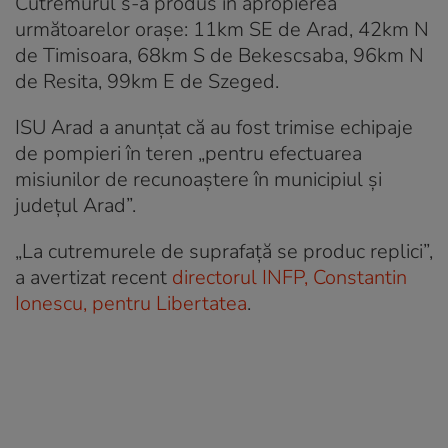
Cutremurul s-a produs în apropierea
următoarelor oraşe: 11km SE de Arad, 42km N
de Timisoara, 68km S de Bekescsaba, 96km N
de Resita, 99km E de Szeged.
ISU Arad a anunțat că au fost trimise echipaje
de pompieri în teren „pentru efectuarea
misiunilor de recunoaștere în municipiul și
județul Arad”.
„La cutremurele de suprafață se produc replici”,
a avertizat recent
directorul INFP, Constantin
Ionescu, pentru Libertatea
.