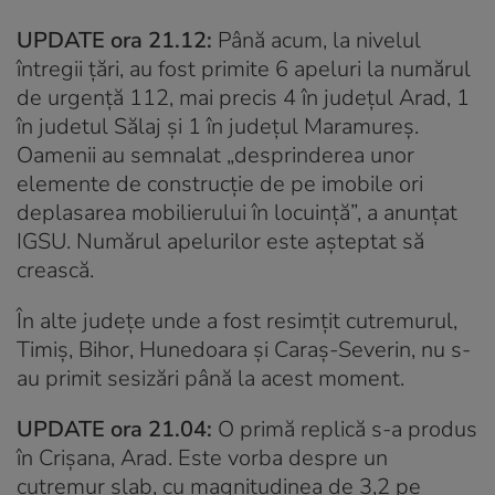
UPDATE ora 21.12:
Până acum, la nivelul
întregii țări, au fost primite 6 apeluri la numărul
de urgență 112, mai precis 4 în județul Arad, 1
în judetul Sălaj și 1 în județul Maramureș.
Oamenii au semnalat „desprinderea unor
elemente de construcție de pe imobile ori
deplasarea mobilierului în locuință”, a anunțat
IGSU. Numărul apelurilor este așteptat să
crească.
În alte județe unde a fost resimțit cutremurul,
Timiș, Bihor, Hunedoara și Caraș-Severin, nu s-
au primit sesizări până la acest moment.
UPDATE ora 21.04:
O primă replică s-a produs
în Crișana, Arad. Este vorba despre un
cutremur slab, cu magnitudinea de 3,2 pe