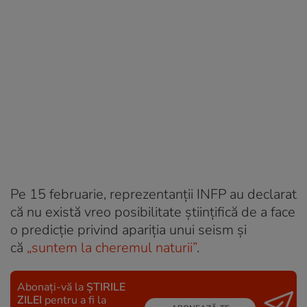
Pe 15 februarie, reprezentanții INFP au declarat
că nu există vreo posibilitate științifică de a face
o predicție privind apariția unui seism și
că
„suntem la cheremul naturii”
.
Abonați-vă la
ȘTIRILE
ZILEI
pentru a fi la