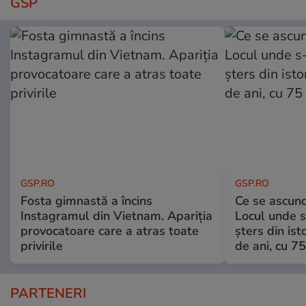
GSP
GSP.RO
GSP.RO
Fosta gimnastă a încins
Ce se ascund
Instagramul din Vietnam. Apariția
Locul unde s-
provocatoare care a atras toate
șters din ist
privirile
de ani, cu 7
PARTENERI