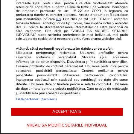
interesele si/sau profilul dvs., pentru a va oferi functionalitati aferente
retelelor de socializare si pentru a analiza traficul pe website. Beneficiati
de drepturile prevazute de art. 15-22 din GDPR in legatura cu
prelucrarea datelor cu caracter personal. Aceste drepturi pot fi exercitate
prin modalitatea indicata
aici
. Prin click pe “ACCEPT TOATE”, acceptati
folosirea tuturor Tehnologiilor de tip Cookie, care implica inclusiv acceptul
dvs. cu privire la stocarea/accesarea informatiilor de catre Vendor-ii cu
care colaboram. Prin click pe “VREAU SA MODIFIC SETARILE
INDIVIDUAL” puteti schimba preferintele in mod individual, mai putin
cele legate de cookie strict necesare pentru functionarea website-ului.
Atât noi, cât și partenerii noștri prelucrăm datele pentru a oferi:
Măsurarea performanței reclamelor. Utilizarea profilurilor pentru
selectarea conținutului personalizat. Stocarea și/sau accesarea
informațiilor de pe un dispozitiv. Dezvoltarea și îmbunătățirea serviciilor.
Crearea profilurilor de conținut personalizat. Utilizarea profilurilor pentru
selectarea publicității personalizate. Crearea profilurilor pentru
publicitate personalizată. Măsurarea performanței conținutului.
ZiaruldeIasi.ro
Fanatik.ro
Înțelegerea publicului prin statistici sau combinații de date din surse
diferite. Utilizarea datelor limitate pentru a selecta conținutul. Utilizarea
Compania care va începe
Echipa de C
de date limitate pentru a selecta publicitatea. Date precise de geolocație
construirea unui parc fotovoltaic
sărbătorește
și identificarea prin scanarea dispozitivului.
uriaș la marginea Iașului a învârtit
Tzancă Uraga
Listă parteneri (furnizori)
anul trecut 160 de milioane de
Aur i-au înne
euro. Cine este fondatorul
ACCEPT TOATE
VREAU SA MODIFIC SETARILE INDIVIDUAL