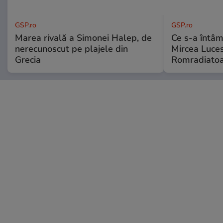
GSP.ro
GSP.ro
Marea rivală a Simonei Halep, de
Ce s-a întâmp
nerecunoscut pe plajele din
Mircea Luces
Grecia
Romradiatoa