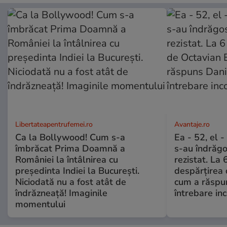
Libertateapentrufemei.ro
Avantaje.ro
Ca la Bollywood! Cum s-a
Ea - 52, el 
îmbrăcat Prima Doamnă a
s-au îndrăgos
României la întâlnirea cu
rezistat. La 
președinta Indiei la București.
despărțirea 
Niciodată nu a fost atât de
cum a răspu
îndrăzneață! Imaginile
întrebare i
momentului