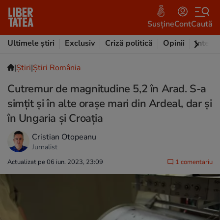
Susține
Cont
Caută
Ultimele știri
Exclusiv
Criză politică
Opinii
Intervi
|
Ştiri
|
Știri România
Cutremur de magnitudine 5,2 în Arad. S-a
simțit și în alte orașe mari din Ardeal, dar și
în Ungaria și Croația
Cristian Otopeanu
Jurnalist
Actualizat pe 06 iun. 2023, 23:09
1 comentariu