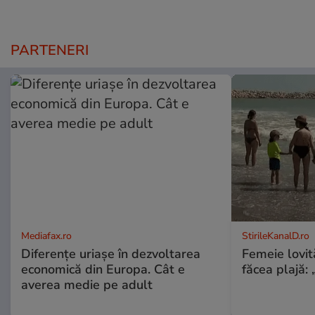
PARTENERI
Mediafax.ro
StirileKanalD.ro
Diferențe uriașe în dezvoltarea
Femeie lovit
economică din Europa. Cât e
făcea plajă: „
averea medie pe adult