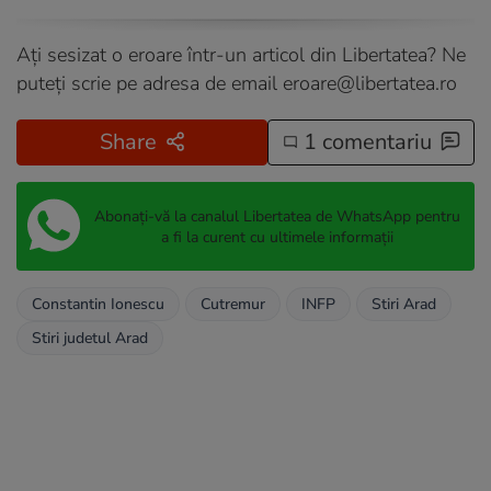
Ați sesizat o eroare într-un articol din Libertatea? Ne
puteți scrie pe adresa de email
eroare@libertatea.ro
Share
1 comentariu
Abonați-vă la canalul Libertatea de WhatsApp pentru
a fi la curent cu ultimele informații
Constantin Ionescu
Cutremur
INFP
Stiri Arad
Stiri judetul Arad