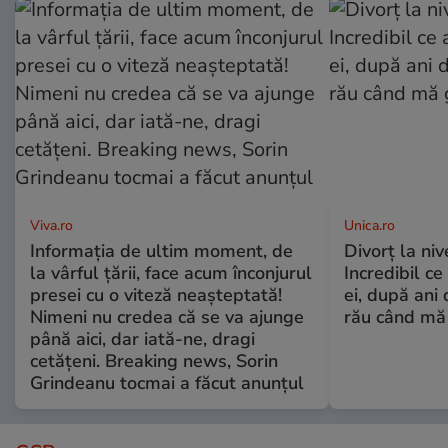
Viva.ro
Unica.ro
Informația de ultim moment, de
Divorț la nive
la vârful țării, face acum înconjurul
Incredibil ce
presei cu o viteză neașteptată!
ei, după ani 
Nimeni nu credea că se va ajunge
rău când mă
până aici, dar iată-ne, dragi
cetățeni. Breaking news, Sorin
Grindeanu tocmai a făcut anunțul