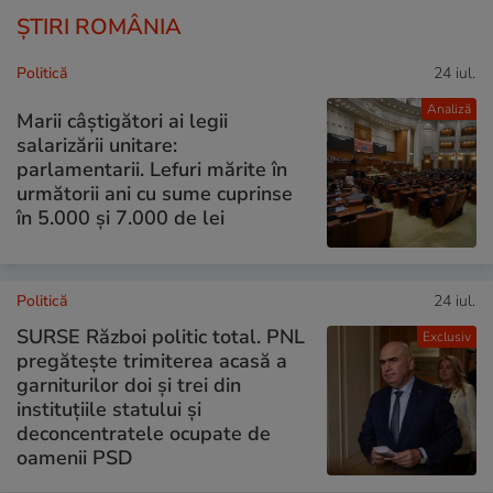
ȘTIRI ROMÂNIA
Politică
24 iul.
Analiză
Marii câștigători ai legii
salarizării unitare:
parlamentarii. Lefuri mărite în
următorii ani cu sume cuprinse
în 5.000 și 7.000 de lei
Politică
24 iul.
SURSE Război politic total. PNL
Exclusiv
pregătește trimiterea acasă a
garniturilor doi și trei din
instituțiile statului și
deconcentratele ocupate de
oamenii PSD