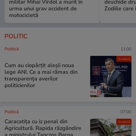
militar Mihai Vîrdol a murit în
deschide dr
urma unui grav accident de
Zodiile care 
motocicletă
POLITIC
Politică
11:00
Analiză
Cum au ciopârțit aleșii noua
lege ANI. Ce a mai rămas din
transparența averilor
politicienilor
Politică
07:00
Caracatița cu iz penal din
Analiză
Agricultură. Rapida răzgândire
a ministrului Tanczos Barna