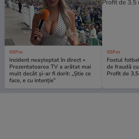
GSP.ro
GSP.ro
Incident neașteptat în direct »
Fostul fotba
Prezentatoarea TV a arătat mai
de fraudă cu 
mult decât și-ar fi dorit: „Știe ce
Profit de 3,
face, e cu intenție”