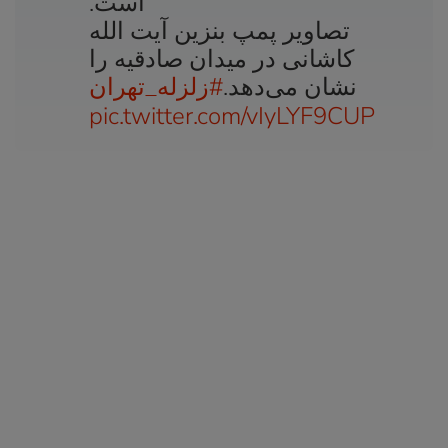
است.
تصاویر پمپ بنزین آیت الله
کاشانی در میدان صادقیه را
نشان می‌دهد.
#زلزله_تهران
pic.twitter.com/vIyLYF9CUP