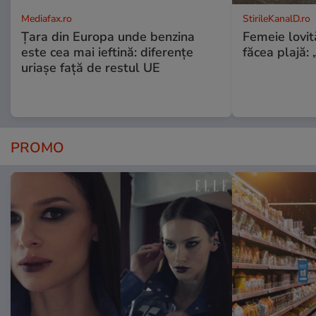
Mediafax.ro
StirileKanalD.ro
Țara din Europa unde benzina
Femeie lovit
este cea mai ieftină: diferențe
făcea plajă: „
uriașe față de restul UE
PROMO