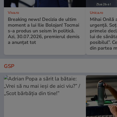
Viva.ro
Unica.ro
Breaking news! Decizia de ultim
Mihai Onilă 
moment a lui Ilie Bolojan! Tocmai
urgență. Soți
s-a produs un seism în politică.
primele decl
Azi, 30.07.2026, premierul demis
lui de sănăta
a anunțat tot
posibilul”. C
din partea m
GSP