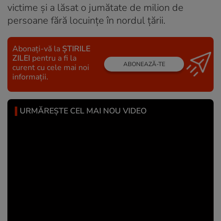
victime şi a lăsat o jumătate de milion de
persoane fără locuinţe în nordul ţării.
Abonați-vă la
ȘTIRILE
ZILEI
pentru a fi la
ABONEAZĂ-TE
curent cu cele mai noi
informații.
URMĂREȘTE CEL MAI NOU VIDEO