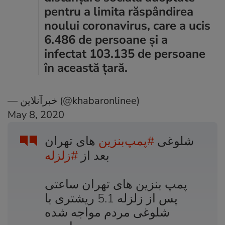
pentru a limita răspândirea
noului coronavirus, care a ucis
6.486 de persoane şi a
infectat 103.135 de persoane
în această ţară.
— خبرآنلاين (@khabaronlinee)
May 8, 2020
شلوغی
#پمپ‌بنزین
های تهران
بعد از
#زلزله
پمپ بنزین های تهران ساعتی
پس از زلزله 5.1 ریشتری با
شلوغی مردم مواجه شده