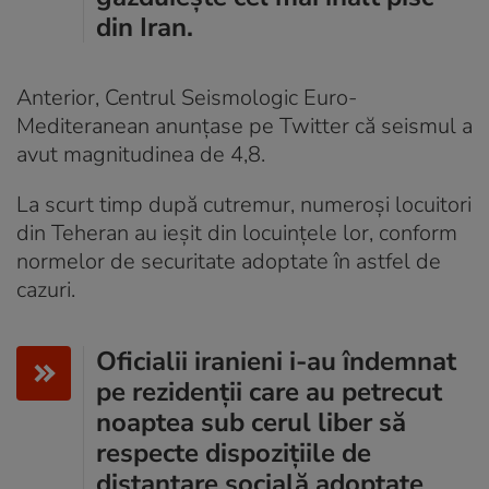
din Iran.
Anterior, Centrul Seismologic Euro-
Mediteranean anunţase pe Twitter că seismul a
avut magnitudinea de 4,8.
La scurt timp după cutremur, numeroşi locuitori
din Teheran au ieşit din locuinţele lor, conform
normelor de securitate adoptate în astfel de
cazuri.
Oficialii iranieni i-au îndemnat
pe rezidenţii care au petrecut
noaptea sub cerul liber să
respecte dispoziţiile de
distanţare socială adoptate