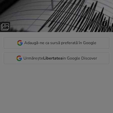
Adaugă-ne ca sursă preferată în Google
Urmărește
Libertatea
in Google Discover