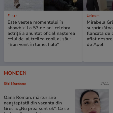
Elle.ro
Unica.ro
Este vestea momentului în
Mirabela Gră
showbiz! La 53 de ani, celebra
surprinzătoar
actriță a anunțat oficial nașterea
flancată de 
celui de-al treilea copil al său:
aflat despre
"Bun venit în lume, fiule"
de Apel
MONDEN
Stiri Mondene
17:11
Oana Roman, mărturisire
neașteptată din vacanța din
Grecia: „Nu prea sunt ok”. Ce se