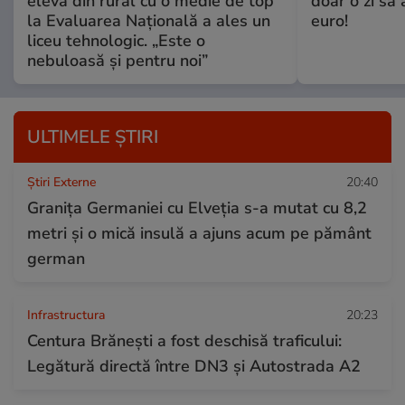
elevă din rural cu o medie de top
doar o zi să
la Evaluarea Națională a ales un
euro!
liceu tehnologic. „Este o
nebuloasă și pentru noi”
ULTIMELE ȘTIRI
Știri Externe
20:40
Granița Germaniei cu Elveția s-a mutat cu 8,2
metri și o mică insulă a ajuns acum pe pământ
german
Infrastructura
20:23
Centura Brănești a fost deschisă traficului:
Legătură directă între DN3 și Autostrada A2