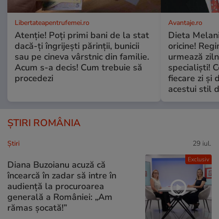
Libertateapentrufemei.ro
Avantaje.ro
Atenție! Poți primi bani de la stat
Dieta Melan
dacă-ți îngrijești părinții, bunicii
oricine! Regi
sau pe cineva vârstnic din familie.
urmează zilni
Acum s-a decis! Cum trebuie să
specialiști! 
procedezi
fiecare zi și 
acestui stil 
ȘTIRI ROMÂNIA
Ştiri
29 iul.
Exclusiv
Diana Buzoianu acuză că
încearcă în zadar să intre în
audiență la procuroarea
generală a României: „Am
rămas șocată!”