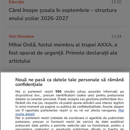
Educație
12:10
Când începe şcoala în septembrie – structura
anului şcolar 2026-2027
Stiri Mondene
11:34
Mihai Onilă, fostul membru al trupei AXXA, a
fost operat de urgență. Primele declarații ale
artistului
Știri Externe
08:19
Nouă ne pasă ca datele tale personale să rămână
confidențiale
Seceta extremă scoate la suprafață epave
Noi și partenerii noștri
596
stocăm și/sau accesăm informații pe
ascunse de zeci de ani în Dunăre. Au reapărut
dispozitivul dvs., precum identificatorii cookie unici pentru prelucrarea
datelor cu caracter personal. Puteți accepta sau gestiona preferințele dvs.
nave de război din 1944 și o barjă scufundată
făcând clic mai jos, respectiv vă puteți opune utilizării unui interes legitim
în orice moment pe pagina cu politica de confidențialitate. Aceste alegeri
vor fi raportate partenerilor noștri și nu vă vor afecta navigarea.
Mai
în 1937
multe detalii
Noi si partenerii nostri (retelele de socializare si agentiile de publicitate
partenere, precum si furnizorii nostri de servicii de date analitice)
prelucram date pentru a permite website-ului sa functioneze, pentru a
personaliza continutul si anunturile publicitare afisate in functie de
Știri România
18:34