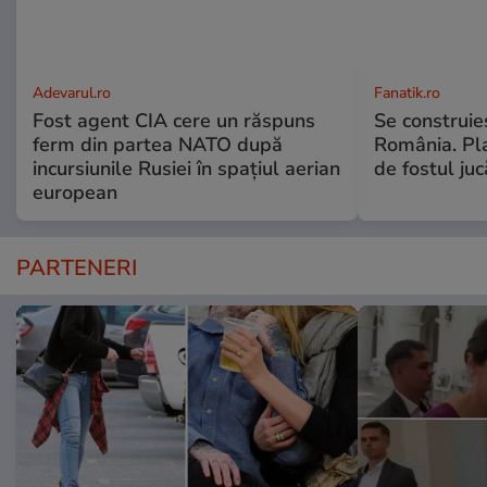
Adevarul.ro
Fanatik.ro
Fost agent CIA cere un răspuns
Se construie
ferm din partea NATO după
România. Pl
incursiunile Rusiei în spațiul aerian
de fostul ju
european
PARTENERI