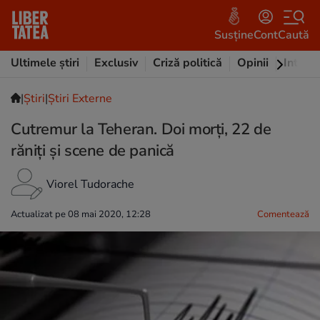
Susține
Cont
Caută
Ultimele știri
Exclusiv
Criză politică
Opinii
Intervi
|
Ştiri
|
Știri Externe
Cutremur la Teheran. Doi morţi, 22 de
răniţi şi scene de panică
Viorel Tudorache
Actualizat pe 08 mai 2020, 12:28
Comentează