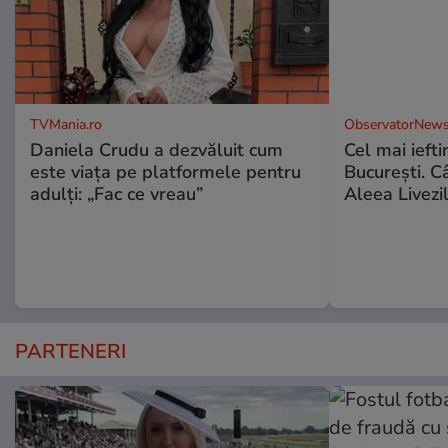
TVMania.ro
ObservatorNews
Daniela Crudu a dezvăluit cum
Cel mai ieft
este viața pe platformele pentru
Bucureşti. C
adulți: „Fac ce vreau”
Aleea Livezil
PARTENERI