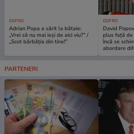
GSP.RO
GSP.RO
Adrian Popa a sărit la bătaie:
David Popovi
„Vrei să nu mai ieși de aici viu?” /
plus față de
„Scot bărbăția din tine!”
încă se schi
abordare dif
PARTENERI