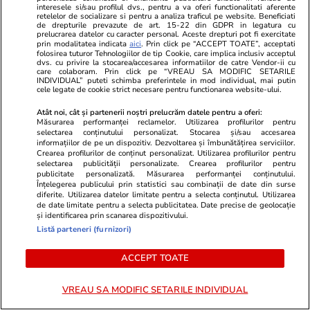
interesele si/sau profilul dvs., pentru a va oferi functionalitati aferente
retelelor de socializare si pentru a analiza traficul pe website. Beneficiati
Rezultatele loto din 30 iulie 2026. Numerele
de drepturile prevazute de art. 15-22 din GDPR in legatura cu
prelucrarea datelor cu caracter personal. Aceste drepturi pot fi exercitate
câștigătoare extrase joi
prin modalitatea indicata
aici
. Prin click pe “ACCEPT TOATE”, acceptati
folosirea tuturor Tehnologiilor de tip Cookie, care implica inclusiv acceptul
dvs. cu privire la stocarea/accesarea informatiilor de catre Vendor-ii cu
care colaboram. Prin click pe “VREAU SA MODIFIC SETARILE
INDIVIDUAL” puteti schimba preferintele in mod individual, mai putin
cele legate de cookie strict necesare pentru functionarea website-ului.
Atât noi, cât și partenerii noștri prelucrăm datele pentru a oferi:
Măsurarea performanței reclamelor. Utilizarea profilurilor pentru
selectarea conținutului personalizat. Stocarea și/sau accesarea
informațiilor de pe un dispozitiv. Dezvoltarea și îmbunătățirea serviciilor.
Crearea profilurilor de conținut personalizat. Utilizarea profilurilor pentru
selectarea publicității personalizate. Crearea profilurilor pentru
publicitate personalizată. Măsurarea performanței conținutului.
Înțelegerea publicului prin statistici sau combinații de date din surse
diferite. Utilizarea datelor limitate pentru a selecta conținutul. Utilizarea
de date limitate pentru a selecta publicitatea. Date precise de geolocație
și identificarea prin scanarea dispozitivului.
Listă parteneri (furnizori)
Lifestyle
17:29
Lifestyle
Postul Sfintei Mării – Postul
Ce este bulg
ACCEPT TOATE
Adormirii Maicii Domnului. Ce se
gătește
VREAU SA MODIFIC SETARILE INDIVIDUAL
mănâncă în post