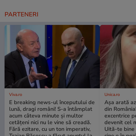
PARTENERI
Viva.ro
Unica.ro
E breaking news-ul începutului de
Așa arată az
lună, dragi români! S-a întâmplat
din România!
acum câteva minute și multor
excentrice pe
cetățeni nici nu le vine să creadă.
devenit cel 
Fără ezitare, cu un ton imperativ,
Uită-te bine 
Traian Băsescu a făcut anunțul la
cine e în poz