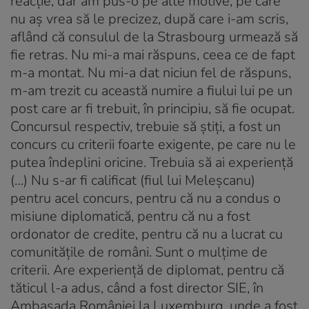
reacţie, dar am pus-o pe alte motive, pe care
nu aş vrea să le precizez, după care i-am scris,
aflând că consulul de la Strasbourg urmează să
fie retras. Nu mi-a mai răspuns, ceea ce de fapt
m-a montat. Nu mi-a dat niciun fel de răspuns,
m-am trezit cu această numire a fiului lui pe un
post care ar fi trebuit, în principiu, să fie ocupat.
Concursul respectiv, trebuie să ştiţi, a fost un
concurs cu criterii foarte exigente, pe care nu le
putea îndeplini oricine. Trebuia să ai experienţă
(…) Nu s-ar fi calificat (fiul lui Meleşcanu)
pentru acel concurs, pentru că nu a condus o
misiune diplomatică, pentru că nu a fost
ordonator de credite, pentru că nu a lucrat cu
comunităţile de români. Sunt o mulţime de
criterii. Are experienţă de diplomat, pentru că
tăticul l-a adus, când a fost director SIE, în
Ambasada României la Luxemburg, unde a fost