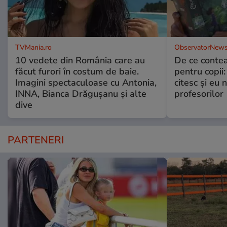
TVMania.ro
ObservatorNews
10 vedete din România care au
De ce contea
făcut furori în costum de baie.
pentru copii
Imagini spectaculoase cu Antonia,
citesc și eu 
INNA, Bianca Drăgușanu și alte
profesorilor
dive
PARTENERI