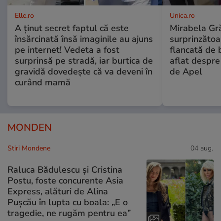
Elle.ro
Unica.ro
A ținut secret faptul că este
Mirabela Gră
însărcinată însă imaginile au ajuns
surprinzătoar
pe internet! Vedeta a fost
flancată de 
surprinsă pe stradă, iar burtica de
aflat despre
gravidă dovedește că va deveni în
de Apel
curând mamă
MONDEN
Stiri Mondene
04 aug.
Raluca Bădulescu și Cristina
Postu, foste concurente Asia
Express, alături de Alina
Pușcău în lupta cu boala: „E o
tragedie, ne rugăm pentru ea”