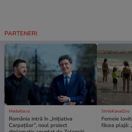
PARTENERI
Mediafax.ro
StirileKanalD.ro
România intră în „Inițiativa
Femeie lovit
Carpaților”, noul proiect
făcea plajă: „
diplomatic anunțat de Zelenski