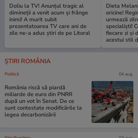
Doliu la TV! Anunțul tragic al
Dieta Melan
dimineții a venit acum și frânge
oricine! Regi
inimi! A murit subit
urmează zilni
prezentatoarea TV care ani de
specialiști! 
zile ne-a adus știri de pe Litoral
fiecare zi și 
acestui stil 
ȘTIRI ROMÂNIA
Politică
04 aug.
România riscă să piardă
miliarde de euro din PNRR
după un vot în Senat. De ce
sunt contestate modificările la
legea decarbonizării
Știri România
03 aug.