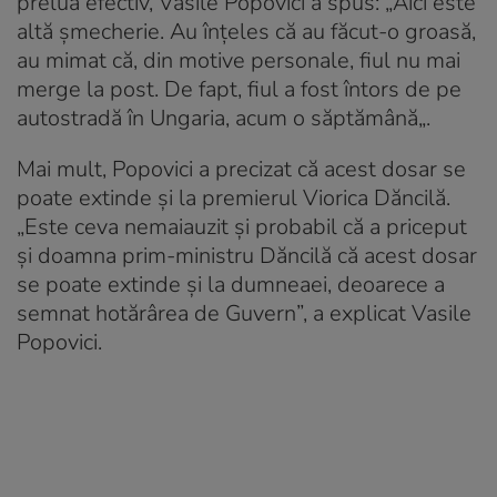
prelua efectiv, Vasile Popovici a spus: „
Aici este
altă şmecherie. Au înţeles că au făcut-o groasă,
au mimat că, din motive personale, fiul nu mai
merge la post. De fapt, fiul a fost întors de pe
autostradă în Ungaria, acum o săptămână
„.
Mai mult, Popovici a precizat că acest dosar se
poate extinde şi la premierul Viorica Dăncilă.
„Este ceva nemaiauzit şi probabil că a priceput
şi doamna prim-ministru Dăncilă că acest dosar
se poate extinde şi la dumneaei, deoarece a
semnat hotărârea de Guvern”, a explicat Vasile
Popovici.