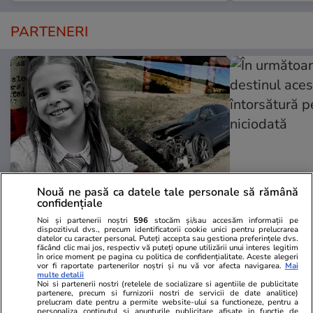
PARTENERI
Nouă ne pasă ca datele tale personale să rămână
confidențiale
Wowbiz.ro
Redactia.ro
Noi și partenerii noștri
596
stocăm și/sau accesăm informații pe
dispozitivul dvs., precum identificatorii cookie unici pentru prelucrarea
Durere fără margini după
În următoare
datelor cu caracter personal. Puteți accepta sau gestiona preferințele dvs.
moartea Raisei, fetița de 9 ani
destinul ace
făcând clic mai jos, respectiv vă puteți opune utilizării unui interes legitim
în orice moment pe pagina cu politica de confidențialitate. Aceste alegeri
ucisă în accidentul de la Cluj.
întorsătură p
vor fi raportate partenerilor noștri și nu vă vor afecta navigarea.
Mai
multe detalii
Mesajul sfâșietor al mamei sale:
niciodată
Noi si partenerii nostri (retelele de socializare si agentiile de publicitate
„Te iubim…”
partenere, precum si furnizorii nostri de servicii de date analitice)
prelucram date pentru a permite website-ului sa functioneze, pentru a
personaliza continutul si anunturile publicitare afisate in functie de