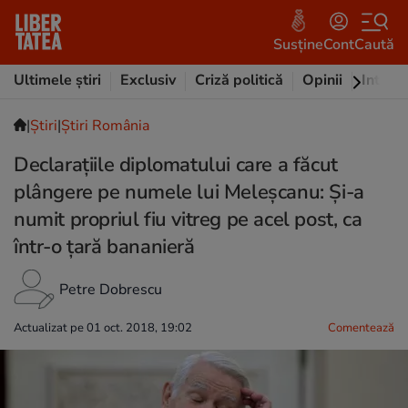
Susține
Cont
Caută
Ultimele știri
Exclusiv
Criză politică
Opinii
Intervi
|
Ştiri
|
Știri România
Declarațiile diplomatului care a făcut
plângere pe numele lui Meleșcanu: Și-a
numit propriul fiu vitreg pe acel post, ca
într-o ţară bananieră
Petre Dobrescu
Actualizat pe 01 oct. 2018, 19:02
Comentează