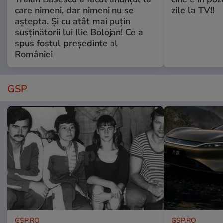
care nimeni, dar nimeni nu se
zile la TV!!
aștepta. Și cu atât mai puțin
susținătorii lui Ilie Bolojan! Ce a
spus fostul președinte al
României
GSP
GSP.RO
GSP.RO