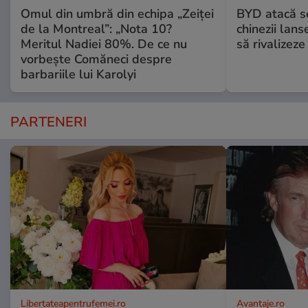
Omul din umbră din echipa „Zeiței
BYD atacă s
de la Montreal”: „Nota 10?
chinezii lans
Meritul Nadiei 80%. De ce nu
să rivalize
vorbește Comăneci despre
barbariile lui Karolyi
PARTENERI
Libertateapentrufemei.ro
Avantaje.ro