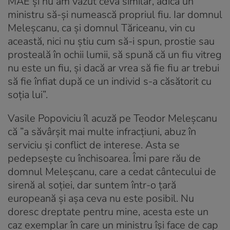
MAE şi nu am văzut ceva similar, adică un
ministru să-şi numească propriul fiu. Iar domnul
Meleşcanu, ca şi domnul Tăriceanu, vin cu
această, nici nu ştiu cum să-i spun, prostie sau
prosteală în ochii lumii, să spună că un fiu vitreg
nu este un fiu, şi dacă ar vrea să fie fiu ar trebui
să fie înfiat după ce un individ s-a căsătorit cu
soţia lui
”.
Vasile Popoviciu îl acuză pe Teodor Meleșcanu
că ”a s
ăvârşit mai multe infracţiuni, abuz în
serviciu şi conflict de interese. Asta se
pedepseşte cu închisoarea. Îmi pare rău de
domnul Meleşcanu, care a cedat cântecului de
sirenă al soţiei, dar suntem într-o ţară
europeană şi aşa ceva nu este posibil. Nu
doresc dreptate pentru mine, acesta este un
caz exemplar în care un ministru îşi face de cap