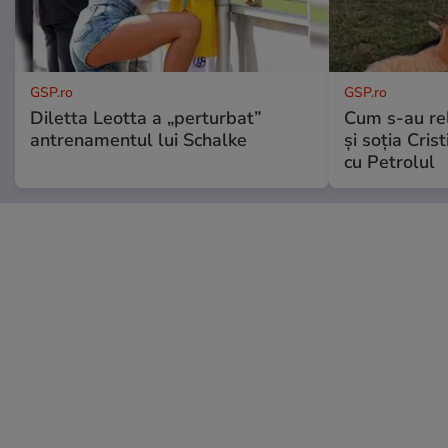
GSP.ro
GSP.ro
Diletta Leotta a „perturbat”
Cum s-au re
antrenamentul lui Schalke
și soția Cris
cu Petrolul