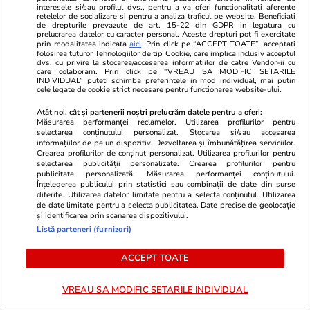
interesele si/sau profilul dvs., pentru a va oferi functionalitati aferente
retelelor de socializare si pentru a analiza traficul pe website. Beneficiati
de drepturile prevazute de art. 15-22 din GDPR in legatura cu
POLITIC
prelucrarea datelor cu caracter personal. Aceste drepturi pot fi exercitate
prin modalitatea indicata
aici
. Prin click pe “ACCEPT TOATE”, acceptati
folosirea tuturor Tehnologiilor de tip Cookie, care implica inclusiv acceptul
Politică
04 aug.
dvs. cu privire la stocarea/accesarea informatiilor de catre Vendor-ii cu
care colaboram. Prin click pe “VREAU SA MODIFIC SETARILE
INDIVIDUAL” puteti schimba preferintele in mod individual, mai putin
România riscă să piardă
cele legate de cookie strict necesare pentru functionarea website-ului.
miliarde de euro din PNRR
Atât noi, cât și partenerii noștri prelucrăm datele pentru a oferi:
după un vot în Senat. De ce
Măsurarea performanței reclamelor. Utilizarea profilurilor pentru
sunt contestate modificările la
selectarea conținutului personalizat. Stocarea și/sau accesarea
informațiilor de pe un dispozitiv. Dezvoltarea și îmbunătățirea serviciilor.
legea decarbonizării
Crearea profilurilor de conținut personalizat. Utilizarea profilurilor pentru
selectarea publicității personalizate. Crearea profilurilor pentru
publicitate personalizată. Măsurarea performanței conținutului.
Înțelegerea publicului prin statistici sau combinații de date din surse
diferite. Utilizarea datelor limitate pentru a selecta conținutul. Utilizarea
Politică
04 aug.
de date limitate pentru a selecta publicitatea. Date precise de geolocație
și identificarea prin scanarea dispozitivului.
Listă parteneri (furnizori)
Nicușor Dan a promulgat legile
privind plafonarea prețului la
ACCEPT TOATE
carburanți și TVA de 9% la
locuințe
VREAU SA MODIFIC SETARILE INDIVIDUAL