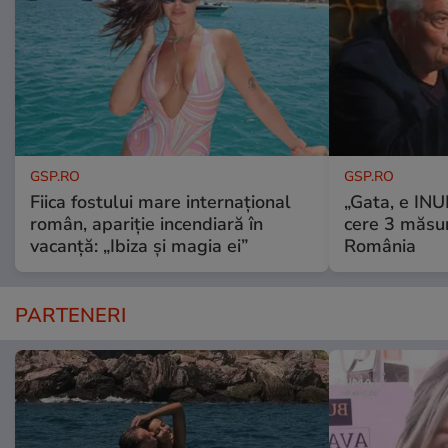
GSP.RO
GSP.RO
Fiica fostului mare internațional
„Gata, e IN
român, apariție incendiară în
cere 3 măsu
vacanță: „Ibiza și magia ei”
România
PARTENERI