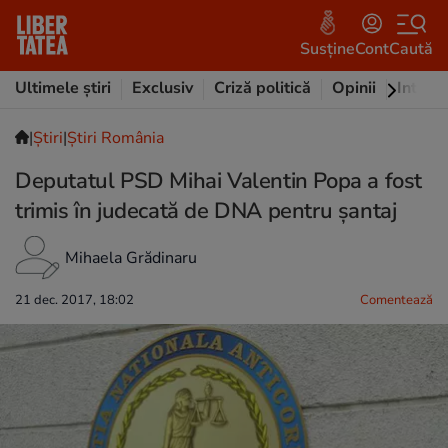
Susține
Cont
Caută
Ultimele știri
Exclusiv
Criză politică
Opinii
Intervi
|
Ştiri
|
Știri România
Deputatul PSD Mihai Valentin Popa a fost
trimis în judecată de DNA pentru şantaj
Mihaela Grădinaru
21 dec. 2017, 18:02
Comentează