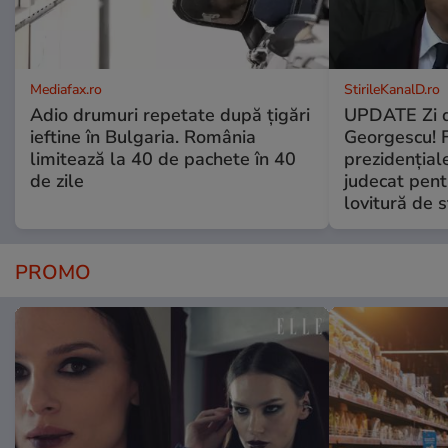
Mediafax.ro
StirileKanalD.ro
Adio drumuri repetate după țigări
UPDATE Zi d
ieftine în Bulgaria. România
Georgescu! F
limitează la 40 de pachete în 40
prezidențiale
de zile
judecat pent
lovitură de s
PROMO