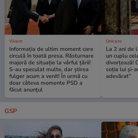
Viva.ro
Unica.ro
Informația de ultim moment care
La 2 ani de 
circulă în toată presa. Răsturnare
un cuplu ce
majoră de situație la vârful țării!
divorțează! C
S-au speculat multe, dar știrea
soția lui și-
fulger acum a venit! În urmă cu
adevărat”
doar câteva momente PSD a
făcut anunțul
GSP