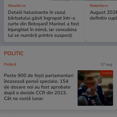
Wowbiz.ro
Redactia.ro
Detalii halucinante în cazul
August 2026
bărbatului găsit îngropat într-o
definitiv cup
curte din Botoșani! Marinel a fost
înjunghiat în inimă, iar concubina
lui se numără printre suspecți
POLITIC
Politică
07 aug.
Analiză
Peste 900 de foști parlamentari
încasează pensii speciale. 154
de dosare noi au fost aprobate
după o decizie CCR din 2023.
Cât ne costă lunar