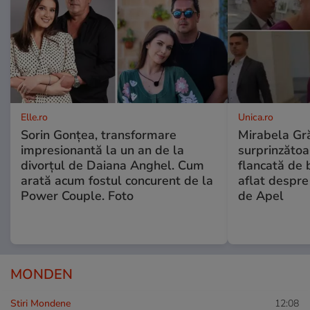
Elle.ro
Unica.ro
Sorin Gonțea, transformare
Mirabela Gră
impresionantă la un an de la
surprinzătoar
divorțul de Daiana Anghel. Cum
flancată de 
arată acum fostul concurent de la
aflat despre
Power Couple. Foto
de Apel
MONDEN
Stiri Mondene
12:08