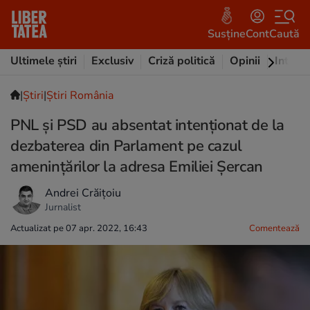
Susține
Cont
Caută
Ultimele știri
Exclusiv
Criză politică
Opinii
Intervi
|
Ştiri
|
Știri România
PNL și PSD au absentat intenționat de la
dezbaterea din Parlament pe cazul
amenințărilor la adresa Emiliei Șercan
Andrei Crăițoiu
Jurnalist
Actualizat pe 07 apr. 2022, 16:43
Comentează