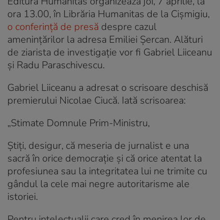
Editura Humanitas organizează joi, 7 aprilie, la
ora 13.00, în Librăria Humanitas de la Cișmigiu,
o conferință de presă
despre cazul
amenințărilor la adresa Emiliei Șercan. Alături
de ziarista de investigație vor fi Gabriel Liiceanu
și Radu Paraschivescu.
Gabriel Liiceanu a adresat o scrisoare deschisă
premierului Nicolae Ciucă. Iată scrisoarea:
„Stimate Domnule Prim-Ministru,
Știți, desigur, că meseria de jurnalist e una
sacră în orice democrație și că orice atentat la
profesiunea sau la integritatea lui ne trimite cu
gândul la cele mai negre autoritarisme ale
istoriei.
Pentru intelectualii care cred în menirea lor de