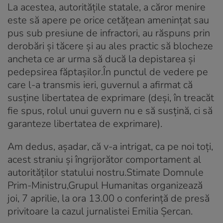
La acestea, autoritățile statale, a căror menire
este să apere pe orice cetățean amenințat sau
pus sub presiune de infractori, au răspuns prin
derobări și tăcere și au ales practic să blocheze
ancheta ce ar urma să ducă la depistarea și
pedepsirea făptașilor.În punctul de vedere pe
care l-a transmis ieri, guvernul a afirmat că
susține libertatea de exprimare (deși, în treacăt
fie spus, rolul unui guvern nu e să susțină, ci să
garanteze libertatea de exprimare).
Am dedus, așadar, că v-a intrigat, ca pe noi toți,
acest straniu și îngrijorător comportament al
autorităților statului nostru.Stimate Domnule
Prim-Ministru,Grupul Humanitas organizează
joi, 7 aprilie, la ora 13.00 o conferință de presă
privitoare la cazul jurnalistei Emilia Șercan.