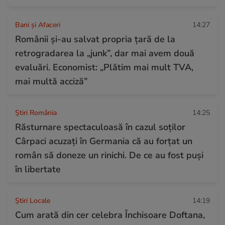
Bani și Afaceri
14:27
Românii și-au salvat propria țară de la
retrogradarea la „junk”, dar mai avem două
evaluări. Economist: „Plătim mai mult TVA,
mai multă acciză”
Știri România
14:25
Răsturnare spectaculoasă în cazul soților
Cârpaci acuzați în Germania că au forțat un
român să doneze un rinichi. De ce au fost puși
în libertate
Știri Locale
14:19
Cum arată din cer celebra Închisoare Doftana,