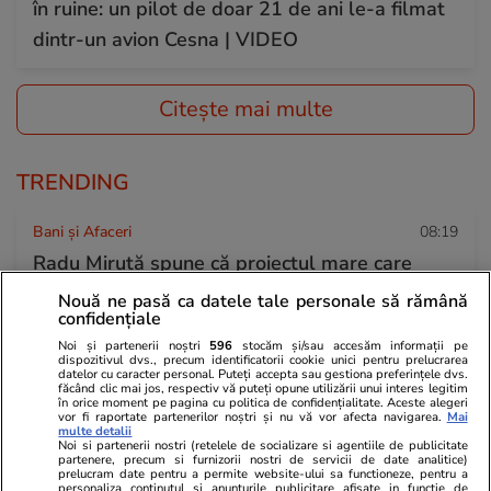
în ruine: un pilot de doar 21 de ani le-a filmat
dintr-un avion Cesna | VIDEO
Citește mai multe
TRENDING
Bani și Afaceri
08:19
Radu Miruță spune că proiectul mare care
putea salva Dunărea e blocat într-un sertar de
Nouă ne pasă ca datele tale personale să rămână
confidențiale
la Ministerul Transporturilor
Noi și partenerii noștri
596
stocăm și/sau accesăm informații pe
dispozitivul dvs., precum identificatorii cookie unici pentru prelucrarea
datelor cu caracter personal. Puteți accepta sau gestiona preferințele dvs.
făcând clic mai jos, respectiv vă puteți opune utilizării unui interes legitim
Știri Locale
07:25
în orice moment pe pagina cu politica de confidențialitate. Aceste alegeri
vor fi raportate partenerilor noștri și nu vă vor afecta navigarea.
Mai
Întreruperi de curent în București, Ilfov și
multe detalii
Noi si partenerii nostri (retelele de socializare si agentiile de publicitate
Giurgiu în perioada 3-9 august 2026. Lista
partenere, precum si furnizorii nostri de servicii de date analitice)
prelucram date pentru a permite website-ului sa functioneze, pentru a
străzilor afectate
personaliza continutul si anunturile publicitare afisate in functie de