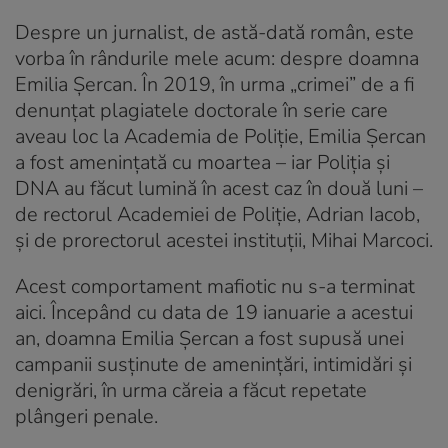
Despre un jurnalist, de astă-dată român, este
vorba în rândurile mele acum: despre doamna
Emilia Șercan. În 2019, în urma „crimei” de a fi
denunțat plagiatele doctorale în serie care
aveau loc la Academia de Poliție, Emilia Șercan
a fost amenințată cu moartea – iar Poliția și
DNA au făcut lumină în acest caz în două luni –
de rectorul Academiei de Poliție, Adrian Iacob,
și de prorectorul acestei instituții, Mihai Marcoci.
Acest comportament mafiotic nu s-a terminat
aici. Începând cu data de 19 ianuarie a acestui
an, doamna Emilia Șercan a fost supusă unei
campanii susținute de amenințări, intimidări și
denigrări, în urma căreia a făcut repetate
plângeri penale.