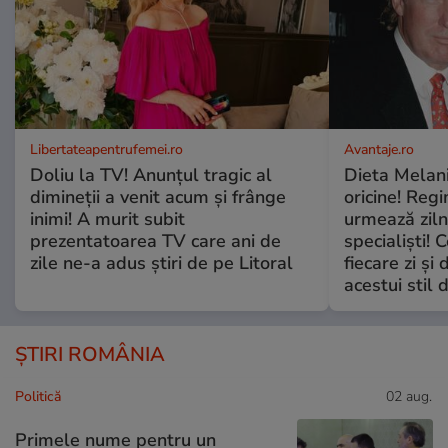
Libertateapentrufemei.ro
Avantaje.ro
Doliu la TV! Anunțul tragic al
Dieta Melan
dimineții a venit acum și frânge
oricine! Regi
inimi! A murit subit
urmează zilni
prezentatoarea TV care ani de
specialiști! 
zile ne-a adus știri de pe Litoral
fiecare zi și 
acestui stil 
ȘTIRI ROMÂNIA
Politică
02 aug.
Primele nume pentru un