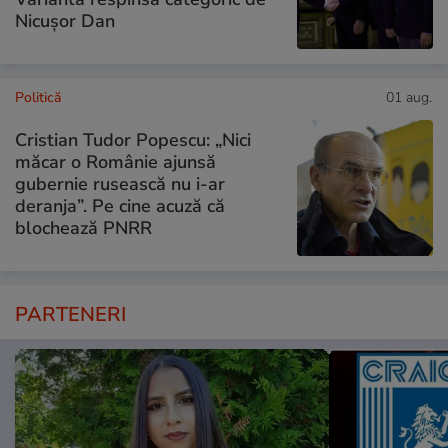
Nicușor Dan
Politică
01 aug.
Cristian Tudor Popescu: „Nici
măcar o Românie ajunsă
gubernie rusească nu i-ar
deranja”. Pe cine acuză că
blochează PNRR
PARTENERI