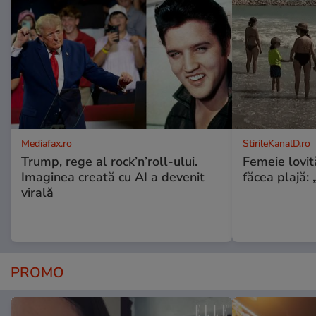
Mediafax.ro
StirileKanalD.ro
Trump, rege al rock’n’roll-ului.
Femeie lovit
Imaginea creată cu AI a devenit
făcea plajă: „
virală
PROMO