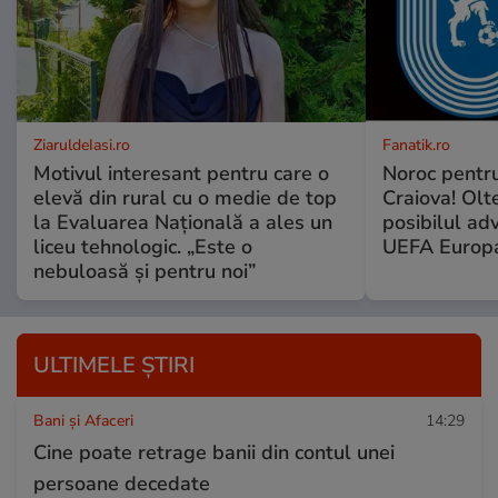
ZiaruldeIasi.ro
Fanatik.ro
Motivul interesant pentru care o
Noroc pentru
elevă din rural cu o medie de top
Craiova! Olte
la Evaluarea Națională a ales un
posibilul ad
liceu tehnologic. „Este o
UEFA Europ
nebuloasă și pentru noi”
ULTIMELE ȘTIRI
Bani și Afaceri
14:29
Cine poate retrage banii din contul unei
persoane decedate