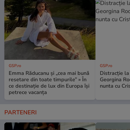
GSP.ro
GSP.ro
Emma Răducanu și „cea mai bună
Distracție l
resetare din toate timpurile” » În
Georgina Rod
ce destinație de lux din Europa își
nunta cu Cri
petrece vacanța
PARTENERI