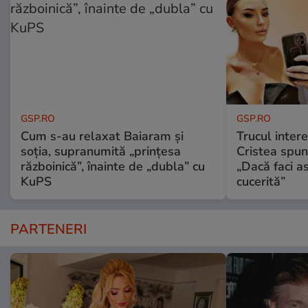
GSP.RO
GSP.RO
Cum s-au relaxat Baiaram și
Trucul inter
soția, supranumită „prințesa
Cristea spun
războinică”, înainte de „dubla” cu
„Dacă faci a
KuPS
cucerită”
PARTENERI