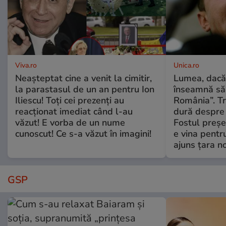
Viva.ro
Unica.ro
Neașteptat cine a venit la cimitir,
Lumea, dacă
la parastasul de un an pentru Ion
înseamnă să f
Iliescu! Toți cei prezenți au
România”. Tr
reacționat imediat când l-au
dură despre 
văzut! E vorba de un nume
Fostul preșe
cunoscut! Ce s-a văzut în imagini!
e vina pentru
ajuns țara n
GSP