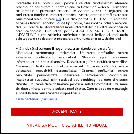
interesele si/sau profilul dvs., pentru a va oferi functionalitati aferente
retelelor de socializare si pentru a analiza traficul pe website. Beneficiati
de drepturile prevazute de art. 15-22 din GDPR in legatura cu
prelucrarea datelor cu caracter personal. Aceste drepturi pot fi exercitate
Bani și Afaceri
07:36
prin modalitatea indicata
aici
. Prin click pe “ACCEPT TOATE”, acceptati
folosirea tuturor Tehnologiilor de tip Cookie, care implica inclusiv acceptul
Cât costă un litru de benzină și motorină, luni,
dvs. cu privire la stocarea/accesarea informatiilor de catre Vendor-ii cu
care colaboram. Prin click pe “VREAU SA MODIFIC SETARILE
3 august 2026, în București, Iași, Cluj-Napoca,
INDIVIDUAL” puteti schimba preferintele in mod individual, mai putin
cele legate de cookie strict necesare pentru functionarea website-ului.
Timișoara și Constanța
Atât noi, cât și partenerii noștri prelucrăm datele pentru a oferi:
Măsurarea performanței reclamelor. Utilizarea profilurilor pentru
selectarea conținutului personalizat. Stocarea și/sau accesarea
Știri România
02 aug.
informațiilor de pe un dispozitiv. Dezvoltarea și îmbunătățirea serviciilor.
Crearea profilurilor de conținut personalizat. Utilizarea profilurilor pentru
Rezultatele loto din 2 august 2026. Numerele
selectarea publicității personalizate. Crearea profilurilor pentru
publicitate personalizată. Măsurarea performanței conținutului.
câștigătoare extrase duminică
Înțelegerea publicului prin statistici sau combinații de date din surse
diferite. Utilizarea datelor limitate pentru a selecta conținutul. Utilizarea
de date limitate pentru a selecta publicitatea. Date precise de geolocație
și identificarea prin scanarea dispozitivului.
Listă parteneri (furnizori)
ACCEPT TOATE
VREAU SA MODIFIC SETARILE INDIVIDUAL