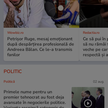
Wowbiz.ro
Redactia.ro
Petrișor Ruge, mesaj emoționant
Ce să pui în 
după despărțirea profesională de
să nu rămâi f
Andreea Bălan. Ce le-a transmis
veche pe car
fanilor
respectă și a
POLITIC
Politică
02 aug.
Primele nume pentru un
premier tehnocrat au fost deja
avansate în negocierile politice.
Varianta respinsă categoric de