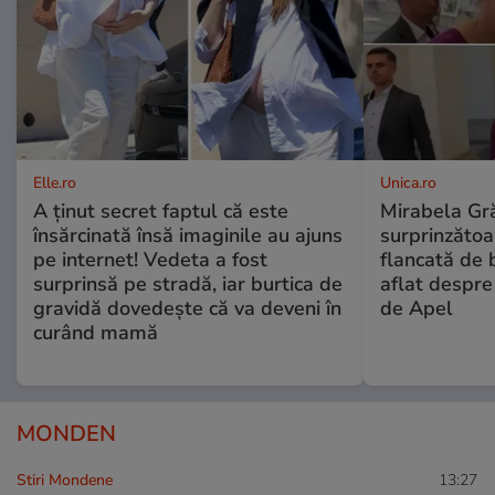
Elle.ro
Unica.ro
A ținut secret faptul că este
Mirabela Gră
însărcinată însă imaginile au ajuns
surprinzătoar
pe internet! Vedeta a fost
flancată de 
surprinsă pe stradă, iar burtica de
aflat despre
gravidă dovedește că va deveni în
de Apel
curând mamă
MONDEN
Stiri Mondene
13:27