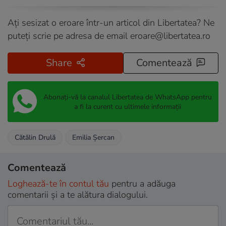
Ați sesizat o eroare într-un articol din Libertatea? Ne
puteți scrie pe adresa de email
eroare@libertatea.ro
Share
Comentează
Abonați-vă la canalul Libertatea de WhatsApp pentru
a fi la curent cu ultimele informații
Cătălin Drulă
Emilia Şercan
Comentează
Loghează-te în contul tău
pentru a adăuga
comentarii și a te alătura dialogului.