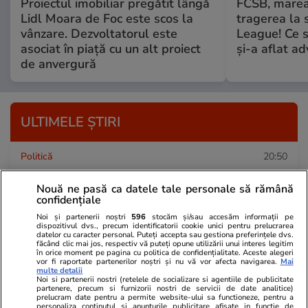
Proiectul imobiliar pregătit lângă
FCSB, marea
Lidl Moara de Foc este scos la
tragerea la 
vânzare. Dezvoltatorul este
League! Ce 
asociat în piață cu un alt proiect
şi-a aflat a
de anvergură
ULTIMELE ȘTIRI
Politică
20:50
Ciprian Ciucu convoacă o ședință CGMB pentru
Nouă ne pasă ca datele tale personale să rămână
a mandata STB să intre în insolvență: „Costul
confidențiale
pentru un singur an, împreună cu datorii şi
Noi și partenerii noștri
596
stocăm și/sau accesăm informații pe
dispozitivul dvs., precum identificatorii cookie unici pentru prelucrarea
penalităţi, depăşeşte 80% din bugetul PMB”
datelor cu caracter personal. Puteți accepta sau gestiona preferințele dvs.
făcând clic mai jos, respectiv vă puteți opune utilizării unui interes legitim
în orice moment pe pagina cu politica de confidențialitate. Aceste alegeri
vor fi raportate partenerilor noștri și nu vă vor afecta navigarea.
Mai
multe detalii
Știri Externe
20:34
Noi si partenerii nostri (retelele de socializare si agentiile de publicitate
partenere, precum si furnizorii nostri de servicii de date analitice)
Ucraina atacă „Amazonul rusesc” și provoacă
prelucram date pentru a permite website-ului sa functioneze, pentru a
personaliza continutul si anunturile publicitare afisate in functie de