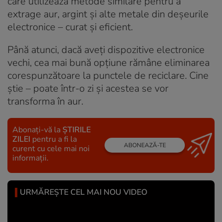
care utilizează metode similare pentru a
extrage aur, argint și alte metale din deșeurile
electronice – curat și eficient.
Până atunci, dacă aveți dispozitive electronice
vechi, cea mai bună opțiune rămâne eliminarea
corespunzătoare la punctele de reciclare. Cine
știe – poate într-o zi și acestea se vor
transforma în aur.
Abonați-vă la
ȘTIRILE
ZILEI
pentru a fi la
ABONEAZĂ-TE
curent cu cele mai noi
informații.
URMĂREȘTE CEL MAI NOU VIDEO