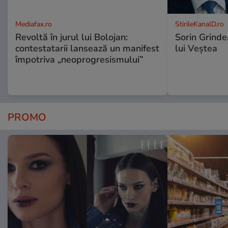
Mediafax.ro
StirileKanalD.ro
Revoltă în jurul lui Bolojan:
Sorin Grinde
contestatarii lansează un manifest
lui Veștea
împotriva „neoprogresismului”
PROMO