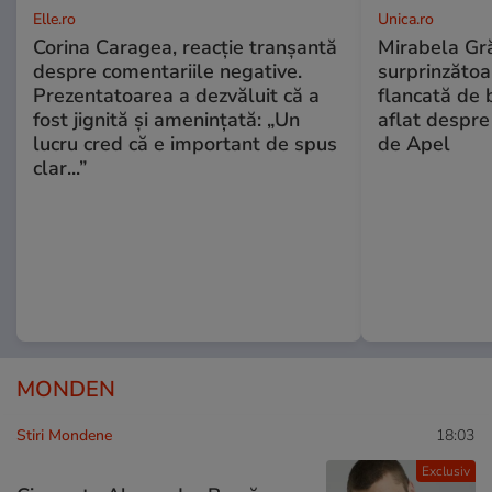
Elle.ro
Unica.ro
Corina Caragea, reacție tranșantă
Mirabela Gră
despre comentariile negative.
surprinzătoar
Prezentatoarea a dezvăluit că a
flancată de 
fost jignită și amenințată: „Un
aflat despre
lucru cred că e important de spus
de Apel
clar...”
MONDEN
Stiri Mondene
18:03
Exclusiv