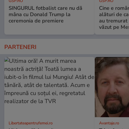
GSP.RO
GSP.RO
SINGURUL fotbalist care nu dă
Cine e româ
mâna cu Donald Trump la
alături de c
ceremonia de premiere
au tremurat
văzut pe Mes
PARTENERI
Libertateapentrufemei.ro
Avantaje.ro