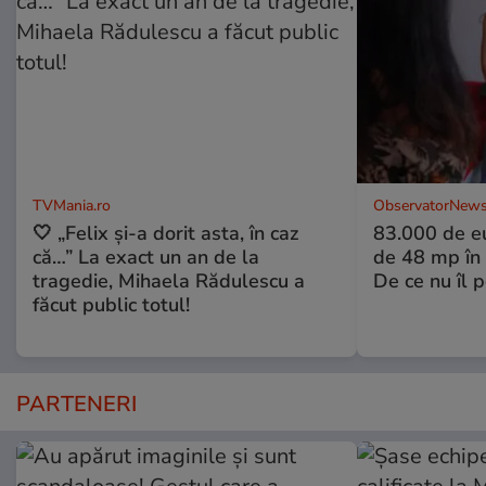
TVMania.ro
ObservatorNews
🤍 „Felix și-a dorit asta, în caz
83.000 de e
că…” La exact un an de la
de 48 mp în 
tragedie, Mihaela Rădulescu a
De ce nu îl 
făcut public totul!
PARTENERI