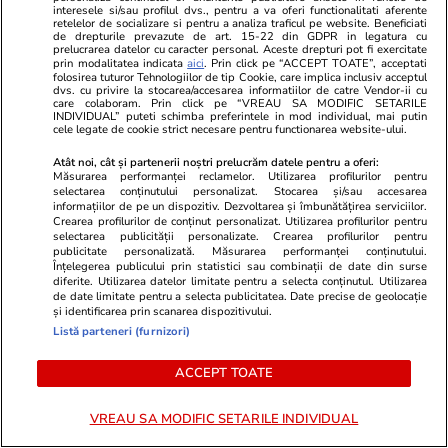
pagube de peste un miliard de euro
interesele si/sau profilul dvs., pentru a va oferi functionalitati aferente
retelelor de socializare si pentru a analiza traficul pe website. Beneficiati
de drepturile prevazute de art. 15-22 din GDPR in legatura cu
prelucrarea datelor cu caracter personal. Aceste drepturi pot fi exercitate
prin modalitatea indicata
aici
. Prin click pe “ACCEPT TOATE”, acceptati
Știri Locale
19:55
folosirea tuturor Tehnologiilor de tip Cookie, care implica inclusiv acceptul
dvs. cu privire la stocarea/accesarea informatiilor de catre Vendor-ii cu
Alimentarea cu apă potabilă, întreruptă în
care colaboram. Prin click pe “VREAU SA MODIFIC SETARILE
INDIVIDUAL” puteti schimba preferintele in mod individual, mai putin
orașul Breaza și comuna Adunați, în urma
cele legate de cookie strict necesare pentru functionarea website-ului.
avariilor produse de furtună
Atât noi, cât și partenerii noștri prelucrăm datele pentru a oferi:
Măsurarea performanței reclamelor. Utilizarea profilurilor pentru
selectarea conținutului personalizat. Stocarea și/sau accesarea
informațiilor de pe un dispozitiv. Dezvoltarea și îmbunătățirea serviciilor.
Sănătate și Fitness
19:46
Crearea profilurilor de conținut personalizat. Utilizarea profilurilor pentru
selectarea publicității personalizate. Crearea profilurilor pentru
„Gărzile să fie plătite corect, altfel medicii vor
publicitate personalizată. Măsurarea performanței conținutului.
Înțelegerea publicului prin statistici sau combinații de date din surse
migra la privat!” Câți bani pierd cadrele
diferite. Utilizarea datelor limitate pentru a selecta conținutul. Utilizarea
de date limitate pentru a selecta publicitatea. Date precise de geolocație
medicale pe noua lege a salarizării
și identificarea prin scanarea dispozitivului.
Listă parteneri (furnizori)
Citește mai multe
ACCEPT TOATE
VREAU SA MODIFIC SETARILE INDIVIDUAL
TRENDING