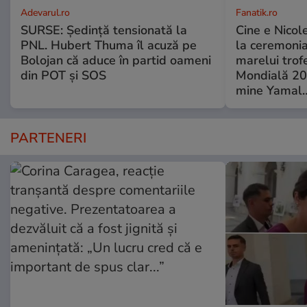
Adevarul.ro
Fanatik.ro
SURSE: Ședință tensionată la
Cine e Nicol
PNL. Hubert Thuma îl acuză pe
la ceremoni
Bolojan că aduce în partid oameni
marelui trof
din POT și SOS
Mondială 202
mine Yamal…
PARTENERI