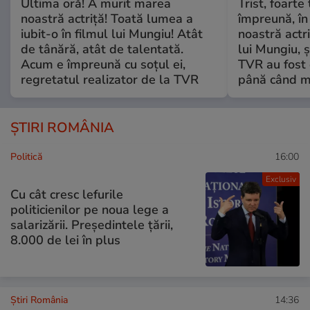
Ultima oră! A murit marea
Trist, foarte
noastră actriță! Toată lumea a
împreună, în
iubit-o în filmul lui Mungiu! Atât
noastră actri
de tânără, atât de talentată.
lui Mungiu, ș
Acum e împreună cu soțul ei,
TVR au fost 
regretatul realizator de la TVR
până când mo
ȘTIRI ROMÂNIA
Politică
16:00
Exclusiv
Cu cât cresc lefurile
politicienilor pe noua lege a
salarizării. Președintele țării,
8.000 de lei în plus
Știri România
14:36