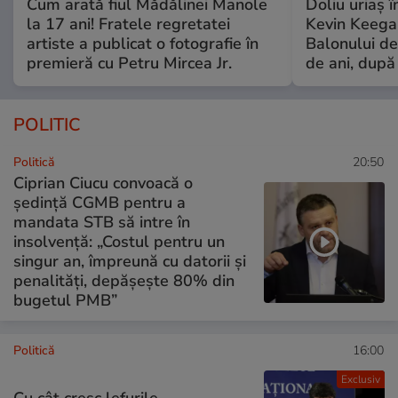
Cum arată fiul Mădălinei Manole
Doliu uriaș î
la 17 ani! Fratele regretatei
Kevin Keegan
artiste a publicat o fotografie în
Balonului de
premieră cu Petru Mircea Jr.
de ani, după
POLITIC
Politică
20:50
Ciprian Ciucu convoacă o
ședință CGMB pentru a
mandata STB să intre în
insolvență: „Costul pentru un
singur an, împreună cu datorii şi
penalităţi, depăşeşte 80% din
bugetul PMB”
Politică
16:00
Exclusiv