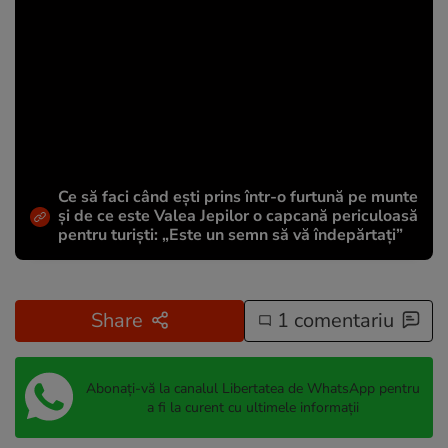
Ce să faci când ești prins într-o furtună pe munte
și de ce este Valea Jepilor o capcană periculoasă
pentru turiști: „Este un semn să vă îndepărtați”
Share
1 comentariu
Abonați-vă la canalul Libertatea de WhatsApp pentru
a fi la curent cu ultimele informații