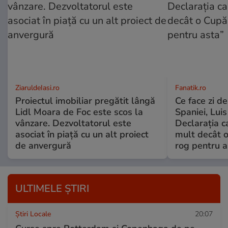
ZiaruldeIasi.ro
Fanatik.ro
Proiectul imobiliar pregătit lângă
Ce face zi d
Lidl Moara de Foc este scos la
Spaniei, Luis
vânzare. Dezvoltatorul este
Declarația c
asociat în piață cu un alt proiect
mult decât 
de anvergură
rog pentru a
ULTIMELE ȘTIRI
Știri Locale
20:07