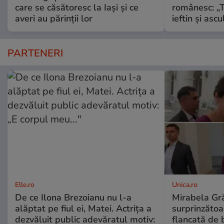
care se căsătoresc la Iași și ce
românesc: „Tr
averi au părinții lor
ieftin și ascu
PARTENERI
Elle.ro
Unica.ro
De ce Ilona Brezoianu nu l-a
Mirabela Gră
alăptat pe fiul ei, Matei. Actrița a
surprinzătoar
dezvăluit public adevăratul motiv:
flancată de 