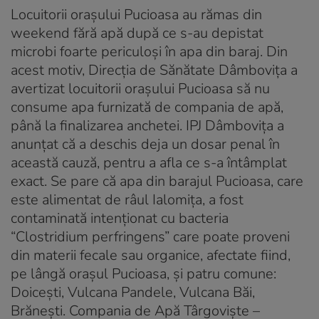
Locuitorii oraşului Pucioasa au rămas din
weekend fără apă după ce s-au depistat
microbi foarte periculoşi în apa din baraj. Din
acest motiv, Direcţia de Sănătate Dâmboviţa a
avertizat locuitorii oraşului Pucioasa să nu
consume apa furnizată de compania de apă,
până la finalizarea anchetei. IPJ Dâmboviţa a
anunţat că a deschis deja un dosar penal în
această cauză, pentru a afla ce s-a întâmplat
exact. Se pare că apa din barajul Pucioasa, care
este alimentat de râul Ialomiţa, a fost
contaminată intenţionat cu bacteria
“Clostridium perfringens” care poate proveni
din materii fecale sau organice, afectate fiind,
pe lângă oraşul Pucioasa, şi patru comune:
Doiceşti, Vulcana Pandele, Vulcana Băi,
Brăneşti. Compania de Apă Târgovişte –