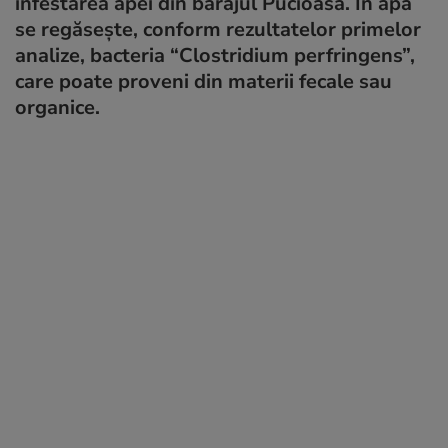
infestarea apei din barajul Pucioasa. În apă
se regăseşte, conform rezultatelor primelor
analize, bacteria “Clostridium perfringens”,
care poate proveni din materii fecale sau
organice.