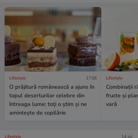
Lifestyle
17:06
Lifestyle
O prăjitură românească a ajuns în
Combinaţii r
topul deserturilor celebre din
fructe şi pl
întreaga lume: toți o știm și ne
vară
amintește de copilărie
Lifestyle
14 iul.