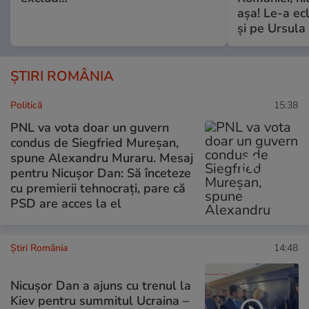
așa! Le-a ec
și pe Ursula
ȘTIRI ROMÂNIA
Politică
15:38
PNL va vota doar un guvern
condus de Siegfried Mureșan,
spune Alexandru Muraru. Mesaj
pentru Nicușor Dan: Să înceteze
cu premierii tehnocrați, pare că
PSD are acces la el
Știri România
14:48
Nicușor Dan a ajuns cu trenul la
Kiev pentru summitul Ucraina –