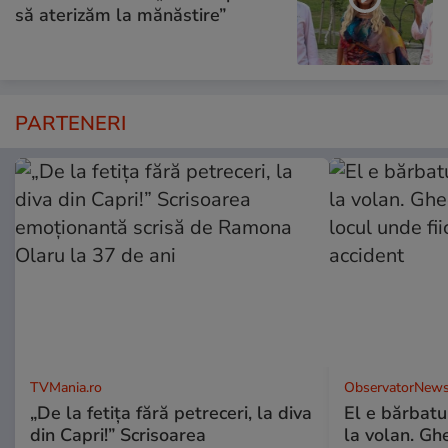
să aterizăm la mănăstire”
PARTENERI
TVMania.ro
ObservatorNews
„De la fetița fără petreceri, la diva
El e bărbatul
din Capri!” Scrisoarea
la volan. Gh