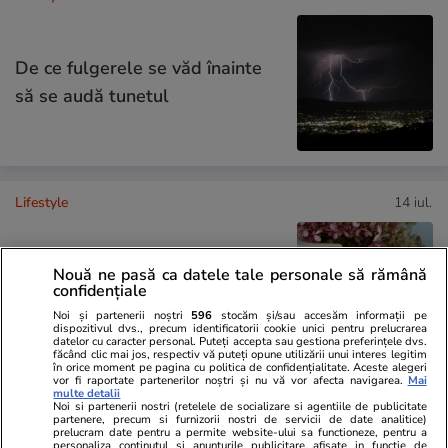
De ce fulgerele se văd înainte
să se audă tunetul
Lifestyle
14 iul.
Ce este săpunul de Marsilia și
Nouă ne pasă ca datele tale personale să rămână
confidențiale
la ce se folosește
Noi și partenerii noștri
596
stocăm și/sau accesăm informații pe
dispozitivul dvs., precum identificatorii cookie unici pentru prelucrarea
datelor cu caracter personal. Puteți accepta sau gestiona preferințele dvs.
făcând clic mai jos, respectiv vă puteți opune utilizării unui interes legitim
în orice moment pe pagina cu politica de confidențialitate. Aceste alegeri
vor fi raportate partenerilor noștri și nu vă vor afecta navigarea.
Mai
multe detalii
Noi si partenerii nostri (retelele de socializare si agentiile de publicitate
Lifestyle
11 iul.
partenere, precum si furnizorii nostri de servicii de date analitice)
prelucram date pentru a permite website-ului sa functioneze, pentru a
personaliza continutul si anunturile publicitare afisate in functie de