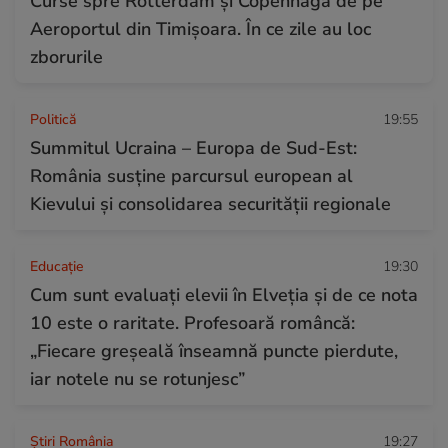
Curse spre Rotterdam și Copenhaga de pe
Aeroportul din Timișoara. În ce zile au loc
zborurile
Politică
19:55
Summitul Ucraina – Europa de Sud-Est:
România susține parcursul european al
Kievului și consolidarea securității regionale
Educație
19:30
Cum sunt evaluați elevii în Elveția și de ce nota
10 este o raritate. Profesoară româncă:
„Fiecare greșeală înseamnă puncte pierdute,
iar notele nu se rotunjesc”
Știri România
19:27