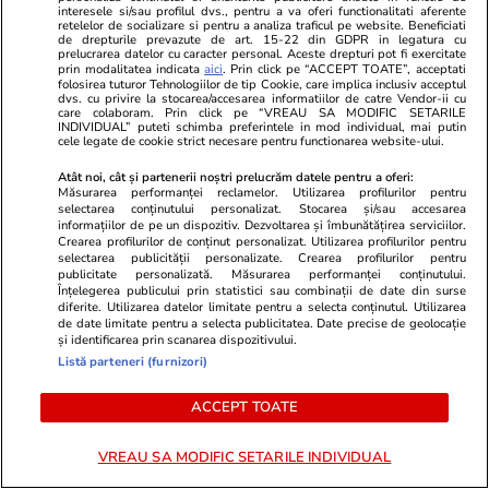
interesele si/sau profilul dvs., pentru a va oferi functionalitati aferente
retelelor de socializare si pentru a analiza traficul pe website. Beneficiati
Câte calorii au cireșele și ce
de drepturile prevazute de art. 15-22 din GDPR in legatura cu
prelucrarea datelor cu caracter personal. Aceste drepturi pot fi exercitate
nutrienți conțin
prin modalitatea indicata
aici
. Prin click pe “ACCEPT TOATE”, acceptati
folosirea tuturor Tehnologiilor de tip Cookie, care implica inclusiv acceptul
dvs. cu privire la stocarea/accesarea informatiilor de catre Vendor-ii cu
care colaboram. Prin click pe “VREAU SA MODIFIC SETARILE
INDIVIDUAL” puteti schimba preferintele in mod individual, mai putin
cele legate de cookie strict necesare pentru functionarea website-ului.
Atât noi, cât și partenerii noștri prelucrăm datele pentru a oferi:
Lifestyle
14 iul.
Măsurarea performanței reclamelor. Utilizarea profilurilor pentru
selectarea conținutului personalizat. Stocarea și/sau accesarea
informațiilor de pe un dispozitiv. Dezvoltarea și îmbunătățirea serviciilor.
Crearea profilurilor de conținut personalizat. Utilizarea profilurilor pentru
selectarea publicității personalizate. Crearea profilurilor pentru
Ce este făina de tapioca și în ce
publicitate personalizată. Măsurarea performanței conținutului.
rețete poate fi folosită
Înțelegerea publicului prin statistici sau combinații de date din surse
diferite. Utilizarea datelor limitate pentru a selecta conținutul. Utilizarea
de date limitate pentru a selecta publicitatea. Date precise de geolocație
și identificarea prin scanarea dispozitivului.
Listă parteneri (furnizori)
ACCEPT TOATE
Știri România
19:00
Cum este să studiezi în Franța
Exclusiv
VREAU SA MODIFIC SETARILE INDIVIDUAL
și în Țările de Jos. Patru tineri