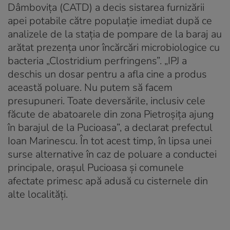
Dâmboviţa (CATD) a decis sistarea furnizării
apei potabile către populaţie imediat după ce
analizele de la staţia de pompare de la baraj au
arătat prezenţa unor încărcări microbiologice cu
bacteria „Clostridium perfringens”. „IPJ a
deschis un dosar pentru a afla cine a produs
această poluare. Nu putem să facem
presupuneri. Toate deversările, inclusiv cele
făcute de abatoarele din zona Pietroşiţa ajung
în barajul de la Pucioasa”, a declarat prefectul
Ioan Marinescu. În tot acest timp, în lipsa unei
surse alternative în caz de poluare a conductei
principale, oraşul Pucioasa şi comunele
afectate primesc apă adusă cu cisternele din
alte localităţi.