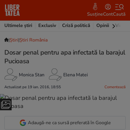
Susține
Cont
Caută
Ultimele știri
Exclusiv
Criză politică
Opinii
Video
|
Ştiri
|
Știri România
Dosar penal pentru apa infectată la barajul
Pucioasa
Monica Stan
Elena Matei
Actualizat pe 19 ian. 2016, 18:55
Comentează
Adaugă-ne ca sursă preferată în Google