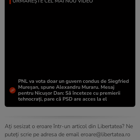
URMĂREȘTE CEL MAI NOU VIDEO
PNL va vota doar un guvern condus de Siegfried
Mureșan, spune Alexandru Muraru. Mesaj
pentru Nicușor Dan: Să înceteze cu premierii
tehnocrați, pare că PSD are acces la el
Ați sesizat o eroare într-un articol din Libertatea? Ne
puteți scrie pe adresa de email
eroare@libertatea.ro