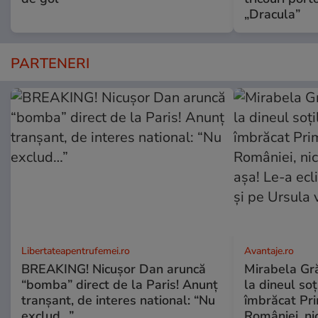
„Dracula”
PARTENERI
Libertateapentrufemei.ro
Avantaje.ro
BREAKING! Nicușor Dan aruncă
Mirabela Grăd
“bomba” direct de la Paris! Anunț
la dineul so
tranșant, de interes national: “Nu
îmbrăcat Pr
exclud…”
României, ni