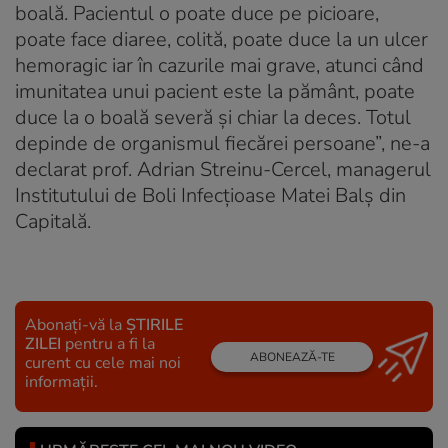
boală. Pacientul o poate duce pe picioare,
poate face diaree, colită, poate duce la un ulcer
hemoragic iar în cazurile mai grave, atunci când
imunitatea unui pacient este la pământ, poate
duce la o boală severă şi chiar la deces. Totul
depinde de organismul fiecărei persoane”, ne-a
declarat prof. Adrian Streinu-Cercel, managerul
Institutului de Boli Infecţioase Matei Balş din
Capitală.
Abonați-vă la
ȘTIRILE
ZILEI
pentru a fi la
ABONEAZĂ-TE
curent cu cele mai noi
informații.