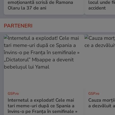
emoționantă scrisă de Ramona
locul unde fi
Olaru la 37 de ani
accident
PARTENERI
GSP.ro
GSP.ro
Internetul a explodat! Cele mai
Cauza morții
tari meme-uri după ce Spania a
a dezvăluit 
învins-o pe Franța în semifinale »