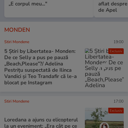
„E corpul meu..."
aflat despre
de Apel
MONDEN
Stiri Mondene
19:00
5 Știri by Libertatea- Monden:
Exclusiv
De ce Selly a pus pe pauză
„Beach,Please”?/ Adelina
Pestrițu suspectată de Ilinca
Vandici și Teo Trandafir că le-a
blocat pe Instagram
Stiri Mondene
17:00
Exclusiv
Loredana a ajuns cu elicopterul
la un eveniment: „Era cât pe ce