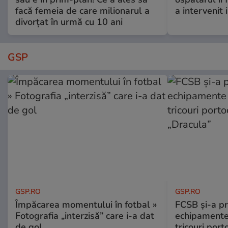
facă femeia de care milionarul a
a intervenit
divorțat în urmă cu 10 ani
GSP
GSP.RO
GSP.RO
Împăcarea momentului în fotbal »
FCSB și-a pr
Fotografia „interzisă” care i-a dat
echipamente 
de gol
tricouri porto