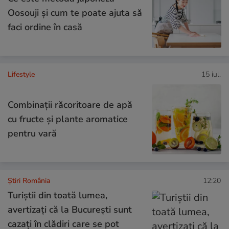
Oosouji și cum te poate ajuta să
faci ordine în casă
Lifestyle
15 iul.
Combinaţii răcoritoare de apă
cu fructe şi plante aromatice
pentru vară
Știri România
12:20
Turiștii din toată lumea,
avertizați că la București sunt
cazați în clădiri care se pot