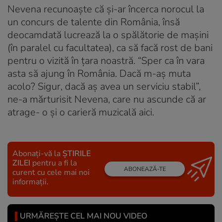
Nevena recunoaşte că şi-ar încerca norocul la
un concurs de talente din România, însă
deocamdată lucrează la o spălătorie de maşini
(în paralel cu facultatea), ca să facă rost de bani
pentru o vizită în ţara noastră. “Sper ca în vara
asta să ajung în România. Dacă m-aş muta
acolo? Sigur, dacă aş avea un serviciu stabil”,
ne-a mărturisit Nevena, care nu ascunde că ar
atrage- o şi o carieră muzicală aici.
Abonați-vă la
ȘTIRILE
ZILEI
pentru a fi la
ABONEAZĂ-TE
curent cu cele mai noi
informații.
URMĂREȘTE CEL MAI NOU VIDEO