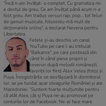
“Încă n-am învăţat- o complet. Cu gramatica mi-
e destul de greu. Ce am învăţat până acum n-a
fost greu. Am tradus versuri rap, pop… tot feluri
de genuri muzicale, folosindu-mă mult de
dicţionarele online”, a declarat Nevena pentru
Libertatea.
Fetele şi-au deschis un canal
YouTube pe care l-au intitulat
“Balkance”, pe care postează din
când în când piese proprii şi
coveruri după melodii româneşti,
favoriţii lor fiind Alex Velea (foto) şi
Puya. Înregistrările se desfăşoară în dormitorul
lor, iar pe fundal apar steagurile României şi ale
Macedoniei. “Suntem foarte mulţumite pentru
că atât Alex, cât şi Puya ne-au promovat pe
conturile lor de Facebook. Ne-ar face mare