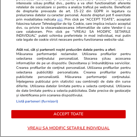
azilele lui Viorel Pașca. Unde au
interesele si/sau profilul dvs., pentru a va oferi functionalitati aferente
retelelor de socializare si pentru a analiza traficul pe website. Beneficiati
ajuns și cât plătește statul
de drepturile prevazute de art. 15-22 din GDPR in legatura cu
prelucrarea datelor cu caracter personal. Aceste drepturi pot fi exercitate
pentru fiecare: „Aveau doar o
prin modalitatea indicata
aici
. Prin click pe “ACCEPT TOATE”, acceptati
folosirea tuturor Tehnologiilor de tip Cookie, care implica inclusiv acceptul
banderolă lipită de mână cu
dvs. cu privire la stocarea/accesarea informatiilor de catre Vendor-ii cu
care colaboram. Prin click pe “VREAU SA MODIFIC SETARILE
numele scris pe ea”
INDIVIDUAL” puteti schimba preferintele in mod individual, mai putin
cele legate de cookie strict necesare pentru functionarea website-ului.
Atât noi, cât și partenerii noștri prelucrăm datele pentru a oferi:
Măsurarea performanței reclamelor. Utilizarea profilurilor pentru
Știri România
09:34
selectarea conținutului personalizat. Stocarea și/sau accesarea
Nicușor Dan și Ciprian Ciucu,
informațiilor de pe un dispozitiv. Dezvoltarea și îmbunătățirea serviciilor.
Crearea profilurilor de conținut personalizat. Utilizarea profilurilor pentru
față în față la Cotroceni, după
selectarea publicității personalizate. Crearea profilurilor pentru
publicitate personalizată. Măsurarea performanței conținutului.
ce primarul Capitalei a fost
Înțelegerea publicului prin statistici sau combinații de date din surse
diferite. Utilizarea datelor limitate pentru a selecta conținutul. Utilizarea
acuzat de DNA de luare de
de date limitate pentru a selecta publicitatea. Date precise de geolocație
și identificarea prin scanarea dispozitivului.
mită. Ce discută cu
Listă parteneri (furnizori)
reprezentanții fostei coaliții
ACCEPT TOATE
Opinii
15 iul.
VREAU SA MODIFIC SETARILE INDIVIDUAL