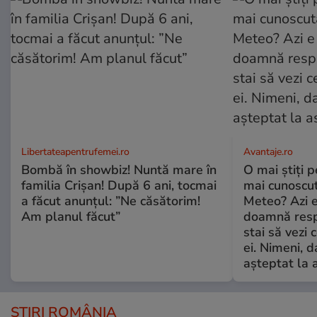
Libertateapentrufemei.ro
Avantaje.ro
Bombă în showbiz! Nuntă mare în
O mai știți 
familia Crișan! După 6 ani, tocmai
mai cunoscu
a făcut anunțul: ”Ne căsătorim!
Meteo? Azi e
Am planul făcut”
doamnă respe
stai să vezi 
ei. Nimeni, d
așteptat la 
ȘTIRI ROMÂNIA