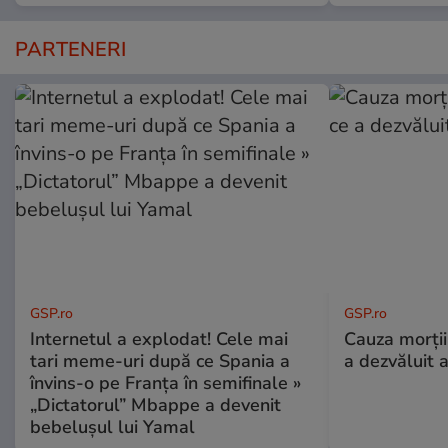
PARTENERI
GSP.ro
GSP.ro
Internetul a explodat! Cele mai
Cauza morții
tari meme-uri după ce Spania a
a dezvăluit 
învins-o pe Franța în semifinale »
„Dictatorul” Mbappe a devenit
bebelușul lui Yamal