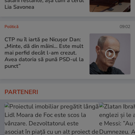
salarii restante, așa cum a cerut
Lia Savonea
Politică
09:02
CTP nu îl iartă pe Nicușor Dan:
„Minte, dă din mâini… Este mult
mai perfid decât l-am crezut.
Avea datoria să pună PSD-ul la
punct”
PARTENERI