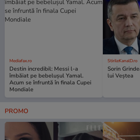
Mediafax.ro
StirileKanalD.ro
Destin incredibil: Messi l-a
Sorin Grinde
îmbăiat pe bebelușul Yamal.
lui Veștea
Acum se înfruntă în finala Cupei
Mondiale
PROMO