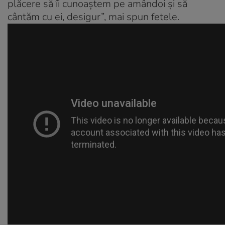
plăcere să îi cunoaştem pe amândoi şi să
cântăm cu ei, desigur”, mai spun fetele.