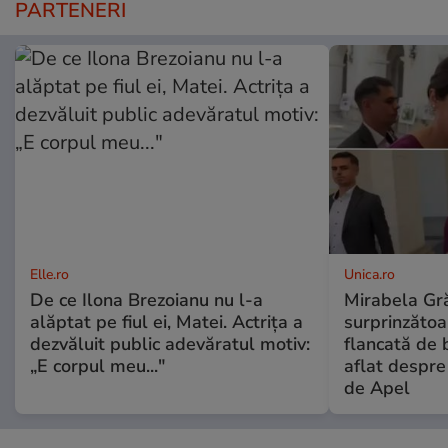
PARTENERI
Elle.ro
Unica.ro
De ce Ilona Brezoianu nu l-a
Mirabela Gră
alăptat pe fiul ei, Matei. Actrița a
surprinzătoar
dezvăluit public adevăratul motiv:
flancată de 
„E corpul meu..."
aflat despre
de Apel