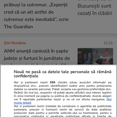
prăbuși la cutremur. „Experții
cred că un alt astfel de
cutremur este inevitabil”, scrie
The Guardian
Știri România
11:21
ANM anunță caniculă în șapte
județe și furtuni în jumătate de
țară, cu grindină și ploi de 50
Nouă ne pasă ca datele tale personale să rămână
l/mp. Harta zonelor vizate de
confidențiale
avertizările meteo cod galben
Noi și partenerii noștri
596
stocăm și/sau accesăm informații pe
dispozitivul dvs., precum identificatorii cookie unici pentru prelucrarea
datelor cu caracter personal. Puteți accepta sau gestiona preferințele dvs.
făcând clic mai jos, respectiv vă puteți opune utilizării unui interes legitim
în orice moment pe pagina cu politica de confidențialitate. Aceste alegeri
Știri România
10:00
vor fi raportate partenerilor noștri și nu vă vor afecta navigarea.
Mai
multe detalii
Harta relocării sutelor de
Noi si partenerii nostri (retelele de socializare si agentiile de publicitate
partenere, precum si furnizorii nostri de servicii de date analitice)
oameni evacuați, fără acte, din
prelucram date pentru a permite website-ului sa functioneze, pentru a
personaliza continutul si anunturile publicitare afisate in functie de