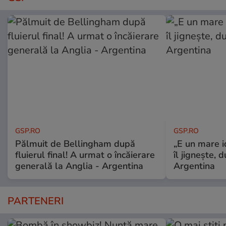
GSP.RO
GSP.RO
Pălmuit de Bellingham după
„E un mare i
fluierul final! A urmat o încăierare
îl jignește, 
generală la Anglia - Argentina
Argentina
PARTENERI