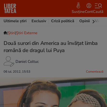
Susține
Cont
Caută
Ultimele știri
Exclusiv
Criză politică
Opinii
Video
|
Ştiri
|
Știri Externe
Două surori din America au învăţat limba
română de dragul lui Puya
Daniel Coltuc
06 iul. 2012, 15:53
Comentează