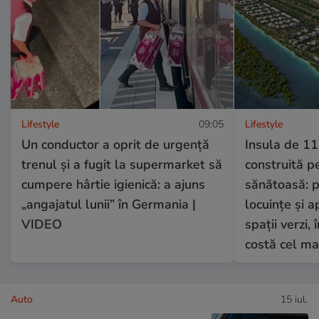
Lifestyle
09:05
Lifestyle
Un conductor a oprit de urgență
Insula de 11
trenul și a fugit la supermarket să
construită p
cumpere hârtie igienică: a ajuns
sănătoasă: 
„angajatul lunii” în Germania |
locuințe și 
VIDEO
spații verzi,
costă cel ma
Auto
15 iul.