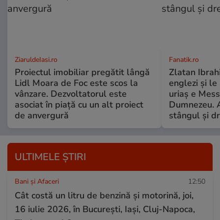
ZiaruldeIasi.ro
Fanatik.ro
Proiectul imobiliar pregătit lângă
Zlatan Ibrah
Lidl Moara de Foc este scos la
englezi și l
vânzare. Dezvoltatorul este
uriaș e Mess
asociat în piață cu un alt proiect
Dumnezeu. A
de anvergură
stângul și d
ULTIMELE ȘTIRI
Bani și Afaceri
12:50
Cât costă un litru de benzină și motorină, joi,
16 iulie 2026, în București, Iași, Cluj-Napoca,