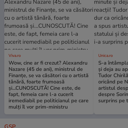
Viva.ro
Unica.ro
Wow, cine ar fi crezut? Alexandru
S-a întâmpl
Nazare (45 de ani), ministrul de
și deja au ap
Finanțe, se va căsători cu o artistă
Tudor Chiril
tânără, foarte frumoasă
oricând pe N
și...CUNOSCUTĂ! Cine este, de
artistul desp
fapt, femeia care l-a cucerit
despre Sorin
iremediabil pe politicianul pe care
surprins pe 
mulți îl vor prim-ministru
GSP