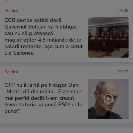
Politică
10:38
CCR decide astăzi dacă
Guvernul Bolojan va fi obligat
sau nu să plătească
magistraților 4,8 miliarde de lei
salarii restante, așa cum a cerut
Lia Savonea
Politică
09:02
CTP nu îl iartă pe Nicușor Dan:
„Minte, dă din mâini… Este mult
mai perfid decât l-am crezut.
Avea datoria să pună PSD-ul la
punct”