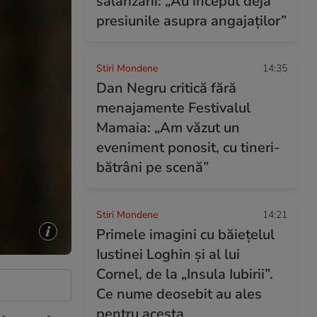
salarizării: „Au început deja
presiunile asupra angajaților”
Stiri Mondene
14:35
Dan Negru critică fără
menajamente Festivalul
Mamaia: „Am văzut un
eveniment ponosit, cu tineri-
bătrâni pe scenă”
Stiri Mondene
14:21
Primele imagini cu băiețelul
Iustinei Loghin și al lui
Cornel, de la „Insula Iubirii”.
Ce nume deosebit au ales
pentru acesta