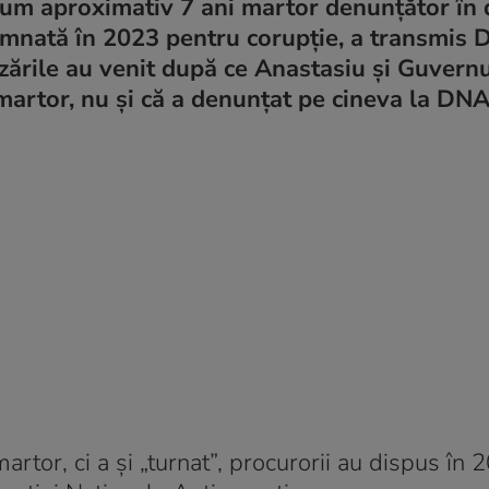
cum aproximativ 7 ani martor denunțător în 
mnată în 2023 pentru corupție, a transmis
izările au venit după ce Anastasiu și Guvern
martor, nu și că a denunțat pe cineva la DNA
rtor, ci a și „turnat”, procurorii au dispus în 