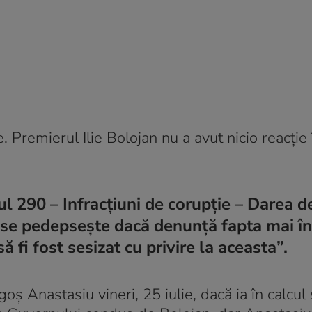
e. Premierul Ilie Bolojan nu a avut nicio reacție
l 290 – Infracţiuni de corupţie – Darea d
nu se pedepseşte dacă denunţă fapta mai î
 fi fost sesizat cu privire la aceasta”.
oș Anastasiu vineri, 25 iulie, dacă ia în calcul