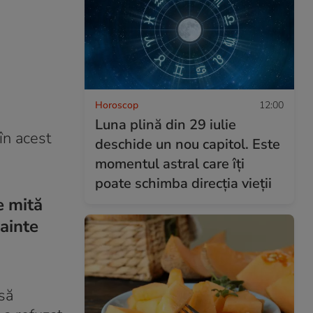
Horoscop
12:00
Luna plină din 29 iulie
 în acest
deschide un nou capitol. Este
momentul astral care îți
poate schimba direcția vieții
e mită
nainte
 să