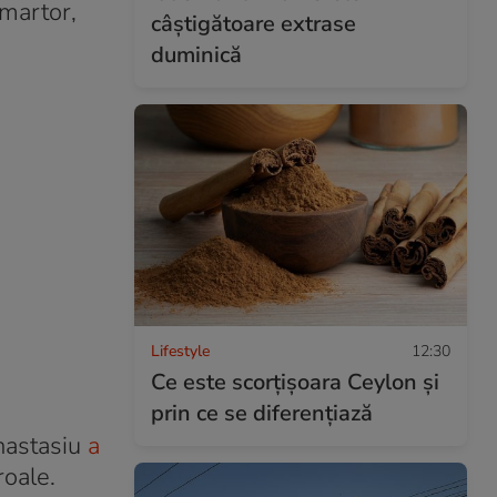
 martor,
câștigătoare extrase
duminică
Lifestyle
12:30
Ce este scorțișoara Ceylon și
prin ce se diferențiază
nastasiu
a
roale.