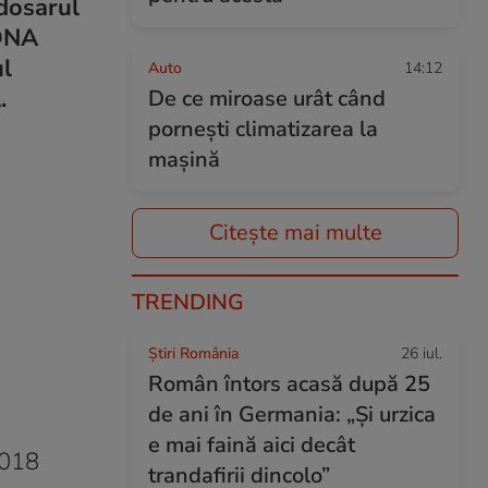
dosarul
 DNA
ul
Auto
14:12
.
De ce miroase urât când
pornești climatizarea la
mașină
Citește mai multe
TRENDING
Știri România
26 iul.
Român întors acasă după 25
de ani în Germania: „Și urzica
e mai faină aici decât
2018
trandafirii dincolo”