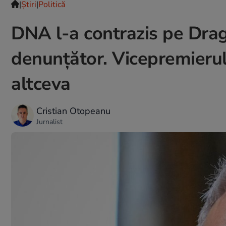
|
Ştiri
|
Politică
DNA l-a contrazis pe Drag
denunțător. Vicepremierul
altceva
Cristian Otopeanu
Jurnalist