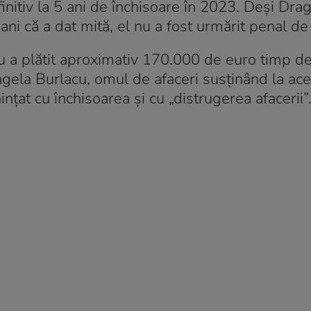
nitiv la 5 ani de închisoare în 2023. Deși Dra
ni că a dat mită, el nu a fost urmărit penal d
iu a plătit aproximativ 170.000 de euro timp de
 Angela Burlacu, omul de afaceri susținând la a
nțat cu închisoarea și cu „distrugerea afacerii”