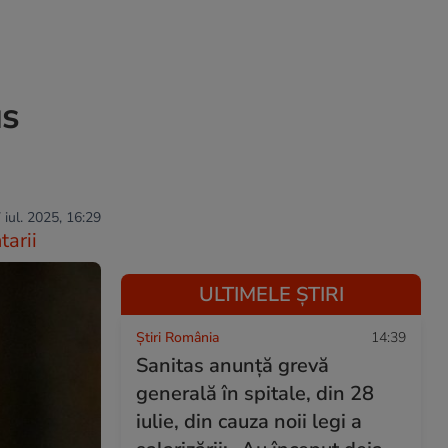
us
 iul. 2025, 16:29
arii
ULTIMELE ȘTIRI
Știri România
14:39
Sanitas anunță grevă
generală în spitale, din 28
iulie, din cauza noii legi a