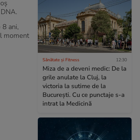
goș
e DNA.
 8 ani,
cel moment
.
Sănătate și Fitness
12:30
Miza de a deveni medic: De la
grile anulate la Cluj, la
victoria la sutime de la
București. Cu ce punctaje s-a
intrat la Medicină