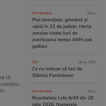
Știri România
26 iul.
Ploi torențiale, grindină și
vijelii în 21 de județe. Harta
zonelor vizate luni de
avertizarea meteo ANM cod
galben
Ştiri
26 iul. 2021
Ce nu trebuie să faci de
Sfântul Pantelimon
ma că
Anastasiu
in
Știri România
26 iul.
Rezultatele Loto 6/49 din 26
iulie 2026. Numerele