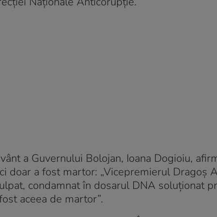
irecției Naționale Anticorupție.
vânt a Guvernului Bolojan, Ioana Dogioiu, afir
ci doar a fost martor: „Vicepremierul Dragoș 
inculpat, condamnat în dosarul DNA soluționat pr
fost aceea de martor”.