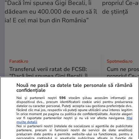
Fanatik.ro
Spotmedia.ro
Transferul verii ratat de FCSB:
Cum ne prost
”Dacă îmi spunea Gigi Becali, îi
propriu! Ce-
dădeam eu 400.000 de euro să îl
de știință
Nouă ne pasă ca datele tale personale să rămână
ia! E cel mai bun din România”
confidențiale
Noi și partenerii noștri
596
stocăm și/sau accesăm informații pe
dispozitivul dvs., precum identificatorii cookie unici pentru prelucrarea
datelor cu caracter personal. Puteți accepta sau gestiona preferințele dvs.
făcând clic mai jos, respectiv vă puteți opune utilizării unui interes legitim
în orice moment pe pagina cu politica de confidențialitate. Aceste alegeri
ULTIMELE ȘTIRI
vor fi raportate partenerilor noștri și nu vă vor afecta navigarea.
Mai
multe detalii
Noi si partenerii nostri (retelele de socializare si agentiile de publicitate
partenere, precum si furnizorii nostri de servicii de date analitice)
Lifestyle
20:29
prelucram date pentru a permite website-ului sa functioneze, pentru a
personaliza continutul si anunturile publicitare afisate in functie de