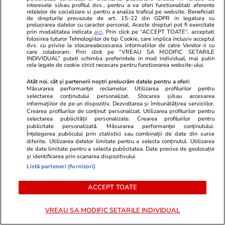
Povestea incredibilă a unui marinar care a
interesele si/sau profilul dvs., pentru a va oferi functionalitati aferente
retelelor de socializare si pentru a analiza traficul pe website. Beneficiati
plutit o lună în derivă în Pacific: „Am plâns o
de drepturile prevazute de art. 15-22 din GDPR in legatura cu
prelucrarea datelor cu caracter personal. Aceste drepturi pot fi exercitate
săptămână”. Ce a mâncat ca să
prin modalitatea indicata
aici
. Prin click pe “ACCEPT TOATE”, acceptati
folosirea tuturor Tehnologiilor de tip Cookie, care implica inclusiv acceptul
supraviețuiască
dvs. cu privire la stocarea/accesarea informatiilor de catre Vendor-ii cu
care colaboram. Prin click pe “VREAU SA MODIFIC SETARILE
INDIVIDUAL” puteti schimba preferintele in mod individual, mai putin
cele legate de cookie strict necesare pentru functionarea website-ului.
Știri România
20:24
Atât noi, cât și partenerii noștri prelucrăm datele pentru a oferi:
Anca Alexandrescu, înlocuită temporar în grila
Măsurarea performanței reclamelor. Utilizarea profilurilor pentru
selectarea conținutului personalizat. Stocarea și/sau accesarea
Realitatea Plus de fiica patronului, Ana-Maria
informațiilor de pe un dispozitiv. Dezvoltarea și îmbunătățirea serviciilor.
Crearea profilurilor de conținut personalizat. Utilizarea profilurilor pentru
Păcuraru
selectarea publicității personalizate. Crearea profilurilor pentru
publicitate personalizată. Măsurarea performanței conținutului.
Înțelegerea publicului prin statistici sau combinații de date din surse
diferite. Utilizarea datelor limitate pentru a selecta conținutul. Utilizarea
Știri Externe
20:12
de date limitate pentru a selecta publicitatea. Date precise de geolocație
și identificarea prin scanarea dispozitivului.
Vladimir Putin ia în calcul să impună legea
Listă parteneri (furnizori)
marțială după alegerile legislative. „Situația
ACCEPT TOATE
se agravează de pe o zi pe alta”
VREAU SA MODIFIC SETARILE INDIVIDUAL
Vacanțe și Cultură
19:44