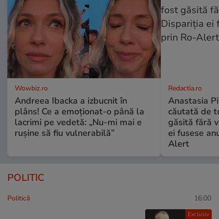
Wowbiz.ro
Redactia.ro
Andreea Ibacka a izbucnit în
Anastasia Pi
plâns! Ce a emoționat-o până la
căutată de t
lacrimi pe vedetă: „Nu-mi mai e
găsită fără v
rușine să fiu vulnerabilă”
ei fusese anu
Alert
POLITIC
Politică
16:00
Exclusiv