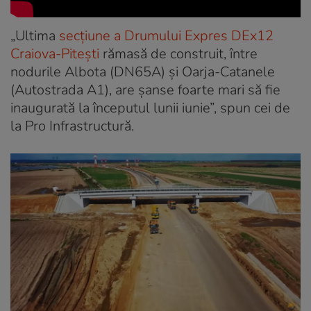
„Ultima
secțiune a Drumului Expres DEx12
Craiova-Pitești
rămasă de construit, între
nodurile Albota (DN65A) și Oarja-Catanele
(Autostrada A1), are șanse foarte mari să fie
inaugurată la începutul lunii iunie”, spun cei de
la Pro Infrastructură.