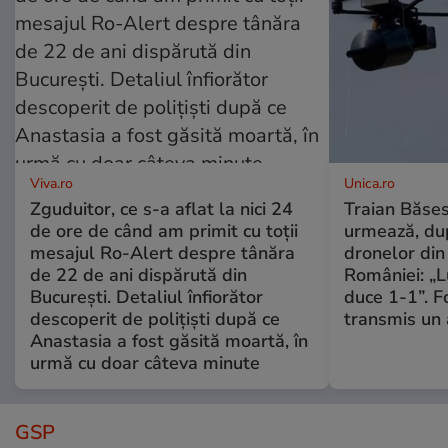
Viva.ro
Unica.ro
Zguduitor, ce s-a aflat la nici 24
Traian Băses
de ore de când am primit cu toții
urmează, du
mesajul Ro-Alert despre tânăra
dronelor din 
de 22 de ani dispărută din
României: „L
București. Detaliul înfiorător
duce 1-1”. F
descoperit de polițiști după ce
transmis un 
Anastasia a fost găsită moartă, în
urmă cu doar câteva minute
GSP