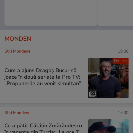
MONDEN
Stiri Mondene
19:06
Exclusiv
Cum a ajuns Dragoș Bucur să
joace în două seriale la Pro TV:
„Propunerile au venit simultan”
Stiri Mondene
17:30
Ce a pățit Cătălin Zmărăndescu
în vacanța din Turcia: „La ora 7