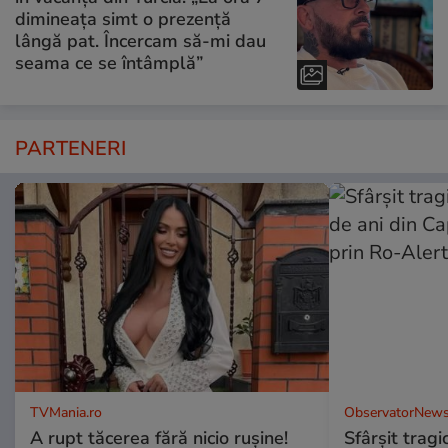
dimineața simt o prezență
lângă pat. Încercam să-mi dau
seama ce se întâmplă”
PARTENERI
TVMania.ro
ObservatorNews
A rupt tăcerea fără nicio rușine!
Sfârşit tragi