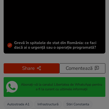
Grevă în spitalele de stat din România: ce faci
dacă ai o urgență sau o operație programată?
Share
Comentează
Abonați-vă la canalul Libertatea de WhatsApp pentru
a fi la curent cu ultimele informații
Autostrada A1
Infrastructură
Stiri Constanta