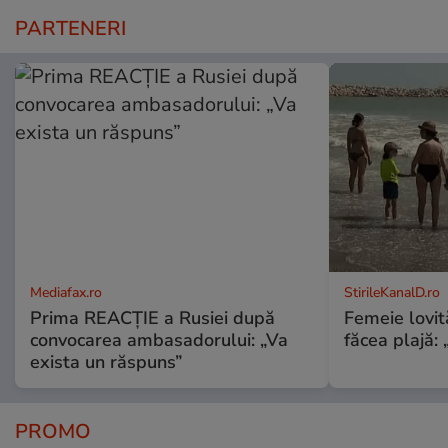
PARTENERI
Mediafax.ro
StirileKanalD.ro
Prima REACȚIE a Rusiei după
Femeie lovit
convocarea ambasadorului: „Va
făcea plajă: „
exista un răspuns”
PROMO