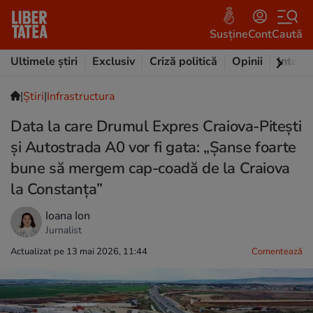
Susține
Cont
Caută
Ultimele știri
Exclusiv
Criză politică
Opinii
Intervi
|
Ştiri
|
Infrastructura
Data la care Drumul Expres Craiova-Pitești
și Autostrada A0 vor fi gata: „Șanse foarte
bune să mergem cap-coadă de la Craiova
la Constanța”
Ioana Ion
Jurnalist
Actualizat pe 13 mai 2026, 11:44
Comentează