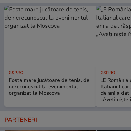
GSP.RO
GSP.RO
Fosta mare jucătoare de tenis, de
„E România o
nerecunoscut la evenimentul
Italianul car
organizat la Moscova
de ani a dat 
„Aveți niște î
PARTENERI