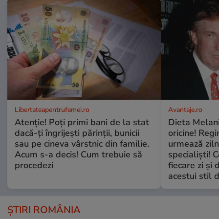
Libertateapentrufemei.ro
Avantaje.ro
Atenție! Poți primi bani de la stat
Dieta Melan
dacă-ți îngrijești părinții, bunicii
oricine! Regi
sau pe cineva vârstnic din familie.
urmează zilni
Acum s-a decis! Cum trebuie să
specialiști! 
procedezi
fiecare zi și 
acestui stil 
ȘTIRI ROMÂNIA