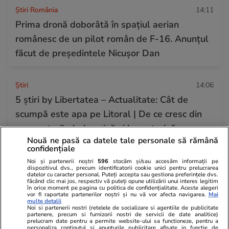
Știri România
14:11
Prima dronă doborâtă în spațiul aerian
românesc de un pilot român de F-16. Anunțul
făcut de președintele Nicușor Dan
Ştiri
14:06
5 știri by Libertatea – Actualitate: Cât de
scumpă este apa pe Litoral | De ce cresc din
nou prețurile la benzină și la motorină
Nouă ne pasă ca datele tale personale să rămână
confidențiale
Vacanțe și Cultură
14:05
Noi și partenerii noștri
596
stocăm și/sau accesăm informații pe
dispozitivul dvs., precum identificatorii cookie unici pentru prelucrarea
Cele mai accesibile destinații de micro-vacanțe
datelor cu caracter personal. Puteți accepta sau gestiona preferințele dvs.
făcând clic mai jos, respectiv vă puteți opune utilizării unui interes legitim
pentru români în 2026. Care este bugetul
în orice moment pe pagina cu politica de confidențialitate. Aceste alegeri
vor fi raportate partenerilor noștri și nu vă vor afecta navigarea.
Mai
ideal pentru escapade
multe detalii
Noi si partenerii nostri (retelele de socializare si agentiile de publicitate
partenere, precum si furnizorii nostri de servicii de date analitice)
prelucram date pentru a permite website-ului sa functioneze, pentru a
personaliza continutul si anunturile publicitare afisate in functie de