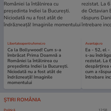
Libertateapentrufemei.ro
Avantaje.ro
Ca la Bollywood! Cum s-a
Ea - 52, el 
îmbrăcat Prima Doamnă a
s-au îndrăgos
României la întâlnirea cu
rezistat. La 
președinta Indiei la București.
despărțirea 
Niciodată nu a fost atât de
cum a răspu
îndrăzneață! Imaginile
întrebare i
momentului
ȘTIRI ROMÂNIA
Politică
12:58