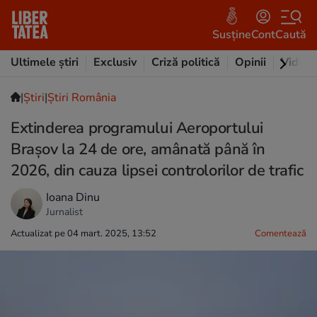
Susține
Cont
Caută
Ultimele știri
Exclusiv
Criză politică
Opinii
Video
|
Ştiri
|
Știri România
Extinderea programului Aeroportului
Brașov la 24 de ore, amânată până în
2026, din cauza lipsei controlorilor de trafic
Ioana Dinu
Jurnalist
Actualizat pe 04 mart. 2025, 13:52
Comentează