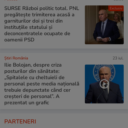
SURSE Război politic total. PNL
Exclusiv
pregătește trimiterea acasă a
garniturilor doi și trei din
instituțiile statului și
deconcentratele ocupate de
oamenii PSD
Știri România
23 iul.
Ilie Bolojan, despre criza
posturilor din sănătate:
„Spitalele cu cheltuieli de
personal peste media națională
trebuie depunctate când cer
creșteri de personal”. A
prezentat un grafic
PARTENERI