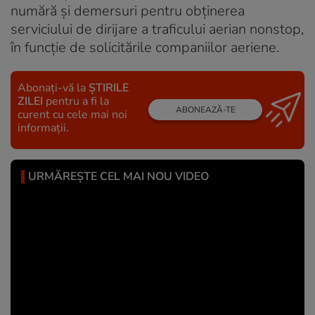
numără și demersuri pentru obținerea
serviciului de dirijare a traficului aerian nonstop,
în funcție de solicitările companiilor aeriene.
Abonați-vă la
ȘTIRILE
ZILEI
pentru a fi la
ABONEAZĂ-TE
curent cu cele mai noi
informații.
URMĂREȘTE CEL MAI NOU VIDEO