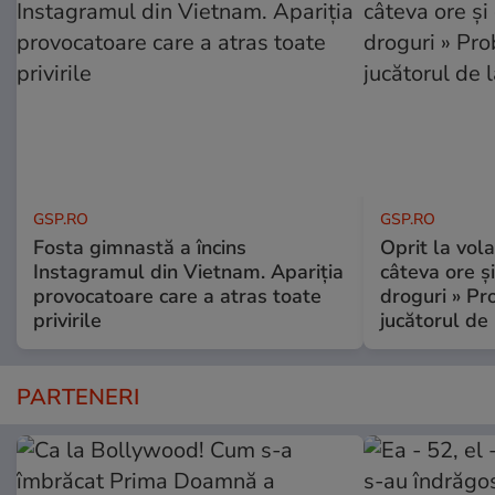
GSP.RO
GSP.RO
Fosta gimnastă a încins
Oprit la vola
Instagramul din Vietnam. Apariția
câteva ore și
provocatoare care a atras toate
droguri » P
privirile
jucătorul de
PARTENERI