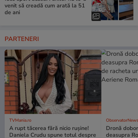
venit să creadă cum arată la 51
de ani
PARTENERI
TVMania.ro
ObservatorNews
A rupt tăcerea fără nicio rușine!
Dronă dobor
Daniela Crudu spune totul despre
deasupra Rom