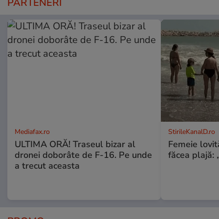
PARTENERI
Mediafax.ro
StirileKanalD.ro
ULTIMA ORĂ! Traseul bizar al
Femeie lovit
dronei doborâte de F-16. Pe unde
făcea plajă: „
a trecut aceasta