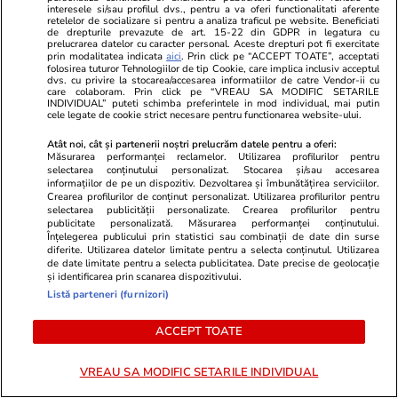
Lifestyle
14:04
interesele si/sau profilul dvs., pentru a va oferi functionalitati aferente
retelelor de socializare si pentru a analiza traficul pe website. Beneficiati
Un pensionar a descoperit o escrocherie nouă
de drepturile prevazute de art. 15-22 din GDPR in legatura cu
prelucrarea datelor cu caracter personal. Aceste drepturi pot fi exercitate
prin modalitatea indicata
aici
. Prin click pe “ACCEPT TOATE”, acceptati
pe internet, după ce a fost amenințat cu
folosirea tuturor Tehnologiilor de tip Cookie, care implica inclusiv acceptul
dvs. cu privire la stocarea/accesarea informatiilor de catre Vendor-ii cu
poliția, în Elveția
care colaboram. Prin click pe “VREAU SA MODIFIC SETARILE
INDIVIDUAL” puteti schimba preferintele in mod individual, mai putin
cele legate de cookie strict necesare pentru functionarea website-ului.
Citește mai multe
Atât noi, cât și partenerii noștri prelucrăm datele pentru a oferi:
Măsurarea performanței reclamelor. Utilizarea profilurilor pentru
selectarea conținutului personalizat. Stocarea și/sau accesarea
informațiilor de pe un dispozitiv. Dezvoltarea și îmbunătățirea serviciilor.
TRENDING
Crearea profilurilor de conținut personalizat. Utilizarea profilurilor pentru
selectarea publicității personalizate. Crearea profilurilor pentru
publicitate personalizată. Măsurarea performanței conținutului.
Înțelegerea publicului prin statistici sau combinații de date din surse
Știri România
14:11
diferite. Utilizarea datelor limitate pentru a selecta conținutul. Utilizarea
Prima dronă doborâtă în spațiul aerian
de date limitate pentru a selecta publicitatea. Date precise de geolocație
și identificarea prin scanarea dispozitivului.
românesc de un pilot român de F-16. Anunțul
Listă parteneri (furnizori)
făcut de președintele Nicușor Dan
ACCEPT TOATE
Știri România
10:14
VREAU SA MODIFIC SETARILE INDIVIDUAL
Cutremur vineri dimineața în România: unde s-