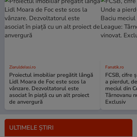
ZiaruldeIasi.ro
Fanatik.ro
Proiectul imobiliar pregătit lângă
FCSB, cifre 
Lidl Moara de Foc este scos la
a pierdut, d
vânzare. Dezvoltatorul este
meciul din C
asociat în piață cu un alt proiect
Târnovanu nu
de anvergură
Exclusiv
ULTIMELE ȘTIRI