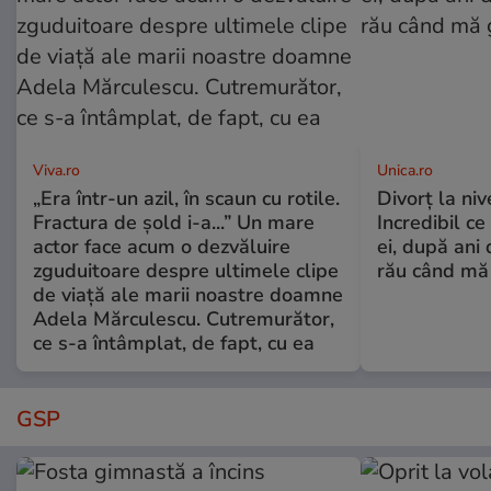
Viva.ro
Unica.ro
„Era într-un azil, în scaun cu rotile.
Divorț la nive
Fractura de șold i-a...” Un mare
Incredibil ce
actor face acum o dezvăluire
ei, după ani 
zguduitoare despre ultimele clipe
rău când mă
de viață ale marii noastre doamne
Adela Mărculescu. Cutremurător,
ce s-a întâmplat, de fapt, cu ea
GSP