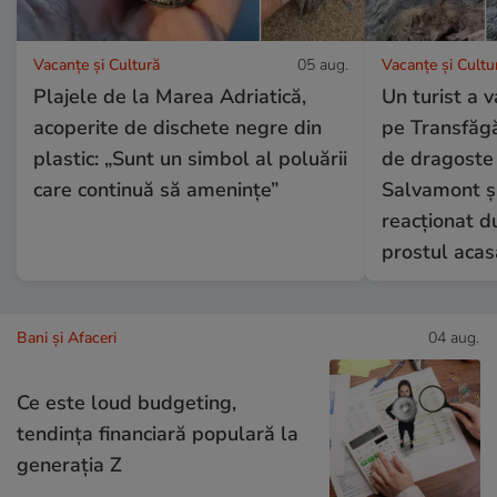
Vacanțe și Cultură
05 aug.
Vacanțe și Cultu
Plajele de la Marea Adriatică,
Un turist a 
acoperite de dischete negre din
pe Transfăgă
plastic: „Sunt un simbol al poluării
de dragoste 
care continuă să amenințe”
Salvamont și
reacționat du
prostul acas
Bani și Afaceri
04 aug.
Ce este loud budgeting,
tendința financiară populară la
generația Z