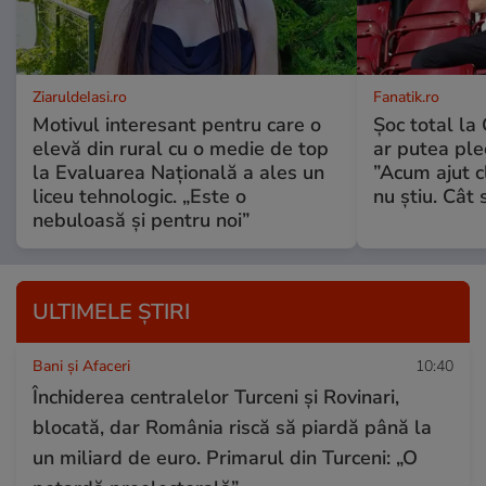
ZiaruldeIasi.ro
Fanatik.ro
Motivul interesant pentru care o
Șoc total la
elevă din rural cu o medie de top
ar putea ple
la Evaluarea Națională a ales un
”Acum ajut c
liceu tehnologic. „Este o
nu știu. Cât 
nebuloasă și pentru noi”
ULTIMELE ȘTIRI
Bani și Afaceri
10:40
Închiderea centralelor Turceni și Rovinari,
blocată, dar România riscă să piardă până la
un miliard de euro. Primarul din Turceni: „O