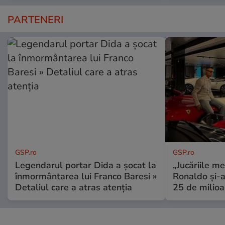
PARTENERI
GSP.ro
GSP.ro
Legendarul portar Dida a șocat la
„Jucăriile me
înmormântarea lui Franco Baresi »
Ronaldo și-a
Detaliul care a atras atenția
25 de milioa