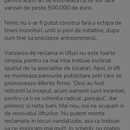
pentru acest an se estimeaza ca se vor face
vanzari de peste 500.000 de euro.
Nimic nu s-ar fi putut construi fara o echipa de
tineri muncitori, uniti si plini de initiative, dupa
cum tine sa precizeze antreprenorul.
Vanzarea de reclama in lifturi nu este foarte
simpla, pentru ca mai intai trebuie inchiriat
spatiul de la asociatiile de locatari. Apoi, in lift
se monteaza panourile publicitare prin care se
promoveaza diferite firme. ‘Desi au fost
reticenti la inceput, acum oamenii sunt incantati,
pentru ca li se schimba radical „peisajul”, dar
primesc si niste bani. Mai nou, noi ne ocupam si
de renovatul lifturilor. Nu putem monta
reclamele in locuri vandalizate, asa ca trebuie
sa ne implicam mai mult. In schimb, nu platim