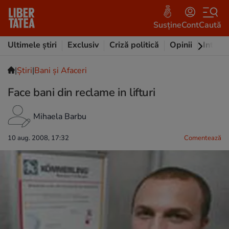
Susține
Cont
Caută
Ultimele știri
Exclusiv
Criză politică
Opinii
Intervi
|
Ştiri
|
Bani și Afaceri
Face bani din reclame in lifturi
Mihaela Barbu
10 aug. 2008, 17:32
Comentează