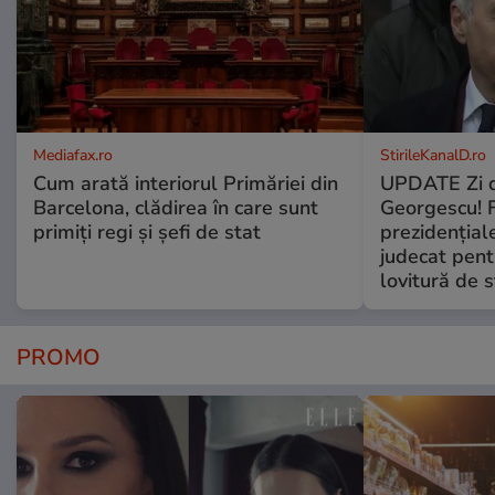
Mediafax.ro
StirileKanalD.ro
Cum arată interiorul Primăriei din
UPDATE Zi d
Barcelona, clădirea în care sunt
Georgescu! F
primiți regi și șefi de stat
prezidențiale
judecat pent
lovitură de s
PROMO