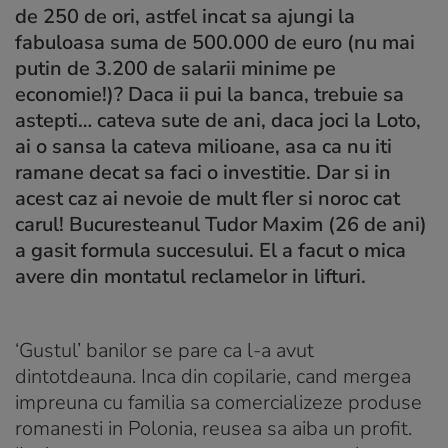
de 250 de ori, astfel incat sa ajungi la
fabuloasa suma de 500.000 de euro (nu mai
putin de 3.200 de salarii minime pe
economie!)? Daca ii pui la banca, trebuie sa
astepti… cateva sute de ani, daca joci la Loto,
ai o sansa la cateva milioane, asa ca nu iti
ramane decat sa faci o investitie. Dar si in
acest caz ai nevoie de mult fler si noroc cat
carul! Bucuresteanul Tudor Maxim (26 de ani)
a gasit formula succesului. El a facut o mica
avere din montatul reclamelor in lifturi.
‘Gustul’ banilor se pare ca l-a avut
dintotdeauna. Inca din copilarie, cand mergea
impreuna cu familia sa comercializeze produse
romanesti in Polonia, reusea sa aiba un profit.