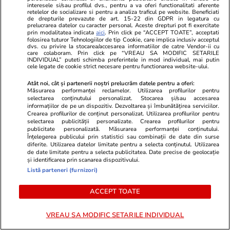
interesele si/sau profilul dvs., pentru a va oferi functionalitati aferente
Ultima hotărâre a judecătoarei
retelelor de socializare si pentru a analiza traficul pe website. Beneficiati
Analiză
de drepturile prevazute de art. 15-22 din GDPR in legatura cu
din dosarul lui Robert Negoiță
prelucrarea datelor cu caracter personal. Aceste drepturi pot fi exercitate
prin modalitatea indicata
aici
. Prin click pe “ACCEPT TOATE”, acceptati
înainte de a fi mutată de la
folosirea tuturor Tehnologiilor de tip Cookie, care implica inclusiv acceptul
dvs. cu privire la stocarea/accesarea informatiilor de catre Vendor-ii cu
care colaboram. Prin click pe “VREAU SA MODIFIC SETARILE
București la Giurgiu: a menținut
INDIVIDUAL” puteti schimba preferintele in mod individual, mai putin
cele legate de cookie strict necesare pentru functionarea website-ului.
un sechestru de peste 102
milioane de euro
Atât noi, cât și partenerii noștri prelucrăm datele pentru a oferi:
Măsurarea performanței reclamelor. Utilizarea profilurilor pentru
selectarea conținutului personalizat. Stocarea și/sau accesarea
informațiilor de pe un dispozitiv. Dezvoltarea și îmbunătățirea serviciilor.
Crearea profilurilor de conținut personalizat. Utilizarea profilurilor pentru
Știri România
09:16
selectarea publicității personalizate. Crearea profilurilor pentru
publicitate personalizată. Măsurarea performanței conținutului.
Înțelegerea publicului prin statistici sau combinații de date din surse
Cine e Alecsandra Drăgoi,
diferite. Utilizarea datelor limitate pentru a selecta conținutul. Utilizarea
românca din Londra care a
de date limitate pentru a selecta publicitatea. Date precise de geolocație
și identificarea prin scanarea dispozitivului.
semnat fotografia oficială a
Listă parteneri (furnizori)
premierului Marii Britanii
ACCEPT TOATE
VREAU SA MODIFIC SETARILE INDIVIDUAL
Știri România
09:08