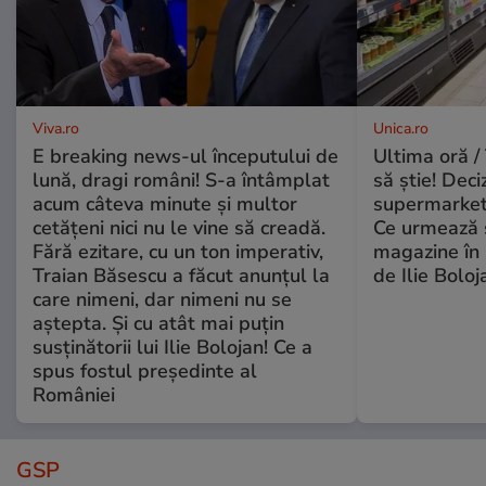
Viva.ro
Unica.ro
E breaking news-ul începutului de
Ultima oră / 
lună, dragi români! S-a întâmplat
să știe! Deci
acum câteva minute și multor
supermarketu
cetățeni nici nu le vine să creadă.
Ce urmează s
Fără ezitare, cu un ton imperativ,
magazine în 
Traian Băsescu a făcut anunțul la
de Ilie Boloj
care nimeni, dar nimeni nu se
aștepta. Și cu atât mai puțin
susținătorii lui Ilie Bolojan! Ce a
spus fostul președinte al
României
GSP