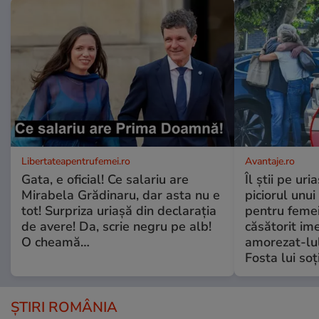
Libertateapentrufemei.ro
Avantaje.ro
Gata, e oficial! Ce salariu are
Îl știi pe ur
Mirabela Grădinaru, dar asta nu e
piciorul unui
tot! Surpriza uriașă din declarația
pentru femei
de avere! Da, scrie negru pe alb!
căsătorit ime
O cheamă…
amorezat-lul
Fosta lui soț
ȘTIRI ROMÂNIA