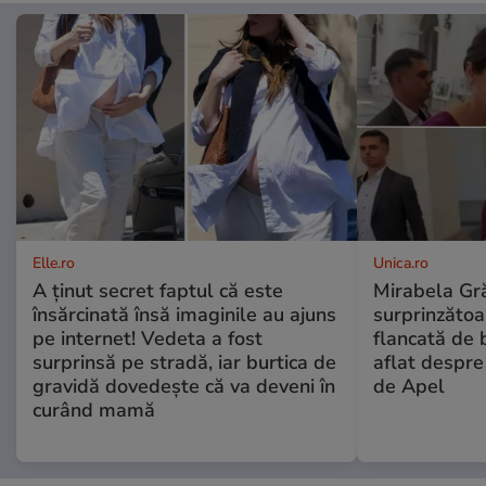
Elle.ro
Unica.ro
A ținut secret faptul că este
Mirabela Gră
însărcinată însă imaginile au ajuns
surprinzătoar
pe internet! Vedeta a fost
flancată de 
surprinsă pe stradă, iar burtica de
aflat despre
gravidă dovedește că va deveni în
de Apel
curând mamă