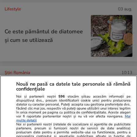
Lifestyle
03 aug.
Ce este pământul de diatomee
și cum se utilizează
Știri România
10:13
Nouă ne pasă ca datele tale personale să rămână
Avertizare ANM nowcasting de
confidențiale
vreme severă. Lista completă a
Noi și partenerii noștri
596
stocăm și/sau accesăm informații pe
dispozitivul dvs., precum identificatorii cookie unici pentru prelucrarea
localităților aflate în calea
datelor cu caracter personal. Puteți accepta sau gestiona preferințele dvs.
făcând clic mai jos, respectiv vă puteți opune utilizării unui interes legitim
furtunilor
în orice moment pe pagina cu politica de confidențialitate. Aceste alegeri
vor fi raportate partenerilor noștri și nu vă vor afecta navigarea.
Mai
multe detalii
Noi si partenerii nostri (retelele de socializare si agentiile de publicitate
partenere, precum si furnizorii nostri de servicii de date analitice)
prelucram date pentru a permite website-ului sa functioneze, pentru a
Știri România
10:00
personaliza continutul si anunturile publicitare afisate in functie de