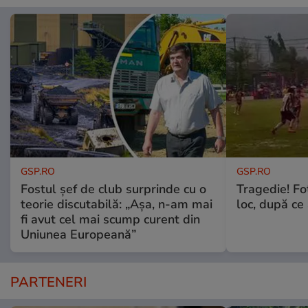
GSP.RO
GSP.RO
Fostul șef de club surprinde cu o
Tragedie! Fo
teorie discutabilă: „Așa, n-am mai
loc, după ce 
fi avut cel mai scump curent din
Uniunea Europeană”
PARTENERI