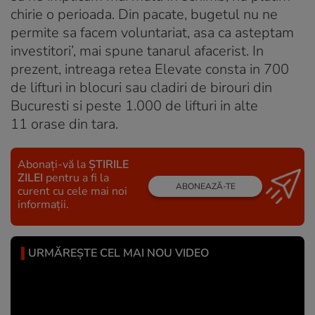
chirie o perioada. Din pacate, bugetul nu ne
permite sa facem voluntariat, asa ca asteptam
investitori’, mai spune tanarul afacerist. In
prezent, intreaga retea Elevate consta in 700
de lifturi in blocuri sau cladiri de birouri din
Bucuresti si peste 1.000 de lifturi in alte
11 orase din tara.
Abonați-vă la
ȘTIRILE
ZILEI
pentru a fi la
ABONEAZĂ-TE
curent cu cele mai noi
informații.
URMĂREȘTE CEL MAI NOU VIDEO