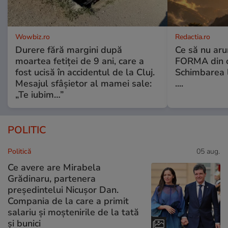
Wowbiz.ro
Redactia.ro
Durere fără margini după
Ce să nu aru
moartea fetiței de 9 ani, care a
FORMA din c
fost ucisă în accidentul de la Cluj.
Schimbarea l
Mesajul sfâșietor al mamei sale:
....
„Te iubim…”
POLITIC
Politică
05 aug.
Ce avere are Mirabela
Grădinaru, partenera
președintelui Nicușor Dan.
Compania de la care a primit
salariu și moștenirile de la tată
și bunici