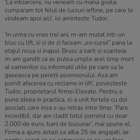
‘La intoarcere, nu veneam cu mana goala:
cumparam tot felul de lucruri ieftine, pe care le
vindeam apoi aici’, isi aminteste Tudor.
‘In urma cu vreo trei ani, m-am mutat intr-un
bloc cu lift, si zi de zi faceam „ex-cursii” pana la
etajul noua si inapoi. Brusc a sarit si scanteia:
m-am gandit ca as putea umple acel timp mort
al oamenilor cu informatii utile pe care sa le
gaseasca pe peretii ascensorului. Asa am
pornit afacerea cu reclame in lift’, povesteste
Tudor, proprietarul firmei Elevate. Pentru a
pune ideea in practica, si-a unit fortele cu doi
asociati, care insa s-au retras intre timp. ‘Pare
incredibil, dar am cladit totul pornind cu doar
2.000 de euro, bani de buzunar’, mai spune el.
Firma a ajuns astazi sa aiba 25 de angajati, iar