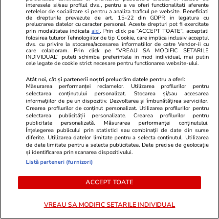
interesele si/sau profilul dvs., pentru a va oferi functionalitati aferente
Primele gaze din Neptun Deep
retelelor de socializare si pentru a analiza traficul pe website. Beneficiati
de drepturile prevazute de art. 15-22 din GDPR in legatura cu
au fost deja contractate. Cine
prelucrarea datelor cu caracter personal. Aceste drepturi pot fi exercitate
prin modalitatea indicata
aici
. Prin click pe “ACCEPT TOATE”, acceptati
este primul client din România
folosirea tuturor Tehnologiilor de tip Cookie, care implica inclusiv acceptul
dvs. cu privire la stocarea/accesarea informatiilor de catre Vendor-ii cu
care a cumpărat în avans
care colaboram. Prin click pe “VREAU SA MODIFIC SETARILE
INDIVIDUAL” puteti schimba preferintele in mod individual, mai putin
cele legate de cookie strict necesare pentru functionarea website-ului.
Atât noi, cât și partenerii noștri prelucrăm datele pentru a oferi:
Măsurarea performanței reclamelor. Utilizarea profilurilor pentru
Știri România
07 aug.
selectarea conținutului personalizat. Stocarea și/sau accesarea
O legumă exotică, aclimatizată
informațiilor de pe un dispozitiv. Dezvoltarea și îmbunătățirea serviciilor.
Crearea profilurilor de conținut personalizat. Utilizarea profilurilor pentru
în România, va fi vândută în
selectarea publicității personalizate. Crearea profilurilor pentru
publicitate personalizată. Măsurarea performanței conținutului.
premieră. Cercetătorii de la
Înțelegerea publicului prin statistici sau combinații de date din surse
diferite. Utilizarea datelor limitate pentru a selecta conținutul. Utilizarea
Buzău mizează pe un real
de date limitate pentru a selecta publicitatea. Date precise de geolocație
și identificarea prin scanarea dispozitivului.
succes
Listă parteneri (furnizori)
ACCEPT TOATE
Știri România
07 aug.
Inundarea controlată a primei
VREAU SA MODIFIC SETARILE INDIVIDUAL
barje a început, pe Brațul Bala: