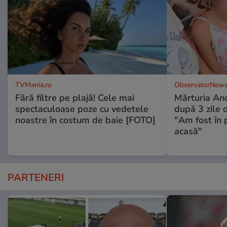
TVMania.ro
ObservatorNews
Fără filtre pe plajă! Cele mai
Mărturia And
spectaculoase poze cu vedetele
după 3 zile d
noastre în costum de baie [FOTO]
"Am fost în p
acasă"
PARTENERI