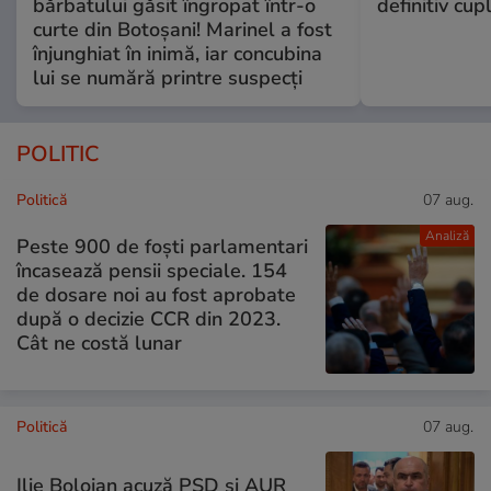
bărbatului găsit îngropat într-o
definitiv cup
curte din Botoșani! Marinel a fost
înjunghiat în inimă, iar concubina
lui se numără printre suspecți
POLITIC
Politică
07 aug.
Analiză
Peste 900 de foști parlamentari
încasează pensii speciale. 154
de dosare noi au fost aprobate
după o decizie CCR din 2023.
Cât ne costă lunar
Politică
07 aug.
Ilie Bolojan acuză PSD și AUR