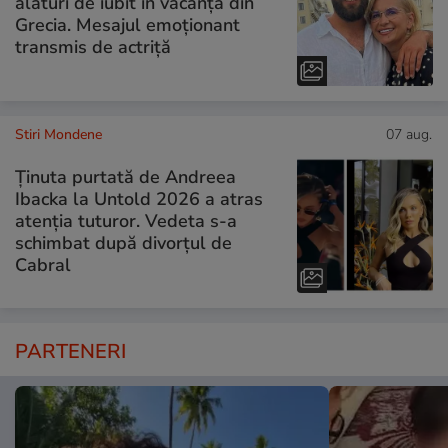
alături de iubit în vacanța din
Grecia. Mesajul emoționant
transmis de actriță
Stiri Mondene
07 aug.
Ținuta purtată de Andreea
Ibacka la Untold 2026 a atras
atenția tuturor. Vedeta s-a
schimbat după divorțul de
Cabral
PARTENERI