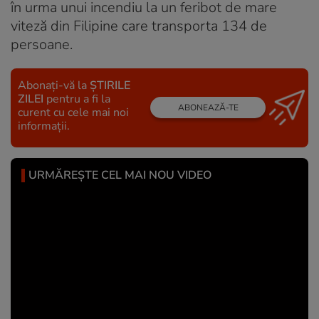
în urma unui incendiu la un feribot de mare
viteză din Filipine care transporta 134 de
persoane.
Abonați-vă la
ȘTIRILE
ZILEI
pentru a fi la
ABONEAZĂ-TE
curent cu cele mai noi
informații.
URMĂREȘTE CEL MAI NOU VIDEO