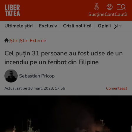
Susține
Cont
Caută
Ultimele știri
Exclusiv
Criză politică
Opinii
Intervi
|
Ştiri
|
Știri Externe
Cel puțin 31 persoane au fost ucise de un
incendiu pe un feribot din Filipine
Sebastian Pricop
Actualizat pe 30 mart. 2023, 17:56
Comentează