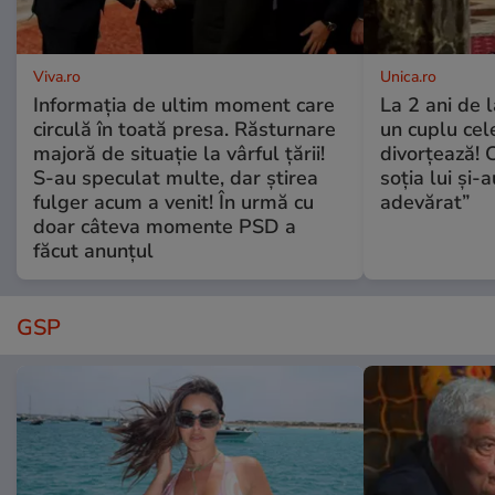
Viva.ro
Unica.ro
Informația de ultim moment care
La 2 ani de 
circulă în toată presa. Răsturnare
un cuplu ce
majoră de situație la vârful țării!
divorțează! C
S-au speculat multe, dar știrea
soția lui și-
fulger acum a venit! În urmă cu
adevărat”
doar câteva momente PSD a
făcut anunțul
GSP