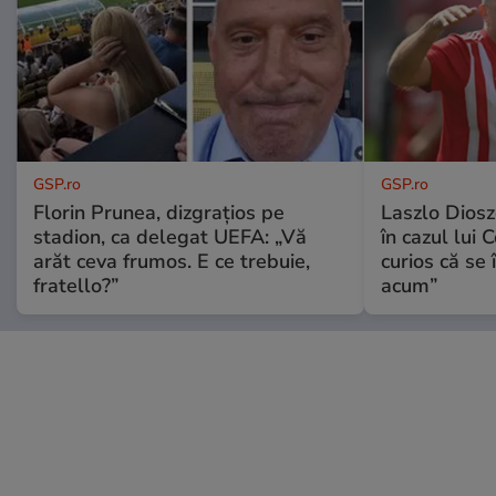
GSP.ro
GSP.ro
Florin Prunea, dizgrațios pe
Laszlo Diosz
stadion, ca delegat UEFA: „Vă
în cazul lui 
arăt ceva frumos. E ce trebuie,
curios că se
fratello?”
acum”