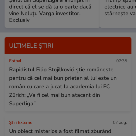
direct că el se dă la o parte dacă
electrice au 
vine Neluțu Varga investitor.
stârnește val
Exclusiv
ULTIMELE ȘTIRI
Fotbal
02:35
Rapidistul Filip Stojilkovici știe românește
pentru că cel mai bun prieten al lui este un
român cu care a jucat la academia lui FC
Zürich: „Va fi cel mai bun atacant din
Superliga”
Știri Externe
07 aug.
Un obiect misterios a fost filmat zburând