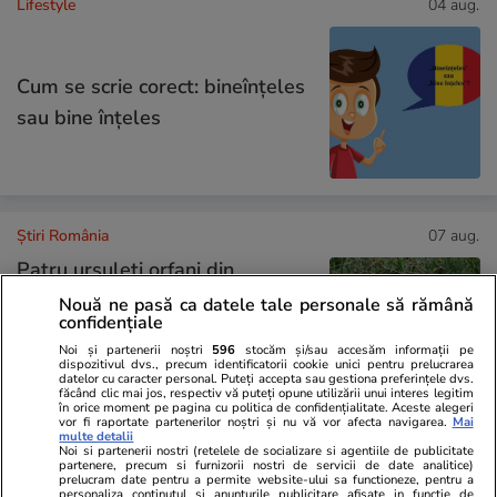
Lifestyle
04 aug.
Cum se scrie corect: bineînțeles
sau bine înțeles
Știri România
07 aug.
Patru ursuleți orfani din
România au ajuns într-un parc
Nouă ne pasă ca datele tale personale să rămână
confidențiale
din Franța. Anita, Alexandra,
Noi și partenerii noștri
596
stocăm și/sau accesăm informații pe
Chance și Thomas i-au cucerit
dispozitivul dvs., precum identificatorii cookie unici pentru prelucrarea
datelor cu caracter personal. Puteți accepta sau gestiona preferințele dvs.
pe francezi
făcând clic mai jos, respectiv vă puteți opune utilizării unui interes legitim
în orice moment pe pagina cu politica de confidențialitate. Aceste alegeri
vor fi raportate partenerilor noștri și nu vă vor afecta navigarea.
Mai
multe detalii
Noi si partenerii nostri (retelele de socializare si agentiile de publicitate
Știri România
07 aug.
partenere, precum si furnizorii nostri de servicii de date analitice)
prelucram date pentru a permite website-ului sa functioneze, pentru a
personaliza continutul si anunturile publicitare afisate in functie de