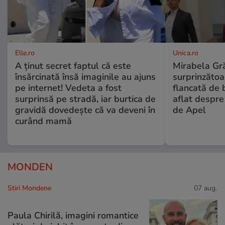
Elle.ro
Unica.ro
A ținut secret faptul că este
Mirabela Gră
însărcinată însă imaginile au ajuns
surprinzătoar
pe internet! Vedeta a fost
flancată de 
surprinsă pe stradă, iar burtica de
aflat despre
gravidă dovedește că va deveni în
de Apel
curând mamă
MONDEN
Stiri Mondene
07 aug.
Paula Chirilă, imagini romantice