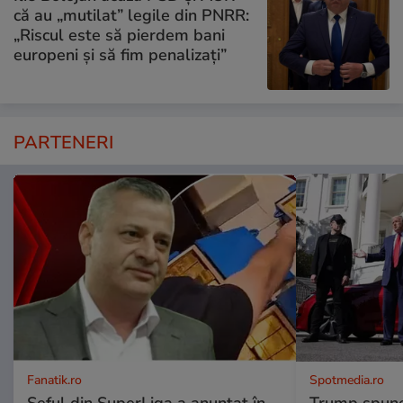
că au „mutilat” legile din PNRR:
„Riscul este să pierdem bani
europeni și să fim penalizați”
PARTENERI
Fanatik.ro
Spotmedia.ro
Șeful din SuperLiga a anunțat în
Trump spune 