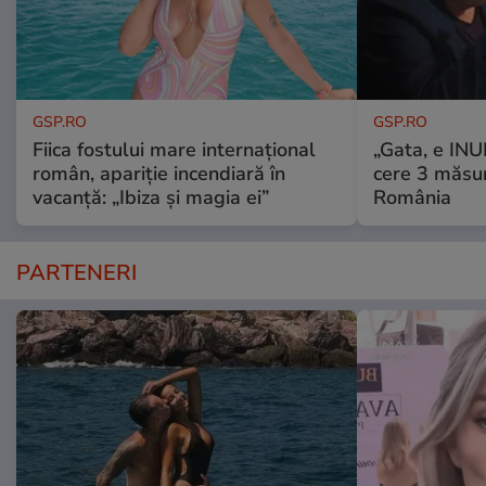
GSP.RO
GSP.RO
Fiica fostului mare internațional
„Gata, e IN
român, apariție incendiară în
cere 3 măsu
vacanță: „Ibiza și magia ei”
România
PARTENERI