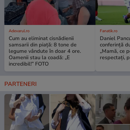
Adevarul.ro
Fanatik.ro
Cum au eliminat cisnădienii
Daniel Pancu
samsarii din piață: 8 tone de
conferință d
legume vândute în doar 4 ore.
„Mamă, ce p
Oamenii stau la coadă: „E
respectați, p
incredibil!” FOTO
PARTENERI