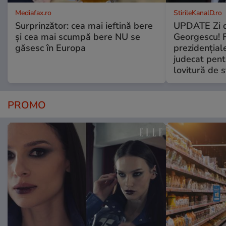
Mediafax.ro
StirileKanalD.ro
Surprinzător: cea mai ieftină bere
UPDATE Zi d
și cea mai scumpă bere NU se
Georgescu! F
găsesc în Europa
prezidențiale
judecat pent
lovitură de s
PROMO