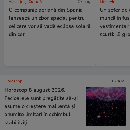
Vacanțe și Cultură
07 aug.
Lifestyle
O companie aeriană din Spania
Un șofer de 
lansează un zbor special pentru
muncă în fus
cei care vor să vadă eclipsa solară
vestimentar i
din cer
scurți: „E gr
Horoscop
07 aug.
Horoscop 8 august 2026.
Fecioarele sunt pregătite să-și
asume o creștere mai lentă și
anumite limitări în schimbul
stabilității