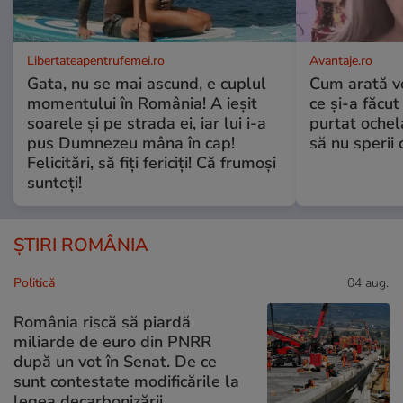
Libertateapentrufemei.ro
Avantaje.ro
Gata, nu se mai ascund, e cuplul
Cum arată v
momentului în România! A ieșit
ce și-a făcut
soarele și pe strada ei, iar lui i-a
purtat ochel
pus Dumnezeu mâna în cap!
să nu sperii c
Felicitări, să fiți fericiți! Că frumoși
sunteți!
ȘTIRI ROMÂNIA
Politică
04 aug.
România riscă să piardă
miliarde de euro din PNRR
după un vot în Senat. De ce
sunt contestate modificările la
legea decarbonizării