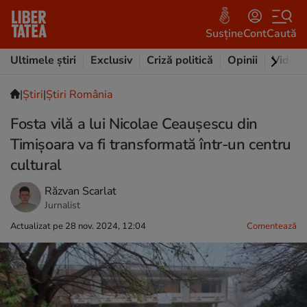
Susține
Cont
Caută
Ultimele știri
Exclusiv
Criză politică
Opinii
Video
|
Ştiri
|
Știri România
Fosta vilă a lui Nicolae Ceaușescu din
Timișoara va fi transformată într-un centru
cultural
Răzvan Scarlat
Jurnalist
Actualizat pe 28 nov. 2024, 12:04
Comentează