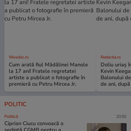
Wowbiz.ro
Redactia.ro
Cum arată fiul Mădălinei Manole
Doliu uriaș î
la 17 ani! Fratele regretatei
Kevin Keegan
artiste a publicat o fotografie în
Balonului de
premieră cu Petru Mircea Jr.
de ani, după
POLITIC
Politică
20:50
Ciprian Ciucu convoacă o
ședință CGMB pentru a