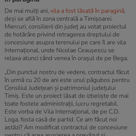
De mai mulți ani,
vila a fost lăsată în paragină
,
deși se află în zona centrală a Timișoarei.
Miercuri, consilierii din județ au votat proiectul
de hotărâre privind retragerea dreptului de
concesiune asupra terenului pe care îl are vila
Internațional, unde Nicolae Ceaușescu se
relaxa atunci când venea în orașul de pe Bega.
„Din punctul nostru de vedere, contractul făcut
în urmă cu 20 de ani este unul păgubos pentru
Consiliul Județean și patrimoniul județului
Timiș. Este un proiect lăsat de izbeliște de mai
toate fostele administrații, lucru regretabil.
Este vorba de Vila Internațional, de pe C.D.
Loga, fosta casă de partid. Ce am făcut noi
astăzi? Am modificat contractul de concesiune
pentru că acea asocierea a prevăzut și