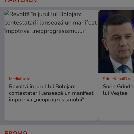
Mediafax.ro
StirileKanalD.ro
Revoltă în jurul lui Bolojan:
Sorin Grinde
contestatarii lansează un manifest
lui Veștea
împotriva „neoprogresismului”
PROMO