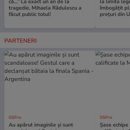
că…” La exact un an de la
la limita leg
tragedie, Mihaela Rădulescu a
îmbogăţit pl
făcut public totul!
preţuri din 
PARTENERI
GSP.ro
GSP.ro
Au apărut imaginile și sunt
Șase echipe 