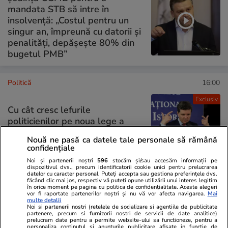
mandata STB să intre în
insolvență: „Costul pentru un
singur an, împreună cu datorii şi
penalităţi, depăşeşte 80% din
bugetul PMB”
Politică
16:00
Exclusiv
Cu cât cresc lefurile
politicienilor pe noua lege a
salarizării. Președintele țării,
Nouă ne pasă ca datele tale personale să rămână
8.000 de lei în plus
confidențiale
Noi și partenerii noștri
596
stocăm și/sau accesăm informații pe
dispozitivul dvs., precum identificatorii cookie unici pentru prelucrarea
datelor cu caracter personal. Puteți accepta sau gestiona preferințele dvs.
făcând clic mai jos, respectiv vă puteți opune utilizării unui interes legitim
în orice moment pe pagina cu politica de confidențialitate. Aceste alegeri
PARTENERI
vor fi raportate partenerilor noștri și nu vă vor afecta navigarea.
Mai
multe detalii
Noi si partenerii nostri (retelele de socializare si agentiile de publicitate
partenere, precum si furnizorii nostri de servicii de date analitice)
prelucram date pentru a permite website-ului sa functioneze, pentru a
personaliza continutul si anunturile publicitare afisate in functie de