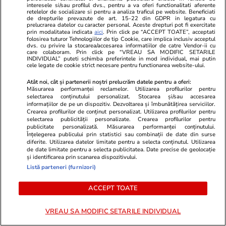
interesele si/sau profilul dvs., pentru a va oferi functionalitati aferente
retelelor de socializare si pentru a analiza traficul pe website. Beneficiati
de drepturile prevazute de art. 15-22 din GDPR in legatura cu
prelucrarea datelor cu caracter personal. Aceste drepturi pot fi exercitate
prin modalitatea indicata
aici
. Prin click pe “ACCEPT TOATE”, acceptati
folosirea tuturor Tehnologiilor de tip Cookie, care implica inclusiv acceptul
dvs. cu privire la stocarea/accesarea informatiilor de catre Vendor-ii cu
care colaboram. Prin click pe “VREAU SA MODIFIC SETARILE
INDIVIDUAL” puteti schimba preferintele in mod individual, mai putin
cele legate de cookie strict necesare pentru functionarea website-ului.
Atât noi, cât și partenerii noștri prelucrăm datele pentru a oferi:
Măsurarea performanței reclamelor. Utilizarea profilurilor pentru
selectarea conținutului personalizat. Stocarea și/sau accesarea
ZiaruldeIasi.ro
Fanatik.ro
informațiilor de pe un dispozitiv. Dezvoltarea și îmbunătățirea serviciilor.
Proiectul imobiliar pregătit lângă
FCSB, marea
Crearea profilurilor de conținut personalizat. Utilizarea profilurilor pentru
selectarea publicității personalizate. Crearea profilurilor pentru
Lidl Moara de Foc este scos la
tragerea la 
publicitate personalizată. Măsurarea performanței conținutului.
vânzare. Dezvoltatorul este
League! Ce 
Înțelegerea publicului prin statistici sau combinații de date din surse
diferite. Utilizarea datelor limitate pentru a selecta conținutul. Utilizarea
asociat în piață cu un alt proiect
şi-a aflat a
de date limitate pentru a selecta publicitatea. Date precise de geolocație
de anvergură
și identificarea prin scanarea dispozitivului.
Listă parteneri (furnizori)
ACCEPT TOATE
ULTIMELE ȘTIRI
VREAU SA MODIFIC SETARILE INDIVIDUAL
Știri România
21:08