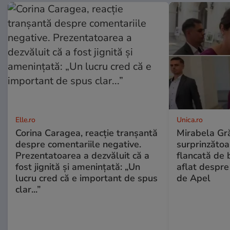
Elle.ro
Unica.ro
Corina Caragea, reacție tranșantă
Mirabela Gră
despre comentariile negative.
surprinzătoar
Prezentatoarea a dezvăluit că a
flancată de 
fost jignită și amenințată: „Un
aflat despre
lucru cred că e important de spus
de Apel
clar...”