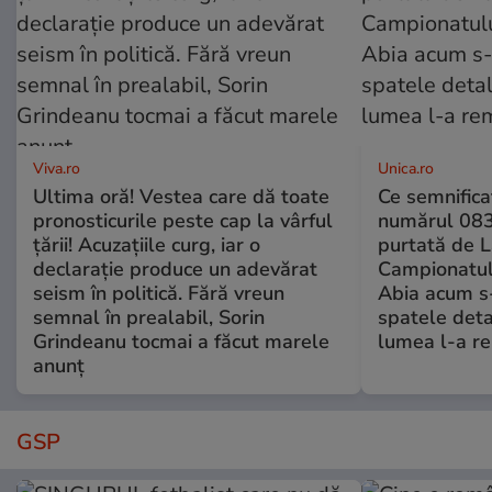
Viva.ro
Unica.ro
Ultima oră! Vestea care dă toate
Ce semnificaț
pronosticurile peste cap la vârful
numărul 083
țării! Acuzațiile curg, iar o
purtată de L
declarație produce un adevărat
Campionatul
seism în politică. Fără vreun
Abia acum s-
semnal în prealabil, Sorin
spatele deta
Grindeanu tocmai a făcut marele
lumea l-a r
anunț
GSP