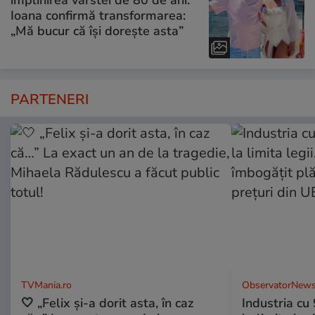
împlinirea vârstei de 80 de ani.
Ioana confirmă transformarea:
„Mă bucur că își dorește asta”
PARTENERI
TVMania.ro
ObservatorNews
🤍 „Felix și-a dorit asta, în caz
Industria cu