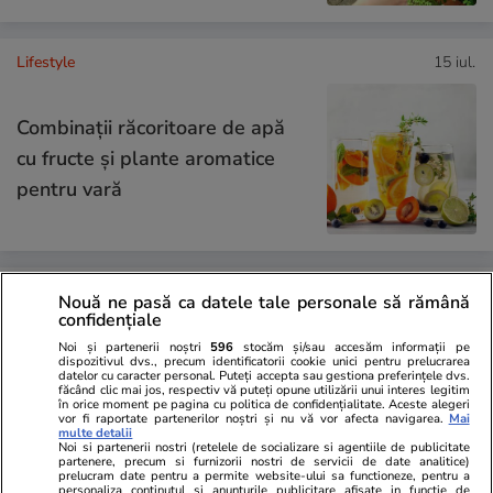
Lifestyle
15 iul.
Combinaţii răcoritoare de apă
cu fructe şi plante aromatice
pentru vară
Știri România
16:25
Nouă ne pasă ca datele tale personale să rămână
confidențiale
Avertizări nowcasting ANM de
Noi și partenerii noștri
596
stocăm și/sau accesăm informații pe
dispozitivul dvs., precum identificatorii cookie unici pentru prelucrarea
vreme severă. Lista localităților
datelor cu caracter personal. Puteți accepta sau gestiona preferințele dvs.
făcând clic mai jos, respectiv vă puteți opune utilizării unui interes legitim
vizate de fenomene meteo
în orice moment pe pagina cu politica de confidențialitate. Aceste alegeri
vor fi raportate partenerilor noștri și nu vă vor afecta navigarea.
Mai
periculoase
multe detalii
Noi si partenerii nostri (retelele de socializare si agentiile de publicitate
partenere, precum si furnizorii nostri de servicii de date analitice)
prelucram date pentru a permite website-ului sa functioneze, pentru a
personaliza continutul si anunturile publicitare afisate in functie de