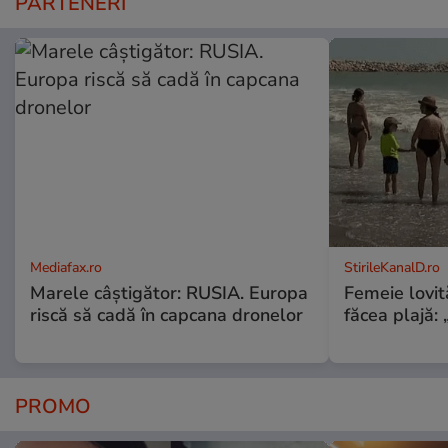
PARTENERI
Mediafax.ro
StirileKanalD.ro
Marele câștigător: RUSIA. Europa
Femeie lovit
riscă să cadă în capcana dronelor
făcea plajă: „
PROMO