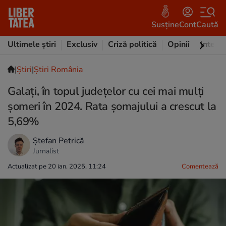
Susține
Cont
Caută
Ultimele știri
Exclusiv
Criză politică
Opinii
Intervi
|
Ştiri
|
Știri România
Galați, în topul judeţelor cu cei mai mulţi
şomeri în 2024. Rata şomajului a crescut la
5,69%
Ștefan Petrică
Jurnalist
Actualizat pe 20 ian. 2025, 11:24
Comentează