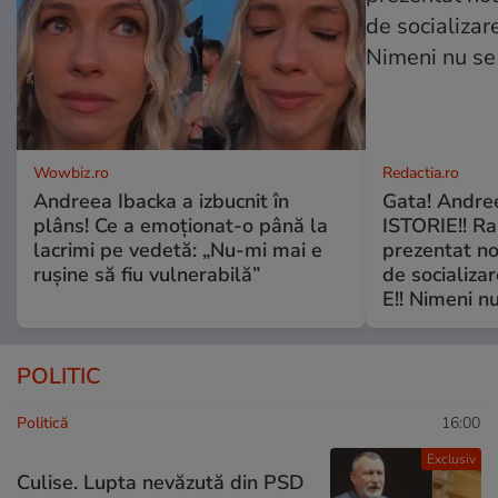
Wowbiz.ro
Redactia.ro
Andreea Ibacka a izbucnit în
Gata! Andre
plâns! Ce a emoționat-o până la
ISTORIE!! Ra
lacrimi pe vedetă: „Nu-mi mai e
prezentat no
rușine să fiu vulnerabilă”
de socializa
E!! Nimeni nu
POLITIC
Politică
16:00
Exclusiv
Culise. Lupta nevăzută din PSD