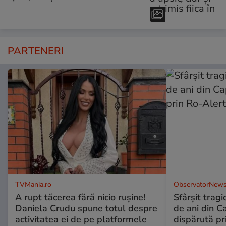
PARTENERI
TVMania.ro
ObservatorNews
A rupt tăcerea fără nicio rușine!
Sfârşit tragi
Daniela Crudu spune totul despre
de ani din C
activitatea ei de pe platformele
dispărută pr