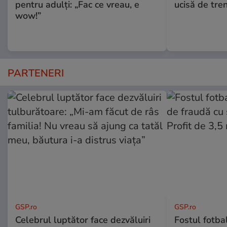
pentru adulți: „Fac ce vreau, e
ucisă de tre
wow!”
PARTENERI
GSP.ro
GSP.ro
Celebrul luptător face dezvăluiri
Fostul fotba