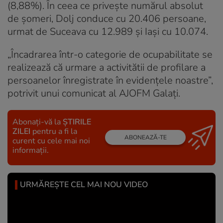
(8,88%). În ceea ce privește numărul absolut
de șomeri, Dolj conduce cu 20.406 persoane,
urmat de Suceava cu 12.989 și Iași cu 10.074.
„Încadrarea într-o categorie de ocupabilitate se
realizează că urmare a activitătii de profilare a
persoanelor înregistrate în evidenţele noastre”,
potrivit unui comunicat al AJOFM Galați.
Abonați-vă la
ȘTIRILE
ZILEI
pentru a fi la
ABONEAZĂ-TE
curent cu cele mai noi
informații.
URMĂREȘTE CEL MAI NOU VIDEO