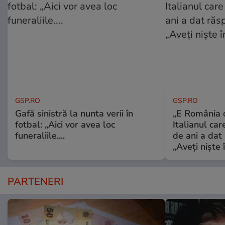
GSP.RO
GSP.RO
Gafă sinistră la nunta verii în
„E România o
fotbal: „Aici vor avea loc
Italianul car
funeraliile....
de ani a dat 
„Aveți niște î
PARTENERI