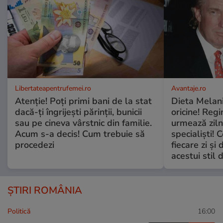
Libertateapentrufemei.ro
Avantaje.ro
Atenție! Poți primi bani de la stat
Dieta Melan
dacă-ți îngrijești părinții, bunicii
oricine! Regi
sau pe cineva vârstnic din familie.
urmează zilni
Acum s-a decis! Cum trebuie să
specialiști! 
procedezi
fiecare zi și 
acestui stil 
ȘTIRI ROMÂNIA
Politică
16:00