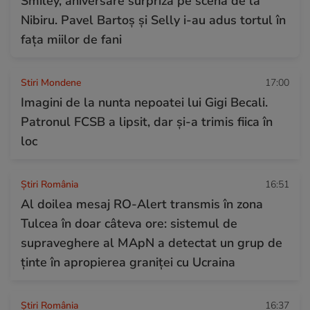
Smiley, aniversare surpriză pe scena de la
Nibiru. Pavel Bartoș și Selly i-au adus tortul în
fața miilor de fani
Stiri Mondene
17:00
Imagini de la nunta nepoatei lui Gigi Becali.
Patronul FCSB a lipsit, dar și-a trimis fiica în
loc
Știri România
16:51
Al doilea mesaj RO-Alert transmis în zona
Tulcea în doar câteva ore: sistemul de
supraveghere al MApN a detectat un grup de
ținte în apropierea graniței cu Ucraina
Știri România
16:37