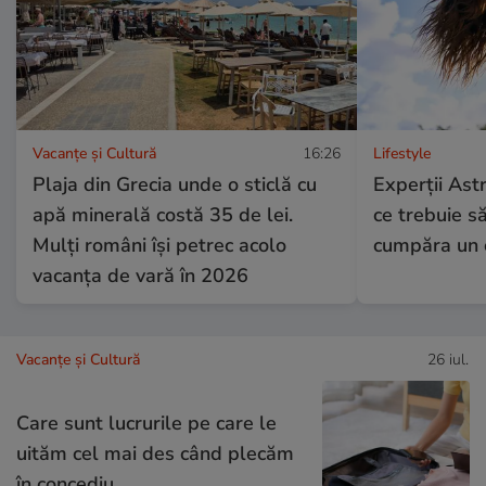
Vacanțe și Cultură
16:26
Lifestyle
Plaja din Grecia unde o sticlă cu
Experții Ast
apă minerală costă 35 de lei.
ce trebuie să
Mulți români își petrec acolo
cumpăra un 
vacanța de vară în 2026
Vacanțe și Cultură
26 iul.
Care sunt lucrurile pe care le
uităm cel mai des când plecăm
în concediu