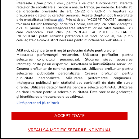
interesele si/sau profilul dvs., pentru a va oferi functionalitati aferente
Știri România
16:08
retelelor de socializare si pentru a analiza traficul pe website. Beneficiati
de drepturile prevazute de art. 15-22 din GDPR in legatura cu
prelucrarea datelor cu caracter personal. Aceste drepturi pot fi exercitate
Acciză flexibilă la două
prin modalitatea indicata
aici
. Prin click pe “ACCEPT TOATE”, acceptati
folosirea tuturor Tehnologiilor de tip Cookie, care implica inclusiv acceptul
săptămâni și fără ieftinire de
dvs. cu privire la stocarea/accesarea informatiilor de catre Vendor-ii cu
care colaboram. Prin click pe “VREAU SA MODIFIC SETARILE
TVA: planul Guvernului la
INDIVIDUAL” puteti schimba preferintele in mod individual, mai putin
cele legate de cookie strict necesare pentru functionarea website-ului.
pompă pe fondul riscului de
penurie
Atât noi, cât și partenerii noștri prelucrăm datele pentru a oferi:
Măsurarea performanței reclamelor. Utilizarea profilurilor pentru
selectarea conținutului personalizat. Stocarea și/sau accesarea
informațiilor de pe un dispozitiv. Dezvoltarea și îmbunătățirea serviciilor.
Crearea profilurilor de conținut personalizat. Utilizarea profilurilor pentru
Știri România
15:44
selectarea publicității personalizate. Crearea profilurilor pentru
publicitate personalizată. Măsurarea performanței conținutului.
MAE cere expulzarea unui
BREAKING NEWS
Înțelegerea publicului prin statistici sau combinații de date din surse
diferite. Utilizarea datelor limitate pentru a selecta conținutul. Utilizarea
angajat al Ambasadei Rusiei,
de date limitate pentru a selecta publicitatea. Date precise de geolocație
după doborârea celor trei
și identificarea prin scanarea dispozitivului.
Listă parteneri (furnizori)
drone. Ambasadorul român la
Moscova, chemat la București
ACCEPT TOATE
pentru consultări
VREAU SA MODIFIC SETARILE INDIVIDUAL