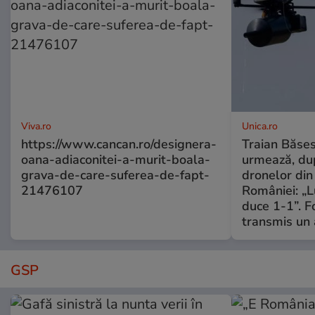
Viva.ro
Unica.ro
https://www.cancan.ro/designera-
Traian Băses
oana-adiaconitei-a-murit-boala-
urmează, du
grava-de-care-suferea-de-fapt-
dronelor din 
21476107
României: „L
duce 1-1”. F
transmis un 
GSP