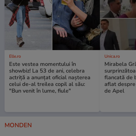
Elle.ro
Unica.ro
Este vestea momentului în
Mirabela Gră
showbiz! La 53 de ani, celebra
surprinzătoar
actriță a anunțat oficial nașterea
flancată de 
celui de-al treilea copil al său:
aflat despre
"Bun venit în lume, fiule"
de Apel
MONDEN