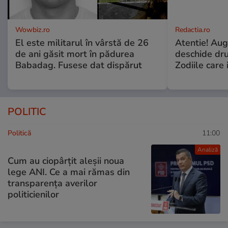
Wowbiz.ro
Redactia.ro
El este militarul în vârstă de 26
Atentie! Augu
de ani găsit mort în pădurea
deschide dr
Babadag. Fusese dat dispărut
Zodiile care 
POLITIC
Politică
11:00
Analiză
Cum au ciopârțit aleșii noua
lege ANI. Ce a mai rămas din
transparența averilor
politicienilor