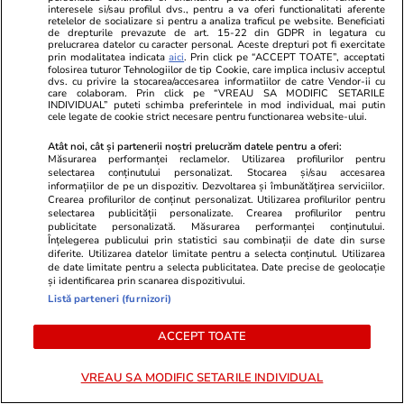
interesele si/sau profilul dvs., pentru a va oferi functionalitati aferente
Vacanțe și Cultură
09:58
Sănătate și Fitn
retelelor de socializare si pentru a analiza traficul pe website. Beneficiati
de drepturile prevazute de art. 15-22 din GDPR in legatura cu
Cum arată cea mai înfricoșătoare
Greva în Săn
prelucrarea datelor cu caracter personal. Aceste drepturi pot fi exercitate
prin modalitatea indicata
aici
. Prin click pe “ACCEPT TOATE”, acceptati
piscină din lume: „Este un infinity
în Gara de N
folosirea tuturor Tehnologiilor de tip Cookie, care implica inclusiv acceptul
dvs. cu privire la stocarea/accesarea informatiilor de catre Vendor-ii cu
pool natural”
față de spit
care colaboram. Prin click pe “VREAU SA MODIFIC SETARILE
INDIVIDUAL” puteti schimba preferintele in mod individual, mai putin
cele legate de cookie strict necesare pentru functionarea website-ului.
Anglia
Atât noi, cât și partenerii noștri prelucrăm datele pentru a oferi:
Măsurarea performanței reclamelor. Utilizarea profilurilor pentru
selectarea conținutului personalizat. Stocarea și/sau accesarea
informațiilor de pe un dispozitiv. Dezvoltarea și îmbunătățirea serviciilor.
Ştiri
29 iul.
Crearea profilurilor de conținut personalizat. Utilizarea profilurilor pentru
selectarea publicității personalizate. Crearea profilurilor pentru
publicitate personalizată. Măsurarea performanței conținutului.
Înțelegerea publicului prin statistici sau combinații de date din surse
Cum să-ți protejezi locuința de
diferite. Utilizarea datelor limitate pentru a selecta conținutul. Utilizarea
de date limitate pentru a selecta publicitatea. Date precise de geolocație
incendiile de vegetație
și identificarea prin scanarea dispozitivului.
Listă parteneri (furnizori)
ACCEPT TOATE
VREAU SA MODIFIC SETARILE INDIVIDUAL
Lifestyle
29 iul.