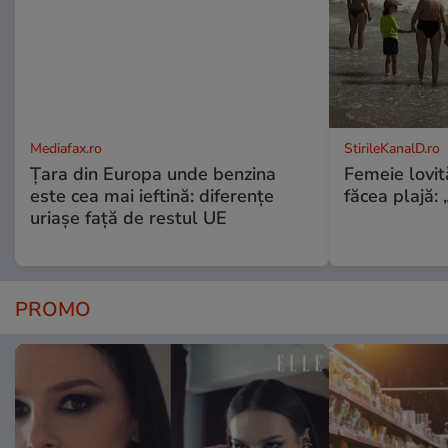
Mediafax.ro
StirileKanalD.ro
Țara din Europa unde benzina
Femeie lovit
este cea mai ieftină: diferențe
făcea plajă: „
uriașe față de restul UE
PROMO