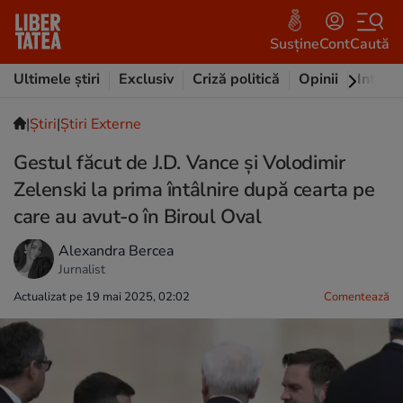
Susține
Cont
Caută
Ultimele știri
Exclusiv
Criză politică
Opinii
Intervi
|
Ştiri
|
Știri Externe
Gestul făcut de J.D. Vance și Volodimir
Zelenski la prima întâlnire după cearta pe
care au avut-o în Biroul Oval
Alexandra Bercea
Jurnalist
Actualizat pe 19 mai 2025, 02:02
Comentează