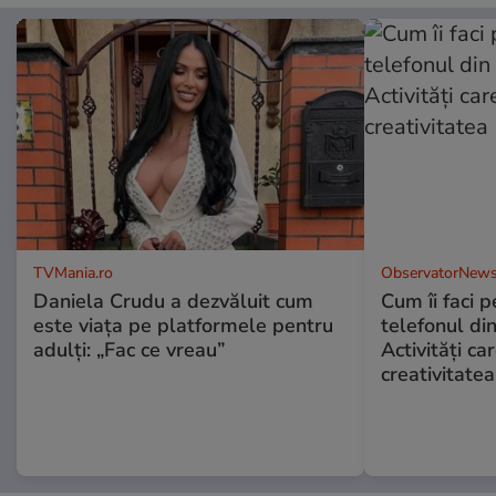
TVMania.ro
ObservatorNews
Daniela Crudu a dezvăluit cum
Cum îi faci p
este viața pe platformele pentru
telefonul di
adulți: „Fac ce vreau”
Activități ca
creativitatea