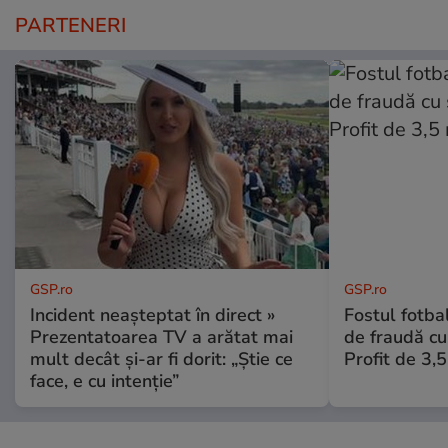
PARTENERI
GSP.ro
GSP.ro
Incident neașteptat în direct »
Fostul fotba
Prezentatoarea TV a arătat mai
de fraudă cu 
mult decât și-ar fi dorit: „Știe ce
Profit de 3,
face, e cu intenție”