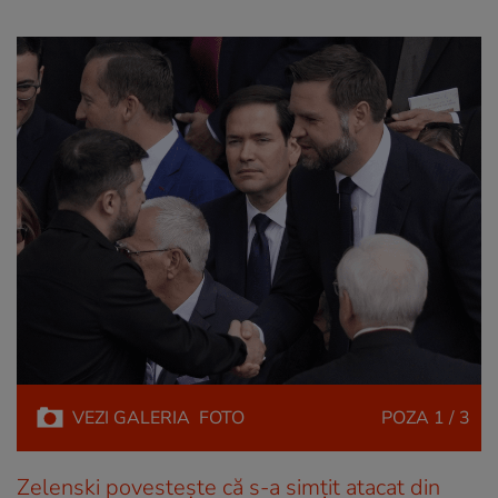
VEZI
GALERIA
FOTO
POZA
1 / 3
Zelenski povestește că s-a simțit atacat din