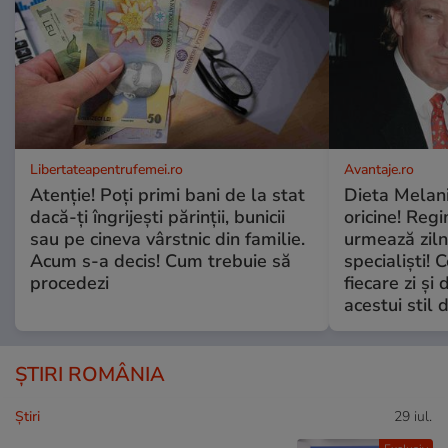
Libertateapentrufemei.ro
Avantaje.ro
Atenție! Poți primi bani de la stat
Dieta Melan
dacă-ți îngrijești părinții, bunicii
oricine! Regi
sau pe cineva vârstnic din familie.
urmează zilni
Acum s-a decis! Cum trebuie să
specialiști! 
procedezi
fiecare zi și 
acestui stil 
ȘTIRI ROMÂNIA
Ştiri
29 iul.