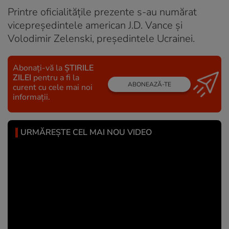
Printre oficialităţile prezente s-au numărat
vicepreşedintele american J.D. Vance şi
Volodimir Zelenski, președintele Ucrainei.
Abonați-vă la
ȘTIRILE
ZILEI
pentru a fi la
ABONEAZĂ-TE
curent cu cele mai noi
informații.
URMĂREȘTE CEL MAI NOU VIDEO