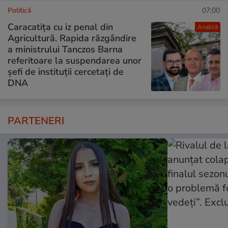
Politică
07:00
Caracatița cu iz penal din
Analiză
Agricultură. Rapida răzgândire
a ministrului Tanczos Barna
referitoare la suspendarea unor
șefi de instituții cercetați de
DNA
PARTENERI