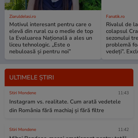
ZiaruldeIasi.ro
Fanatik.ro
Motivul interesant pentru care o
Rivalul de l
elevă din rural cu o medie de top
colapsul Crai
la Evaluarea Națională a ales un
sezonului tr
liceu tehnologic. „Este o
problemă fo
nebuloasă și pentru noi”
vedeți”. Excl
ULTIMELE ȘTIRI
Stiri Mondene
11:43
Instagram vs. realitate. Cum arată vedetele
din România fără machiaj și fără filtre
Stiri Mondene
11:42