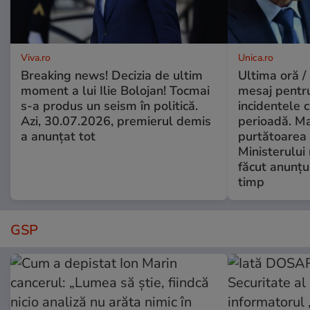
Viva.ro
Unica.ro
Breaking news! Decizia de ultim
Ultima oră /
moment a lui Ilie Bolojan! Tocmai
mesaj pentr
s-a produs un seism în politică.
incidentele 
Azi, 30.07.2026, premierul demis
perioadă. Ma
a anunțat tot
purtătoarea 
Ministerului
făcut anunțu
timp
GSP