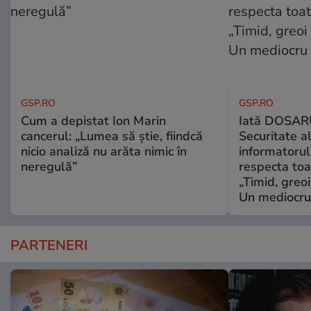
GSP.RO
GSP.RO
Cum a depistat Ion Marin
Iată DOSAR
cancerul: „Lumea să știe, fiindcă
Securitate al
nicio analiză nu arăta nimic în
informatorul
neregulă”
respecta toat
„Timid, greoi
Un mediocru
PARTENERI