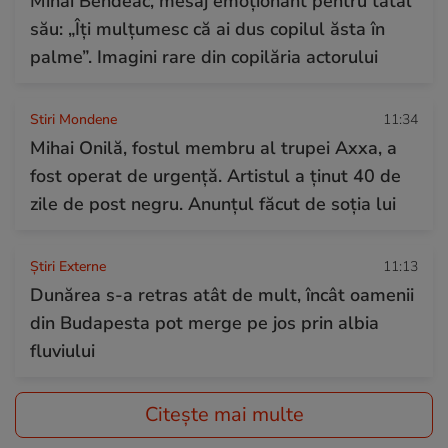
Mihai Bendeac, mesaj emoționant pentru tatăl
său: „Îți mulțumesc că ai dus copilul ăsta în
palme”. Imagini rare din copilăria actorului
Stiri Mondene
11:34
Mihai Onilă, fostul membru al trupei Axxa, a
fost operat de urgență. Artistul a ținut 40 de
zile de post negru. Anunțul făcut de soția lui
Știri Externe
11:13
Dunărea s-a retras atât de mult, încât oamenii
din Budapesta pot merge pe jos prin albia
fluviului
Citește mai multe