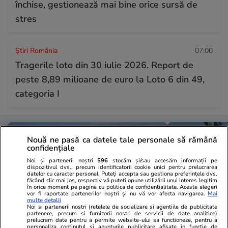
închise, gestionează mai bine orice sursă de
stres
Știri România
07:00
Tragerile loto din 30 iulie 2026. Report de
peste 8,89 milioane de euro la Loto 6 din 49,
categoria I
Nouă ne pasă ca datele tale personale să rămână
confidențiale
Noi și partenerii noștri
596
stocăm și/sau accesăm informații pe
dispozitivul dvs., precum identificatorii cookie unici pentru prelucrarea
datelor cu caracter personal. Puteți accepta sau gestiona preferințele dvs.
făcând clic mai jos, respectiv vă puteți opune utilizării unui interes legitim
în orice moment pe pagina cu politica de confidențialitate. Aceste alegeri
vor fi raportate partenerilor noștri și nu vă vor afecta navigarea.
Mai
multe detalii
Noi si partenerii nostri (retelele de socializare si agentiile de publicitate
partenere, precum si furnizorii nostri de servicii de date analitice)
prelucram date pentru a permite website-ului sa functioneze, pentru a
personaliza continutul si anunturile publicitare afisate in functie de