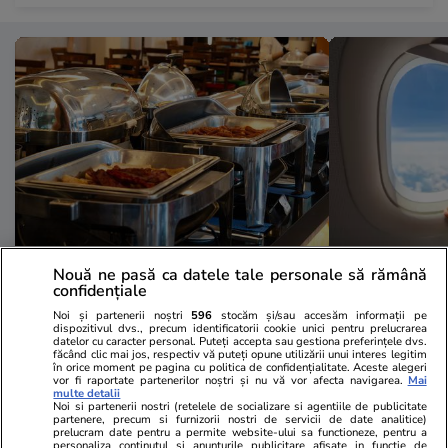
Vacanțe și Cultură
18:46
Vacanțe și Cultu
Nouă ne pasă ca datele tale personale să rămână
confidențiale
Ce riscă turiștii care își fac provizii
Cum să călăt
Noi și partenerii noștri
596
stocăm și/sau accesăm informații pe
de la micul-dejun din hotel.
bebeluși și c
dispozitivul dvs., precum identificatorii cookie unici pentru prelucrarea
datelor cu caracter personal. Puteți accepta sau gestiona preferințele dvs.
Semnalul de alarmă tras de un
complet oferi
făcând clic mai jos, respectiv vă puteți opune utilizării unui interes legitim
în orice moment pe pagina cu politica de confidențialitate. Aceste alegeri
hotelier olandez: „Începe să arate
experți în tu
vor fi raportate partenerilor noștri și nu vă vor afecta navigarea.
Mai
multe detalii
ca un camping”
Noi si partenerii nostri (retelele de socializare si agentiile de publicitate
partenere, precum si furnizorii nostri de servicii de date analitice)
prelucram date pentru a permite website-ului sa functioneze, pentru a
personaliza continutul si anunturile publicitare afisate in functie de