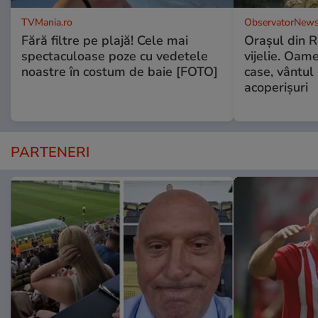
TVMania.ro
ObservatorNews
Fără filtre pe plajă! Cele mai
Oraşul din 
spectaculoase poze cu vedetele
vijelie. Oame
noastre în costum de baie [FOTO]
case, vântul
acoperişuri
PARTENERI