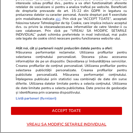
interesele si/sau profilul dvs., pentru a va oferi functionalitati aferente
retelelor de socializare si pentru a analiza traficul pe website. Beneficiati
Horoscop
07 aug.
de drepturile prevazute de art. 15-22 din GDPR in legatura cu
prelucrarea datelor cu caracter personal. Aceste drepturi pot fi exercitate
prin modalitatea indicata
aici
. Prin click pe “ACCEPT TOATE”, acceptati
Horoscop 8 august 2026.
folosirea tuturor Tehnologiilor de tip Cookie, care implica inclusiv acceptul
dvs. cu privire la stocarea/accesarea informatiilor de catre Vendor-ii cu
Fecioarele sunt pregătite să-și
care colaboram. Prin click pe “VREAU SA MODIFIC SETARILE
INDIVIDUAL” puteti schimba preferintele in mod individual, mai putin
asume o creștere mai lentă și
cele legate de cookie strict necesare pentru functionarea website-ului.
anumite limitări în schimbul
Atât noi, cât și partenerii noștri prelucrăm datele pentru a oferi:
stabilității
Măsurarea performanței reclamelor. Utilizarea profilurilor pentru
selectarea conținutului personalizat. Stocarea și/sau accesarea
informațiilor de pe un dispozitiv. Dezvoltarea și îmbunătățirea serviciilor.
Crearea profilurilor de conținut personalizat. Utilizarea profilurilor pentru
selectarea publicității personalizate. Crearea profilurilor pentru
Bani și Afaceri
03 aug.
publicitate personalizată. Măsurarea performanței conținutului.
Înțelegerea publicului prin statistici sau combinații de date din surse
diferite. Utilizarea datelor limitate pentru a selecta conținutul. Utilizarea
de date limitate pentru a selecta publicitatea. Date precise de geolocație
și identificarea prin scanarea dispozitivului.
Cine poate retrage banii din
Listă parteneri (furnizori)
contul unei persoane decedate
ACCEPT TOATE
VREAU SA MODIFIC SETARILE INDIVIDUAL