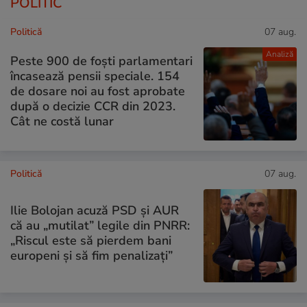
POLITIC
Politică
07 aug.
Analiză
Peste 900 de foști parlamentari
încasează pensii speciale. 154
de dosare noi au fost aprobate
după o decizie CCR din 2023.
Cât ne costă lunar
Politică
07 aug.
Ilie Bolojan acuză PSD și AUR
că au „mutilat” legile din PNRR:
„Riscul este să pierdem bani
europeni și să fim penalizați”