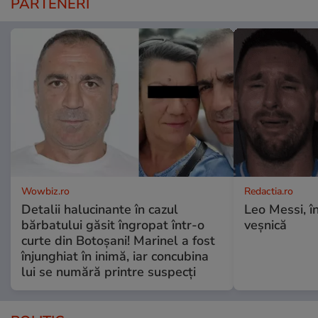
PARTENERI
Wowbiz.ro
Redactia.ro
Detalii halucinante în cazul
Leo Messi, î
bărbatului găsit îngropat într-o
veșnică
curte din Botoșani! Marinel a fost
înjunghiat în inimă, iar concubina
lui se numără printre suspecți