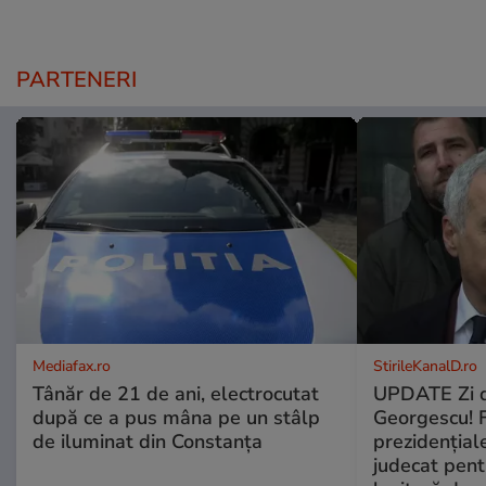
PARTENERI
Mediafax.ro
StirileKanalD.ro
Tânăr de 21 de ani, electrocutat
UPDATE Zi d
după ce a pus mâna pe un stâlp
Georgescu! F
de iluminat din Constanța
prezidențiale
judecat pent