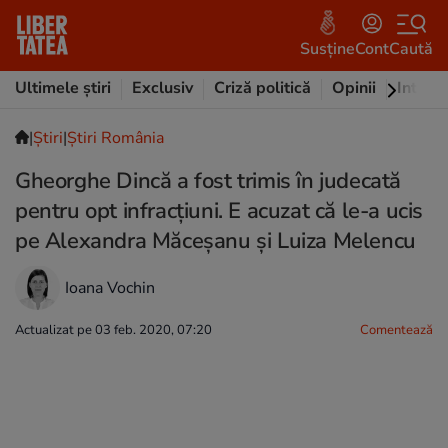
Susține
Cont
Caută
Ultimele știri
Exclusiv
Criză politică
Opinii
Intervi
|
Ştiri
|
Știri România
Gheorghe Dincă a fost trimis în judecată
pentru opt infracțiuni. E acuzat că le-a ucis
pe Alexandra Măceșanu și Luiza Melencu
Ioana Vochin
Actualizat pe 03 feb. 2020, 07:20
Comentează