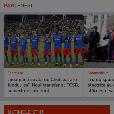
PARTENERI
Fanatik.ro
Spotmedia.ro
„Seamănă cu ăla de Chelsea, are
Trump spune 
fundul jos”. Noul transfer al FCSB,
electrice au 
subiect de caterincă
stârnește val
ULTIMELE ȘTIRI