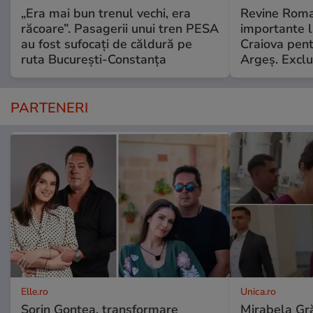
„Era mai bun trenul vechi, era
Revine Roma
răcoare”. Pasagerii unui tren PESA
importante l
au fost sufocați de căldură pe
Craiova pent
ruta București-Constanța
Argeş. Exclu
PARTENERI
Elle.ro
Unica.ro
Sorin Gonțea, transformare
Mirabela Gră