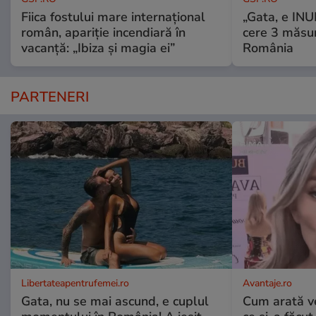
Fiica fostului mare internațional
„Gata, e IN
român, apariție incendiară în
cere 3 măsu
vacanță: „Ibiza și magia ei”
România
PARTENERI
Libertateapentrufemei.ro
Avantaje.ro
Gata, nu se mai ascund, e cuplul
Cum arată v