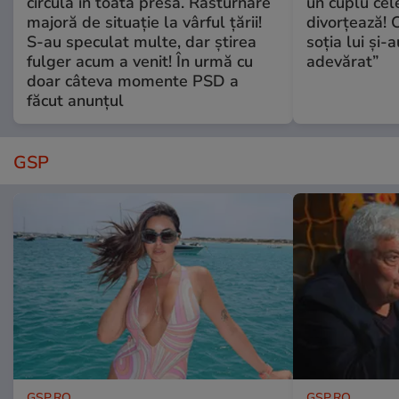
circulă în toată presa. Răsturnare
un cuplu ce
majoră de situație la vârful țării!
divorțează! C
S-au speculat multe, dar știrea
soția lui și-
fulger acum a venit! În urmă cu
adevărat”
doar câteva momente PSD a
făcut anunțul
GSP
GSP.RO
GSP.RO