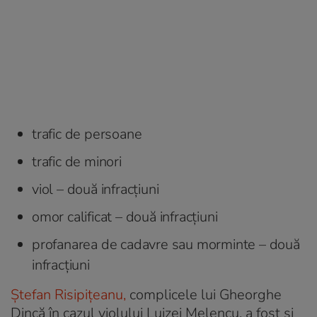
trafic de persoane
trafic de minori
viol – două infracţiuni
omor calificat – două infracţiuni
profanarea de cadavre sau morminte – două
infracţiuni
Ștefan Risipițeanu,
complicele lui Gheorghe
Dincă în cazul violului Luizei Melencu, a fost și