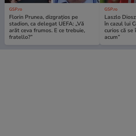
GSP.ro
GSP.ro
Florin Prunea, dizgrațios pe
Laszlo Diosz
stadion, ca delegat UEFA: „Vă
în cazul lui 
arăt ceva frumos. E ce trebuie,
curios că se
fratello?”
acum”