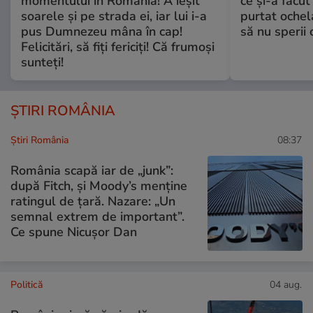
momentului în România! A ieșit
ce și-a făcut
soarele și pe strada ei, iar lui i-a
purtat ochel
pus Dumnezeu mâna în cap!
să nu sperii c
Felicitări, să fiți fericiți! Că frumoși
sunteți!
ȘTIRI ROMÂNIA
Știri România
08:37
România scapă iar de „junk”:
după Fitch, și Moody’s menține
ratingul de țară. Nazare: „Un
semnal extrem de important”.
Ce spune Nicușor Dan
Politică
04 aug.