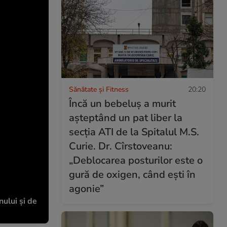
Sănătate și Fitness
20:20
Încă un bebeluș a murit
așteptând un pat liber la
secția ATI de la Spitalul M.S.
Curie. Dr. Cîrstoveanu:
„Deblocarea posturilor este o
gură de oxigen, când ești în
agonie”
nului și de