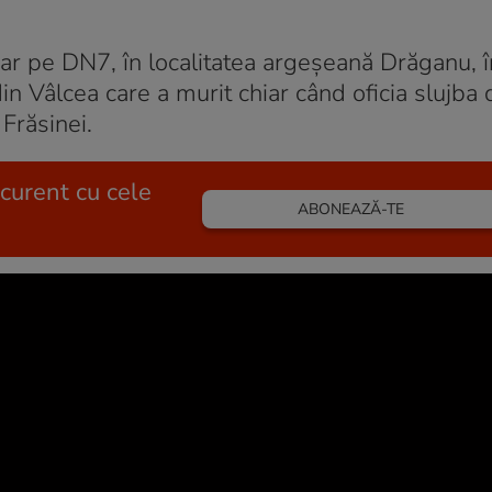
dar pe DN7, în localitatea argeșeană Drăganu, î
n Vâlcea care a murit chiar când oficia slujba d
Frăsinei.
 curent cu cele
ABONEAZĂ-TE