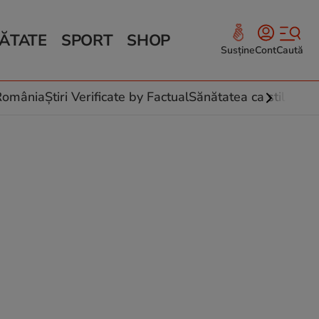
ĂTATE
SPORT
SHOP
Susține
Cont
Caută
Sănătate și Fitness
ce
 culinare
-România
Știri Verificate by Factual
Sănătatea ca stil de vi
 și legume
rea plantelor