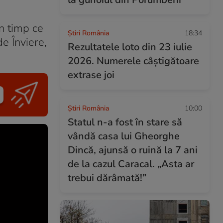
n timp ce
Știri România
18:34
e Înviere,
Rezultatele loto din 23 iulie
2026. Numerele câștigătoare
extrase joi
Știri România
10:00
Statul n-a fost în stare să
vândă casa lui Gheorghe
Dincă, ajunsă o ruină la 7 ani
de la cazul Caracal. „Asta ar
trebui dărâmată!”