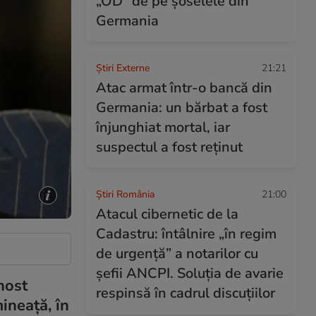
„OD” de pe șoselele din
Germania
Știri Externe
21:21
Atac armat într-o bancă din
Germania: un bărbat a fost
înjunghiat mortal, iar
suspectul a fost reținut
Știri România
21:00
Atacul cibernetic de la
Cadastru: întâlnire „în regim
de urgență” a notarilor cu
șefii ANCPI. Soluția de avarie
host
respinsă în cadrul discuțiilor
ineață, în