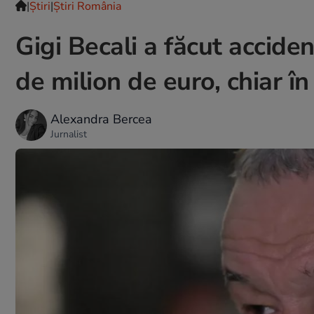
|
Ştiri
|
Știri România
Gigi Becali a făcut accide
de milion de euro, chiar în
Alexandra Bercea
Jurnalist