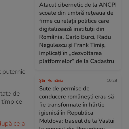
Atacul cibernetic de la ANCPI
scoate din umbră rețeaua de
firme cu relații politice care
digitalizează instituții din
România. Carlo Burci, Radu
Negulescu și Frank Timiș,
implicați în „dezvoltarea
platformelor” de la Cadastru
t puternic
Știri România
10:28
Sute de permise de
itate de
conducere românești erau să
n timp ce
fie transformate în hârtie
igienică în Republica
Moldova: traseul de la Vaslui
după ce a
la gunoiul din Porumbeni