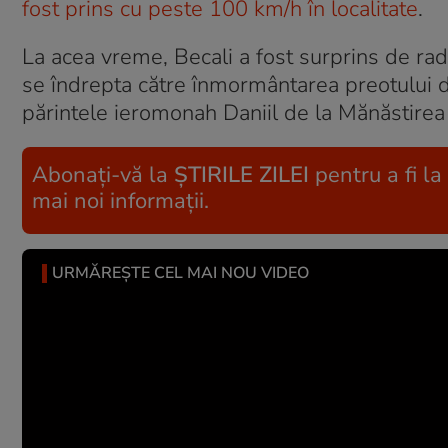
fost prins cu peste 100 km/h în localitate
.
La acea vreme, Becali a fost surprins de ra
se îndrepta către înmormântarea preotului di
părintele ieromonah Daniil de la Mănăstirea 
Abonați-vă la
ȘTIRILE ZILEI
pentru a fi la
mai noi informații.
URMĂREȘTE CEL MAI NOU VIDEO