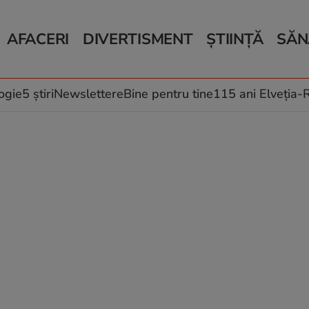
AFACERI
DIVERTISMENT
ȘTIINȚĂ
SĂN
Bani și Afaceri
Monden
Știri Știință
Știri 
Auto
Horoscop
Schimbări climati
Relații
Locuri de muncă
Muzică și Filme
Rețete
ogie
5 știri
Newslettere
Bine pentru tine
115 ani Elveția
Imobiliare.ro
Vacanțe și Cultură
Fructe
eJobs.ro
Îngriji