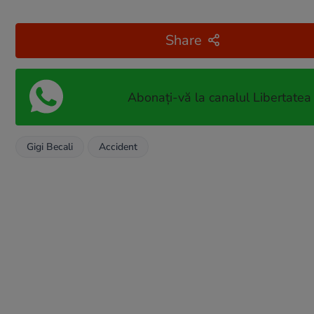
Share
Abonați-vă la canalul Libertatea
Gigi Becali
Accident