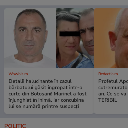
Wowbiz.ro
Redactia.ro
Detalii halucinante în cazul
Profetul Apo
bărbatului găsit îngropat într-o
cutremuratoa
curte din Botoșani! Marinel a fost
an. Ce se v
înjunghiat în inimă, iar concubina
TERIBIL
lui se numără printre suspecți
POLITIC