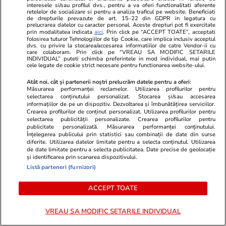
interesele si/sau profilul dvs., pentru a va oferi functionalitati aferente
retelelor de socializare si pentru a analiza traficul pe website. Beneficiati
de drepturile prevazute de art. 15-22 din GDPR in legatura cu
prelucrarea datelor cu caracter personal. Aceste drepturi pot fi exercitate
prin modalitatea indicata
aici
. Prin click pe “ACCEPT TOATE”, acceptati
folosirea tuturor Tehnologiilor de tip Cookie, care implica inclusiv acceptul
Lifestyle
06 aug.
dvs. cu privire la stocarea/accesarea informatiilor de catre Vendor-ii cu
care colaboram. Prin click pe “VREAU SA MODIFIC SETARILE
INDIVIDUAL” puteti schimba preferintele in mod individual, mai putin
cele legate de cookie strict necesare pentru functionarea website-ului.
30 de expresii în turcă esențiale
Atât noi, cât și partenerii noștri prelucrăm datele pentru a oferi:
pentru vacanță: de la bazar la
Măsurarea performanței reclamelor. Utilizarea profilurilor pentru
selectarea conținutului personalizat. Stocarea și/sau accesarea
plajă
informațiilor de pe un dispozitiv. Dezvoltarea și îmbunătățirea serviciilor.
Crearea profilurilor de conținut personalizat. Utilizarea profilurilor pentru
selectarea publicității personalizate. Crearea profilurilor pentru
publicitate personalizată. Măsurarea performanței conținutului.
Înțelegerea publicului prin statistici sau combinații de date din surse
diferite. Utilizarea datelor limitate pentru a selecta conținutul. Utilizarea
Știri România
14:24
de date limitate pentru a selecta publicitatea. Date precise de geolocație
și identificarea prin scanarea dispozitivului.
Listă parteneri (furnizori)
Un român a primit 350 de euro
amendă în Grecia pentru că nu a
ACCEPT TOATE
purtat casca pe ATV: „Tot tu
VREAU SA MODIFIC SETARILE INDIVIDUAL
tupeist”