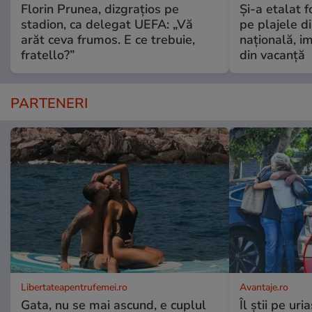
Florin Prunea, dizgrațios pe
Și-a etalat 
stadion, ca delegat UEFA: „Vă
pe plajele d
arăt ceva frumos. E ce trebuie,
națională, i
fratello?”
din vacanță
PARTENERI
Libertateapentrufemei.ro
Avantaje.ro
Gata, nu se mai ascund, e cuplul
Îl știi pe ur