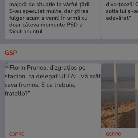
majoră de situație la vârful țării!
divorțează! C
S-au speculat multe, dar știrea
soția lui și-
fulger acum a venit! În urmă cu
adevărat”
doar câteva momente PSD a
făcut anunțul
GSP
GSP.RO
GSP.RO