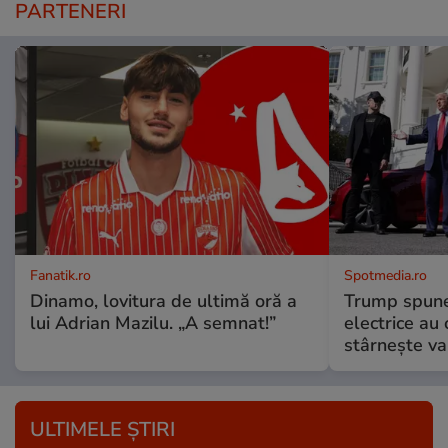
PARTENERI
Fanatik.ro
Spotmedia.ro
Dinamo, lovitura de ultimă oră a
Trump spune 
lui Adrian Mazilu. „A semnat!”
electrice au 
stârnește val
ULTIMELE ȘTIRI