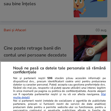
sau bine înțeles
Bani și Afaceri
03 aug.
Cine poate retrage banii din
contul unei persoane decedate
Nouă ne pasă ca datele tale personale să rămână
confidențiale
Noi și partenerii noștri
596
stocăm și/sau accesăm informații pe
Lifestyle
03 aug.
dispozitivul dvs., precum identificatorii cookie unici pentru prelucrarea
datelor cu caracter personal. Puteți accepta sau gestiona preferințele dvs.
făcând clic mai jos, respectiv vă puteți opune utilizării unui interes legitim
în orice moment pe pagina cu politica de confidențialitate. Aceste alegeri
vor fi raportate partenerilor noștri și nu vă vor afecta navigarea.
Mai
multe detalii
Ce este pământul de diatomee
Noi si partenerii nostri (retelele de socializare si agentiile de publicitate
partenere, precum si furnizorii nostri de servicii de date analitice)
și cum se utilizează
prelucram date pentru a permite website-ului sa functioneze, pentru a
personaliza continutul si anunturile publicitare afisate in functie de