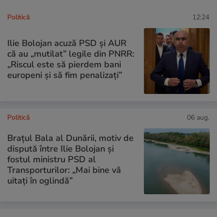
Politică
12:24
Ilie Bolojan acuză PSD și AUR
că au „mutilat” legile din PNRR:
„Riscul este să pierdem bani
europeni și să fim penalizați”
Politică
06 aug.
Brațul Bala al Dunării, motiv de
dispută între Ilie Bolojan și
fostul ministru PSD al
Transporturilor: „Mai bine vă
uitați în oglindă”