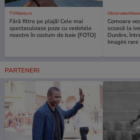
TVMania.ro
ObservatorNews
Fără filtre pe plajă! Cele mai
Comoara vec
spectaculoase poze cu vedetele
scoasă la iv
noastre în costum de baie [FOTO]
Dunăre, într
Imagini rare
PARTENERI