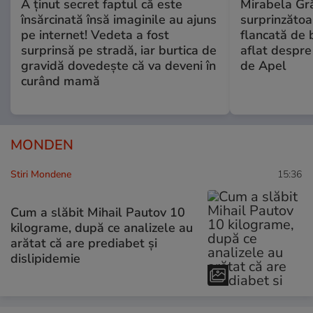
A ținut secret faptul că este
Mirabela Gră
însărcinată însă imaginile au ajuns
surprinzătoar
pe internet! Vedeta a fost
flancată de 
surprinsă pe stradă, iar burtica de
aflat despre
gravidă dovedește că va deveni în
de Apel
curând mamă
MONDEN
Stiri Mondene
15:36
Cum a slăbit Mihail Pautov 10
kilograme, după ce analizele au
arătat că are prediabet și
dislipidemie