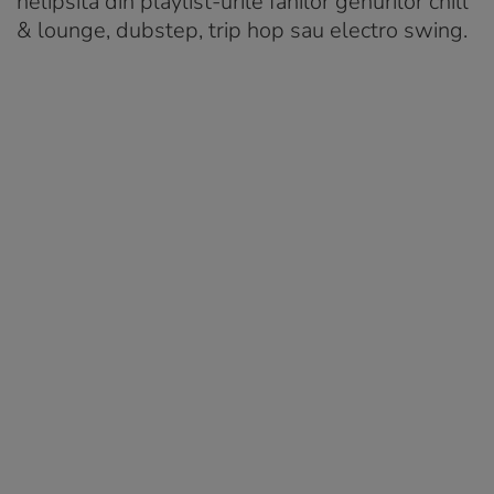
nelipsită din playlist-urile fanilor genurilor chill
& lounge, dubstep, trip hop sau electro swing.