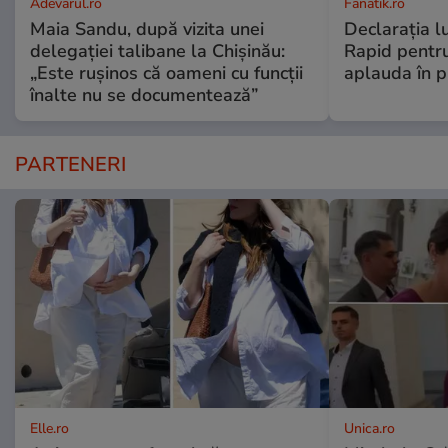
Adevarul.ro
Fanatik.ro
Maia Sandu, după vizita unei
Declarația l
delegației talibane la Chișinău:
Rapid pentru
„Este rușinos că oameni cu funcții
aplauda în pi
înalte nu se documentează”
PARTENERI
Elle.ro
Unica.ro