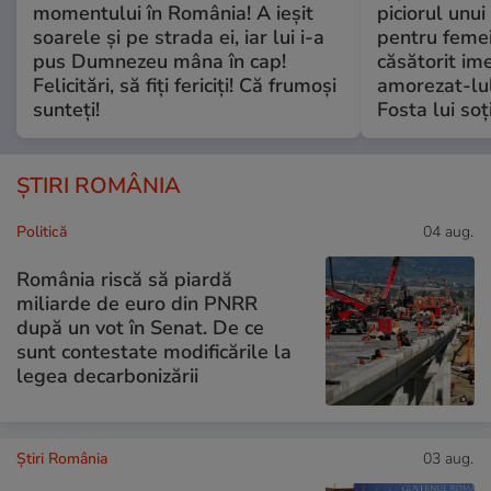
momentului în România! A ieșit
piciorul unui
soarele și pe strada ei, iar lui i-a
pentru femei
pus Dumnezeu mâna în cap!
căsătorit ime
Felicitări, să fiți fericiți! Că frumoși
amorezat-lul
sunteți!
Fosta lui soț
ȘTIRI ROMÂNIA
Politică
04 aug.
România riscă să piardă
miliarde de euro din PNRR
după un vot în Senat. De ce
sunt contestate modificările la
legea decarbonizării
Știri România
03 aug.