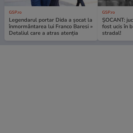
GSP.ro
GSP.ro
Legendarul portar Dida a șocat la
ȘOCANT: jucă
înmormântarea lui Franco Baresi »
fost ucis în 
Detaliul care a atras atenția
stradal!