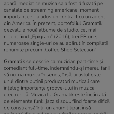
apară imediat ce muzica sa a fost difuzată pe
canalale de streaming americane, moment
important ce i-a adus un contract cu un agent
din America. În prezent, portofoliul Gramatik
dezvaluie nouă albume de studio, cel mai
recent fiind „
Epigram” (2016),
trei EP-uri și
numeroase single-uri ce au apărut în compilatii
renumite precum
„Coffee Shop Selection”
.
Gramatik
se descrie ca muzician part-time și
comediant full-time, îndemnându-și mereu fanii
să nu-i ia muzica în serios, însă, artistul este
unul dintre putinii producatori muzicali care
înțeleg importanța groove-ului in muzica
electronică. Muzica lui Gramatik este încărcată
de elemente funk, jazz si soul, fiind foarte dificil
de constransă într-un anumit tipar, însă