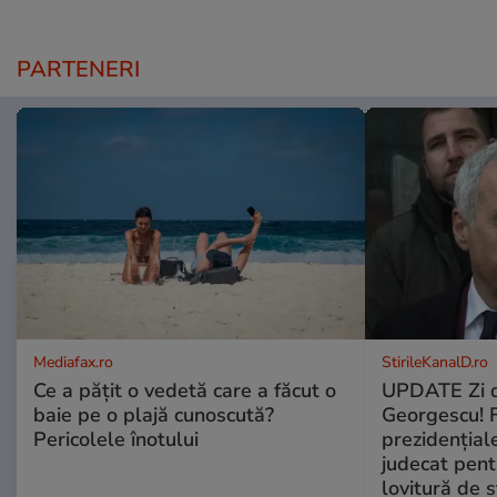
PARTENERI
Mediafax.ro
StirileKanalD.ro
Ce a pățit o vedetă care a făcut o
UPDATE Zi d
baie pe o plajă cunoscută?
Georgescu! F
Pericolele înotului
prezidențiale
judecat pent
lovitură de s