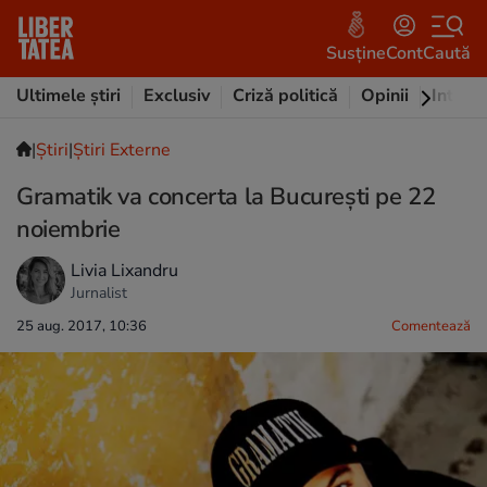
Susține
Cont
Caută
Ultimele știri
Exclusiv
Criză politică
Opinii
Intervi
|
Ştiri
|
Știri Externe
Gramatik va concerta la București pe 22
noiembrie
Livia Lixandru
Jurnalist
25 aug. 2017, 10:36
Comentează