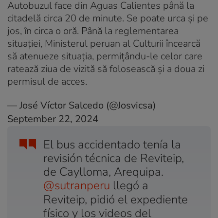
Autobuzul face din Aguas Calientes până la
citadelă circa 20 de minute. Se poate urca și pe
jos, în circa o oră. Până la reglementarea
situației, Ministerul peruan al Culturii încearcă
să atenueze situația, permițându-le celor care
ratează ziua de vizită să folosească și a doua zi
permisul de acces.
— José Víctor Salcedo (@Josvicsa)
September 22, 2024
El bus accidentado tenía la
revisión técnica de Reviteip,
de Caylloma, Arequipa.
@sutranperu
llegó a
Reviteip, pidió el expediente
físico y los videos del