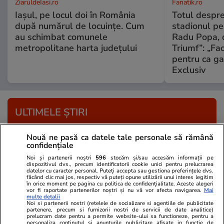
ZiaruldeIasi.ro
Fanatik.ro
Iașul, pe locul doi în România
Totul despr
după numărul de locuințe. Cum
stadionul pe
au schimbat comunele
Radu Popa, d
metropolitane harta județului
Triumf”: „Fa
pentru ca ga
Exclusiv
ULTIMELE ȘTIRI
Nouă ne pasă ca datele tale personale să rămână
Știri România
23:21
confidențiale
Rusia „testează capacitatea de ripostă a
Noi și partenerii noștri
596
stocăm și/sau accesăm informații pe
României, de asta au venit în trei zile
dispozitivul dvs., precum identificatorii cookie unici pentru prelucrarea
datelor cu caracter personal. Puteți accepta sau gestiona preferințele dvs.
făcând clic mai jos, respectiv vă puteți opune utilizării unui interes legitim
consecutive”, crede Traian Băsescu
în orice moment pe pagina cu politica de confidențialitate. Aceste alegeri
vor fi raportate partenerilor noștri și nu vă vor afecta navigarea.
Mai
multe detalii
Noi si partenerii nostri (retelele de socializare si agentiile de publicitate
partenere, precum si furnizorii nostri de servicii de date analitice)
Vacanțe și Cultură
23:12
prelucram date pentru a permite website-ului sa functioneze, pentru a
personaliza continutul si anunturile publicitare afisate in functie de