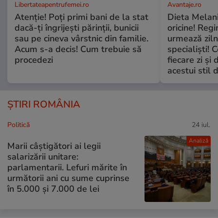
Libertateapentrufemei.ro
Avantaje.ro
Atenție! Poți primi bani de la stat
Dieta Melan
dacă-ți îngrijești părinții, bunicii
oricine! Regi
sau pe cineva vârstnic din familie.
urmează zilni
Acum s-a decis! Cum trebuie să
specialiști! 
procedezi
fiecare zi și 
acestui stil 
ȘTIRI ROMÂNIA
Politică
24 iul.
Analiză
Marii câștigători ai legii
salarizării unitare:
parlamentarii. Lefuri mărite în
următorii ani cu sume cuprinse
în 5.000 și 7.000 de lei