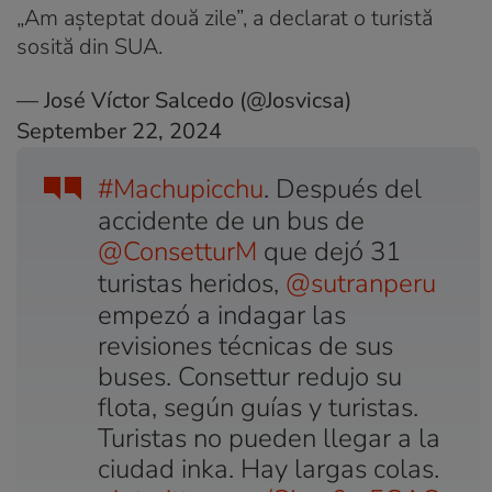
„Am așteptat două zile”, a declarat o turistă
sosită din SUA.
— José Víctor Salcedo (@Josvicsa)
September 22, 2024
#Machupicchu
. Después del
accidente de un bus de
@ConsetturM
que dejó 31
turistas heridos,
@sutranperu
empezó a indagar las
revisiones técnicas de sus
buses. Consettur redujo su
flota, según guías y turistas.
Turistas no pueden llegar a la
ciudad inka. Hay largas colas.