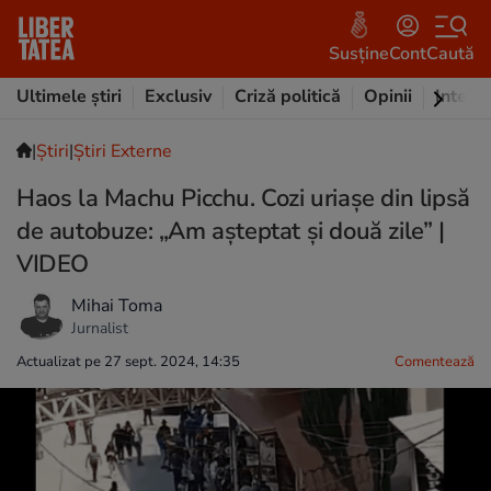
Susține
Cont
Caută
Ultimele știri
Exclusiv
Criză politică
Opinii
Intervi
|
Ştiri
|
Știri Externe
Haos la Machu Picchu. Cozi uriașe din lipsă
de autobuze: „Am așteptat și două zile” |
VIDEO
Mihai Toma
Jurnalist
Actualizat pe 27 sept. 2024, 14:35
Comentează