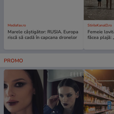
Mediafax.ro
StirileKanalD.ro
Marele câștigător: RUSIA. Europa
Femeie lovit
riscă să cadă în capcana dronelor
făcea plajă: „
PROMO