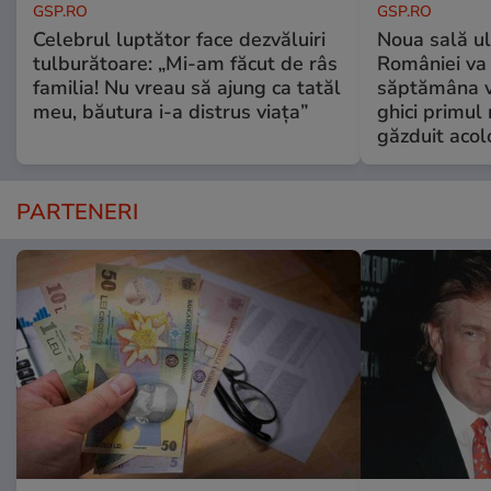
GSP.RO
GSP.RO
Celebrul luptător face dezvăluiri
Noua sală u
tulburătoare: „Mi-am făcut de râs
României va 
familia! Nu vreau să ajung ca tatăl
săptămâna vi
meu, băutura i-a distrus viața”
ghici primul 
găzduit acol
PARTENERI