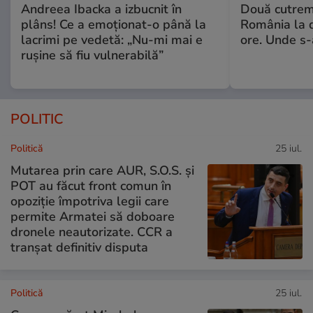
Andreea Ibacka a izbucnit în
Două cutrem
plâns! Ce a emoționat-o până la
România la d
lacrimi pe vedetă: „Nu-mi mai e
ore. Unde s
rușine să fiu vulnerabilă”
POLITIC
Politică
25 iul.
Mutarea prin care AUR, S.O.S. și
POT au făcut front comun în
opoziție împotriva legii care
permite Armatei să doboare
dronele neautorizate. CCR a
tranșat definitiv disputa
Politică
25 iul.