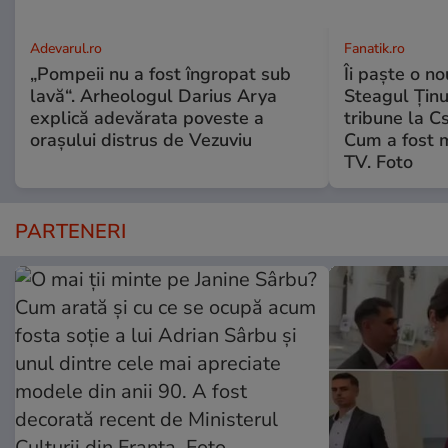
Adevarul.ro
Fanatik.ro
„Pompeii nu a fost îngropat sub
Îi paște o no
lavă“. Arheologul Darius Arya
Steagul Ținut
explică adevărata poveste a
tribune la C
orașului distrus de Vezuviu
Cum a fost 
TV. Foto
PARTENERI