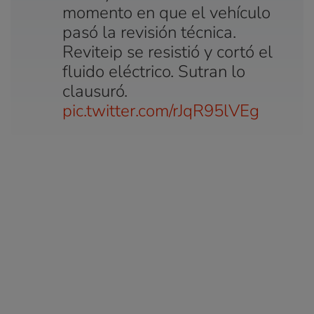
momento en que el vehículo
pasó la revisión técnica.
Reviteip se resistió y cortó el
fluido eléctrico. Sutran lo
clausuró.
pic.twitter.com/rJqR95lVEg