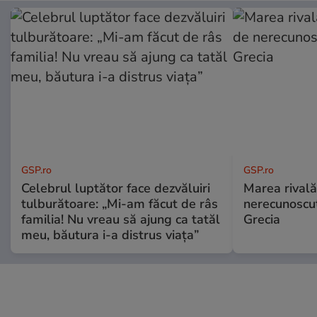
GSP.ro
GSP.ro
Celebrul luptător face dezvăluiri
Marea rivală
tulburătoare: „Mi-am făcut de râs
nerecunoscut
familia! Nu vreau să ajung ca tatăl
Grecia
meu, băutura i-a distrus viața”