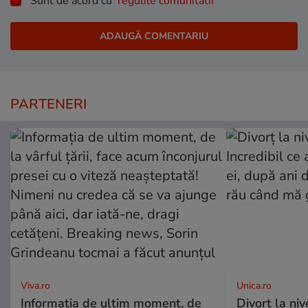
Sunt de acord cu
regulile comunitatii
PARTENERI
Viva.ro
Unica.ro
Informația de ultim moment, de
Divorț la nive