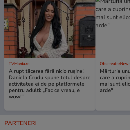
TVMania.ro
ObservatorNews
A rupt tăcerea fără nicio rușine!
Mărturia unu
Daniela Crudu spune totul despre
care a cupri
activitatea ei de pe platformele
mai sunt eli
pentru adulți: „Fac ce vreau, e
arde"
wow!”
PARTENERI