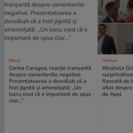
Elle.ro
Unica.ro
Corina Caragea, reacție tranșantă
Mirabela Gră
despre comentariile negative.
surprinzătoar
Prezentatoarea a dezvăluit că a
flancată de 
fost jignită și amenințată: „Un
aflat despre
lucru cred că e important de spus
de Apel
clar...”