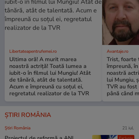
Libertateapentrufemei.ro
Avantaje.ro
Ultima oră! A murit marea
Trist, foarte
noastră actriță! Toată lumea a
împreună, în
iubit-o în filmul lui Mungiu! Atât
noastră actri
de tânără, atât de talentată.
lui Mungiu, ș
Acum e împreună cu soțul ei,
TVR au fost 
regretatul realizator de la TVR
până când mo
ȘTIRI ROMÂNIA
Știri România
21 iul.
Proiectul de reformă a ANI
Exclusiv