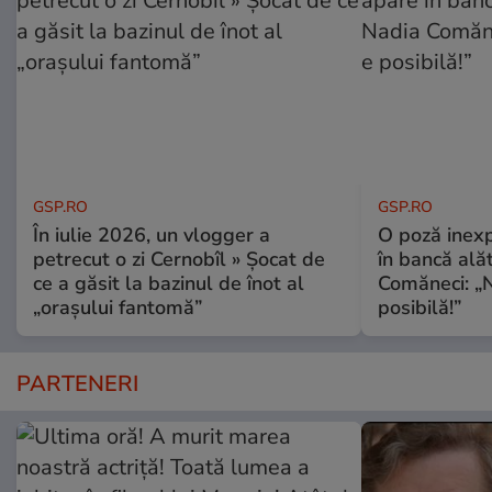
GSP.RO
GSP.RO
În iulie 2026, un vlogger a
O poză inexp
petrecut o zi Cernobîl » Șocat de
în bancă ală
ce a găsit la bazinul de înot al
Comăneci: „N
„orașului fantomă”
posibilă!”
PARTENERI