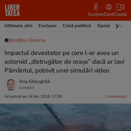
Susține
Cont
Caută
Ultimele știri
Exclusiv
Criză politică
Opinii
Video
|
Ştiri
|
Știri Externe
Impactul devastator pe care l-ar avea un
asteroid „distrugător de orașe” dacă ar lovi
Pământul, potrivit unei simulări video
Ana Gherghiță
Jurnalist
Actualizat pe 14 feb. 2025, 17:59
Comentează