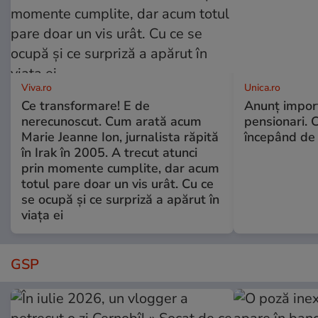
Viva.ro
Unica.ro
Ce transformare! E de
Anunț impor
nerecunoscut. Cum arată acum
pensionari. 
Marie Jeanne Ion, jurnalista răpită
începând de 
în Irak în 2005. A trecut atunci
prin momente cumplite, dar acum
totul pare doar un vis urât. Cu ce
se ocupă și ce surpriză a apărut în
viața ei
GSP