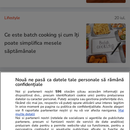
Lifestyle
20 iul.
Ce este batch cooking și cum îți
poate simplifica mesele
săptămânale
Lifestyle
20 iul.
Nouă ne pasă ca datele tale personale să rămână
confidențiale
Noi și partenerii noștri
596
stocăm și/sau accesăm informații pe
dispozitivul dvs., precum identificatorii cookie unici pentru prelucrarea
Ce este agar-agar și cum se
datelor cu caracter personal. Puteți accepta sau gestiona preferințele dvs.
făcând clic mai jos, respectiv vă puteți opune utilizării unui interes legitim
utilizează
în orice moment pe pagina cu politica de confidențialitate. Aceste alegeri
vor fi raportate partenerilor noștri și nu vă vor afecta navigarea.
Mai
multe detalii
Noi si partenerii nostri (retelele de socializare si agentiile de publicitate
partenere, precum si furnizorii nostri de servicii de date analitice)
prelucram date pentru a permite website-ului sa functioneze, pentru a
personaliza continutul si anunturile publicitare afisate in functie de