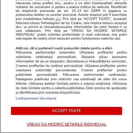
interesele si/sau profilul dvs., pentru a va oferi functionalitati aferente
retelelor de socializare si pentru a analiza traficul pe website. Beneficiati
Știri România
21 iul.
de drepturile prevazute de art. 15-22 din GDPR in legatura cu
prelucrarea datelor cu caracter personal. Aceste drepturi pot fi exercitate
Ministerul Muncii spune că
prin modalitatea indicata
aici
. Prin click pe “ACCEPT TOATE”, acceptati
folosirea tuturor Tehnologiilor de tip Cookie, care implica inclusiv acceptul
decizia Curții de Apel București
dvs. cu privire la stocarea/accesarea informatiilor de catre Vendor-ii cu
care colaboram. Prin click pe “VREAU SA MODIFIC SETARILE
privind noua lege a salarizării s-
INDIVIDUAL” puteti schimba preferintele in mod individual, mai putin
cele legate de cookie strict necesare pentru functionarea website-ului.
a dat chiar în ziua înregistrării
Atât noi, cât și partenerii noștri prelucrăm datele pentru a oferi:
dosarului, fără citare
Măsurarea performanței reclamelor. Utilizarea profilurilor pentru
selectarea conținutului personalizat. Stocarea și/sau accesarea
informațiilor de pe un dispozitiv. Dezvoltarea și îmbunătățirea serviciilor.
Crearea profilurilor de conținut personalizat. Utilizarea profilurilor pentru
Știri România
21 iul.
selectarea publicității personalizate. Crearea profilurilor pentru
publicitate personalizată. Măsurarea performanței conținutului.
Încă două victime mutate din
Înțelegerea publicului prin statistici sau combinații de date din surse
diferite. Utilizarea datelor limitate pentru a selecta conținutul. Utilizarea
azilele ilegale din Bihor au
de date limitate pentru a selecta publicitatea. Date precise de geolocație
și identificarea prin scanarea dispozitivului.
murit, anunță Dragoș Pîslaru.
Listă parteneri (furnizori)
Un bărbat a fugit din centrul în
ACCEPT TOATE
care era internat
VREAU SA MODIFIC SETARILE INDIVIDUAL
Știri România
21 iul.