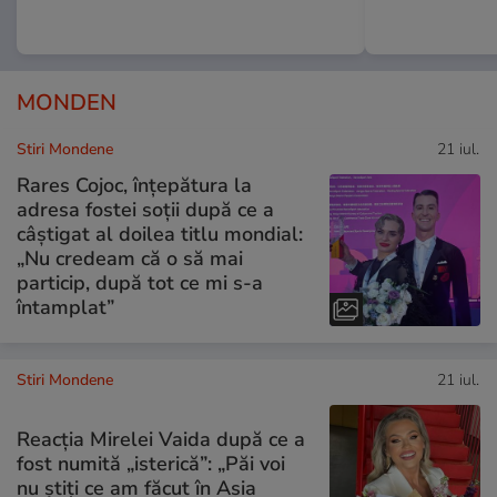
MONDEN
Stiri Mondene
21 iul.
Rares Cojoc, înțepătura la
adresa fostei soții după ce a
câștigat al doilea titlu mondial:
„Nu credeam că o să mai
particip, după tot ce mi s-a
întamplat”
Stiri Mondene
21 iul.
Reacția Mirelei Vaida după ce a
fost numită „isterică”: „Păi voi
nu știți ce am făcut în Asia