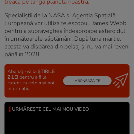
treacă pe lângă planeta noastră.
Specialiștii de la NASA și Agenția Spațială
Europeană vor utiliza telescopul James Webb
pentru a supraveghea îndeaproape asteroidul
în următoarele săptămâni. După luna martie,
acesta va dispărea din peisaj și nu va mai reveni
până în 2028.
Abonați-vă la
ȘTIRILE
ZILEI
pentru a fi la
ABONEAZĂ-TE
curent cu cele mai noi
informații.
URMĂREȘTE CEL MAI NOU VIDEO