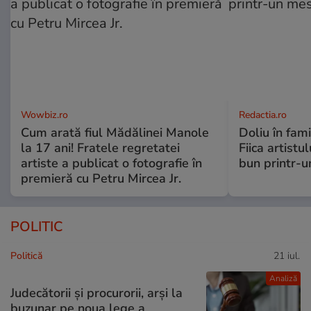
Wowbiz.ro
Redactia.ro
Cum arată fiul Mădălinei Manole
Doliu în fami
la 17 ani! Fratele regretatei
Fiica artistu
artiste a publicat o fotografie în
bun printr-u
premieră cu Petru Mircea Jr.
POLITIC
Politică
21 iul.
Analiză
Judecătorii și procurorii, arși la
buzunar pe noua lege a