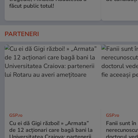
făcut public totul!
PARTENERI
GSP.ro
GSP.ro
Cu ei dă Gigi război! » „Armata”
Fanii sunt în 
de 12 acționari care bagă bani la
nerecunoscut
Universitatea Craiova: partenerii
doctorul ved