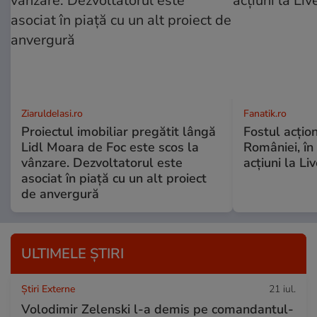
ZiaruldeIasi.ro
Fanatik.ro
Proiectul imobiliar pregătit lângă
Fostul acțio
Lidl Moara de Foc este scos la
României, în
vânzare. Dezvoltatorul este
acțiuni la Li
asociat în piață cu un alt proiect
de anvergură
ULTIMELE ȘTIRI
Știri Externe
21 iul.
Volodimir Zelenski l-a demis pe comandantul-