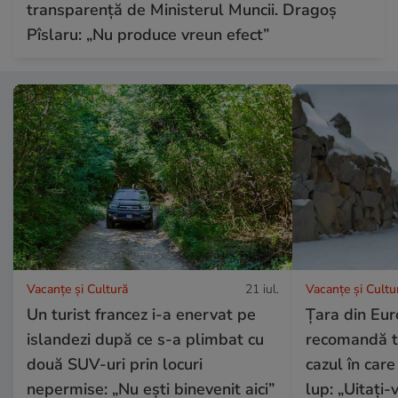
transparență de Ministerul Muncii. Dragoș
Pîslaru: „Nu produce vreun efect”
Vacanțe și Cultură
21 iul.
Vacanțe și Cultu
Un turist francez i-a enervat pe
Țara din Eur
islandezi după ce s-a plimbat cu
recomandă tur
două SUV-uri prin locuri
cazul în care
nepermise: „Nu ești binevenit aici”
lup: „Uitați-v