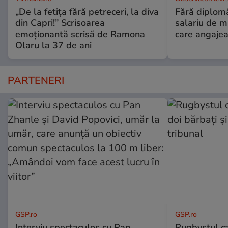
„De la fetița fără petreceri, la diva
Fără diplomă
din Capri!” Scrisoarea
salariu de mi
emoționantă scrisă de Ramona
care angajea
Olaru la 37 de ani
PARTENERI
GSP.ro
GSP.ro
Interviu spectaculos cu Pan
Rugbystul ca