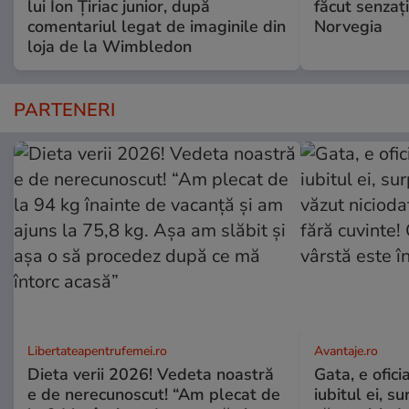
lui Ion Țiriac junior, după
făcut senzați
comentariul legat de imaginile din
Norvegia
loja de la Wimbledon
PARTENERI
Libertateapentrufemei.ro
Avantaje.ro
Dieta verii 2026! Vedeta noastră
Gata, e ofici
e de nerecunoscut! “Am plecat de
iubitul ei, s