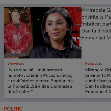
Wowbiz.ro
Redactia.ro
„Nu vreau să-i mai pronunț
Mirabela Gră
numele”. Cristina Pucean, mesaj
privirile la 
cu subînțeles pentru Bogdan de
a îmbrăcat p
la Ploiești: „Să-i dea Dumnezeu
Dan la dineu
după suflet”
Emmanuel M
POLITIC