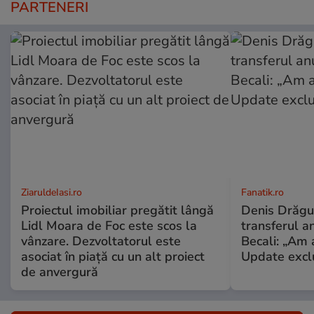
PARTENERI
ZiaruldeIasi.ro
Fanatik.ro
Proiectul imobiliar pregătit lângă
Denis Drăguș
Lidl Moara de Foc este scos la
transferul an
vânzare. Dezvoltatorul este
Becali: „Am a
asociat în piață cu un alt proiect
Update excl
de anvergură