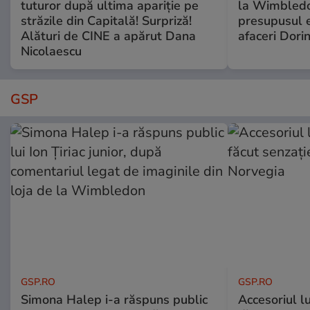
tuturor după ultima apariție pe
la Wimbledo
străzile din Capitală! Surpriză!
presupusul e
Alături de CINE a apărut Dana
afaceri Dori
Nicolaescu
GSP
GSP.RO
GSP.RO
Simona Halep i-a răspuns public
Accesoriul l