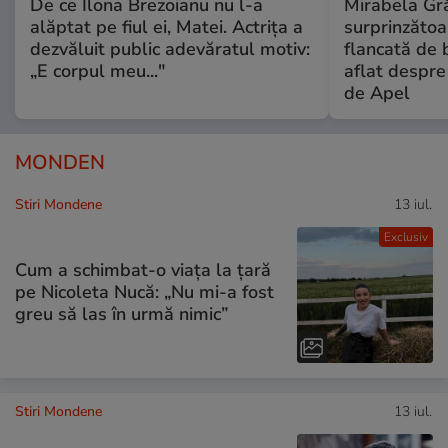
De ce Ilona Brezoianu nu l-a
Mirabela Gră
alăptat pe fiul ei, Matei. Actrița a
surprinzătoar
dezvăluit public adevăratul motiv:
flancată de 
„E corpul meu..."
aflat despre
de Apel
MONDEN
Stiri Mondene
13 iul.
Exclusiv
Cum a schimbat-o viața la țară
pe Nicoleta Nucă: „Nu mi-a fost
greu să las în urmă nimic”
Stiri Mondene
13 iul.