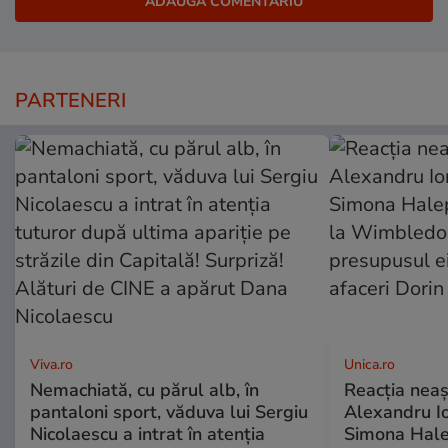
PARTENERI
Viva.ro
Unica.ro
Nemachiată, cu părul alb, în
Reacția neaș
pantaloni sport, văduva lui Sergiu
Alexandru Io
Nicolaescu a intrat în atenția
Simona Halep