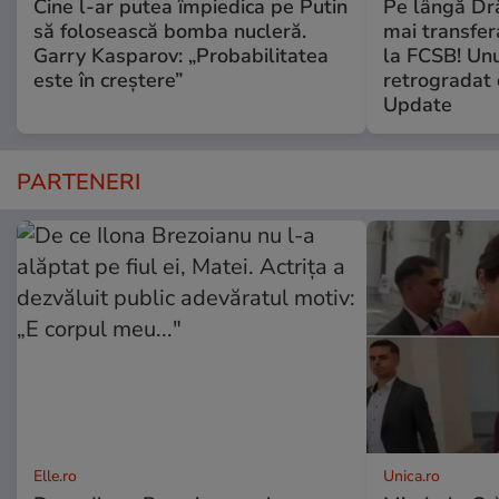
Cine l-ar putea împiedica pe Putin
Pe lângă Dră
să folosească bomba nucleră.
mai transfera
Garry Kasparov: „Probabilitatea
la FCSB! Unu
este în creștere”
retrogradat 
Update
PARTENERI
Elle.ro
Unica.ro