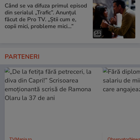
Când se va difuza primul episod
din serialul „Trafic”. Anunțul
făcut de Pro TV. „Știi cum e,
copii mici, probleme mici…”
PARTENERI
TVMania.ro
ObservatorNews