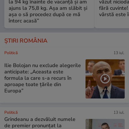
la 94 kg înainte de vacanță și am
văzut nicioda
ajuns la 75,8 kg. Așa am slăbit și
fără cuvinte!
așa o să procedez după ce mă
vârstă este î
întorc acasă”
ȘTIRI ROMÂNIA
Politică
13 iul.
Ilie Bolojan nu exclude alegerile
anticipate: „Aceasta este
formula la care s-a recurs în
aproape toate ţările din
Europa”
Politică
13 iul.
Grindeanu a dezvăluit numele
de premier pronunțat la