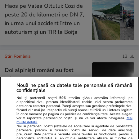
Haos pe Valea Oltului: Cozi de
peste 20 de kilometri pe DN 7,
în urma unui accident între un
autoturism și un TIR la Boița
Știri România
13 iul.
Doi alpiniști români au fost
găsiți morți, pe fundul unei
Nouă ne pasă ca datele tale personale să rămână
crevase din Masivul Gran
confidențiale
Paradiso, în Alpii italieni
Noi și partenerii noștri
596
stocăm și/sau accesăm informații pe
dispozitivul dvs., precum identificatorii cookie unici pentru prelucrarea
datelor cu caracter personal. Puteți accepta sau gestiona preferințele dvs.
făcând clic mai jos, respectiv vă puteți opune utilizării unui interes legitim
în orice moment pe pagina cu politica de confidențialitate. Aceste alegeri
vor fi raportate partenerilor noștri și nu vă vor afecta navigarea.
Mai
Știri România
13 iul.
multe detalii
Noi si partenerii nostri (retelele de socializare si agentiile de publicitate
Camere cu mucegai, piscine
partenere, precum si furnizorii nostri de servicii de date analitice)
prelucram date pentru a permite website-ului sa functioneze, pentru a
periculoase și mâncare
personaliza continutul si anunturile publicitare afisate in functie de