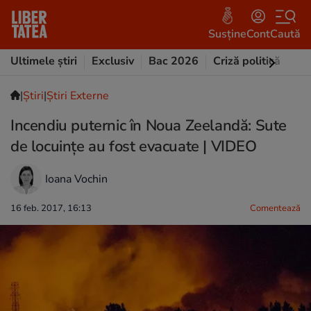
Susține
Cont
Caută
Ultimele știri
Exclusiv
Bac 2026
Criză politică
Opi
|
Ştiri
|
Știri Externe
Incendiu puternic în Noua Zeelandă: Sute
de locuințe au fost evacuate | VIDEO
Ioana Vochin
16 feb. 2017, 16:13
Comentează