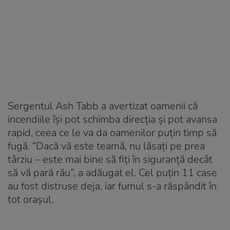
Sergentul Ash Tabb a avertizat oamenii că
incendiile îşi pot schimba direcţia şi pot avansa
rapid, ceea ce le va da oamenilor puţin timp să
fugă. “Dacă vă este teamă, nu lăsaţi pe prea
târziu – este mai bine să fiţi în siguranţă decât
să vă pară rău”, a adăugat el. Cel puţin 11 case
au fost distruse deja, iar fumul s-a răspândit în
tot oraşul.