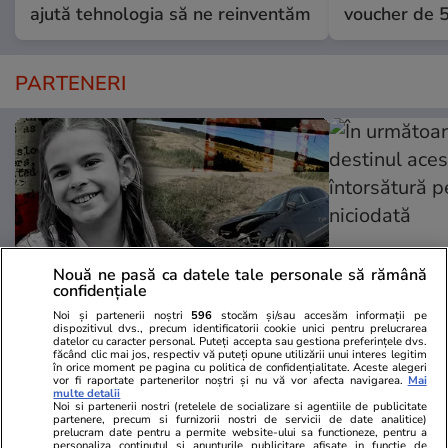
ajută tehnologia să ne reinventăm
voucher de 5
PARTENERI
Nouă ne pasă ca datele tale personale să rămână
confidențiale
Noi și partenerii noștri
596
stocăm și/sau accesăm informații pe
dispozitivul dvs., precum identificatorii cookie unici pentru prelucrarea
datelor cu caracter personal. Puteți accepta sau gestiona preferințele dvs.
Wowbiz.ro
Redactia.ro
făcând clic mai jos, respectiv vă puteți opune utilizării unui interes legitim
în orice moment pe pagina cu politica de confidențialitate. Aceste alegeri
Durere fără margini după
În următoare
vor fi raportate partenerilor noștri și nu vă vor afecta navigarea.
Mai
moartea Raisei, fetița de 9 ani
destinul ace
multe detalii
Noi si partenerii nostri (retelele de socializare si agentiile de publicitate
ucisă în accidentul de la Cluj.
întorsătură p
partenere, precum si furnizorii nostri de servicii de date analitice)
prelucram date pentru a permite website-ului sa functioneze, pentru a
Mesajul sfâșietor al mamei sale:
niciodată
personaliza continutul si anunturile publicitare afisate in functie de