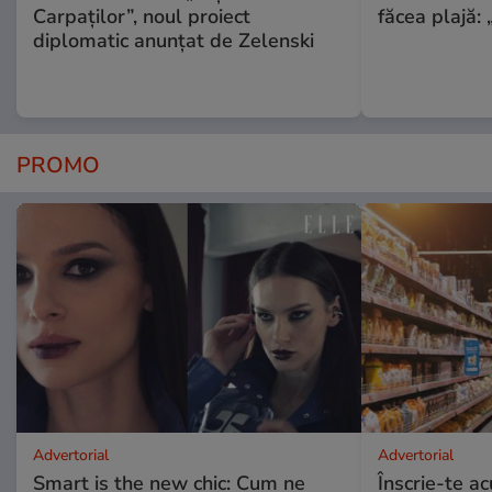
Carpaților”, noul proiect
făcea plajă: „
diplomatic anunțat de Zelenski
PROMO
Advertorial
Advertorial
Smart is the new chic: Cum ne
Înscrie-te ac