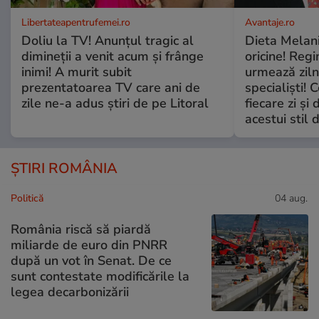
Libertateapentrufemei.ro
Avantaje.ro
Doliu la TV! Anunțul tragic al
Dieta Melan
dimineții a venit acum și frânge
oricine! Regi
inimi! A murit subit
urmează zilni
prezentatoarea TV care ani de
specialiști! 
zile ne-a adus știri de pe Litoral
fiecare zi și 
acestui stil 
ȘTIRI ROMÂNIA
Politică
04 aug.
România riscă să piardă
miliarde de euro din PNRR
după un vot în Senat. De ce
sunt contestate modificările la
legea decarbonizării