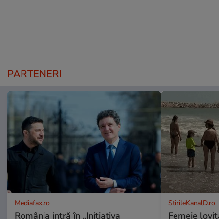
PARTENERI
Mediafax.ro
StirileKanalD.ro
România intră în „Inițiativa
Femeie lovit