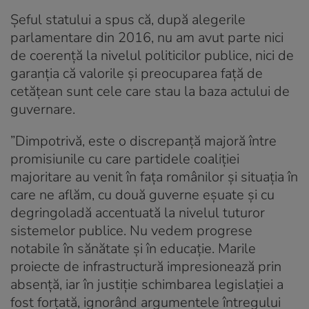
Șeful statului a spus că, după alegerile
parlamentare din 2016, nu am avut parte nici
de coerență la nivelul politicilor publice, nici de
garanția că valorile și preocuparea față de
cetățean sunt cele care stau la baza actului de
guvernare.
”Dimpotrivă, este o discrepanță majoră între
promisiunile cu care partidele coaliției
majoritare au venit în fața românilor și situația în
care ne aflăm, cu două guverne eșuate și cu
degringoladă accentuată la nivelul tuturor
sistemelor publice. Nu vedem progrese
notabile în sănătate și în educație. Marile
proiecte de infrastructură impresionează prin
absență, iar în justiție schimbarea legislației a
fost forțată, ignorând argumentele întregului