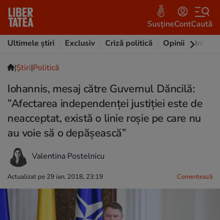
Susține
Cont
Caută
Ultimele știri
Exclusiv
Criză politică
Opinii
Intervi
|
Ştiri
|
Politică
Iohannis, mesaj către Guvernul Dăncilă:
”Afectarea independenței justiției este de
neacceptat, există o linie roșie pe care nu
au voie să o depășească”
Valentina Postelnicu
Actualizat pe 29 ian. 2018, 23:19
Comentează