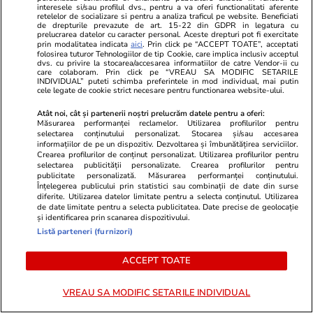
„Te iubim…”
interesele si/sau profilul dvs., pentru a va oferi functionalitati aferente
retelelor de socializare si pentru a analiza traficul pe website. Beneficiati
de drepturile prevazute de art. 15-22 din GDPR in legatura cu
prelucrarea datelor cu caracter personal. Aceste drepturi pot fi exercitate
prin modalitatea indicata
aici
. Prin click pe “ACCEPT TOATE”, acceptati
POLITIC
folosirea tuturor Tehnologiilor de tip Cookie, care implica inclusiv acceptul
dvs. cu privire la stocarea/accesarea informatiilor de catre Vendor-ii cu
care colaboram. Prin click pe “VREAU SA MODIFIC SETARILE
INDIVIDUAL” puteti schimba preferintele in mod individual, mai putin
Politică
04 aug.
cele legate de cookie strict necesare pentru functionarea website-ului.
Atât noi, cât și partenerii noștri prelucrăm datele pentru a oferi:
România riscă să piardă
Măsurarea performanței reclamelor. Utilizarea profilurilor pentru
miliarde de euro din PNRR
selectarea conținutului personalizat. Stocarea și/sau accesarea
informațiilor de pe un dispozitiv. Dezvoltarea și îmbunătățirea serviciilor.
după un vot în Senat. De ce
Crearea profilurilor de conținut personalizat. Utilizarea profilurilor pentru
sunt contestate modificările la
selectarea publicității personalizate. Crearea profilurilor pentru
legea decarbonizării
publicitate personalizată. Măsurarea performanței conținutului.
Înțelegerea publicului prin statistici sau combinații de date din surse
diferite. Utilizarea datelor limitate pentru a selecta conținutul. Utilizarea
de date limitate pentru a selecta publicitatea. Date precise de geolocație
și identificarea prin scanarea dispozitivului.
Politică
04 aug.
Listă parteneri (furnizori)
ACCEPT TOATE
Nicușor Dan a promulgat legile
privind plafonarea prețului la
VREAU SA MODIFIC SETARILE INDIVIDUAL
carburanți și TVA de 9% la