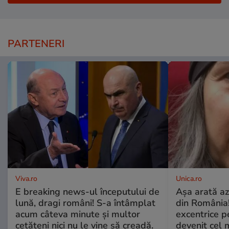
PARTENERI
Viva.ro
Unica.ro
E breaking news-ul începutului de
Așa arată az
lună, dragi români! S-a întâmplat
din România!
acum câteva minute și multor
excentrice pe
cetățeni nici nu le vine să creadă.
devenit cel 