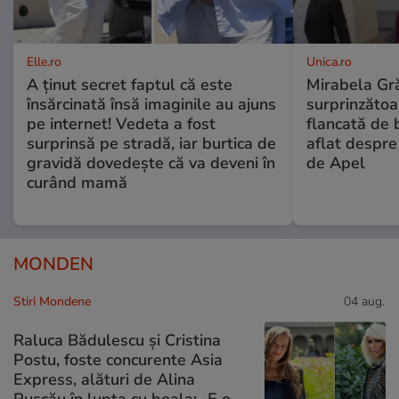
Elle.ro
Unica.ro
A ținut secret faptul că este
Mirabela Gră
însărcinată însă imaginile au ajuns
surprinzătoar
pe internet! Vedeta a fost
flancată de 
surprinsă pe stradă, iar burtica de
aflat despre
gravidă dovedește că va deveni în
de Apel
curând mamă
MONDEN
Stiri Mondene
04 aug.
Raluca Bădulescu și Cristina
Postu, foste concurente Asia
Express, alături de Alina
Pușcău în lupta cu boala: „E o