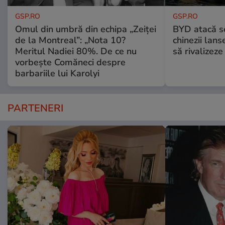
GSP.RO
GSP.RO
Omul din umbră din echipa „Zeiței
BYD atacă s
de la Montreal”: „Nota 10?
chinezii lans
Meritul Nadiei 80%. De ce nu
să rivalize
vorbește Comăneci despre
barbariile lui Karolyi
PARTENERI