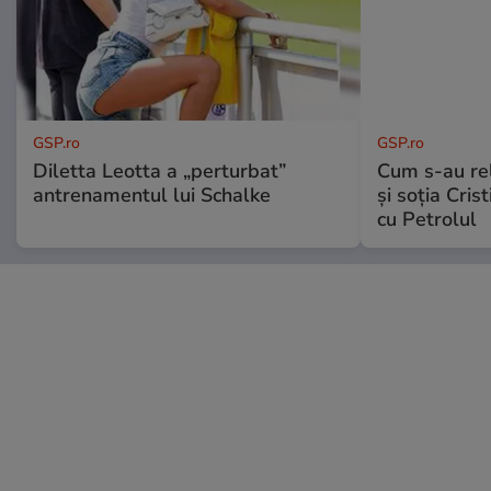
GSP.ro
GSP.ro
Diletta Leotta a „perturbat”
Cum s-au re
antrenamentul lui Schalke
și soția Cris
cu Petrolul