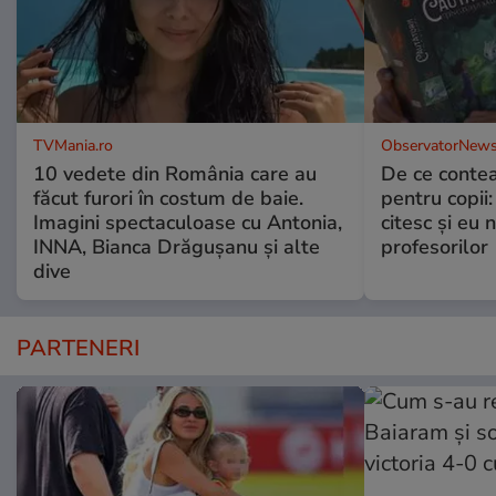
TVMania.ro
ObservatorNews
10 vedete din România care au
De ce contea
făcut furori în costum de baie.
pentru copii
Imagini spectaculoase cu Antonia,
citesc și eu 
INNA, Bianca Drăgușanu și alte
profesorilor
dive
PARTENERI