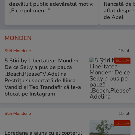
dezvăluit public adevăratul motiv:
flancată de 
„E corpul meu..."
aflat despre
de Apel
MONDEN
Stiri Mondene
15 iul.
5 Știri by Libertatea- Monden:
Exclusiv
De ce Selly a pus pe pauză
„Beach,Please”?/ Adelina
Pestrițu suspectată de Ilinca
Vandici și Teo Trandafir că le-a
blocat pe Instagram
Stiri Mondene
15 iul.
Exclusiv
Loredana a ajuns cu elicopterul