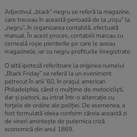
Adjectivul „black”-negru se referă la magazine,
care treceau în această perioadă de la „roşu” la
„negru”, în organizarea contabilă, efectuată
manual. În acest proces, contabilii marcau cu
cerneală roşie pierderile pe care le aveau
magazinele, iar cu negru profiturile înregistrate.
O altă ipoteză referitoare la originea numelui
„Black Friday” se referă la un eveniment
petrecut în anii ’60, în oraşul american
Philadelphia, când o mulţime de motociclişti,
dar şi pietoni, au intrat într-o altercaţie cu
forţele de ordine ale poliţiei. De asemenea, a
fost formulată ideea conform căreia această zi
de vineri aminteşte de puternica criză
economică din anul 1869.