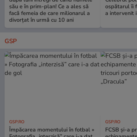
său e în prim-plan! Ce a ales să
ospătarul îi 
facă femeia de care milionarul a
a intervenit
divorțat în urmă cu 10 ani
GSP
GSP.RO
GSP.RO
Împăcarea momentului în fotbal »
FCSB și-a pr
Fotografia „interzisă” care i-a dat
echipamente 