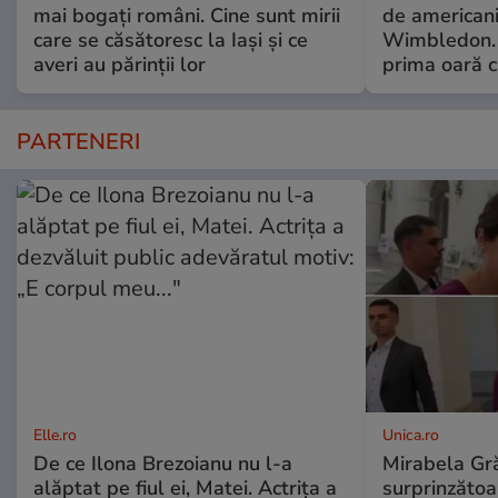
mai bogați români. Cine sunt mirii
de americani
care se căsătoresc la Iași și ce
Wimbledon. 
averi au părinții lor
prima oară c
PARTENERI
Elle.ro
Unica.ro
De ce Ilona Brezoianu nu l-a
Mirabela Gră
alăptat pe fiul ei, Matei. Actrița a
surprinzătoar