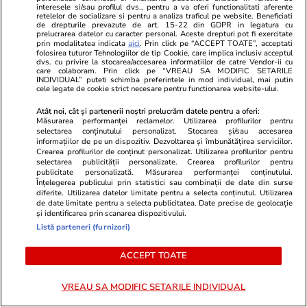
PARTENERI
interesele si/sau profilul dvs., pentru a va oferi functionalitati aferente
retelelor de socializare si pentru a analiza traficul pe website. Beneficiati
de drepturile prevazute de art. 15-22 din GDPR in legatura cu
prelucrarea datelor cu caracter personal. Aceste drepturi pot fi exercitate
prin modalitatea indicata
aici
. Prin click pe “ACCEPT TOATE”, acceptati
folosirea tuturor Tehnologiilor de tip Cookie, care implica inclusiv acceptul
dvs. cu privire la stocarea/accesarea informatiilor de catre Vendor-ii cu
care colaboram. Prin click pe “VREAU SA MODIFIC SETARILE
INDIVIDUAL” puteti schimba preferintele in mod individual, mai putin
cele legate de cookie strict necesare pentru functionarea website-ului.
Atât noi, cât și partenerii noștri prelucrăm datele pentru a oferi:
Măsurarea performanței reclamelor. Utilizarea profilurilor pentru
selectarea conținutului personalizat. Stocarea și/sau accesarea
informațiilor de pe un dispozitiv. Dezvoltarea și îmbunătățirea serviciilor.
Crearea profilurilor de conținut personalizat. Utilizarea profilurilor pentru
selectarea publicității personalizate. Crearea profilurilor pentru
publicitate personalizată. Măsurarea performanței conținutului.
Mediafax.ro
Wowbiz.ro
Înțelegerea publicului prin statistici sau combinații de date din surse
diferite. Utilizarea datelor limitate pentru a selecta conținutul. Utilizarea
Destin incredibil: Messi l-a
Cum arată f
de date limitate pentru a selecta publicitatea. Date precise de geolocație
îmbăiat pe bebelușul Yamal.
la 17 ani! Fr
și identificarea prin scanarea dispozitivului.
Listă parteneri (furnizori)
Acum se înfruntă în finala Cupei
artiste a pub
Mondiale
premieră cu 
ACCEPT TOATE
VREAU SA MODIFIC SETARILE INDIVIDUAL
PROMO