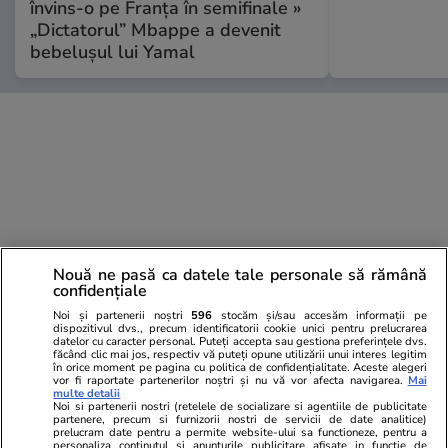
învins-o pe Franța în semifinale »
„Dictatorul” Mbappe a devenit
bebelușul lui Yamal
Nouă ne pasă ca datele tale personale să rămână
confidențiale
Noi și partenerii noștri
596
stocăm și/sau accesăm informații pe
dispozitivul dvs., precum identificatorii cookie unici pentru prelucrarea
datelor cu caracter personal. Puteți accepta sau gestiona preferințele dvs.
făcând clic mai jos, respectiv vă puteți opune utilizării unui interes legitim
în orice moment pe pagina cu politica de confidențialitate. Aceste alegeri
vor fi raportate partenerilor noștri și nu vă vor afecta navigarea.
Mai
multe detalii
Noi si partenerii nostri (retelele de socializare si agentiile de publicitate
partenere, precum si furnizorii nostri de servicii de date analitice)
prelucram date pentru a permite website-ului sa functioneze, pentru a
personaliza continutul si anunturile publicitare afisate in functie de