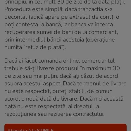
principiu, în cel mult 30 de zile de la data plăţii.
Procedura este simplă: dacă tranzacţia s-a
decontat (adică apare pe extrasul de cont), o
poţi contesta la bancă, iar banca va încerca
recuperarea sumei de bani de la comerciant,
prin intermediul băncii acestuia (operaţiune
numită “refuz de plată”).
Dacă ai făcut comanda online, comerciantul
trebuie să-ţi livreze produsul în maximum 30
de zile sau mai puţin, dacă aţi căzut de acord
asupra acestui aspect. Dacă termenul de livrare
nu este respectat, puteţi stabili, de comun
acord, o nouă dată de livrare. Dacă nici această
dată nu este respectată, ai dreptul la
rezoluţiunea sau rezilierea contractului.
Abonați-vă la
ȘTIRILE