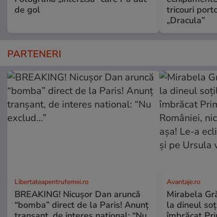
de gol
tricouri porto
„Dracula”
PARTENERI
Libertateapentrufemei.ro
Avantaje.ro
BREAKING! Nicușor Dan aruncă
Mirabela Grăd
“bomba” direct de la Paris! Anunț
la dineul so
tranșant, de interes national: “Nu
îmbrăcat Pr