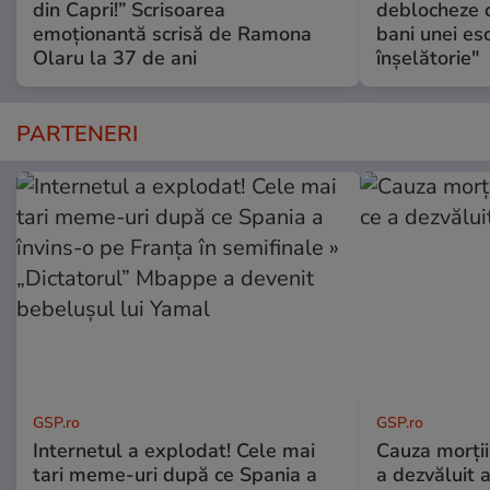
din Capri!” Scrisoarea
deblocheze c
emoționantă scrisă de Ramona
bani unei esc
Olaru la 37 de ani
înşelătorie"
PARTENERI
GSP.ro
GSP.ro
Internetul a explodat! Cele mai
Cauza morții
tari meme-uri după ce Spania a
a dezvăluit 