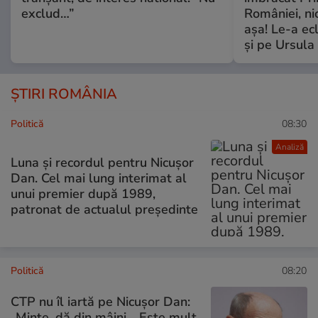
exclud…”
României, ni
așa! Le-a ec
și pe Ursula
ȘTIRI ROMÂNIA
Politică
08:30
Analiză
Luna și recordul pentru Nicușor
Dan. Cel mai lung interimat al
unui premier după 1989,
patronat de actualul președinte
Politică
08:20
CTP nu îl iartă pe Nicușor Dan:
„Minte, dă din mâini… Este mult