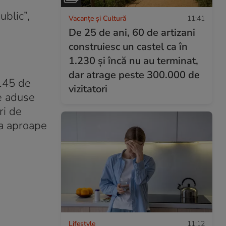
ublic”,
Vacanțe și Cultură
11:41
De 25 de ani, 60 de artizani
construiesc un castel ca în
1.230 și încă nu au terminat,
dar atrage peste 300.000 de
 145 de
vizitatori
ne aduse
ri de
la aproape
Lifestyle
11:12