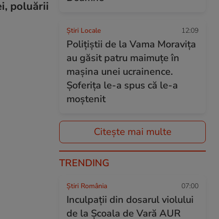
i, poluării
Știri Locale
12:09
Polițiștii de la Vama Moravița
au găsit patru maimuțe în
mașina unei ucrainence.
Șoferița le-a spus că le-a
moștenit
Citește mai multe
TRENDING
Știri România
07:00
Inculpații din dosarul violului
de la Școala de Vară AUR