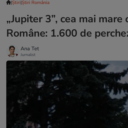
|
Ştiri
|
Știri România
„Jupiter 3”, cea mai mare o
Române: 1.600 de perchezi
Ana Tet
Jurnalist