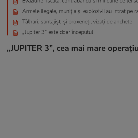
Evaziune fiscală, contrabandă și milioane de lei s
Armele ilegale, muniția și explozivii au intrat pe ra
Tâlhari, șantajiști și proxeneți, vizați de anchete
„Jupiter 3” este doar începutul
„JUPITER 3”, cea mai mare operațiu