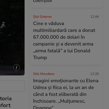
clienților
Știri Externe
12:44
Cine e văduva
multimiliardară care a donat
67.000.000 de dolari în
campanie și a devenit arma
„arma fatală” a lui Donald
Trump
Stiri Mondene
12:26
Imagini emoționante cu Elena
Udrea și fiica ei, la un an de
când a fost eliberată din
toria
închisoare. „Mulțumesc,
efort
Doamne”