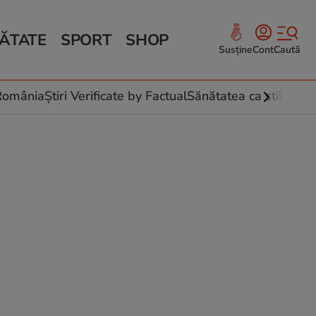
ĂTATE
SPORT
SHOP
Susține
Cont
Caută
Sănătate și Fitness
ce
 culinare
-România
Știri Verificate by Factual
Sănătatea ca stil de vi
 și legume
rea plantelor