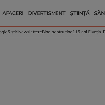
AFACERI
DIVERTISMENT
ȘTIINȚĂ
SĂN
Bani și Afaceri
Monden
Știri Știință
Știri 
Auto
Horoscop
Schimbări climati
Relații
Locuri de muncă
Muzică și Filme
Rețete
ogie
5 știri
Newslettere
Bine pentru tine
115 ani Elveția
Imobiliare.ro
Vacanțe și Cultură
Fructe
eJobs.ro
Îngriji