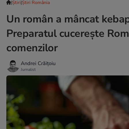
|
Ştiri
|
Știri România
Un român a mâncat kebap 
Preparatul cucerește Româ
comenzilor
Andrei Crăițoiu
Jurnalist