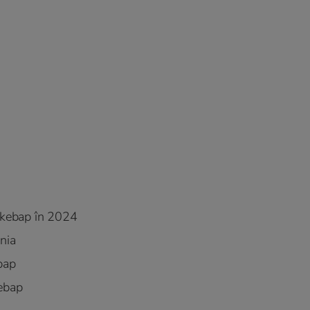
 kebap în 2024
nia
bap
kebap