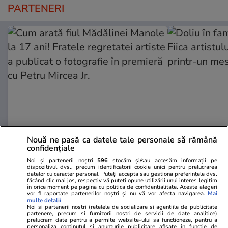
PARTENERI
Nouă ne pasă ca datele tale personale să rămână
Wowbiz.ro
Redactia.ro
confidențiale
Cum arată fiul Mădălinei Manole
Doliu în fami
Noi și partenerii noștri
596
stocăm și/sau accesăm informații pe
la 17 ani! Fratele regretatei
Fiica artistu
dispozitivul dvs., precum identificatorii cookie unici pentru prelucrarea
datelor cu caracter personal. Puteți accepta sau gestiona preferințele dvs.
artiste a publicat o fotografie în
bun printr-u
făcând clic mai jos, respectiv vă puteți opune utilizării unui interes legitim
premieră cu Petru Mircea Jr.
în orice moment pe pagina cu politica de confidențialitate. Aceste alegeri
vor fi raportate partenerilor noștri și nu vă vor afecta navigarea.
Mai
multe detalii
Noi si partenerii nostri (retelele de socializare si agentiile de publicitate
partenere, precum si furnizorii nostri de servicii de date analitice)
prelucram date pentru a permite website-ului sa functioneze, pentru a
POLITIC
personaliza continutul si anunturile publicitare afisate in functie de