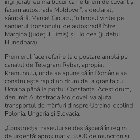
îngrijoraţi, eu mă bucur că ne ţinem de cuvânt şi
facem autostrada Moldovei”, a declarat,
sâmbătă, Marcel Ciolacu, în timpul vizitei pe
şantierul tronsonului de autostradă între
Margina (judeţul Timiş) şi Holdea (judeţul
Hunedoara).
Premierul face referire la o postare amplă pe
canalul de Telegram Rybar, apropiat
Kremlinului, unde se spune că în România se
construiește rapid un drum de la granița cu
Ucraina până la portul Constanța. Acest drum,
denumit Autostrada Moldovei, va ajuta
transportul de mărfuri dinspre Ucraina, ocolind
Polonia, Ungaria și Slovacia.
„Construcția traseului se desfășoară în regim
de urgență: aproximativ 3.000 de muncitori și