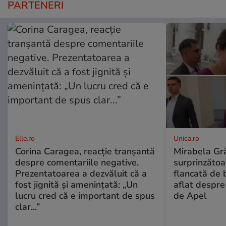
PARTENERI
Elle.ro
Unica.ro
Corina Caragea, reacție tranșantă
Mirabela Gră
despre comentariile negative.
surprinzătoar
Prezentatoarea a dezvăluit că a
flancată de 
fost jignită și amenințată: „Un
aflat despre
lucru cred că e important de spus
de Apel
clar...”