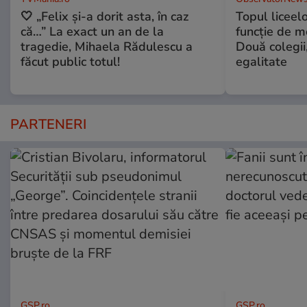
🤍 „Felix și-a dorit asta, în caz
Topul liceel
că…” La exact un an de la
funcție de m
tragedie, Mihaela Rădulescu a
Două colegii,
făcut public totul!
egalitate
PARTENERI
GSP.ro
GSP.ro