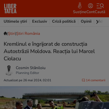
Susține
Cont
Caută
Ultimele știri
Exclusiv
Criză politică
Opinii
Video
|
Ştiri
|
Știri România
Kremlinul e îngrijorat de construcția
Autostrăzii Moldova. Reacția lui Marcel
Ciolacu
Cosmin Stăniloiu
Planning Editor
Actualizat pe 26 mai 2024, 02:01
14 comentarii