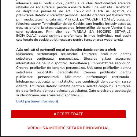
interesele si/sau profilul dvs., pentru a va oferi functionalitati aferente
retelelor de socializare si pentru a analiza traficul pe website. Beneficiati
Politică
21 iul.
de drepturile prevazute de art. 15-22 din GDPR in legatura cu
prelucrarea datelor cu caracter personal. Aceste drepturi pot fi exercitate
prin modalitatea indicata
aici
. Prin click pe “ACCEPT TOATE”, acceptati
Analiză
folosirea tuturor Tehnologiilor de tip Cookie, care implica inclusiv acceptul
Judecătorii și procurorii, arși la
dvs. cu privire la stocarea/accesarea informatiilor de catre Vendor-ii cu
care colaboram. Prin click pe “VREAU SA MODIFIC SETARILE
buzunar pe noua lege a
INDIVIDUAL” puteti schimba preferintele in mod individual, mai putin
salarizării. Diminuare de până la
cele legate de cookie strict necesare pentru functionarea website-ului.
15.000 de lei
Atât noi, cât și partenerii noștri prelucrăm datele pentru a oferi:
Măsurarea performanței reclamelor. Utilizarea profilurilor pentru
selectarea conținutului personalizat. Stocarea și/sau accesarea
informațiilor de pe un dispozitiv. Dezvoltarea și îmbunătățirea serviciilor.
Crearea profilurilor de conținut personalizat. Utilizarea profilurilor pentru
selectarea publicității personalizate. Crearea profilurilor pentru
Politică
21 iul.
publicitate personalizată. Măsurarea performanței conținutului.
Înțelegerea publicului prin statistici sau combinații de date din surse
diferite. Utilizarea datelor limitate pentru a selecta conținutul. Utilizarea
Sorin Grindeanu spune că PSD
de date limitate pentru a selecta publicitatea. Date precise de geolocație
și identificarea prin scanarea dispozitivului.
nu va da „pe mâna inculpatului
Listă parteneri (furnizori)
Ciprian Ciucu” autorizațiile de
construire din București
ACCEPT TOATE
VREAU SA MODIFIC SETARILE INDIVIDUAL