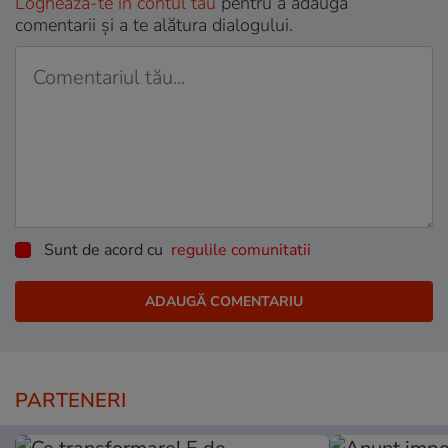
Loghează-te în contul tău
pentru a adăuga
comentarii și a te alătura dialogului.
Sunt de acord cu
regulile comunitatii
PARTENERI