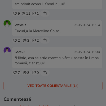
am primit acordul Kremlinului!
9
11
1
Waxxus
25.05.2024, 19:14
Cucuri,a la Marcelino Colacu!
2
2
2
Gore23
25.05.2024, 19:30
*Hibrid, așa se scrie corect cuvântul acesta în limba
română, ziaristule!
7
8
0
VEZI TOATE COMENTARIILE (14)
Comentează