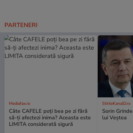
PARTENERI
Mediafax.ro
StirileKanalD.ro
Câte CAFELE poți bea pe zi fără
Sorin Grinde
să-ți afectezi inima? Aceasta este
lui Veștea
LIMITA considerată sigură