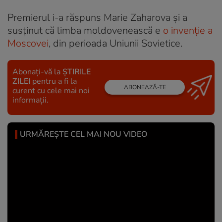
Premierul i-a răspuns Marie Zaharova și a
susținut că limba moldovenească e
o invenție a
Moscovei
, din perioada Uniunii Sovietice.
Abonați-vă la
ȘTIRILE
ZILEI
pentru a fi la
ABONEAZĂ-TE
curent cu cele mai noi
informații.
URMĂREȘTE CEL MAI NOU VIDEO