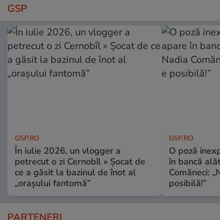
GSP
GSP.RO
GSP.RO
În iulie 2026, un vlogger a
O poză inexp
petrecut o zi Cernobîl » Șocat de
în bancă ală
ce a găsit la bazinul de înot al
Comăneci: „N
„orașului fantomă”
posibilă!”
PARTENERI