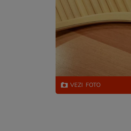
VEZI
FOTO