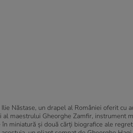
Ilie Năstase, un drapel al României oferit cu a
ai al maestrului Gheorghe Zamfir, instrument m
în miniatură și două cărți biografice ale regret
a acestuia, un pliant semnat de Gheorghe Hagi