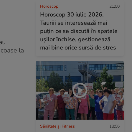
Horoscop
21:50
Horoscop 30 iulie 2026.
Tauriii se interesează mai
puțin ce se discută în spatele
ușilor închise, gestionează
au
mai bine orice sursă de stres
scoase la
Sănătate și Fitness
18:56