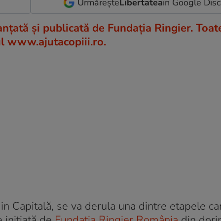
Urmărește
Libertatea
in Google Dis
anțată și publicată de Fundația Ringier. Toat
ul
www.ajutacopiii.ro.
, din Capitală, se va derula una dintre etapele c
e inițiată de
Fundația Ringier România
din dori