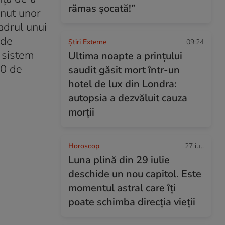
rămas șocată!”
inut unor
cadrul unui
 de
Știri Externe
09:24
 sistem
Ultima noapte a prințului
00 de
saudit găsit mort într-un
hotel de lux din Londra:
autopsia a dezvăluit cauza
morții
Horoscop
27 iul.
Luna plină din 29 iulie
deschide un nou capitol. Este
momentul astral care îți
poate schimba direcția vieții