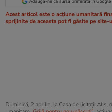
Adaugă-ne ca sursă preferată în Google
Acest articol este o acțiune umanitară fin
sprijinite de aceasta pot fi găsite pe site-
Duminică, 2 aprilie, la Casa de licitații Alis
umanitare
„Grijă pentru nou-născuți”
, acțiun