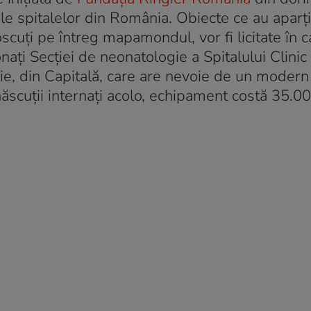
le spitalelor din România. Obiecte ce au aparț
noscuți pe întreg mapamondul, vor fi licitate în 
donați Secției de neonatologie a Spitalului Clinic
e, din Capitală, care are nevoie de un modern
u-născuții internați acolo, echipament costă 35.0