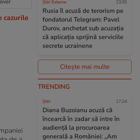
cover
Știri Externe
23:05
Rusia îl acuză de terorism pe
e cazurile
fondatorul Telegram: Pavel
Durov, anchetat sub acuzația
că aplicația sprijină serviciile
secrete ucrainene
Citește mai multe
TRENDING
Ştiri
17:24
Diana Buzoianu acuză că
încearcă în zadar să intre în
audiență la procuroarea
ampaniei
generală a României: „Am
nța de a