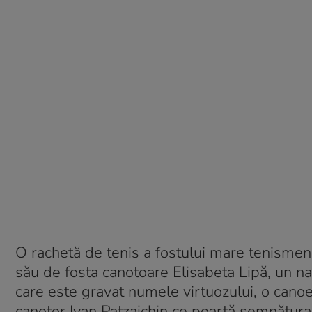
O rachetă de tenis a fostului mare tenismen 
său de fosta canotoare Elisabeta Lipă, un n
care este gravat numele virtuozului, o canoe 
canotor Ivan Patzaichin ce poartă semnătur