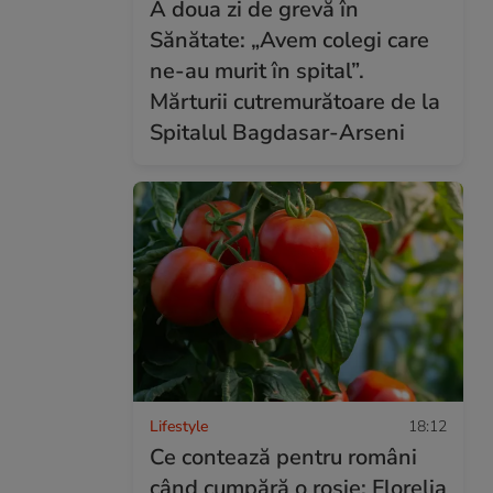
A doua zi de grevă în
Sănătate: „Avem colegi care
ne-au murit în spital”.
Mărturii cutremurătoare de la
Spitalul Bagdasar-Arseni
Lifestyle
18:12
Ce contează pentru români
când cumpără o roșie: Florelia