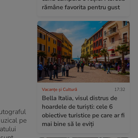
rămâne favorita pentru gust
Vacanțe și Cultură
17:32
Bella Italia, visul distrus de
hoardele de turiști: cele 6
utograful
obiective turistice pe care ar fi
uzical pe
mai bine să le eviți
atului
 sunt