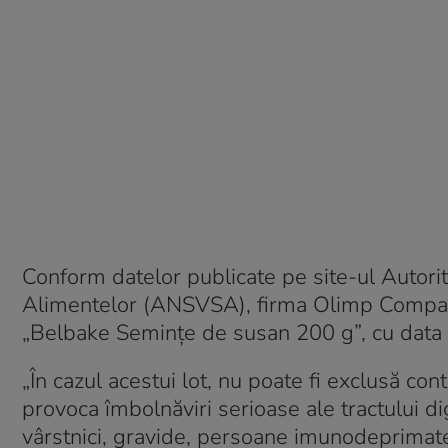
Conform datelor publicate pe site-ul Autorit
Alimentelor (ANSVSA), firma Olimp Company
„Belbake Semințe de susan 200 g”, cu data
„În cazul acestui lot, nu poate fi exclusă c
provoca îmbolnăviri serioase ale tractului di
vârstnici, gravide, persoane imunodeprimat