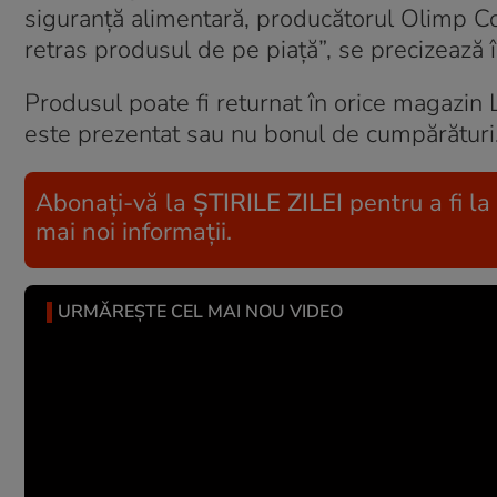
siguranță alimentară, producătorul Olimp C
retras produsul de pe piață”, se precizează 
Produsul poate fi returnat în orice magazin L
este prezentat sau nu bonul de cumpărături
Abonați-vă la
ȘTIRILE ZILEI
pentru a fi la
mai noi informații.
URMĂREȘTE CEL MAI NOU VIDEO