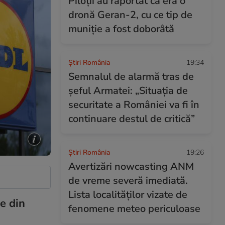
Piloții au raportat că era o
dronă Geran-2, cu ce tip de
muniție a fost doborâtă
Știri România
19:34
Semnalul de alarmă tras de
șeful Armatei: „Situația de
securitate a României va fi în
continuare destul de critică”
Știri România
19:26
Avertizări nowcasting ANM
de vreme severă imediată.
Lista localităților vizate de
e din
fenomene meteo periculoase