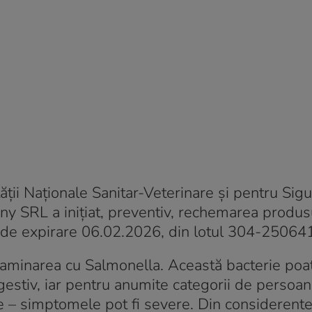
ății Naționale Sanitar-Veterinare și pentru Sig
 SRL a inițiat, preventiv, rechemarea produs
 de expirare 06.02.2026, din lotul 304-25064
ontaminarea cu Salmonella. Această bacterie poa
gestiv, iar pentru anumite categorii de persoane
e – simptomele pot fi severe. Din considerent