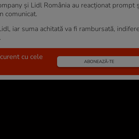
ompany și Lidl România au reacționat prompt ș
în comunicat.
idl, iar suma achitată va fi rambursată, indifer
.
 curent cu cele
ABONEAZĂ-TE