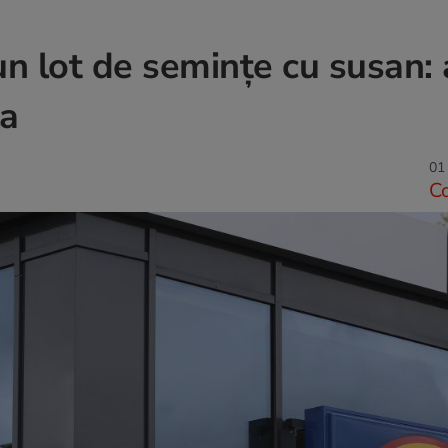
un lot de semințe cu susan: a
la
01
C