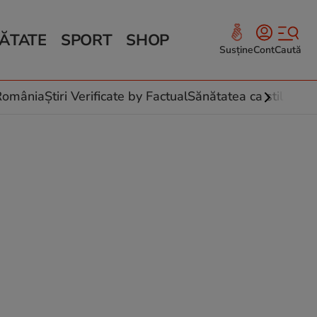
ĂTATE
SPORT
SHOP
Susține
Cont
Caută
Sănătate și Fitness
ce
 culinare
-România
Știri Verificate by Factual
Sănătatea ca stil de vi
 și legume
rea plantelor