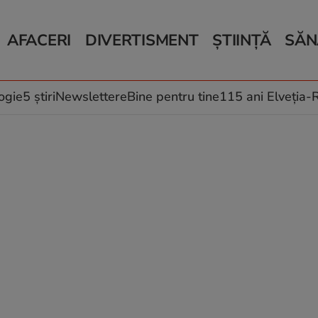
AFACERI
DIVERTISMENT
ȘTIINȚĂ
SĂN
Bani și Afaceri
Monden
Știri Știință
Știri 
Auto
Horoscop
Schimbări climati
Relații
Locuri de muncă
Muzică și Filme
Rețete
ogie
5 știri
Newslettere
Bine pentru tine
115 ani Elveția
Imobiliare.ro
Vacanțe și Cultură
Fructe
eJobs.ro
Îngriji