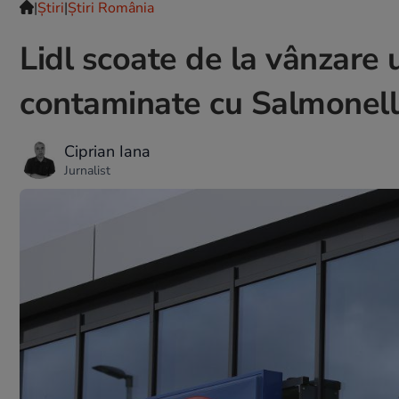
|
Ştiri
|
Știri România
Lidl scoate de la vânzare 
contaminate cu Salmonel
Ciprian Iana
Jurnalist