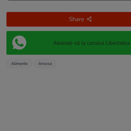
Share
Abonați-vă la canalul Libertatea
Alimente
Ansvsa