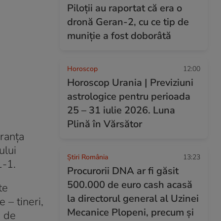
Piloții au raportat că era o
dronă Geran-2, cu ce tip de
muniție a fost doborâtă
Horoscop
12:00
Horoscop Urania | Previziuni
astrologice pentru perioada
25 – 31 iulie 2026. Luna
Plină în Vărsător
uranța
ului
Știri România
13:23
1-1.
Procurorii DNA ar fi găsit
500.000 de euro cash acasă
te
la directorul general al Uzinei
 – tineri,
Mecanice Plopeni, precum și
e de