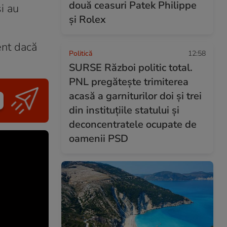
două ceasuri Patek Philippe
i au
și Rolex
ent dacă
Politică
12:58
SURSE Război politic total.
PNL pregătește trimiterea
acasă a garniturilor doi și trei
din instituțiile statului și
deconcentratele ocupate de
oamenii PSD