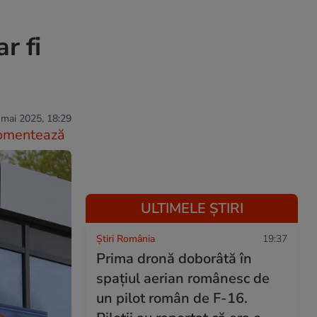
r fi
 mai 2025, 18:29
omentează
ULTIMELE ȘTIRI
Știri România
19:37
Prima dronă doborâtă în
spațiul aerian românesc de
un pilot român de F-16.