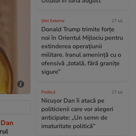
Oltului în luna august
Știri Externe
17 iul.
Donald Trump trimite forțe
noi în Orientul Mijlociu pentru
extinderea operațiunii
militare. Iranul amenință cu o
ofensivă „totală, fără granițe
sigure”
Politică
17 iul.
Nicușor Dan îi atacă pe
politicienii care vor alegeri
anticipate: „Un semn de
 Dan
imaturitate politică”
rul