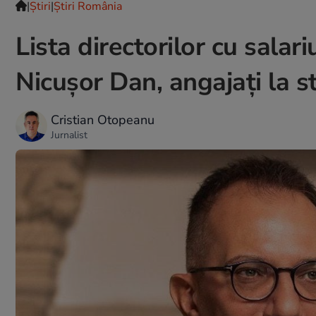
|
Ştiri
|
Știri România
Lista directorilor cu salar
Nicușor Dan, angajați la s
Cristian Otopeanu
Jurnalist