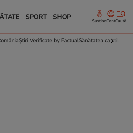
ĂTATE
SPORT
SHOP
Susține
Cont
Caută
Sănătate și Fitness
ce
 culinare
-România
Știri Verificate by Factual
Sănătatea ca stil de vi
 și legume
rea plantelor