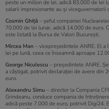
peste un milion de lei, adică 83.000 de lei
salarii impresionante au și viceguvernatorii
Cosmin Ghiță
– șeful companiei Nuclearelect
70.000 de lei lunar, adică 14.000 de euro. C
este listată la Bursa de Valori București.
Mircea Man
– vicepreședintele ANRE. El a î
lei pe lună, ceea ce înseamnă aproape 12.0
George Niculescu
– președintele ANRE. Șefu
a câștigat, potrivit declarației de avere din
euro.
Alexandru Simu
– director la Compania CFR 
Grindeanu, conduce compania de întreținere a
adică peste 7.000 de euro, potrivit Digi24. 