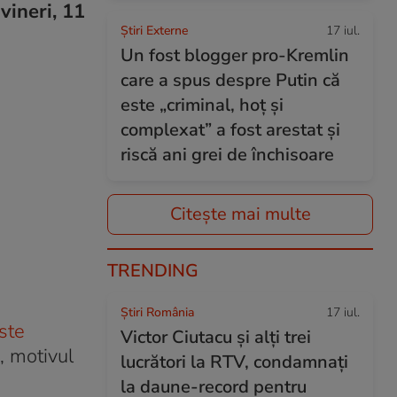
 vineri, 11
Știri Externe
17 iul.
Un fost blogger pro-Kremlin
care a spus despre Putin că
este „criminal, hoț și
complexat” a fost arestat și
riscă ani grei de închisoare
Citește mai multe
TRENDING
Știri România
17 iul.
ste
Victor Ciutacu și alți trei
, motivul
lucrători la RTV, condamnați
la daune-record pentru