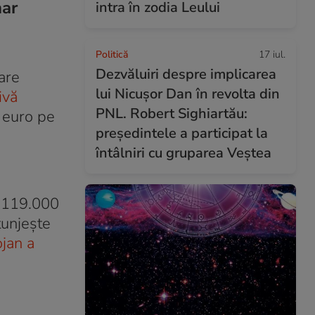
nar
intra în zodia Leului
Politică
17 iul.
Dezvăluiri despre implicarea
are
lui Nicușor Dan în revolta din
ivă
PNL. Robert Sighiartău:
 euro pe
președintele a participat la
întâlniri cu gruparea Veștea
e 119.000
tunjește
ojan a