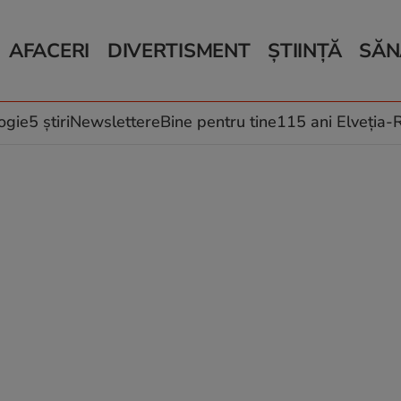
AFACERI
DIVERTISMENT
ȘTIINȚĂ
SĂN
Bani și Afaceri
Monden
Știri Știință
Știri 
Auto
Horoscop
Schimbări climati
Relații
Locuri de muncă
Muzică și Filme
Rețete
ogie
5 știri
Newslettere
Bine pentru tine
115 ani Elveția
Imobiliare.ro
Vacanțe și Cultură
Fructe
eJobs.ro
Îngriji