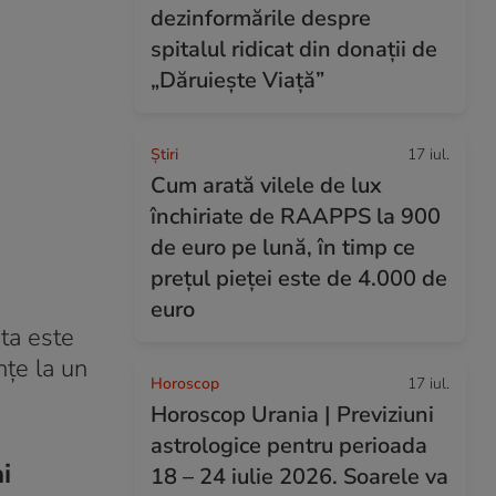
dezinformările despre
spitalul ridicat din donații de
„Dăruiește Viață”
Ştiri
17 iul.
Cum arată vilele de lux
închiriate de RAAPPS la 900
de euro pe lună, în timp ce
prețul pieței este de 4.000 de
euro
ta este
nțe la un
Horoscop
17 iul.
Horoscop Urania | Previziuni
astrologice pentru perioada
i
18 – 24 iulie 2026. Soarele va