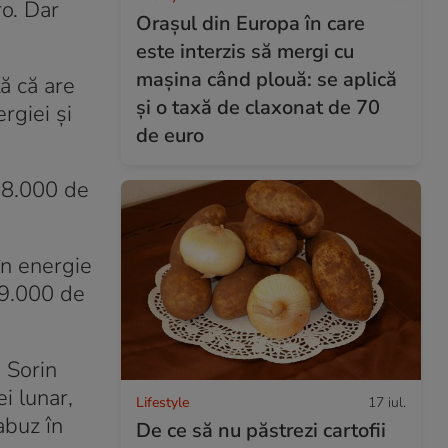
ro. Dar
Orașul din Europa în care
este interzis să mergi cu
mașina când plouă: se aplică
ă că are
și o taxă de claxonat de 70
rgiei și
de euro
 58.000 de
în energie
e 9.000 de
i Sorin
i lunar,
Lifestyle
17 iul.
abuz în
De ce să nu păstrezi cartofii