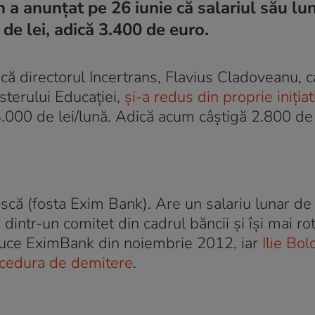
 a anunțat pe 26 iunie că salariul său lu
de lei, adică 3.400 de euro.
că directorul Incertrans, Flavius Cladoveanu, c
isterului Educației,
și-a redus din proprie inițiat
4.000 de lei/lună. Adică acum câștigă 2.800 de
ă (fosta Exim Bank). Are un salariu lunar d
 dintr-un comitet din cadrul băncii și își mai ro
nduce EximBank din noiembrie 2012, iar
Ilie Bol
rocedura de demitere
.