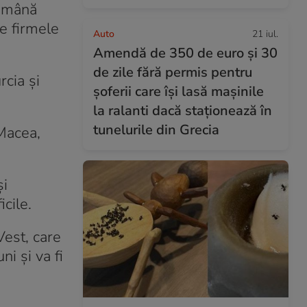
română
e firmele
Auto
21 iul.
Amendă de 350 de euro și 30
de zile fără permis pentru
rcia și
șoferii care își lasă mașinile
la ralanti dacă staționează în
tunelurile din Grecia
 Macea,
și
cile.
Vest, care
i și va fi