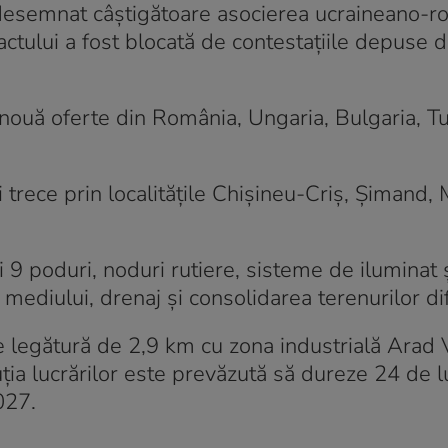
esemnat câștigătoare asocierea ucraineano-
tului a fost blocată de contestațiile depuse d
nouă oferte din România, Ungaria, Bulgaria, Tu
 trece prin localitățile Chișineu-Criș, Șimand,
i 9 poduri, noduri rutiere, sisteme de iluminat 
mediului, drenaj și consolidarea terenurilor difi
e legătură de 2,9 km cu zona industrială Arad 
ția lucrărilor este prevăzută să dureze 24 de lun
027.