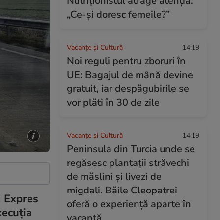
Nutriționistul atrage atenția.
„Ce-și doresc femeile?”
Vacanțe și Cultură
14:19
Noi reguli pentru zboruri în
UE: Bagajul de mână devine
gratuit, iar despăgubirile se
vor plăti în 30 de zile
Vacanțe și Cultură
14:19
Peninsula din Turcia unde se
regăsesc plantații străvechi
de măslini și livezi de
migdali. Băile Cleopatrei
i Expres
oferă o experiență aparte în
xecuția
vacanță