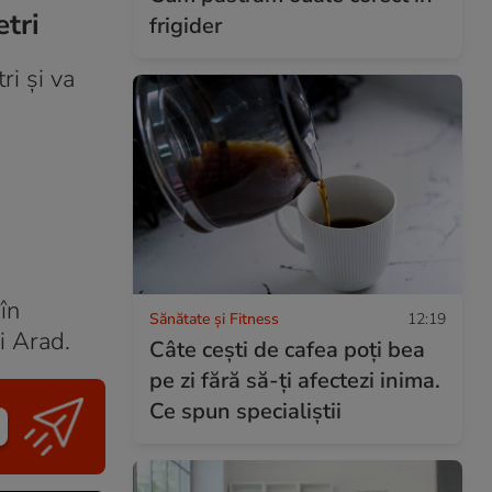
tri
frigider
i și va
în
Sănătate și Fitness
12:19
i Arad.
Câte cești de cafea poți bea
pe zi fără să-ți afectezi inima.
Ce spun specialiștii