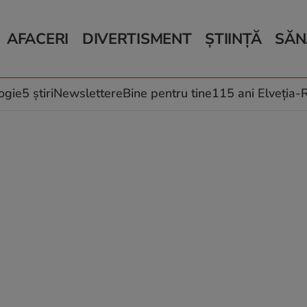
AFACERI
DIVERTISMENT
ȘTIINȚĂ
SĂN
Bani și Afaceri
Monden
Știri Știință
Știri 
Auto
Horoscop
Schimbări climati
Relații
Locuri de muncă
Muzică și Filme
Rețete
ogie
5 știri
Newslettere
Bine pentru tine
115 ani Elveția
Imobiliare.ro
Vacanțe și Cultură
Fructe
eJobs.ro
Îngriji