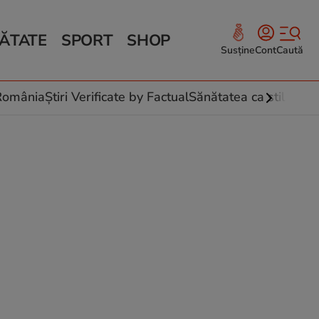
ĂTATE
SPORT
SHOP
Susține
Cont
Caută
Sănătate și Fitness
ce
 culinare
-România
Știri Verificate by Factual
Sănătatea ca stil de vi
 și legume
rea plantelor