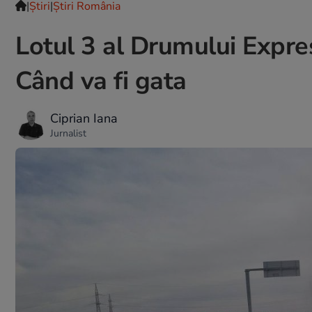
|
Ştiri
|
Știri România
Lotul 3 al Drumului Expre
Când va fi gata
Ciprian Iana
Jurnalist