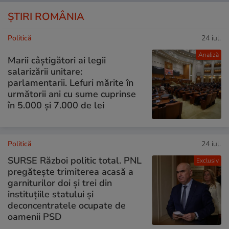
ȘTIRI ROMÂNIA
Politică
24 iul.
Analiză
Marii câștigători ai legii
salarizării unitare:
parlamentarii. Lefuri mărite în
următorii ani cu sume cuprinse
în 5.000 și 7.000 de lei
Politică
24 iul.
SURSE Război politic total. PNL
Exclusiv
pregătește trimiterea acasă a
garniturilor doi și trei din
instituțiile statului și
deconcentratele ocupate de
oamenii PSD