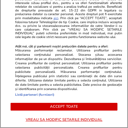
interesele si/sau profilul dvs., pentru a va oferi functionalitati aferente
Opinii
24 iul.
retelelor de socializare si pentru a analiza traficul pe website. Beneficiati
de drepturile prevazute de art. 15-22 din GDPR in legatura cu
prelucrarea datelor cu caracter personal. Aceste drepturi pot fi exercitate
prin modalitatea indicata
aici
. Prin click pe “ACCEPT TOATE”, acceptati
folosirea tuturor Tehnologiilor de tip Cookie, care implica inclusiv acceptul
România fricii: Cum am ajuns să
dvs. cu privire la stocarea/accesarea informatiilor de catre Vendor-ii cu
care colaboram. Prin click pe “VREAU SA MODIFIC SETARILE
trăim din spaimă în spaimă
INDIVIDUAL” puteti schimba preferintele in mod individual, mai putin
cele legate de cookie strict necesare pentru functionarea website-ului.
Atât noi, cât și partenerii noștri prelucrăm datele pentru a oferi:
Măsurarea performanței reclamelor. Utilizarea profilurilor pentru
selectarea conținutului personalizat. Stocarea și/sau accesarea
informațiilor de pe un dispozitiv. Dezvoltarea și îmbunătățirea serviciilor.
Crearea profilurilor de conținut personalizat. Utilizarea profilurilor pentru
Opinii
23 iul.
selectarea publicității personalizate. Crearea profilurilor pentru
publicitate personalizată. Măsurarea performanței conținutului.
Înțelegerea publicului prin statistici sau combinații de date din surse
diferite. Utilizarea datelor limitate pentru a selecta conținutul. Utilizarea
Țoiu, arestează-mă dacă
de date limitate pentru a selecta publicitatea. Date precise de geolocație
și identificarea prin scanarea dispozitivului.
altceva n-ai de făcut!
Listă parteneri (furnizori)
ACCEPT TOATE
VREAU SA MODIFIC SETARILE INDIVIDUAL
Opinii
22 iul.