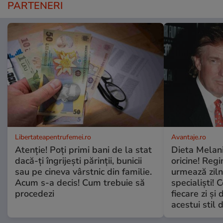
PARTENERI
Libertateapentrufemei.ro
Avantaje.ro
Atenție! Poți primi bani de la stat
Dieta Melan
dacă-ți îngrijești părinții, bunicii
oricine! Regi
sau pe cineva vârstnic din familie.
urmează zilni
Acum s-a decis! Cum trebuie să
specialiști! 
procedezi
fiecare zi și 
acestui stil 