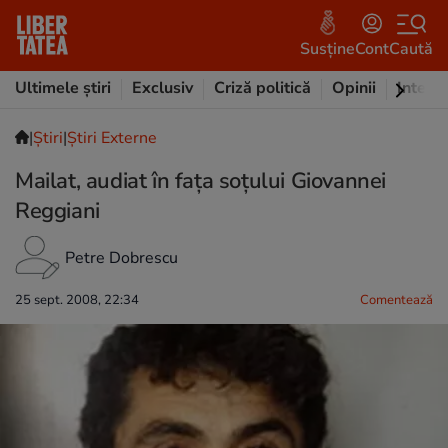
Susține
Cont
Caută
Ultimele știri
Exclusiv
Criză politică
Opinii
Intervi
|
Ştiri
|
Știri Externe
Mailat, audiat în faţa soţului Giovannei
Reggiani
Petre Dobrescu
25 sept. 2008, 22:34
Comentează