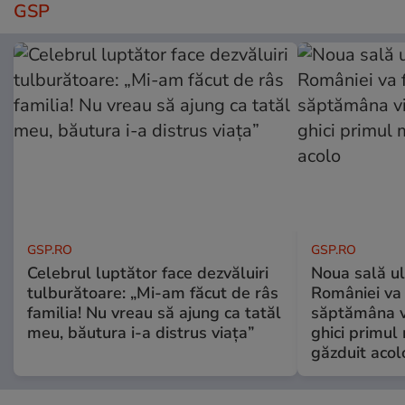
GSP
GSP.RO
GSP.RO
Celebrul luptător face dezvăluiri
Noua sală u
tulburătoare: „Mi-am făcut de râs
României va 
familia! Nu vreau să ajung ca tatăl
săptămâna vi
meu, băutura i-a distrus viața”
ghici primul 
găzduit acol