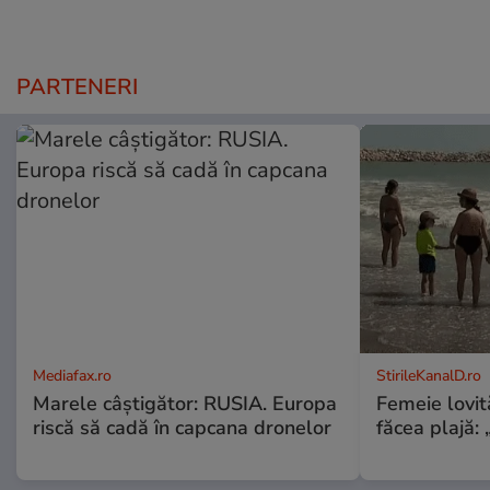
PARTENERI
Mediafax.ro
StirileKanalD.ro
Marele câștigător: RUSIA. Europa
Femeie lovit
riscă să cadă în capcana dronelor
făcea plajă: „