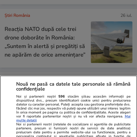
Știri România
26 iul.
Reacția NATO după cele trei
drone doborâte în România:
„Suntem în alertă și pregătiți să
ne apărăm de orice amenințare”
Opinii
24 iul.
Nouă ne pasă ca datele tale personale să rămână
confidențiale
Inteligența artificială va
Noi și partenerii noștri
596
stocăm și/sau accesăm informații pe
dispozitivul dvs., precum identificatorii cookie unici pentru prelucrarea
remodela economia mondială și
datelor cu caracter personal. Puteți accepta sau gestiona preferințele dvs.
făcând clic mai jos, respectiv vă puteți opune utilizării unui interes legitim
în orice moment pe pagina cu politica de confidențialitate. Aceste alegeri
politica monetară
vor fi raportate partenerilor noștri și nu vă vor afecta navigarea.
Mai
multe detalii
Noi si partenerii nostri (retelele de socializare si agentiile de publicitate
partenere, precum si furnizorii nostri de servicii de date analitice)
prelucram date pentru a permite website-ului sa functioneze, pentru a
personaliza continutul si anunturile publicitare afisate in functie de