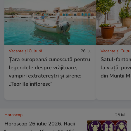
Vacanțe și Cultură
26 iul.
Vacanțe și Cultu
Țara europeană cunoscută pentru
Satul-fanto
legendele despre vrăjitoare,
la viață: po
vampiri extratereștri și sirene:
din Munții 
„Teoriile înfloresc”
Horoscop
25 iul.
Horoscop 26 iulie 2026. Racii