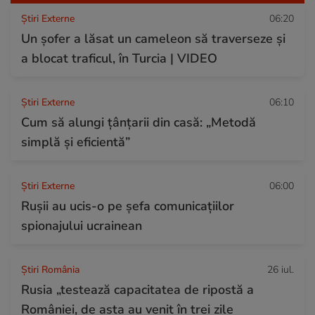
Știri Externe
06:20
Un șofer a lăsat un cameleon să traverseze și
a blocat traficul, în Turcia | VIDEO
Știri Externe
06:10
Cum să alungi țânțarii din casă: „Metodă
simplă și eficientă”
Știri Externe
06:00
Rușii au ucis-o pe șefa comunicațiilor
spionajului ucrainean
Știri România
26 iul.
Rusia „testează capacitatea de ripostă a
României, de asta au venit în trei zile