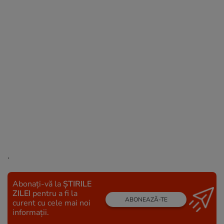
.
Abonați-vă la
ȘTIRILE
ZILEI
pentru a fi la
ABONEAZĂ-TE
curent cu cele mai noi
informații.