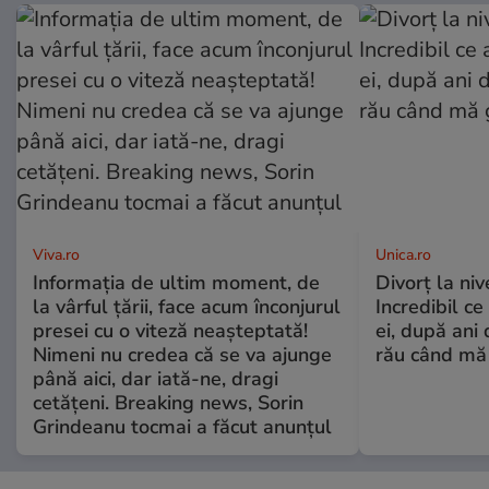
Viva.ro
Unica.ro
Informația de ultim moment, de
Divorț la nive
la vârful țării, face acum înconjurul
Incredibil ce
presei cu o viteză neașteptată!
ei, după ani 
Nimeni nu credea că se va ajunge
rău când mă
până aici, dar iată-ne, dragi
cetățeni. Breaking news, Sorin
Grindeanu tocmai a făcut anunțul