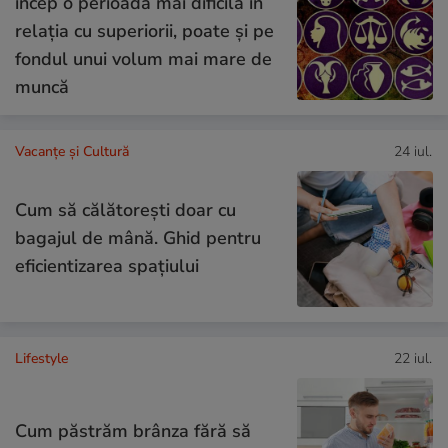
încep o perioadă mai dificilă în
relația cu superiorii, poate și pe
fondul unui volum mai mare de
muncă
Vacanțe și Cultură
24 iul.
Cum să călătoreşti doar cu
bagajul de mână. Ghid pentru
eficientizarea spaţiului
Lifestyle
22 iul.
Cum păstrăm brânza fără să