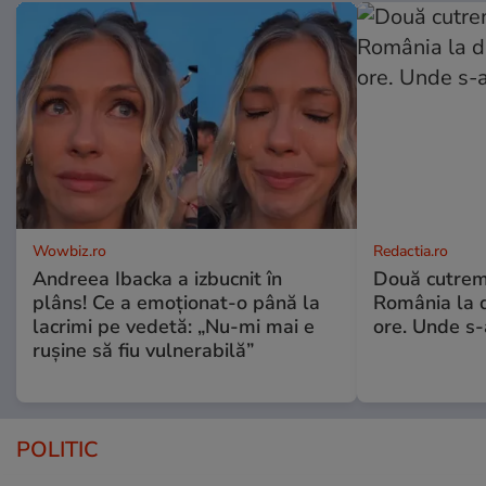
Wowbiz.ro
Redactia.ro
Andreea Ibacka a izbucnit în
Două cutrem
plâns! Ce a emoționat-o până la
România la d
lacrimi pe vedetă: „Nu-mi mai e
ore. Unde s
rușine să fiu vulnerabilă”
POLITIC