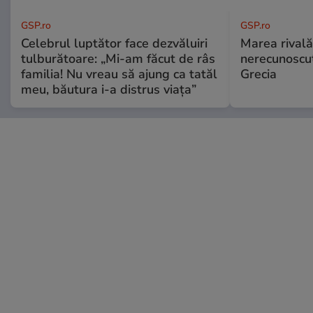
GSP.ro
GSP.ro
Celebrul luptător face dezvăluiri
Marea rivală
tulburătoare: „Mi-am făcut de râs
nerecunoscut
familia! Nu vreau să ajung ca tatăl
Grecia
meu, băutura i-a distrus viața”