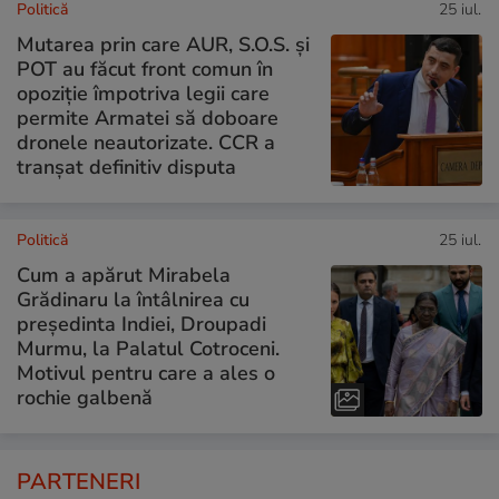
Politică
25 iul.
Mutarea prin care AUR, S.O.S. și
POT au făcut front comun în
opoziție împotriva legii care
permite Armatei să doboare
dronele neautorizate. CCR a
tranșat definitiv disputa
Politică
25 iul.
Cum a apărut Mirabela
Grădinaru la întâlnirea cu
președinta Indiei, Droupadi
Murmu, la Palatul Cotroceni.
Motivul pentru care a ales o
rochie galbenă
PARTENERI