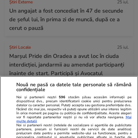
Știri Externe
25 iul.
Un angajat a fost concediat în 47 de secunde
de șeful lui, în prima zi de muncă, după ce a
cerut o pauză
Știri Locale
25 iul.
Marșul Pride din Oradea a avut loc în ciuda
interdicției, jandarmii au amendat participanți
înainte de start. Participă și Avocatul
Poporului
Nouă ne pasă ca datele tale personale să rămână
confidențiale
Noi și partenerii noștri
596
stocăm și/sau accesăm informații pe
Citește mai multe
dispozitivul dvs., precum identificatorii cookie unici pentru prelucrarea
datelor cu caracter personal. Puteți accepta sau gestiona preferințele dvs.
făcând clic mai jos, respectiv vă puteți opune utilizării unui interes legitim
în orice moment pe pagina cu politica de confidențialitate. Aceste alegeri
vor fi raportate partenerilor noștri și nu vă vor afecta navigarea.
Mai
TRENDING
multe detalii
Noi si partenerii nostri (retelele de socializare si agentiile de publicitate
partenere, precum si furnizorii nostri de servicii de date analitice)
prelucram date pentru a permite website-ului sa functioneze, pentru a
Politică
25 iul.
personaliza continutul si anunturile publicitare afisate in functie de