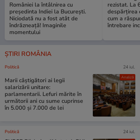
României la întâlnirea cu
rezistat. La 
președinta Indiei la București.
despărțirea 
Niciodată nu a fost atât de
cum a răspu
îndrăzneață! Imaginile
întrebare i
momentului
ȘTIRI ROMÂNIA
Politică
24 iul.
Analiză
Marii câștigători ai legii
salarizării unitare:
parlamentarii. Lefuri mărite în
următorii ani cu sume cuprinse
în 5.000 și 7.000 de lei
Politică
24 iul.