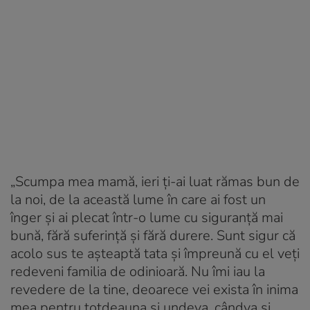
„Scumpa mea mamă, ieri ți-ai luat rămas bun de
la noi, de la această lume în care ai fost un
înger și ai plecat într-o lume cu siguranță mai
bună, fără suferință și fără durere. Sunt sigur că
acolo sus te așteaptă tata și împreună cu el veți
redeveni familia de odinioară. Nu îmi iau la
revedere de la tine, deoarece vei exista în inima
mea pentru totdeauna și undeva, cândva și