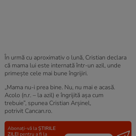
În urmă cu aproximativ o lună, Cristian declara
că mama lui este internată într-un azil, unde
primește cele mai bune îngrijiri.
„Mama nu-i prea bine. Nu, nu mai e acasă.
Acolo (n.r. – la azil) e îngrijită așa cum
trebuie”, spunea Cristian Arșinel,
potrivit Cancan.ro.
Abonați-vă la
ȘTIRILE
ZILEI
pentru a fi la