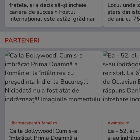
fratele, și a decis să-și încheie
Locul unde s-
cariera de succes » Fostul
șters din ist
internațional este astăzi grădinar
de ani, cu 7
PARTENERI
Libertateapentrufemei.ro
Avantaje.ro
Ca la Bollywood! Cum s-a
Ea - 52, el 
îmbrăcat Prima Doamnă a
s-au îndrăgos