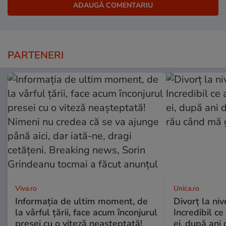
PARTENERI
Viva.ro
Unica.ro
Informația de ultim moment, de
Divorț la nive
la vârful țării, face acum înconjurul
Incredibil ce
presei cu o viteză neașteptată!
ei, după ani 