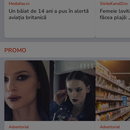
Mediafax.ro
StirileKanalD.ro
Un băiat de 14 ani a pus în alertă
Femeie lovit
aviația britanică
făcea plajă: „
PROMO
Advertorial
Advertorial