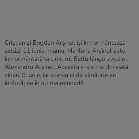
Cristian și Bogdan Arșinel își înmormântează
astăzi, 11 iunie, mama. Marilena Arșinel este
înmormântată la cimitirul Bellu lângă soțul ei,
Alexandru Arșinel. Aceasta s-a stins din viață
vineri, 9 iunie, iar starea ei de sănătate se
înrăutățise în ultima perioadă.