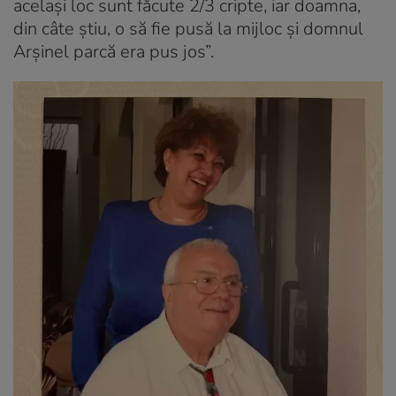
același loc sunt făcute 2/3 cripte, iar doamna,
din câte știu, o să fie pusă la mijloc și domnul
Arșinel parcă era pus jos”.