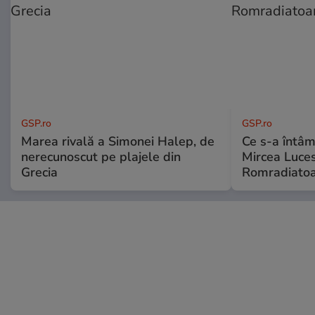
GSP.ro
GSP.ro
Marea rivală a Simonei Halep, de
Ce s-a întâmp
nerecunoscut pe plajele din
Mircea Luces
Grecia
Romradiatoa