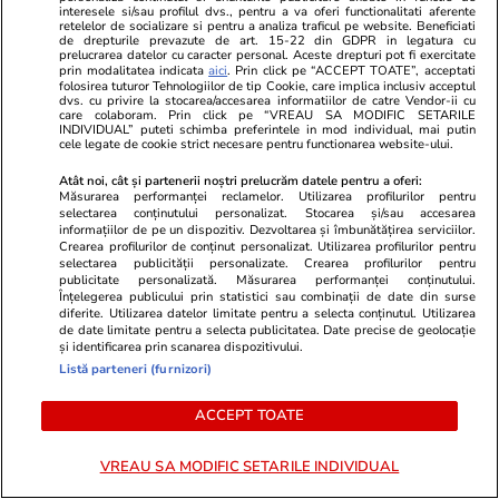
interesele si/sau profilul dvs., pentru a va oferi functionalitati aferente
Mutarea prin care AUR, S.O.S. și POT au făcut
retelelor de socializare si pentru a analiza traficul pe website. Beneficiati
de drepturile prevazute de art. 15-22 din GDPR in legatura cu
front comun în opoziție împotriva legii care
prelucrarea datelor cu caracter personal. Aceste drepturi pot fi exercitate
prin modalitatea indicata
aici
. Prin click pe “ACCEPT TOATE”, acceptati
permite Armatei să doboare dronele
folosirea tuturor Tehnologiilor de tip Cookie, care implica inclusiv acceptul
dvs. cu privire la stocarea/accesarea informatiilor de catre Vendor-ii cu
neautorizate. CCR a tranșat definitiv disputa
care colaboram. Prin click pe “VREAU SA MODIFIC SETARILE
INDIVIDUAL” puteti schimba preferintele in mod individual, mai putin
cele legate de cookie strict necesare pentru functionarea website-ului.
Atât noi, cât și partenerii noștri prelucrăm datele pentru a oferi:
Politică
25 iul.
Măsurarea performanței reclamelor. Utilizarea profilurilor pentru
selectarea conținutului personalizat. Stocarea și/sau accesarea
Cum a apărut Mirabela Grădinaru la întâlnirea
informațiilor de pe un dispozitiv. Dezvoltarea și îmbunătățirea serviciilor.
cu președinta Indiei, Droupadi Murmu, la
Crearea profilurilor de conținut personalizat. Utilizarea profilurilor pentru
selectarea publicității personalizate. Crearea profilurilor pentru
Palatul Cotroceni. Motivul pentru care a ales o
publicitate personalizată. Măsurarea performanței conținutului.
Înțelegerea publicului prin statistici sau combinații de date din surse
rochie galbenă
diferite. Utilizarea datelor limitate pentru a selecta conținutul. Utilizarea
de date limitate pentru a selecta publicitatea. Date precise de geolocație
și identificarea prin scanarea dispozitivului.
Listă parteneri (furnizori)
Știri România
25 iul.
Judecătoarea Raluca Moroșanu a dat România
ACCEPT TOATE
în judecată la CEDO după ce a fost exclusă din
VREAU SA MODIFIC SETARILE INDIVIDUAL
două dosare în urma documentarului Recorder