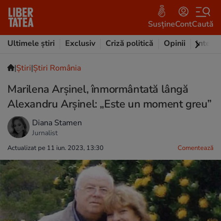
Susține
Cont
Caută
Ultimele știri
Exclusiv
Criză politică
Opinii
Intervi
|
Ştiri
|
Știri România
Marilena Arșinel, înmormântată lângă
Alexandru Arșinel: „Este un moment greu”
Diana Stamen
Jurnalist
Actualizat pe 11 iun. 2023, 13:30
Comentează