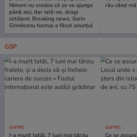
Nimeni nu credea că se va ajunge
rău când mă
până aici, dar iată-ne, dragi
cetățeni. Breaking news, Sorin
Grindeanu tocmai a făcut anunțul
GSP
GSP.RO
GSP.RO
I-a murit tatăl, 7 luni mai târziu
Ce se ascund