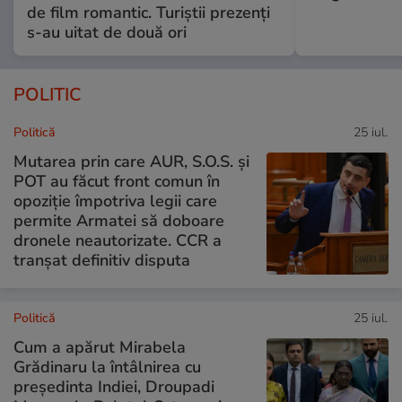
de film romantic. Turiștii prezenți
s-au uitat de două ori
POLITIC
Politică
25 iul.
Mutarea prin care AUR, S.O.S. și
POT au făcut front comun în
opoziție împotriva legii care
permite Armatei să doboare
dronele neautorizate. CCR a
tranșat definitiv disputa
Politică
25 iul.
Cum a apărut Mirabela
Grădinaru la întâlnirea cu
președinta Indiei, Droupadi