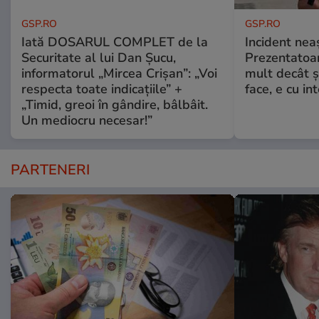
GSP.RO
GSP.RO
Iată DOSARUL COMPLET de la
Incident neaș
Securitate al lui Dan Șucu,
Prezentatoa
informatorul „Mircea Crișan”: „Voi
mult decât și
respecta toate indicațiile” +
face, e cu int
„Timid, greoi în gândire, bâlbâit.
Un mediocru necesar!”
PARTENERI