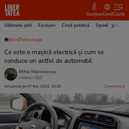
Susține
Cont
Caută
Ultimele știri
Exclusiv
Criză politică
Opinii
Intervi
|
Ştiri
|
Tehnologie
Ce este o mașină electrică și cum se
conduce un astfel de automobil
Mihai Morcovescu
redactor SEO
Actualizat pe 07 feb. 2022, 16:35
Comentează