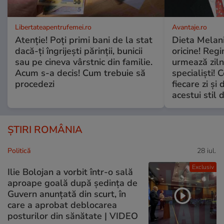
Libertateapentrufemei.ro
Avantaje.ro
Atenție! Poți primi bani de la stat
Dieta Melan
dacă-ți îngrijești părinții, bunicii
oricine! Regi
sau pe cineva vârstnic din familie.
urmează zilni
Acum s-a decis! Cum trebuie să
specialiști! 
procedezi
fiecare zi și 
acestui stil 
ȘTIRI ROMÂNIA
Politică
28 iul.
Exclusiv
Ilie Bolojan a vorbit într-o sală
aproape goală după ședința de
Guvern anunțată din scurt, în
care a aprobat deblocarea
posturilor din sănătate | VIDEO