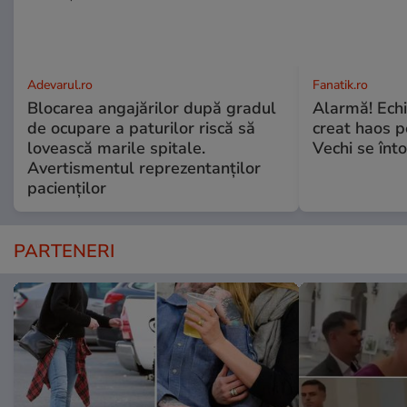
Adevarul.ro
Fanatik.ro
Blocarea angajărilor după gradul
Alarmă! Echip
de ocupare a paturilor riscă să
creat haos p
lovească marile spitale.
Vechi se înt
Avertismentul reprezentanților
pacienților
PARTENERI