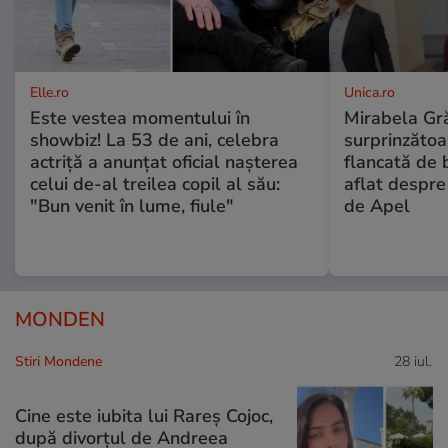
Elle.ro
Unica.ro
Este vestea momentului în
Mirabela Gră
showbiz! La 53 de ani, celebra
surprinzătoar
actriță a anunțat oficial nașterea
flancată de 
celui de-al treilea copil al său:
aflat despre
"Bun venit în lume, fiule"
de Apel
MONDEN
Stiri Mondene
28 iul.
Cine este iubita lui Rareș Cojoc,
după divorțul de Andreea