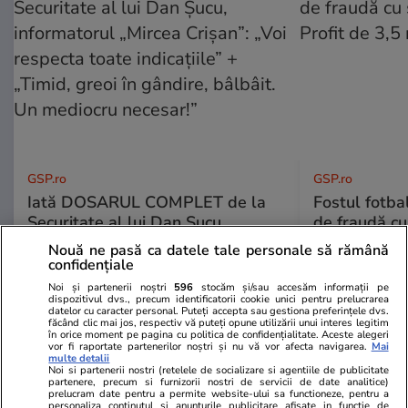
GSP.ro
GSP.ro
Iată DOSARUL COMPLET de la
Fostul fotba
Securitate al lui Dan Șucu,
de fraudă cu 
informatorul „Mircea Crișan”: „Voi
Profit de 3,
Nouă ne pasă ca datele tale personale să rămână
respecta toate indicațiile” +
confidențiale
„Timid, greoi în gândire, bâlbâit.
Noi și partenerii noștri
596
stocăm și/sau accesăm informații pe
Un mediocru necesar!”
dispozitivul dvs., precum identificatorii cookie unici pentru prelucrarea
datelor cu caracter personal. Puteți accepta sau gestiona preferințele dvs.
făcând clic mai jos, respectiv vă puteți opune utilizării unui interes legitim
în orice moment pe pagina cu politica de confidențialitate. Aceste alegeri
vor fi raportate partenerilor noștri și nu vă vor afecta navigarea.
Mai
multe detalii
Noi si partenerii nostri (retelele de socializare si agentiile de publicitate
partenere, precum si furnizorii nostri de servicii de date analitice)
prelucram date pentru a permite website-ului sa functioneze, pentru a
personaliza continutul si anunturile publicitare afisate in functie de