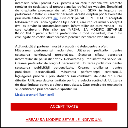
interesele si/sau profilul dvs., pentru a va oferi functionalitati aferente
retelelor de socializare si pentru a analiza traficul pe website. Beneficiati
de drepturile prevazute de art. 15-22 din GDPR in legatura cu
prelucrarea datelor cu caracter personal. Aceste drepturi pot fi exercitate
prin modalitatea indicata
aici
. Prin click pe “ACCEPT TOATE”, acceptati
folosirea tuturor Tehnologiilor de tip Cookie, care implica inclusiv acceptul
dvs. cu privire la stocarea/accesarea informatiilor de catre Vendor-ii cu
care colaboram. Prin click pe “VREAU SA MODIFIC SETARILE
INDIVIDUAL” puteti schimba preferintele in mod individual, mai putin
cele legate de cookie strict necesare pentru functionarea website-ului.
Atât noi, cât și partenerii noștri prelucrăm datele pentru a oferi:
Măsurarea performanței reclamelor. Utilizarea profilurilor pentru
selectarea conținutului personalizat. Stocarea și/sau accesarea
informațiilor de pe un dispozitiv. Dezvoltarea și îmbunătățirea serviciilor.
Crearea profilurilor de conținut personalizat. Utilizarea profilurilor pentru
selectarea publicității personalizate. Crearea profilurilor pentru
publicitate personalizată. Măsurarea performanței conținutului.
Înțelegerea publicului prin statistici sau combinații de date din surse
PARTENERI
diferite. Utilizarea datelor limitate pentru a selecta conținutul. Utilizarea
de date limitate pentru a selecta publicitatea. Date precise de geolocație
și identificarea prin scanarea dispozitivului.
Listă parteneri (furnizori)
ACCEPT TOATE
VREAU SA MODIFIC SETARILE INDIVIDUAL