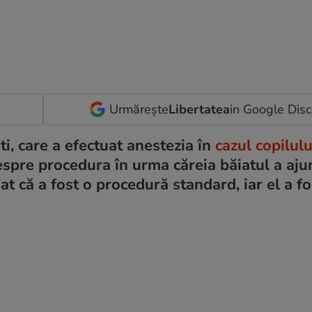
Urmărește
Libertatea
in Google Dis
ti, care a efectuat anestezia în
cazul copilulu
despre procedura în urma căreia băiatul a aju
at că a fost o procedură standard, iar el a fo