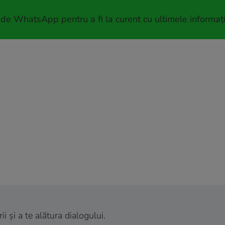
 de WhatsApp pentru a fi la curent cu ultimele informați
 și a te alătura dialogului.