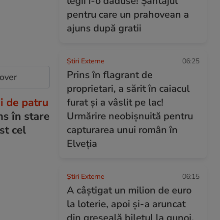
legii i-o dăduse! Șantajul
pentru care un prahovean a
ajuns după gratii
Știri Externe
06:25
Prins în flagrant de
cover
proprietari, a sărit în caiacul
i de patru
furat și a vâslit pe lac!
ns în stare
Urmărire neobișnuită pentru
st cel
capturarea unui român în
Elveția
Știri Externe
06:15
A câștigat un milion de euro
la loterie, apoi și-a aruncat
din greșeală biletul la gunoi.