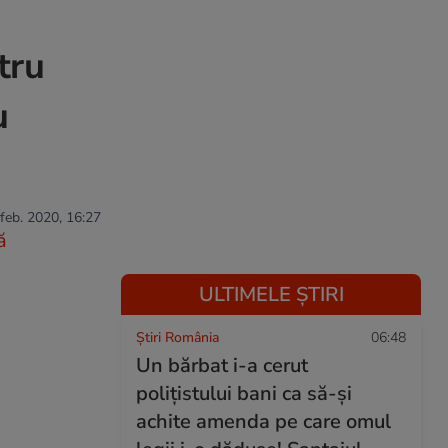
tru
u
 feb. 2020, 16:27
ă
ULTIMELE ȘTIRI
Știri România
06:48
Un bărbat i-a cerut
polițistului bani ca să-și
achite amenda pe care omul