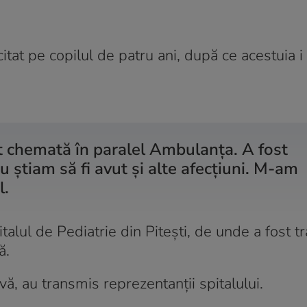
itat pe copilul de patru ani, după ce acestuia i
st chemată în paralel Ambulanța. A fost
nu știam să fi avut și alte afecțiuni. M-am
l.
talul de Pediatrie din Pitești, de unde a fost t
ă.
ă, au transmis reprezentanții spitalului.