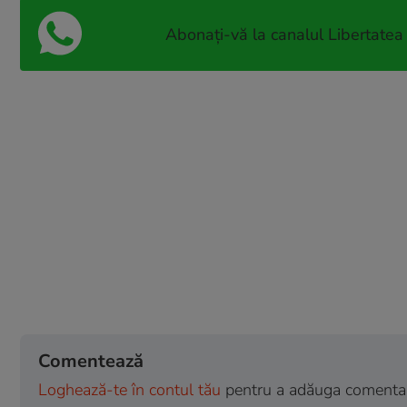
Abonați-vă la canalul Libertatea
Comentează
Loghează-te în contul tău
pentru a adăuga comentarii