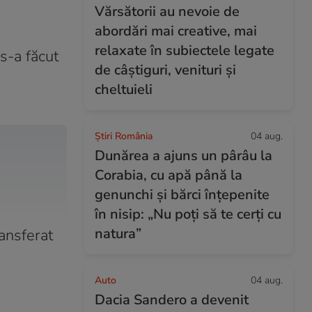
Vărsătorii au nevoie de
abordări mai creative, mai
relaxate în subiectele legate
 s-a făcut
de câștiguri, venituri și
cheltuieli
Știri România
04 aug.
Dunărea a ajuns un pârâu la
Corabia, cu apă până la
genunchi și bărci înțepenite
în nisip: „Nu poți să te cerți cu
natura”
ransferat
Auto
04 aug.
Dacia Sandero a devenit