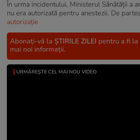
În urma incidentului, Ministerul Sănătății a 
nu era autorizată pentru anestezii. De partea
autorizație
Abonați-vă la
ȘTIRILE ZILEI
pentru a fi la
mai noi informații.
URMĂREȘTE CEL MAI NOU VIDEO