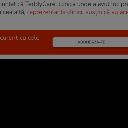
anunțat că TeddyCare, clinica unde a avut loc p
 cealaltă,
reprezentanții clinicii susțin că au ac
 curent cu cele
ABONEAZĂ-TE