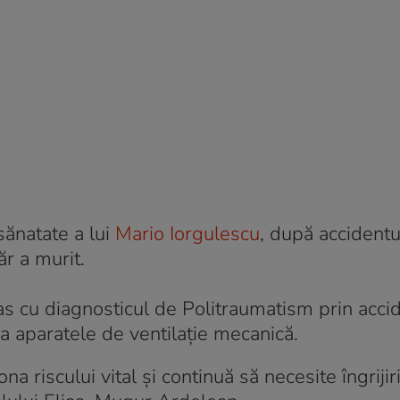
sănatate a lui
Mario Iorgulescu
, după accidentu
ăr a murit.
ias cu diagnosticul de Politraumatism prin accid
la aparatele de ventilaţie mecanică.
 riscului vital şi continuă să necesite îngrijir