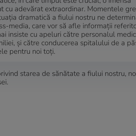
atice, în care timpul este crucial, o imensă
nt cu adevărat extraordinar. Momentele gre
ituaţia dramatică a fiului nostru ne determin
s-media, care vor să afle informaţii referit
ai insiste cu apeluri către personalul medic
liei, şi către conducerea spitalului de a pă
le pentru noi toţi.
ind starea de sănătate a fiului nostru, noi
ei.