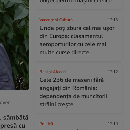
buget pentru mașini clasice
Vacanțe și Cultură
12:13
Unde poți zbura cel mai ușor
din Europa: clasamentul
aeroporturilor cu cele mai
multe curse directe
Bani și Afaceri
12:12
Cele 236 de meserii fără
angajați din România:
dependența de muncitorii
cover
străini crește
t, sâmbătă
Politică
12:10
 presă cu