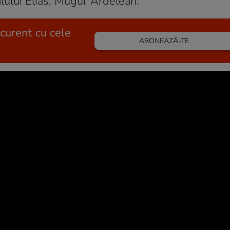
alului Elias, Mugur Ardelean.
 curent cu cele
ABONEAZĂ-TE