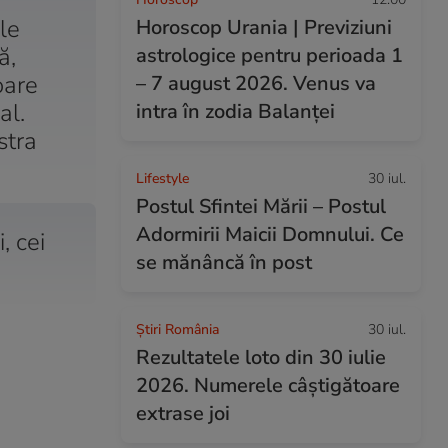
le
Horoscop Urania | Previziuni
ă,
astrologice pentru perioada 1
oare
– 7 august 2026. Venus va
al.
intra în zodia Balanței
stra
Lifestyle
30 iul.
Postul Sfintei Mării – Postul
Adormirii Maicii Domnului. Ce
, cei
se mănâncă în post
Știri România
30 iul.
Rezultatele loto din 30 iulie
2026. Numerele câștigătoare
extrase joi