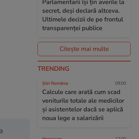
Parlamentarii își țin averile la
secret, deși declară altceva.
Ultimele decizii de pe frontul
transparenței publice
Citește mai multe
TRENDING
Știri România
09:00
Calcule care arată cum scad
veniturile totale ale medicilor
și asistentelor dacă se aplică
noua lege a salarizării
a
Horoscop
12:00