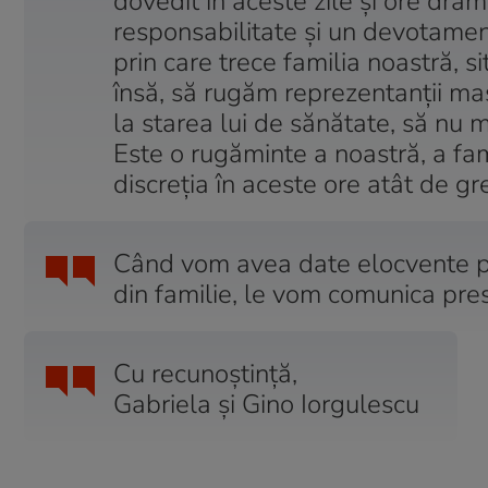
dovedit în aceste zile şi ore dram
responsabilitate şi un devotame
prin care trece familia noastră, s
însă, să rugăm reprezentanţii mas
la starea lui de sănătate, să nu m
Este o rugăminte a noastră, a fami
discreţia în aceste ore atât de gre
Când vom avea date elocvente priv
din familie, le vom comunica pres
Cu recunoştinţă,
Gabriela şi Gino Iorgulescu