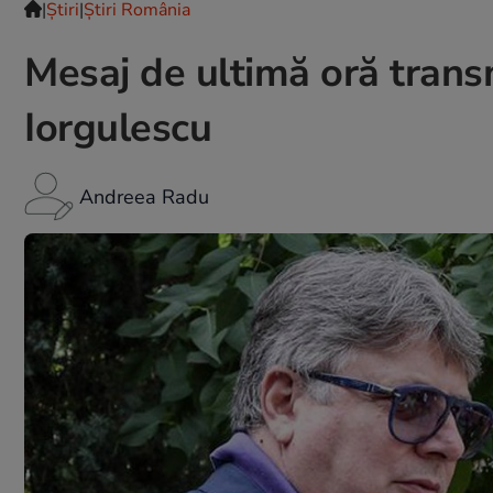
|
Ştiri
|
Știri România
Mesaj de ultimă oră trans
Iorgulescu
Andreea Radu