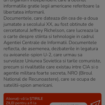
informatiile gratie legii americane referitoare la
libertatea informarii.
Documentele, care dateaza din cea de-a doua
jumatate a secolului XX, au fost obtinute de
cercetatorul Jeffrey Richelson, care lucreaza la
o carte despre stiinta si tehnologie in cadrul
Agentiei Centrale de Informatii. Documentele
reflecta, de asemenea, dezbaterile in legatura
cu avioanele-spion U-2, care urmau sa
survoleze Uniunea Sovietica si tarile comuniste,
precum si rivalitatile care existau intre CIA si o
agentie militara foarte secreta, NRO (Biroul
National de Recunoastere), care se ocupa de
satelitii-spion americani.
Abonați-vă la
ȘTIRILE
ZILEI
pentru a fi la