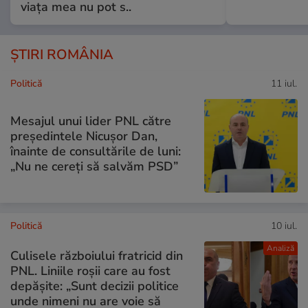
viața mea nu pot s..
ȘTIRI ROMÂNIA
Politică
11 iul.
Mesajul unui lider PNL către
președintele Nicușor Dan,
înainte de consultările de luni:
„Nu ne cereți să salvăm PSD”
Politică
10 iul.
Analiză
Culisele războiului fratricid din
PNL. Liniile roșii care au fost
depășite: „Sunt decizii politice
unde nimeni nu are voie să