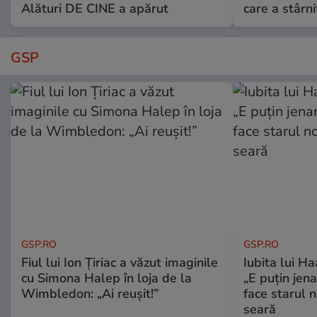
Alături DE CINE a apărut
care a stârni
GSP
GSP.RO
GSP.RO
Fiul lui Ion Țiriac a văzut imaginile
Iubita lui Ha
cu Simona Halep în loja de la
„E puțin jen
Wimbledon: „Ai reușit!”
face starul n
seară