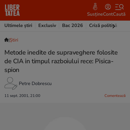
Susține
Cont
Caută
Ultimele știri
Exclusiv
Bac 2026
Criză politică
Opi
|
Ştiri
Metode inedite de supraveghere folosite
de CIA in timpul razboiului rece: Pisica-
spion
Petre Dobrescu
11 sept. 2001, 21:00
Comentează