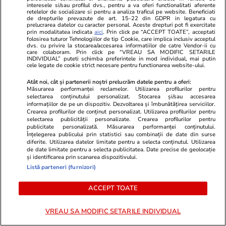
Sohodolului: mititei, motoare și
interesele si/sau profilul dvs., pentru a va oferi functionalitati aferente
retelelor de socializare si pentru a analiza traficul pe website. Beneficiati
calcar
de drepturile prevazute de art. 15-22 din GDPR in legatura cu
prelucrarea datelor cu caracter personal. Aceste drepturi pot fi exercitate
prin modalitatea indicata
aici
. Prin click pe “ACCEPT TOATE”, acceptati
folosirea tuturor Tehnologiilor de tip Cookie, care implica inclusiv acceptul
dvs. cu privire la stocarea/accesarea informatiilor de catre Vendor-ii cu
care colaboram. Prin click pe “VREAU SA MODIFIC SETARILE
INDIVIDUAL” puteti schimba preferintele in mod individual, mai putin
Știri România
18:19
cele legate de cookie strict necesare pentru functionarea website-ului.
Cine este alpinista care a murit
Atât noi, cât și partenerii noștri prelucrăm datele pentru a oferi:
Măsurarea performanței reclamelor. Utilizarea profilurilor pentru
în Munții Bucegi, după o cădere
selectarea conținutului personalizat. Stocarea și/sau accesarea
informațiilor de pe un dispozitiv. Dezvoltarea și îmbunătățirea serviciilor.
în gol de 10 metri: Antonia era
Crearea profilurilor de conținut personalizat. Utilizarea profilurilor pentru
selectarea publicității personalizate. Crearea profilurilor pentru
medic stomatolog și avea doar
publicitate personalizată. Măsurarea performanței conținutului.
Înțelegerea publicului prin statistici sau combinații de date din surse
36 de ani
diferite. Utilizarea datelor limitate pentru a selecta conținutul. Utilizarea
de date limitate pentru a selecta publicitatea. Date precise de geolocație
și identificarea prin scanarea dispozitivului.
Listă parteneri (furnizori)
Știri România
18:07
ACCEPT TOATE
ÎPS Antonie a fost întronizat ca
Mitropolit al Basarabiei. Darul
VREAU SA MODIFIC SETARILE INDIVIDUAL
primit din partea Patriarhului