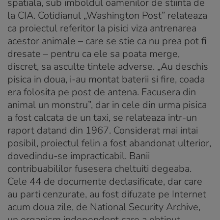
spatiala, sub imboldul oamenilor de stiinta de
la CIA. Cotidianul „Washington Post” relateaza
ca proiectul referitor la pisici viza antrenarea
acestor animale – care se stie ca nu prea pot fi
dresate – pentru ca ele sa poata merge,
discret, sa asculte tintele adverse. „Au deschis
pisica in doua, i-au montat baterii si fire, coada
era folosita pe post de antena. Facusera din
animal un monstru”, dar in cele din urma pisica
a fost calcata de un taxi, se relateaza intr-un
raport datand din 1967. Considerat mai intai
posibil, proiectul felin a fost abandonat ulterior,
dovedindu-se impracticabil. Banii
contribuabililor fusesera cheltuiti degeaba.
Cele 44 de documente declasificate, dar care
au parti cenzurate, au fost difuzate pe Internet
acum doua zile, de National Security Archive,
un organism independent care a obtinut