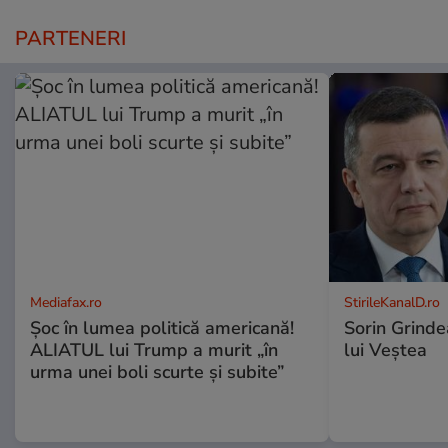
PARTENERI
Mediafax.ro
StirileKanalD.ro
Șoc în lumea politică americană!
Sorin Grinde
ALIATUL lui Trump a murit „în
lui Veștea
urma unei boli scurte și subite”