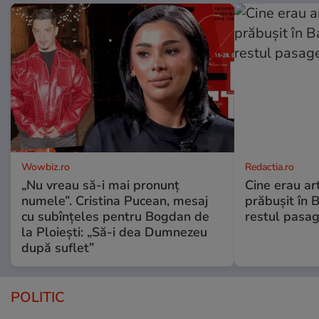
Wowbiz.ro
Redactia.ro
„Nu vreau să-i mai pronunț
Cine erau arti
numele”. Cristina Pucean, mesaj
prăbușit în 
cu subînțeles pentru Bogdan de
restul pasag
la Ploiești: „Să-i dea Dumnezeu
după suflet”
POLITIC