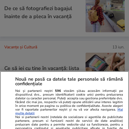
De ce să fotografiezi bagajul
înainte de a pleca în vacanță
Vacanțe și Cultură
13 iun.
Ce să iei cu tine în vacanță: lista
completă de lucruri esențiale
Nouă ne pasă ca datele tale personale să rămână
confidențiale
Noi și partenerii noștri
596
stocăm și/sau accesăm informații pe
dispozitivul dvs., precum identificatorii cookie unici pentru prelucrarea
datelor cu caracter personal. Puteți accepta sau gestiona preferințele dvs.
făcând clic mai jos, respectiv vă puteți opune utilizării unui interes legitim
în orice moment pe pagina cu politica de confidențialitate. Aceste alegeri
Știri România
19:00
vor fi raportate partenerilor noștri și nu vă vor afecta navigarea.
Mai
multe detalii
Reportaj
Noi si partenerii nostri (retelele de socializare si agentiile de publicitate
partenere, precum si furnizorii nostri de servicii de date analitice)
Vacanță vacarm în Cheile
prelucram date pentru a permite website-ului sa functioneze, pentru a
personaliza continutul si anunturile publicitare afisate in functie de