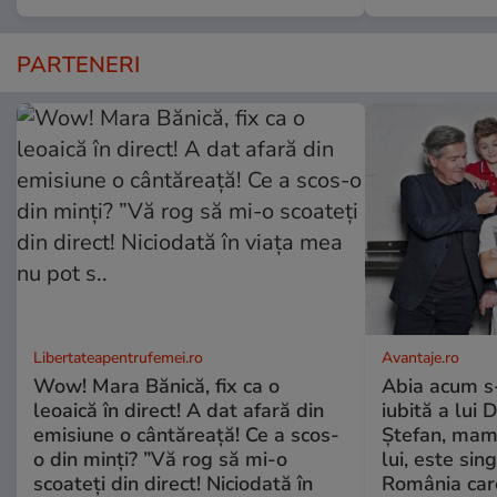
PARTENERI
Libertateapentrufemei.ro
Avantaje.ro
Wow! Mara Bănică, fix ca o
Abia acum s-
leoaică în direct! A dat afară din
iubită a lui 
emisiune o cântăreață! Ce a scos-
Ștefan, mama 
o din minți? ”Vă rog să mi-o
lui, este si
scoateți din direct! Niciodată în
România care