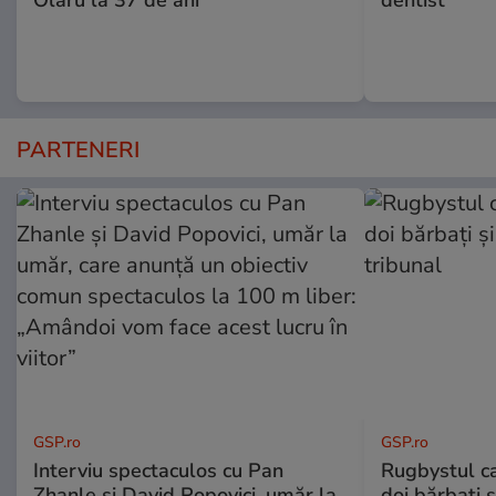
PARTENERI
GSP.ro
GSP.ro
Interviu spectaculos cu Pan
Rugbystul ca
Zhanle și David Popovici, umăr la
doi bărbați ș