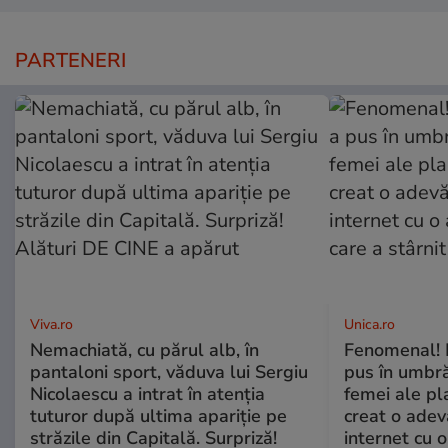
PARTENERI
Viva.ro
Unica.ro
Nemachiată, cu părul alb, în
Fenomenal! 
pantaloni sport, văduva lui Sergiu
pus în umbră
Nicolaescu a intrat în atenția
femei ale pl
tuturor după ultima apariție pe
creat o adev
străzile din Capitală. Surpriză!
internet cu o