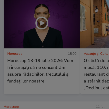
Horoscop
18:00
Vacanțe și Cultu
Horoscop 13-19 iulie 2026: Vom
O sticlă de a
fi încurajați să ne concentrăm
masă, 110: n
asupra rădăcinilor, trecutului și
restaurant d
fundațiilor noastre
a stârnit dez
„Declinul est
Horoscop
11 iul.