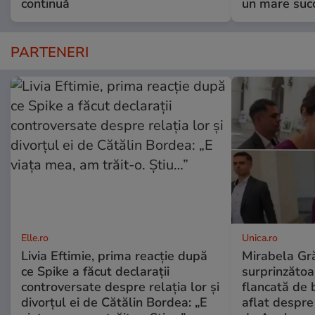
continuă
un mare suc
PARTENERI
Elle.ro
Unica.ro
Livia Eftimie, prima reacție după
Mirabela Gră
ce Spike a făcut declarații
surprinzătoar
controversate despre relația lor și
flancată de 
divorțul ei de Cătălin Bordea: „E
aflat despre