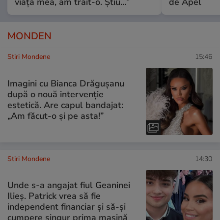
viața mea, am trăit-o. Știu…”
de Apel
MONDEN
Stiri Mondene
15:46
Imagini cu Bianca Drăgușanu
după o nouă intervenție
estetică. Are capul bandajat:
„Am făcut-o și pe asta!”
Stiri Mondene
14:30
Unde s-a angajat fiul Geaninei
Ilieș. Patrick vrea să fie
independent financiar și să-și
cumpere singur prima mașină