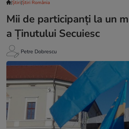
|
Ştiri
|
Știri România
Mii de participanți la un 
a Ținutului Secuiesc
Petre Dobrescu