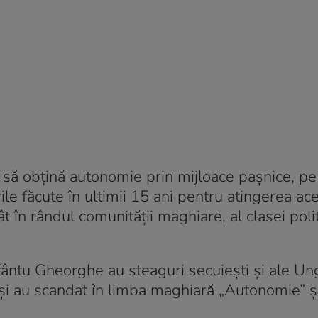
sc să obţină autonomie prin mijloace paşnice, pe
le făcute în ultimii 15 ani pentru atingerea ace
ât în rândul comunităţii maghiare, al clasei poli
fântu Gheorghe au steaguri secuieşti şi ale Ung
i au scandat în limba maghiară „Autonomie” şi