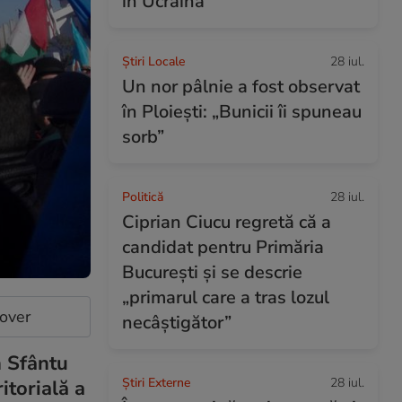
în Ucraina
Știri Locale
28 iul.
Un nor pâlnie a fost observat
în Ploiești: „Bunicii îi spuneau
sorb”
Politică
28 iul.
Ciprian Ciucu regretă că a
candidat pentru Primăria
București și se descrie
„primarul care a tras lozul
cover
necâștigător”
n Sfântu
Știri Externe
28 iul.
itorială a