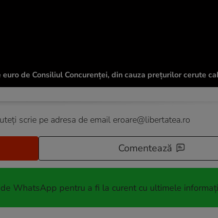
uro de Consiliul Concurenței, din cauza prețurilor cerute cab
puteți scrie pe adresa de email
eroare@libertatea.ro
Comentează
 de WhatsApp pentru a fi la curent cu ultimele informați