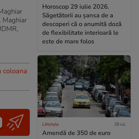
Horoscop 29 iulie 2026.
 Maghiar
Săgetătorii au șansa de a
al Maghiar
descoperi că o anumită doză
i UDMR,
de flexibilitate interioară le
este de mare folos
n coloana
Lifestyle
28 iul.
Amendă de 350 de euro