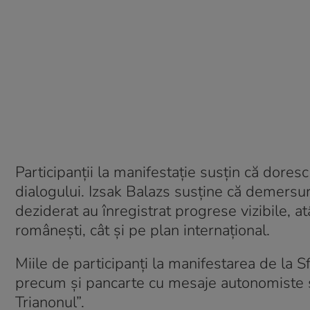
Participanții la manifestație susțin că dore
dialogului. Izsak Balazs susține că demersuri
deziderat au înregistrat progrese vizibile, at
româneşti, cât şi pe plan internaţional.
Miile de participanți la manifestarea de la S
precum şi pancarte cu mesaje autonomiste ş
Trianonul”.