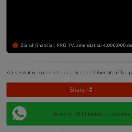
Ziarul Financiar: PRO TV, amendat cu 4.000.000 de e
Ați sesizat o eroare într-un articol din Libertatea? Ne 
Share
Abonați-vă la canalul Libertatea