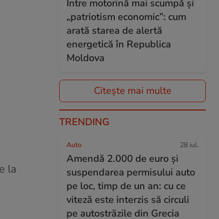
Între motorină mai scumpă și
„patriotism economic”: cum
arată starea de alertă
energetică în Republica
Moldova
Citește mai multe
TRENDING
Auto
28 iul.
Amendă 2.000 de euro și
e la
suspendarea permisului auto
pe loc, timp de un an: cu ce
viteză este interzis să circuli
pe autostrăzile din Grecia