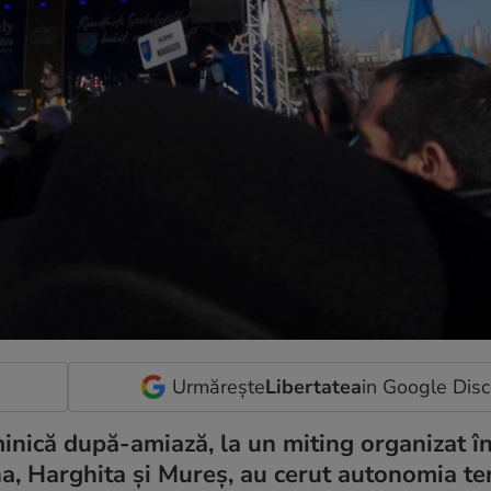
Urmărește
Libertatea
in Google Dis
inică după-amiază, la un miting organizat î
a, Harghita și Mureș, au cerut autonomia ter