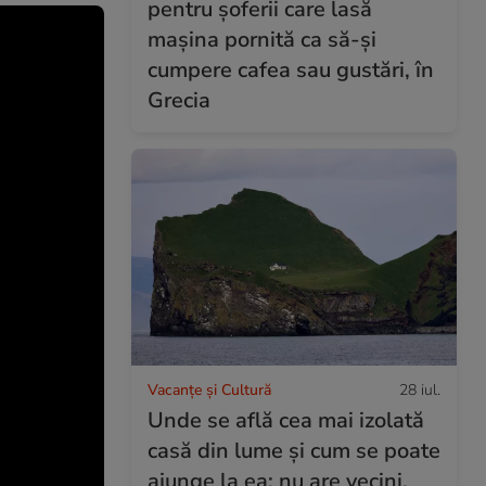
pentru șoferii care lasă
mașina pornită ca să-și
cumpere cafea sau gustări, în
Grecia
Vacanțe și Cultură
28 iul.
Unde se află cea mai izolată
casă din lume și cum se poate
ajunge la ea: nu are vecini,