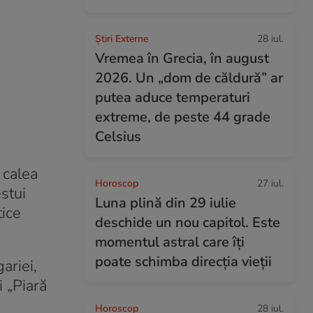
Știri Externe
28 iul.
Vremea în Grecia, în august
2026. Un „dom de căldură” ar
putea aduce temperaturi
extreme, de peste 44 grade
Celsius
 calea
Horoscop
27 iul.
stui
Luna plină din 29 iulie
tice
deschide un nou capitol. Este
momentul astral care îți
poate schimba direcția vieții
ariei,
 „Piară
Horoscop
28 iul.