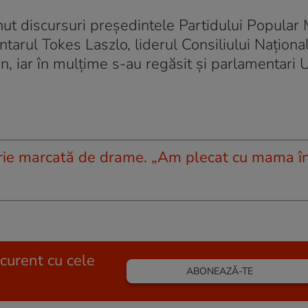
nut discursuri preşedintele Partidului Popular
ntarul Tokes Laszlo, liderul Consiliului Naţion
an, iar în mulţime s-au regăsit şi parlamentar
ărie marcată de drame. „Am plecat cu mama î
 curent cu cele
ABONEAZĂ-TE