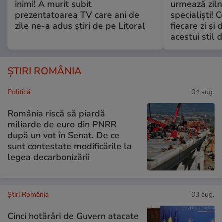
inimi! A murit subit
urmează zilni
prezentatoarea TV care ani de
specialiști! 
zile ne-a adus știri de pe Litoral
fiecare zi și 
acestui stil 
ȘTIRI ROMÂNIA
Politică
04 aug.
România riscă să piardă
miliarde de euro din PNRR
după un vot în Senat. De ce
sunt contestate modificările la
legea decarbonizării
Știri România
03 aug.
Cinci hotărâri de Guvern atacate