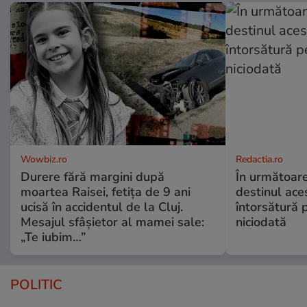
Wowbiz.ro
Redactia.ro
Durere fără margini după
În următoare
moartea Raisei, fetița de 9 ani
destinul ace
ucisă în accidentul de la Cluj.
întorsătură p
Mesajul sfâșietor al mamei sale:
niciodată
„Te iubim…”
POLITIC