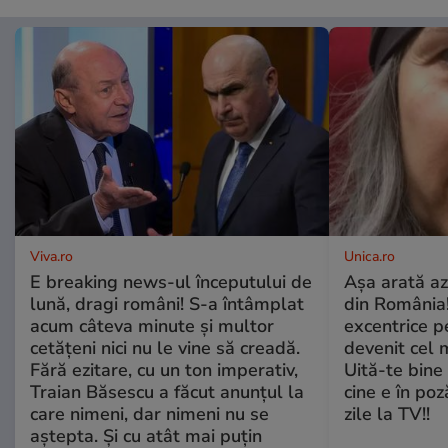
Viva.ro
Unica.ro
E breaking news-ul începutului de
Așa arată az
lună, dragi români! S-a întâmplat
din România!
acum câteva minute și multor
excentrice pe
cetățeni nici nu le vine să creadă.
devenit cel 
Fără ezitare, cu un ton imperativ,
Uită-te bine 
Traian Băsescu a făcut anunțul la
cine e în poz
care nimeni, dar nimeni nu se
zile la TV!!
aștepta. Și cu atât mai puțin