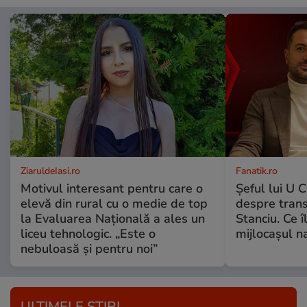
ZiaruldeIasi.ro
Fanatik.ro
Motivul interesant pentru care o
Șeful lui U C
elevă din rural cu o medie de top
despre trans
la Evaluarea Națională a ales un
Stanciu. Ce î
liceu tehnologic. „Este o
mijlocașul na
nebuloasă și pentru noi”
ULTIMELE ȘTIRI