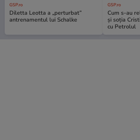
GSP.ro
GSP.ro
Diletta Leotta a „perturbat”
Cum s-au re
antrenamentul lui Schalke
și soția Cris
cu Petrolul