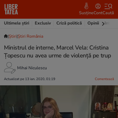
Susține
Cont
Caută
Ultimele știri
Exclusiv
Criză politică
Opinii
Intervi
|
Ştiri
|
Știri România
Ministrul de interne, Marcel Vela: Cristina
Țopescu nu avea urme de violență pe trup
Mihai Niculescu
Actualizat pe 13 ian. 2020, 01:19
Comentează