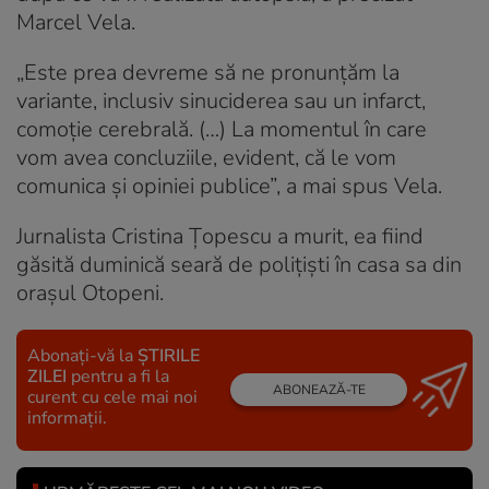
Marcel Vela.
„Este prea devreme să ne pronunțăm la
variante, inclusiv sinuciderea sau un infarct,
comoție cerebrală. (…) La momentul în care
vom avea concluziile, evident, că le vom
comunica și opiniei publice”, a mai spus Vela.
Jurnalista Cristina Țopescu a murit, ea fiind
găsită duminică seară de polițiști în casa sa din
orașul Otopeni.
Abonați-vă la
ȘTIRILE
ZILEI
pentru a fi la
ABONEAZĂ-TE
curent cu cele mai noi
informații.