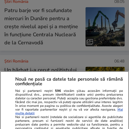
Știri România
08:05
Patru barje vor fi scufundate
miercuri în Dunăre pentru a
crește nivelul apei și a menține
în funcțiune Centrala Nucleară
de la Cernavodă
Știri România
06:48
Un bărbat i-a cerut polițistului
bani ca să-și achite amenda pe
Nouă ne pasă ca datele tale personale să rămână
confidențiale
care omul legii i-o dăduse.
Noi și partenerii noștri
596
stocăm și/sau accesăm informații pe
Șantajul pentru care un
dispozitivul dvs., precum identificatorii cookie unici pentru prelucrarea
datelor cu caracter personal. Puteți accepta sau gestiona preferințele dvs.
prahovean a ajuns după gratii
făcând clic mai jos, respectiv vă puteți opune utilizării unui interes legitim
în orice moment pe pagina cu politica de confidențialitate. Aceste alegeri
vor fi raportate partenerilor noștri și nu vă vor afecta navigarea.
Mai
multe detalii
Noi si partenerii nostri (retelele de socializare si agentiile de publicitate
Știri România
04 aug.
partenere, precum si furnizorii nostri de servicii de date analitice)
prelucram date pentru a permite website-ului sa functioneze, pentru a
personaliza continutul si anunturile publicitare afisate in functie de