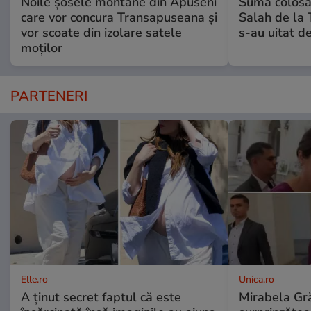
Noile șosele montane din Apuseni
Suma colosal
care vor concura Transapuseana și
Salah de la 
vor scoate din izolare satele
s-au uitat de
moților
PARTENERI
Elle.ro
Unica.ro
A ținut secret faptul că este
Mirabela Gră