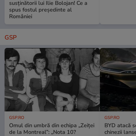
susținătorii lui Ilie Bolojan! Ce a
spus fostul președinte al
României
GSP
GSP.RO
GSP.RO
Omul din umbră din echipa „Zeiței
BYD atacă s
de la Montreal”: „Nota 10?
chinezii lans