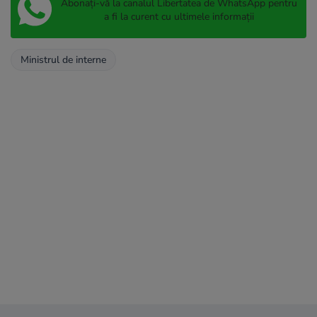
Abonați-vă la canalul Libertatea de WhatsApp pentru
a fi la curent cu ultimele informații
Ministrul de interne