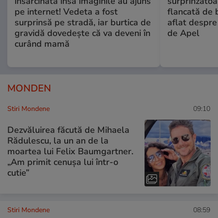
însărcinată însă imaginile au ajuns
surprinzătoar
pe internet! Vedeta a fost
flancată de 
surprinsă pe stradă, iar burtica de
aflat despre
gravidă dovedește că va deveni în
de Apel
curând mamă
MONDEN
Stiri Mondene
09:10
Dezvăluirea făcută de Mihaela
Rădulescu, la un an de la
moartea lui Felix Baumgartner.
„Am primit cenușa lui într-o
cutie”
Stiri Mondene
08:59