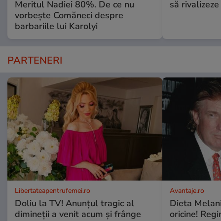
Meritul Nadiei 80%. De ce nu
să rivalize
vorbește Comăneci despre
barbariile lui Karolyi
PARTENERI
Libertateapentrufemei.ro
Avantaje.ro
Doliu la TV! Anunțul tragic al
Dieta Melan
dimineții a venit acum și frânge
oricine! Regi