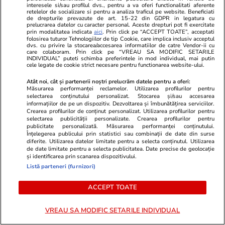
Nicușor Dan a promulgat legile
interesele si/sau profilul dvs., pentru a va oferi functionalitati aferente
retelelor de socializare si pentru a analiza traficul pe website. Beneficiati
pentru jaloanele PNRR și
de drepturile prevazute de art. 15-22 din GDPR in legatura cu
prelucrarea datelor cu caracter personal. Aceste drepturi pot fi exercitate
Acordul SAFE: „Accesul
prin modalitatea indicata
aici
. Prin click pe “ACCEPT TOATE”, acceptati
folosirea tuturor Tehnologiilor de tip Cookie, care implica inclusiv acceptul
României la fondurile europene
dvs. cu privire la stocarea/accesarea informatiilor de catre Vendor-ii cu
care colaboram. Prin click pe “VREAU SA MODIFIC SETARILE
rămâne garantat”
INDIVIDUAL” puteti schimba preferintele in mod individual, mai putin
cele legate de cookie strict necesare pentru functionarea website-ului.
Atât noi, cât și partenerii noștri prelucrăm datele pentru a oferi:
Măsurarea performanței reclamelor. Utilizarea profilurilor pentru
Știri România
04 aug.
selectarea conținutului personalizat. Stocarea și/sau accesarea
El este Marian, românul de
informațiilor de pe un dispozitiv. Dezvoltarea și îmbunătățirea serviciilor.
Crearea profilurilor de conținut personalizat. Utilizarea profilurilor pentru
doar 19 ani, mort la cules de
selectarea publicității personalizate. Crearea profilurilor pentru
publicitate personalizată. Măsurarea performanței conținutului.
roșii în Italia: „Să fie trași la
Înțelegerea publicului prin statistici sau combinații de date din surse
diferite. Utilizarea datelor limitate pentru a selecta conținutul. Utilizarea
răspundere cei vinovați cu vârf
de date limitate pentru a selecta publicitatea. Date precise de geolocație
și identificarea prin scanarea dispozitivului.
și îndesat”
Listă parteneri (furnizori)
ACCEPT TOATE
Opinii
04 aug.
Prima lună fără Călin
VREAU SA MODIFIC SETARILE INDIVIDUAL
Georgescu: Realitatea Plus a