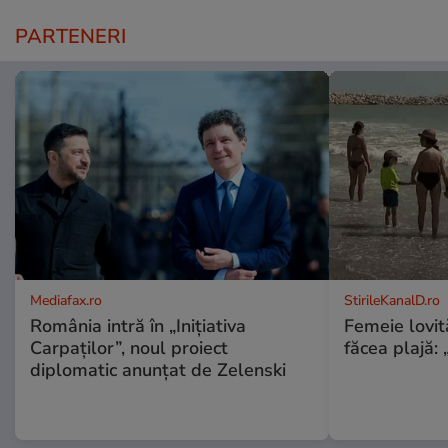
PARTENERI
Mediafax.ro
StirileKanalD.ro
România intră în „Inițiativa
Femeie lovit
Carpaților”, noul proiect
făcea plajă: „
diplomatic anunțat de Zelenski