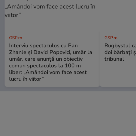
GSP.ro
GSP.ro
Interviu spectaculos cu Pan
Rugbystul ca
Zhanle și David Popovici, umăr la
doi bărbați ș
umăr, care anunță un obiectiv
tribunal
comun spectaculos la 100 m
liber: „Amândoi vom face acest
lucru în viitor”