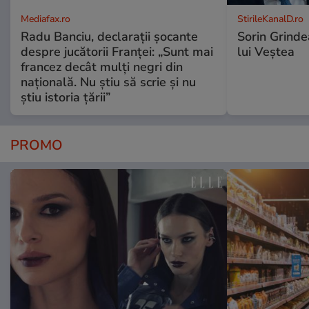
Mediafax.ro
StirileKanalD.ro
Radu Banciu, declarații șocante
Sorin Grinde
despre jucătorii Franței: „Sunt mai
lui Veștea
francez decât mulți negri din
națională. Nu știu să scrie și nu
știu istoria țării”
PROMO