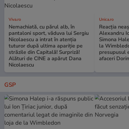
Viva.ro
Unica.ro
Nemachiată, cu părul alb, în
Reacția neaș
pantaloni sport, văduva lui Sergiu
Alexandru Io
Nicolaescu a intrat în atenția
Simona Halep
tuturor după ultima apariție pe
la Wimbledo
străzile din Capitală! Surpriză!
presupusul e
Alături de CINE a apărut Dana
afaceri Dori
Nicolaescu
GSP