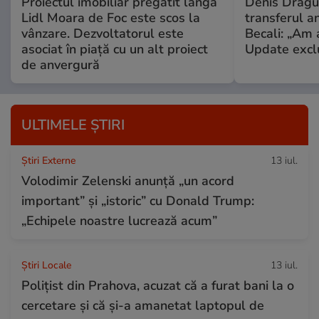
Proiectul imobiliar pregătit lângă
Denis Drăguș
Lidl Moara de Foc este scos la
transferul an
vânzare. Dezvoltatorul este
Becali: „Am a
asociat în piață cu un alt proiect
Update excl
de anvergură
ULTIMELE ȘTIRI
Știri Externe
13 iul.
Volodimir Zelenski anunță „un acord
important” și „istoric” cu Donald Trump:
„Echipele noastre lucrează acum”
Știri Locale
13 iul.
Polițist din Prahova, acuzat că a furat bani la o
cercetare și că și-a amanetat laptopul de