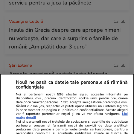
serviciu pentru a juca la păcănele
Vacanțe și Cultură
13 iul.
Insula din Grecia despre care aproape nimeni
nu vorbește, dar care a surprins o familie de
români: „Am plătit doar 3 euro”
Știri Externe
13 iul.
Armata americană restabilește blocada
asupra porturilor iraniene, iar Donald Trump
Nouă ne pasă ca datele tale personale să rămână
confidențiale
cere taxe de protecție: „20%”
Noi și partenerii noștri
596
stocăm și/sau accesăm informații pe
dispozitivul dvs., precum identificatorii cookie unici pentru prelucrarea
datelor cu caracter personal. Puteți accepta sau gestiona preferințele dvs.
făcând clic mai jos, respectiv vă puteți opune utilizării unui interes legitim
Citește mai multe
în orice moment pe pagina cu politica de confidențialitate. Aceste alegeri
vor fi raportate partenerilor noștri și nu vă vor afecta navigarea.
Mai
multe detalii
Noi si partenerii nostri (retelele de socializare si agentiile de publicitate
partenere, precum si furnizorii nostri de servicii de date analitice)
TRENDING
prelucram date pentru a permite website-ului sa functioneze, pentru a
personaliza continutul si anunturile publicitare afisate in functie de