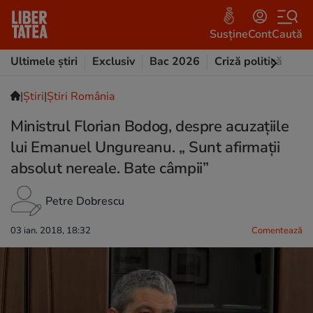
Susține
Cont
Caută
Ultimele știri
Exclusiv
Bac 2026
Criză politică
Opi
|
Ştiri
|
Știri România
Ministrul Florian Bodog, despre acuzațiile
lui Emanuel Ungureanu. „ Sunt afirmaţii
absolut nereale. Bate câmpii”
Petre Dobrescu
03 ian. 2018, 18:32
Comentează