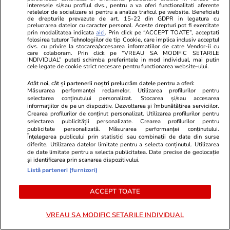
interesele si/sau profilul dvs., pentru a va oferi functionalitati aferente
retelelor de socializare si pentru a analiza traficul pe website. Beneficiati
Horoscop
13 iul.
de drepturile prevazute de art. 15-22 din GDPR in legatura cu
prelucrarea datelor cu caracter personal. Aceste drepturi pot fi exercitate
Horoscop 14 iulie 2026. Fecioarele este bine
prin modalitatea indicata
aici
. Prin click pe “ACCEPT TOATE”, acceptati
folosirea tuturor Tehnologiilor de tip Cookie, care implica inclusiv acceptul
să fie mai prudente decât de obicei, în special
dvs. cu privire la stocarea/accesarea informatiilor de catre Vendor-ii cu
care colaboram. Prin click pe “VREAU SA MODIFIC SETARILE
atunci când evaluează situațiile prin care trec
INDIVIDUAL” puteti schimba preferintele in mod individual, mai putin
cele legate de cookie strict necesare pentru functionarea website-ului.
Atât noi, cât și partenerii noștri prelucrăm datele pentru a oferi:
Bani și Afaceri
13 iul.
Măsurarea performanței reclamelor. Utilizarea profilurilor pentru
selectarea conținutului personalizat. Stocarea și/sau accesarea
Cât primești în mână de la 1 iulie din noul
informațiilor de pe un dispozitiv. Dezvoltarea și îmbunătățirea serviciilor.
Crearea profilurilor de conținut personalizat. Utilizarea profilurilor pentru
salariu minim și ce mai poți cumpăra cu o oră
selectarea publicității personalizate. Crearea profilurilor pentru
publicitate personalizată. Măsurarea performanței conținutului.
de muncă
Înțelegerea publicului prin statistici sau combinații de date din surse
diferite. Utilizarea datelor limitate pentru a selecta conținutul. Utilizarea
de date limitate pentru a selecta publicitatea. Date precise de geolocație
și identificarea prin scanarea dispozitivului.
Știri România
13 iul.
Listă parteneri (furnizori)
Zeci de angajați la Protecția Copilului, dați în
ACCEPT TOATE
judecată pentru a restitui peste 2.000.000 de
lei. Banii ar fi fost primiți „necuvenit”, după
VREAU SA MODIFIC SETARILE INDIVIDUAL
reducerea sporului pentru condiții periculoase