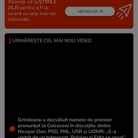
Abonați-vă la
ȘTIRILE
ZILEI
pentru a fi la
ABONEAZĂ-TE
curent cu cele mai noi
informații.
URMĂREȘTE CEL MAI NOU VIDEO
Grindeanu a dezvăluit numele de premier
pronunțat la Cotroceni în discuțiile dintre
Nicușor Dan, PSD, PNL, USR și UDMR: „S-a
vorbit de un tehnocrat. Bolojan și Fritz se opun”