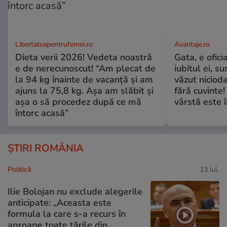
Libertateapentrufemei.ro
Avantaje.ro
Dieta verii 2026! Vedeta noastră
Gata, e ofici
e de nerecunoscut! “Am plecat de
iubitul ei, s
la 94 kg înainte de vacanță și am
văzut nicioda
ajuns la 75,8 kg. Așa am slăbit și
fără cuvinte!
așa o să procedez după ce mă
vârstă este î
întorc acasă”
ȘTIRI ROMÂNIA
Politică
13 iul.
Ilie Bolojan nu exclude alegerile
anticipate: „Aceasta este
formula la care s-a recurs în
aproape toate ţările din