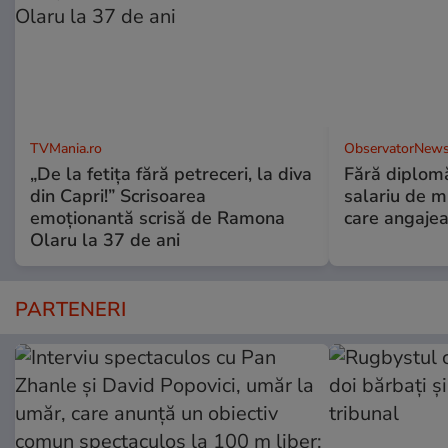
TVMania.ro
ObservatorNews
„De la fetița fără petreceri, la diva
Fără diplomă
din Capri!” Scrisoarea
salariu de mi
emoționantă scrisă de Ramona
care angajea
Olaru la 37 de ani
PARTENERI