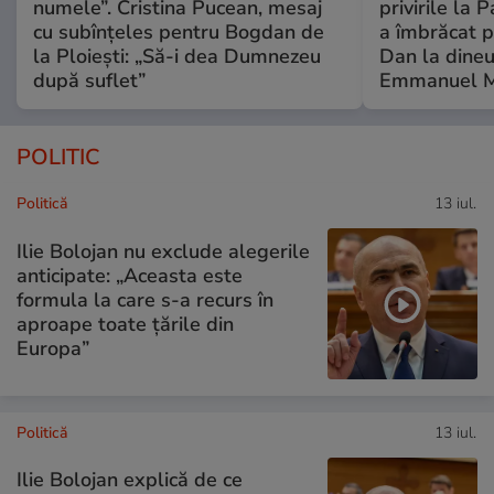
numele”. Cristina Pucean, mesaj
privirile la 
cu subînțeles pentru Bogdan de
a îmbrăcat p
la Ploiești: „Să-i dea Dumnezeu
Dan la dineu
după suflet”
Emmanuel M
POLITIC
Politică
13 iul.
Ilie Bolojan nu exclude alegerile
anticipate: „Aceasta este
formula la care s-a recurs în
aproape toate ţările din
Europa”
Politică
13 iul.
Ilie Bolojan explică de ce