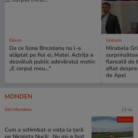
Elle.ro
Unica.ro
De ce Ilona Brezoianu nu l-a
Mirabela Gră
alăptat pe fiul ei, Matei. Actrița a
surprinzătoar
dezvăluit public adevăratul motiv:
flancată de 
„E corpul meu..."
aflat despre
de Apel
MONDEN
Stiri Mondene
13 iul.
Exclusiv
Cum a schimbat-o viața la țară
pe Nicoleta Nucă: „Nu mi-a fost