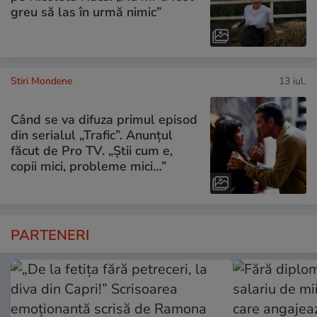
greu să las în urmă nimic”
Stiri Mondene
13 iul.
Când se va difuza primul episod
din serialul „Trafic”. Anunțul
făcut de Pro TV. „Știi cum e,
copii mici, probleme mici…”
PARTENERI