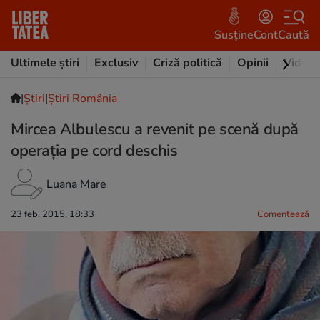
Susține
Cont
Caută
Ultimele știri
Exclusiv
Criză politică
Opinii
Video
|
Ştiri
|
Știri România
Mircea Albulescu a revenit pe scenă după
operația pe cord deschis
Luana Mare
23 feb. 2015, 18:33
Comentează