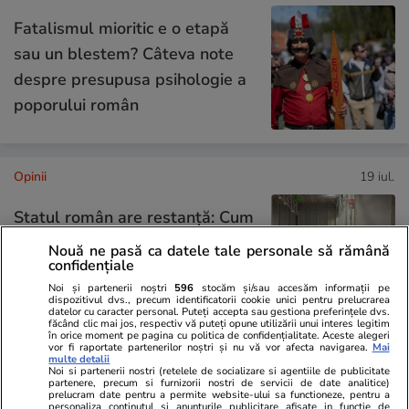
Fatalismul mioritic e o etapă
sau un blestem? Câteva note
despre presupusa psihologie a
poporului român
Opinii
19 iul.
Statul român are restanță: Cum
ne prăbușim competitivitatea și
Nouă ne pasă ca datele tale personale să rămână
confidențiale
siguranța națională prin
Noi și partenerii noștri
596
stocăm și/sau accesăm informații pe
abandonul educației
dispozitivul dvs., precum identificatorii cookie unici pentru prelucrarea
datelor cu caracter personal. Puteți accepta sau gestiona preferințele dvs.
făcând clic mai jos, respectiv vă puteți opune utilizării unui interes legitim
în orice moment pe pagina cu politica de confidențialitate. Aceste alegeri
vor fi raportate partenerilor noștri și nu vă vor afecta navigarea.
Mai
multe detalii
Opinii
18 iul.
Noi si partenerii nostri (retelele de socializare si agentiile de publicitate
partenere, precum si furnizorii nostri de servicii de date analitice)
prelucram date pentru a permite website-ului sa functioneze, pentru a
personaliza continutul si anunturile publicitare afisate in functie de