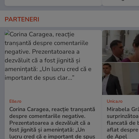
PARTENERI
Elle.ro
Unica.ro
Corina Caragea, reacție tranșantă
Mirabela Gră
despre comentariile negative.
surprinzătoar
Prezentatoarea a dezvăluit că a
flancată de 
fost jignită și amenințată: „Un
aflat despre
lucru cred că e important de spus
de Apel