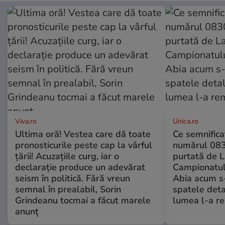
Viva.ro
Unica.ro
Ultima oră! Vestea care dă toate
Ce semnificaț
pronosticurile peste cap la vârful
numărul 083
țării! Acuzațiile curg, iar o
purtată de L
declarație produce un adevărat
Campionatul
seism în politică. Fără vreun
Abia acum s-
semnal în prealabil, Sorin
spatele deta
Grindeanu tocmai a făcut marele
lumea l-a r
anunț