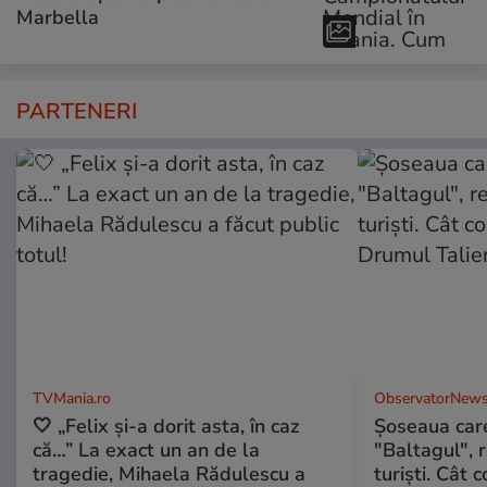
Marbella
PARTENERI
TVMania.ro
ObservatorNews
🤍 „Felix și-a dorit asta, în caz
Șoseaua care
că…” La exact un an de la
"Baltagul", 
tragedie, Mihaela Rădulescu a
turiști. Cât 