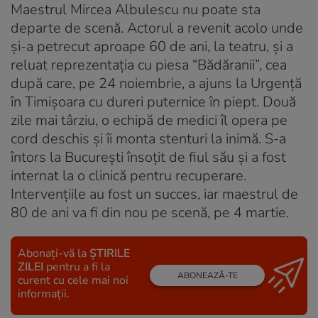
Maestrul Mircea Albulescu nu poate sta
departe de scenă. Actorul a revenit acolo unde
şi-a petrecut aproape 60 de ani, la teatru, şi a
reluat reprezentaţia cu piesa “Bădăranii”, cea
după care, pe 24 noiembrie, a ajuns la Urgenţă
în Timişoara cu dureri puternice în piept. Două
zile mai târziu, o echipă de medici îl opera pe
cord deschis şi îi monta stenturi la inimă. S-a
întors la Bucureşti însoţit de fiul său şi a fost
internat la o clinică pentru recuperare.
Intervenţiile au fost un succes, iar maestrul de
80 de ani va fi din nou pe scenă, pe 4 martie.
Abonați-vă la
ȘTIRILE
ZILEI
pentru a fi la
ABONEAZĂ-TE
curent cu cele mai noi
informații.