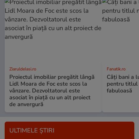
ZiaruldeIasi.ro
Fanatik.ro
Proiectul imobiliar pregătit lângă
Câți bani a l
Lidl Moara de Foc este scos la
pentru titlu
vânzare. Dezvoltatorul este
fabuloasă
asociat în piață cu un alt proiect
de anvergură
ULTIMELE ȘTIRI