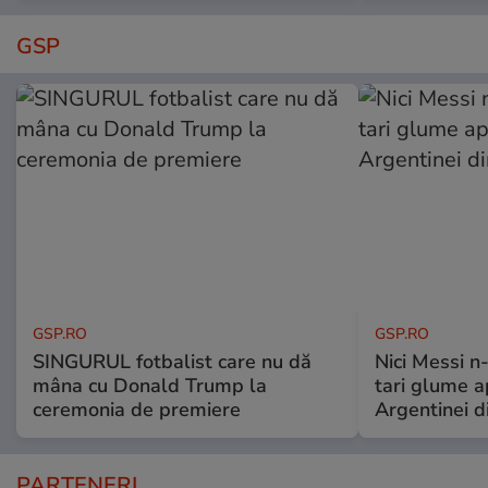
GSP
GSP.RO
GSP.RO
SINGURUL fotbalist care nu dă
Nici Messi n
mâna cu Donald Trump la
tari glume a
ceremonia de premiere
Argentinei d
PARTENERI