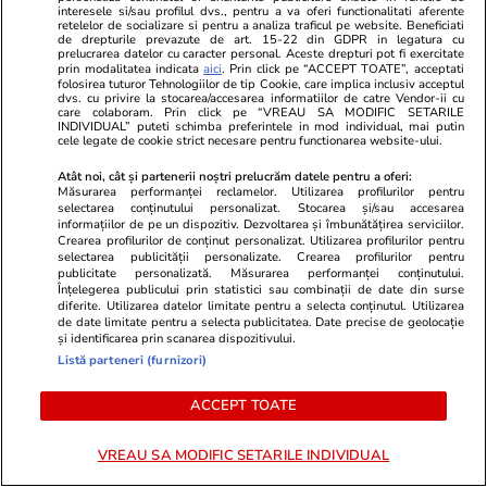
Va reuși România să-și păstreze
interesele si/sau profilul dvs., pentru a va oferi functionalitati aferente
retelelor de socializare si pentru a analiza traficul pe website. Beneficiati
rating-ul la nivelul Botswanei?
de drepturile prevazute de art. 15-22 din GDPR in legatura cu
prelucrarea datelor cu caracter personal. Aceste drepturi pot fi exercitate
E asumată treaba!
prin modalitatea indicata
aici
. Prin click pe “ACCEPT TOATE”, acceptati
folosirea tuturor Tehnologiilor de tip Cookie, care implica inclusiv acceptul
dvs. cu privire la stocarea/accesarea informatiilor de catre Vendor-ii cu
care colaboram. Prin click pe “VREAU SA MODIFIC SETARILE
INDIVIDUAL” puteti schimba preferintele in mod individual, mai putin
cele legate de cookie strict necesare pentru functionarea website-ului.
Opinii
18 iul.
Atât noi, cât și partenerii noștri prelucrăm datele pentru a oferi:
Măsurarea performanței reclamelor. Utilizarea profilurilor pentru
selectarea conținutului personalizat. Stocarea și/sau accesarea
informațiilor de pe un dispozitiv. Dezvoltarea și îmbunătățirea serviciilor.
Crearea profilurilor de conținut personalizat. Utilizarea profilurilor pentru
Poate vine un extraterestru și
selectarea publicității personalizate. Crearea profilurilor pentru
publicitate personalizată. Măsurarea performanței conținutului.
ne face bine
Înțelegerea publicului prin statistici sau combinații de date din surse
diferite. Utilizarea datelor limitate pentru a selecta conținutul. Utilizarea
de date limitate pentru a selecta publicitatea. Date precise de geolocație
și identificarea prin scanarea dispozitivului.
Listă parteneri (furnizori)
ACCEPT TOATE
Libertatea.ro
Ultimele știri
Război Iran
Retete culinare
VREAU SA MODIFIC SETARILE INDIVIDUAL
Știri România
Divertisment
Fructe si legume