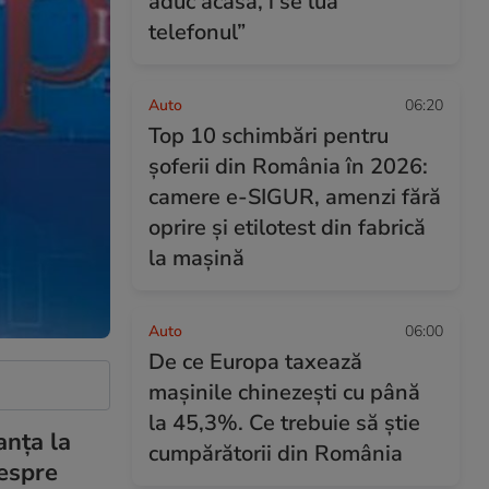
aduc acasă, i se lua
telefonul”
Auto
06:20
Top 10 schimbări pentru
șoferii din România în 2026:
camere e-SIGUR, amenzi fără
oprire și etilotest din fabrică
la mașină
Auto
06:00
De ce Europa taxează
mașinile chinezești cu până
la 45,3%. Ce trebuie să știe
anța la
cumpărătorii din România
despre