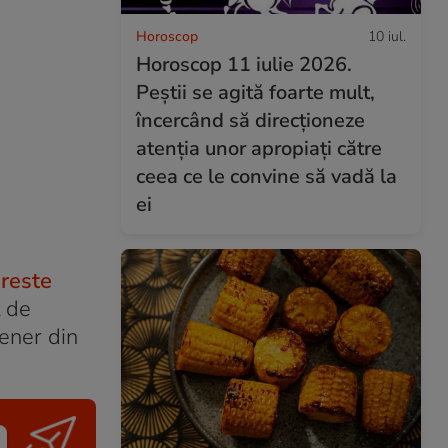
Horoscop
10 iul.
Horoscop 11 iulie 2026.
Peștii se agită foarte mult,
încercând să direcționeze
atenția unor apropiați către
ceea ce le convine să vadă la
ei
reste
t de
tener din