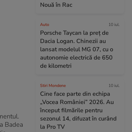
Nouă în Rac
Auto
10 iul.
Porsche Taycan la preț de
Dacia Logan. Chinezii au
lansat modelul MG 07, cu o
autonomie electrică de 650
de kilometri
Stiri Mondene
10 iul.
Cine face parte din echipa
„Vocea României” 2026. Au
început filmările pentru
imentul.
sezonul 14, difuzat în curând
cea Badea
la Pro TV