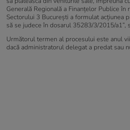
să plătească din veniturile sale, împreună cu
Generală Regională a Finanţelor Publice în 
Sectorului 3 București a formulat acţiunea p
să se judece în dosarul 35283/3/2015/a1”, se
Următorul termen al procesului este anul viit
dacă administratorul delegat a predat sau nu