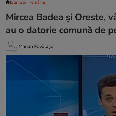
|
Ştiri
|
Știri România
Mircea Badea și Oreste, vân
au o datorie comună de pe
Marian Păvălașc