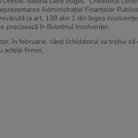
 Oreste, datoria către buget. “Creditorul Direc
reprezentarea Administraţiei Finanţelor Public
revăzută la art. 138 alin 1 din legea insolvenţ
 precizează în Buletinul Insolvenței.
or, în februarie, când lichidatorul va trebui să
 actele firmei.