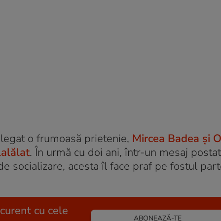
a legat o frumoasă prietenie,
Mircea Badea și O
alălat
. În urmă cu doi ani, într-un mesaj posta
 socializare, acesta îl face praf pe fostul par
 curent cu cele
ABONEAZĂ-TE