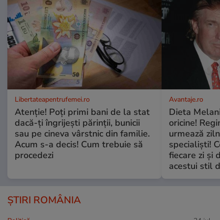
Libertateapentrufemei.ro
Avantaje.ro
Atenție! Poți primi bani de la stat
Dieta Melan
dacă-ți îngrijești părinții, bunicii
oricine! Regi
sau pe cineva vârstnic din familie.
urmează zilni
Acum s-a decis! Cum trebuie să
specialiști! 
procedezi
fiecare zi și 
acestui stil 
ȘTIRI ROMÂNIA