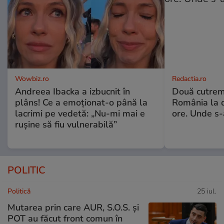
Wowbiz.ro
Redactia.ro
Andreea Ibacka a izbucnit în
Două cutrem
plâns! Ce a emoționat-o până la
România la d
lacrimi pe vedetă: „Nu-mi mai e
ore. Unde s
rușine să fiu vulnerabilă”
POLITIC
Politică
25 iul.
Mutarea prin care AUR, S.O.S. și
POT au făcut front comun în