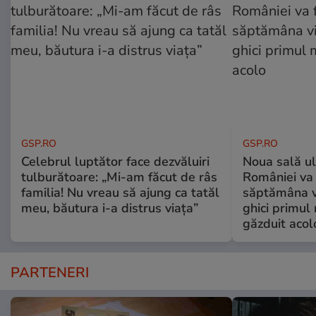
GSP.RO
GSP.RO
Celebrul luptător face dezvăluiri
Noua sală u
tulburătoare: „Mi-am făcut de râs
României va 
familia! Nu vreau să ajung ca tatăl
săptămâna vi
meu, băutura i-a distrus viața”
ghici primul 
găzduit acol
PARTENERI