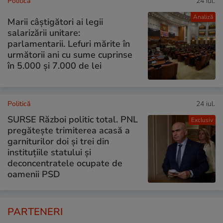
Politică
24 iul.
Analiză
Marii câștigători ai legii
salarizării unitare:
parlamentarii. Lefuri mărite în
următorii ani cu sume cuprinse
în 5.000 și 7.000 de lei
Politică
24 iul.
SURSE Război politic total. PNL
Exclusiv
pregătește trimiterea acasă a
garniturilor doi și trei din
instituțiile statului și
deconcentratele ocupate de
oamenii PSD
PARTENERI