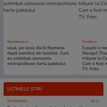
ZiaruldeIasi.ro
Fanatik.ro
Iașul, pe locul doi în România
Îi paște o no
după numărul de locuințe. Cum
Steagul Ținut
au schimbat comunele
tribune la C
metropolitane harta județului
Cum a fost 
TV. Foto
ULTIMELE ȘTIRI
Știri România
26 iul.