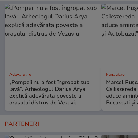
Adevarul.ro
Fanatik.ro
„Pompeii nu a fost îngropat sub
Marcel Pușca
lavă“. Arheologul Darius Arya
Csikszereda 
explică adevărata poveste a
aduce amint
orașului distrus de Vezuviu
București și
PARTENERI