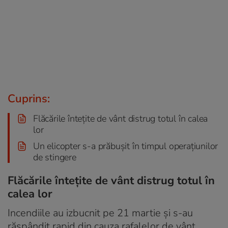
Cuprins:
Flăcările întețite de vânt distrug totul în calea
lor
Un elicopter s-a prăbușit în timpul operațiunilor
de stingere
Flăcările întețite de vânt distrug totul în
calea lor
Incendiile au izbucnit pe 21 martie și s-au
răspândit rapid din cauza rafalelor de vânt