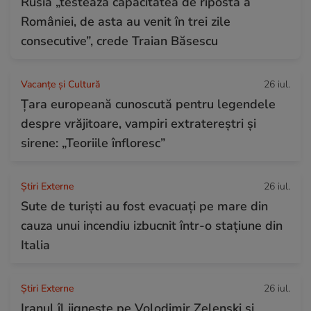
Rusia „testează capacitatea de ripostă a
României, de asta au venit în trei zile
consecutive”, crede Traian Băsescu
Vacanțe și Cultură
26 iul.
Țara europeană cunoscută pentru legendele
despre vrăjitoare, vampiri extratereștri și
sirene: „Teoriile înfloresc”
Știri Externe
26 iul.
Sute de turiști au fost evacuați pe mare din
cauza unui incendiu izbucnit într-o stațiune din
Italia
Știri Externe
26 iul.
Iranul îl jignește pe Volodimir Zelenski și