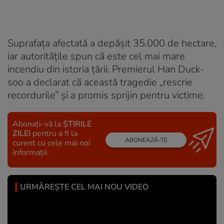
Suprafața afectată a depășit 35.000 de hectare,
iar autoritățile spun că este cel mai mare
incendiu din istoria țării. Premierul Han Duck-
soo a declarat că această tragedie „rescrie
recordurile” și a promis sprijin pentru victime.
Abonați-vă la
ȘTIRILE
ZILEI
pentru a fi la
ABONEAZĂ-TE
curent cu cele mai noi
informații.
URMĂREȘTE CEL MAI NOU VIDEO