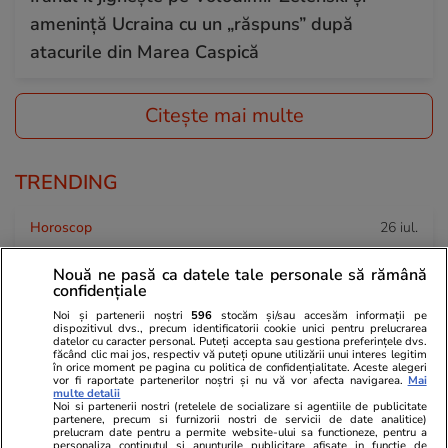
amenință Ucraina cu un „răspuns” după
atacurile din Marea Caspică
Citește mai multe
TRENDING
Horoscop
26 iul.
Horoscop 27 iulie 2026. Balanțele vor simți
Nouă ne pasă ca datele tale personale să rămână
nevoia să scoată la lumină talente și înzestrări
confidențiale
pe care le folosesc rar sau deloc
Noi și partenerii noștri
596
stocăm și/sau accesăm informații pe
dispozitivul dvs., precum identificatorii cookie unici pentru prelucrarea
datelor cu caracter personal. Puteți accepta sau gestiona preferințele dvs.
făcând clic mai jos, respectiv vă puteți opune utilizării unui interes legitim
în orice moment pe pagina cu politica de confidențialitate. Aceste alegeri
Știri România
26 iul.
vor fi raportate partenerilor noștri și nu vă vor afecta navigarea.
Mai
multe detalii
Român întors acasă după 25 de ani în
Noi si partenerii nostri (retelele de socializare si agentiile de publicitate
partenere, precum si furnizorii nostri de servicii de date analitice)
Germania: „Și urzica e mai faină aici decât
prelucram date pentru a permite website-ului sa functioneze, pentru a
personaliza continutul si anunturile publicitare afisate in functie de