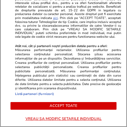
trandafirii dincolo”
interesele si/sau profilul dvs., pentru a va oferi functionalitati aferente
retelelor de socializare si pentru a analiza traficul pe website. Beneficiati
de drepturile prevazute de art. 15-22 din GDPR in legatura cu
prelucrarea datelor cu caracter personal. Aceste drepturi pot fi exercitate
prin modalitatea indicata
aici
. Prin click pe “ACCEPT TOATE”, acceptati
Știri România
26 iul.
folosirea tuturor Tehnologiilor de tip Cookie, care implica inclusiv acceptul
dvs. cu privire la stocarea/accesarea informatiilor de catre Vendor-ii cu
Ploi torențiale, grindină și vijelii în 21 de
care colaboram. Prin click pe “VREAU SA MODIFIC SETARILE
INDIVIDUAL” puteti schimba preferintele in mod individual, mai putin
județe. Harta zonelor vizate luni de avertizarea
cele legate de cookie strict necesare pentru functionarea website-ului.
meteo ANM cod galben
Atât noi, cât și partenerii noștri prelucrăm datele pentru a oferi:
Măsurarea performanței reclamelor. Utilizarea profilurilor pentru
selectarea conținutului personalizat. Stocarea și/sau accesarea
informațiilor de pe un dispozitiv. Dezvoltarea și îmbunătățirea serviciilor.
Ştiri
26 iul. 2021
Crearea profilurilor de conținut personalizat. Utilizarea profilurilor pentru
selectarea publicității personalizate. Crearea profilurilor pentru
Ce nu trebuie să faci de Sfântul Pantelimon
publicitate personalizată. Măsurarea performanței conținutului.
Înțelegerea publicului prin statistici sau combinații de date din surse
diferite. Utilizarea datelor limitate pentru a selecta conținutul. Utilizarea
de date limitate pentru a selecta publicitatea. Date precise de geolocație
Știri România
26 iul.
și identificarea prin scanarea dispozitivului.
Listă parteneri (furnizori)
Rezultatele Loto 6/49 din 26 iulie 2026.
Numerele câștigătoare extrase duminică
ACCEPT TOATE
VREAU SA MODIFIC SETARILE INDIVIDUAL