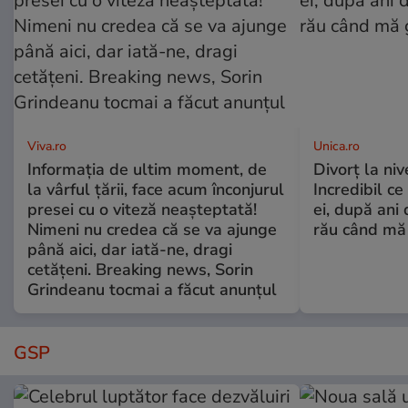
Viva.ro
Unica.ro
Informația de ultim moment, de
Divorț la nive
la vârful țării, face acum înconjurul
Incredibil ce
presei cu o viteză neașteptată!
ei, după ani 
Nimeni nu credea că se va ajunge
rău când mă
până aici, dar iată-ne, dragi
cetățeni. Breaking news, Sorin
Grindeanu tocmai a făcut anunțul
GSP