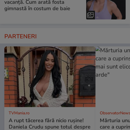
vacanță. Cum arată fosta
gimnastă în costum de baie
PARTENERI
TVMania.ro
ObservatorNews
A rupt tăcerea fără nicio rușine!
Mărturia unu
Daniela Crudu spune totul despre
care a cupri