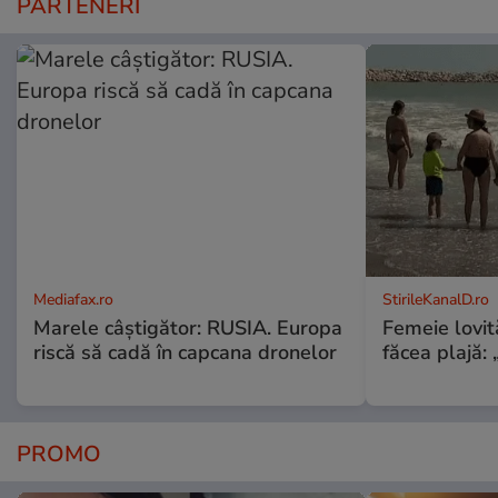
PARTENERI
Mediafax.ro
StirileKanalD.ro
Marele câștigător: RUSIA. Europa
Femeie lovit
riscă să cadă în capcana dronelor
făcea plajă: „
PROMO