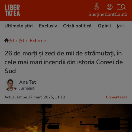
Susține
Cont
Caută
Ultimele știri
Exclusiv
Criză politică
Opinii
Intervi
|
Ştiri
|
Știri Externe
26 de morți și zeci de mii de strămutați, în
cele mai mari incendii din istoria Coreei de
Sud
Ana Tet
Jurnalist
Actualizat pe 27 mart. 2025, 11:18
Comentează