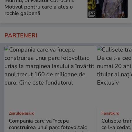
Murmu, la Palatul Cotroceni.
Motivul pentru care a ales o
rochie galbenă
PARTENERI
ZiaruldeIasi.ro
Fanatik.ro
Compania care va începe
Culisele tran
construirea unui parc fotovoltaic
ce l-a cedat,