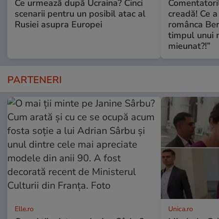
Ce urmează după Ucraina? Cinci
Comentatoril
scenarii pentru un posibil atac al
creadă! Ce a
Rusiei asupra Europei
românca Ber
timpul unui 
mieunat?!”
PARTENERI
Elle.ro
Unica.ro