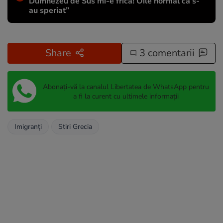
Dumnezeu de Sus mi-e frică! Oile normal că s-
au speriat”
Share
3 comentarii
Abonați-vă la canalul Libertatea de WhatsApp pentru
a fi la curent cu ultimele informații
Imigranți
Stiri Grecia