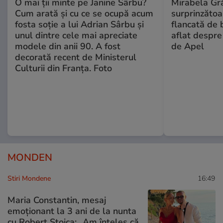
O mai ții minte pe Janine Sârbu?
Mirabela Gră
Cum arată și cu ce se ocupă acum
surprinzătoar
fosta soție a lui Adrian Sârbu și
flancată de 
unul dintre cele mai apreciate
aflat despre
modele din anii 90. A fost
de Apel
decorată recent de Ministerul
Culturii din Franța. Foto
MONDEN
Stiri Mondene
16:49
Maria Constantin, mesaj
emoționant la 3 ani de la nunta
cu Robert Stoica: „Am înțeles că