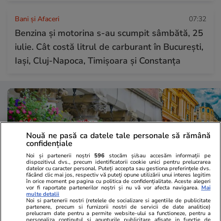
Bani și Afaceri
07:32
Benzina și motorina s-au scumpit sâmbătă, 25
iulie. Cât costă litrul de carburant în București,
Iași, Cluj-Napoca, Timișoara și Constanța
Nouă ne pasă ca datele tale personale să rămână
confidențiale
Noi și partenerii noștri
596
stocăm și/sau accesăm informații pe
dispozitivul dvs., precum identificatorii cookie unici pentru prelucrarea
datelor cu caracter personal. Puteți accepta sau gestiona preferințele dvs.
făcând clic mai jos, respectiv vă puteți opune utilizării unui interes legitim
în orice moment pe pagina cu politica de confidențialitate. Aceste alegeri
vor fi raportate partenerilor noștri și nu vă vor afecta navigarea.
Mai
multe detalii
Noi si partenerii nostri (retelele de socializare si agentiile de publicitate
Lifestyle
16:14
Vacanțe și Cultu
partenere, precum si furnizorii nostri de servicii de date analitice)
prelucram date pentru a permite website-ului sa functioneze, pentru a
Flori potrivite pentru ghivece
Orașul europ
personaliza continutul si anunturile publicitare afisate in functie de