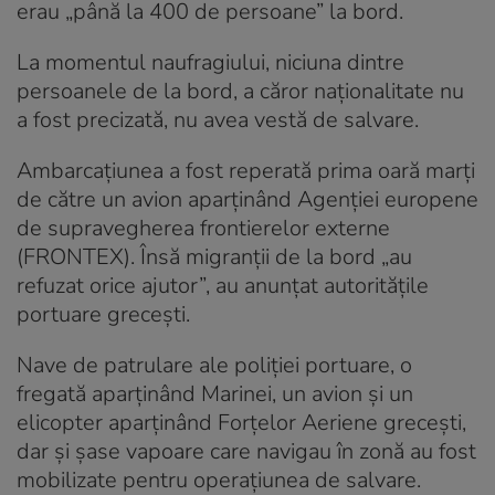
erau „până la 400 de persoane” la bord.
La momentul naufragiului, niciuna dintre
persoanele de la bord, a căror naţionalitate nu
a fost precizată, nu avea vestă de salvare.
Ambarcaţiunea a fost reperată prima oară marţi
de către un avion aparţinând Agenţiei europene
de supravegherea frontierelor externe
(FRONTEX). Însă migranţii de la bord „au
refuzat orice ajutor”, au anunţat autorităţile
portuare greceşti.
Nave de patrulare ale poliţiei portuare, o
fregată aparţinând Marinei, un avion şi un
elicopter aparţinând Forţelor Aeriene greceşti,
dar şi şase vapoare care navigau în zonă au fost
mobilizate pentru operațiunea de salvare.