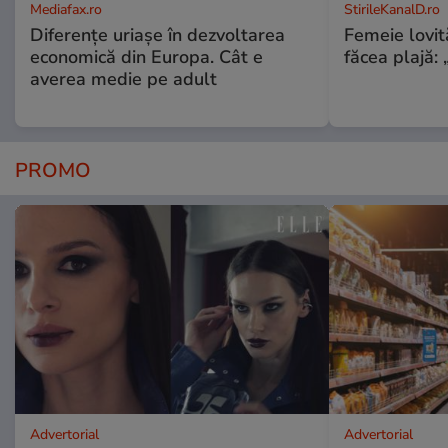
Mediafax.ro
StirileKanalD.ro
Diferențe uriașe în dezvoltarea
Femeie lovit
economică din Europa. Cât e
făcea plajă: „
averea medie pe adult
PROMO
Advertorial
Advertorial