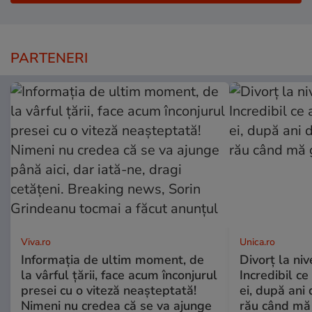
PARTENERI
Viva.ro
Unica.ro
Informația de ultim moment, de
Divorț la nive
la vârful țării, face acum înconjurul
Incredibil ce
presei cu o viteză neașteptată!
ei, după ani 
Nimeni nu credea că se va ajunge
rău când mă