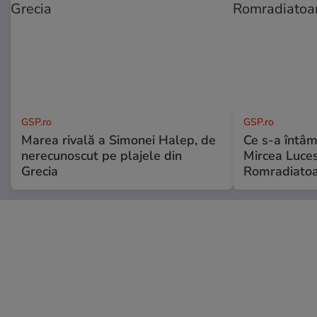
GSP.ro
GSP.ro
Marea rivală a Simonei Halep, de
Ce s-a întâmp
nerecunoscut pe plajele din
Mircea Luces
Grecia
Romradiatoa