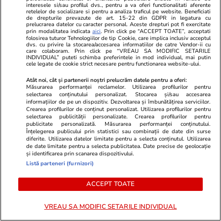
interesele si/sau profilul dvs., pentru a va oferi functionalitati aferente
suspendate
rând cu cea 
retelelor de socializare si pentru a analiza traficul pe website. Beneficiati
de drepturile prevazute de art. 15-22 din GDPR in legatura cu
vieții. Ce poț
prelucrarea datelor cu caracter personal. Aceste drepturi pot fi exercitate
prin modalitatea indicata
aici
. Prin click pe “ACCEPT TOATE”, acceptati
weekend la 
folosirea tuturor Tehnologiilor de tip Cookie, care implica inclusiv acceptul
dvs. cu privire la stocarea/accesarea informatiilor de catre Vendor-ii cu
care colaboram. Prin click pe “VREAU SA MODIFIC SETARILE
INDIVIDUAL” puteti schimba preferintele in mod individual, mai putin
cele legate de cookie strict necesare pentru functionarea website-ului.
Horoscop
24 iul.
Atât noi, cât și partenerii noștri prelucrăm datele pentru a oferi:
Măsurarea performanței reclamelor. Utilizarea profilurilor pentru
Horoscop 25 iulie 2026.
selectarea conținutului personalizat. Stocarea și/sau accesarea
Balanțele pot descoperi că au
informațiilor de pe un dispozitiv. Dezvoltarea și îmbunătățirea serviciilor.
Crearea profilurilor de conținut personalizat. Utilizarea profilurilor pentru
resurse nebănuite, când au
selectarea publicității personalizate. Crearea profilurilor pentru
publicitate personalizată. Măsurarea performanței conținutului.
impresia că nu vor mai scăpa de
Înțelegerea publicului prin statistici sau combinații de date din surse
diferite. Utilizarea datelor limitate pentru a selecta conținutul. Utilizarea
probleme
de date limitate pentru a selecta publicitatea. Date precise de geolocație
și identificarea prin scanarea dispozitivului.
Listă parteneri (furnizori)
Vacanțe și Cultură
24 iul.
ACCEPT TOATE
Cum să călătoreşti doar cu
VREAU SA MODIFIC SETARILE INDIVIDUAL
bagajul de mână. Ghid pentru