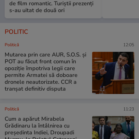
de film romantic. Turiștii prezenți
s-au uitat de două ori
POLITIC
Politică
12:05
Mutarea prin care AUR, S.O.S. și
POT au făcut front comun în
opoziție împotriva legii care
permite Armatei să doboare
dronele neautorizate. CCR a
tranșat definitiv disputa
Politică
11:23
Cum a apărut Mirabela
Grădinaru la întâlnirea cu
președinta Indiei, Droupadi