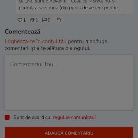
ca ,,Nu sunt bineveniti". Ceea ce Merkel nu-si
permitea sa spuna (din punct de vedere politic).
1
1
0
Comentează
Loghează-te în contul tău
pentru a adăuga
comentarii și a te alătura dialogului.
Sunt de acord cu
regulile comunitatii