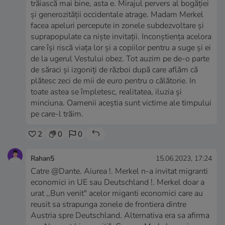
trăiască mai bine, asta e. Mirajul pervers al bogăției
și generozității occidentale atrage. Madam Merkel
facea apeluri percepute in zonele subdezvoltare și
suprapopulate ca niște invitații. Inconștiența acelora
care își riscă viața lor și a copiilor pentru a suge și ei
de la ugerul Vestului obez. Tot auzim pe de-o parte
de săraci și izgoniți de război după care aflăm că
plătesc zeci de mii de euro pentru o călătorie. In
toate astea se împletesc, realitatea, iluzia și
minciuna. Oamenii aceștia sunt victime ale timpului
pe care-l trăim.
2
0
0
Rahan5
15.06.2023, 17:24
Catre @Dante. Aiurea !. Merkel n-a invitat migranti
economici in UE sau Deutschland !. Merkel doar a
urat ,,Bun venit" acelor miganti economici care au
reusit sa strapunga zonele de frontiera dintre
Austria spre Deutschland. Alternativa era sa afirma