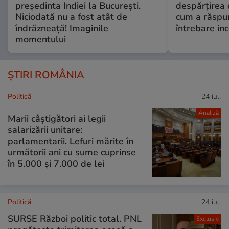
președinta Indiei la București.
despărțirea 
Niciodată nu a fost atât de
cum a răspu
îndrăzneață! Imaginile
întrebare i
momentului
ȘTIRI ROMÂNIA
Politică
24 iul.
Analiză
Marii câștigători ai legii
salarizării unitare:
parlamentarii. Lefuri mărite în
următorii ani cu sume cuprinse
în 5.000 și 7.000 de lei
Politică
24 iul.
SURSE Război politic total. PNL
Exclusiv