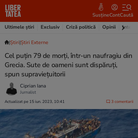
Susține
Cont
Caută
Ultimele știri
Exclusiv
Criză politică
Opinii
Intervi
|
Ştiri
|
Știri Externe
Cel puțin 79 de morți, într-un naufragiu din
Grecia. Sute de oameni sunt dispăruți,
spun supraviețuitorii
Ciprian Iana
Jurnalist
Actualizat pe 15 iun. 2023, 10:41
3 comentarii