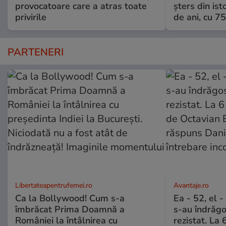
provocatoare care a atras toate
șters din ist
privirile
de ani, cu 7
PARTENERI
Libertateapentrufemei.ro
Avantaje.ro
Ca la Bollywood! Cum s-a
Ea - 52, el 
îmbrăcat Prima Doamnă a
s-au îndrăgos
României la întâlnirea cu
rezistat. La 